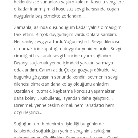
beklentisizce sunanlara şaştım kaldım. Koşullu sevgilere
o kadar inanmışım ki koşulsuz sevgi karşısında coşan
duygularla baş etmekte zorlandım…
Zamanla, aslında düşündüğüm kadar yalnız olmadığımı
fark ettim. Birçok duygudaşım vardı. Onlara sarıldım.
Her sarılış sevgiyi arttırdı. Yoğunlaştırdı. Sevgi dilencisi
olmamak için kapattığım duygular yeniden açıldı. Sevgi
cimriliğini bırakarak sevgi bilincine uyum sağladım.
Dışarıyı suçlamak yerine içimdeki yaraları sarmaya
odaklandım. Canım acıdı. Çokça gözyaşı döküldü. Ve
bugünkü gözyaşının sonunda kendini sevmenin sevgi
dilencisi olmaktan daha kolay olduğunu anladım.
Uzatılan eli tutmak, kaybetme korkusu yaşamaktan
daha kolay… Kabulleniş, isyandan daha geliştirici…
Direnmek yerine teslim olmak hem rahatlatıcı hem
özgürleştirici…
Soğuğun tüm bedenimize işlediği bu günlerde
kalplerdeki soğukluğun yerine sevginin sıcaklığının
gelmesi en büyük dileğim. Dünya dost bir yer… Güzel