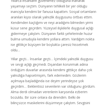
Yıllarca insanların güvenilmez olduğuna inanarak
yaşamayı seçtim. Dünyanın tehlikeli bir yer olduğu
inancıyla kendimi bir fanusa kapattım. Sosyal ortamların
aranılan kişisi olarak yalnızlık duygusunu örtbas ettim.
Kendimden kaçtığımı ve neyi aradığımı bilmeden yirmi
küsur sene geçirdim. Yüzeysel ilişkilerle duygusal açlığı
gidermeye çalıştım. Dünyanın farklı şehirlerinde huzur
bulma umuduyla kendimi yollara attım. Vardığım nokta
ise gittikçe büyüyen bir boşlukta çaresiz hissetmek
oldu…
Yıllar geçti… İnsanlar geçti… İçimdeki yalnızlık duygusu
ve sevgi açlığı geçmedi. Dışarıdan korunmak adına
ördüğüm duvarlar arasında kendimi gittikçe daha çok
yalnızlığa hapsetmişim, fark edemedim. Gözlerim
açılmaya başladığında ise deyim yerindeyse şok
geçirdim… Beklentisiz sevenlerin var olduğunu gördüm.
Alma derdi olmadan verenlerin karşısında ezberim
bozuldu. Bir süre onlara da direndim. Belki de
bilinçsizce maskelerini düşürmeye çalıştım. Sevgisini