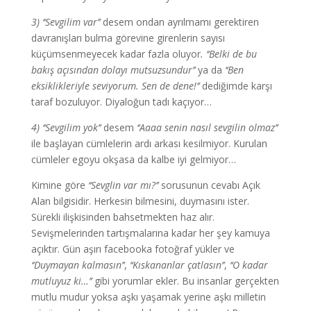
3)
‘‘Sevgilim var’’
desem ondan ayrılmamı gerektiren
davranışları bulma görevine girenlerin sayısı
küçümsenmeyecek kadar fazla oluyor
. ‘‘Belki de bu
bakış açısından dolayı mutsuzsundur’’
ya da
‘‘Ben
eksiklikleriyle seviyorum. Sen de dene!’’
dediğimde karşı
taraf bozuluyor. Diyaloğun tadı kaçıyor…
4)
‘‘Sevgilim yok’’
desem
‘‘Aaaa senin nasıl sevgilin olmaz’’
ile başlayan cümlelerin ardı arkası kesilmiyor. Kurulan
cümleler egoyu okşasa da kalbe iyi gelmiyor…
Kimine göre
‘‘Sevglin var mı?’’
sorusunun cevabı Açık
Alan bilgisidir. Herkesin bilmesini, duymasını ister.
Sürekli ilişkisinden bahsetmekten haz alır.
Sevişmelerinden tartışmalarına kadar her şey kamuya
açıktır. Gün aşırı facebooka fotoğraf yükler ve
‘‘Duymayan kalmasın’’
,
‘‘Kıskananlar çatlasın’’
,
‘‘O kadar
mutluyuz ki…’’
gibi yorumlar ekler. Bu insanlar gerçekten
mutlu mudur yoksa aşkı yaşamak yerine aşkı milletin