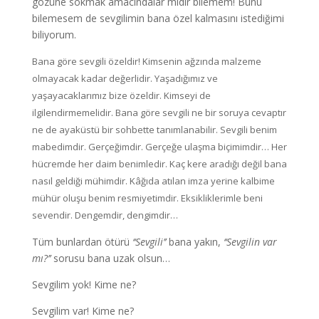
gözüne sokmak amacındalar mıdır bilemem! Bunu
bilemesem de sevgilimin bana özel kalmasını istediğimi
biliyorum.
Bana göre sevgili özeldir! Kimsenin ağzında malzeme
olmayacak kadar değerlidir. Yaşadığımız ve
yaşayacaklarımız bize özeldir. Kimseyi de
ilgilendirmemelidir. Bana göre sevgili ne bir soruya cevaptır
ne de ayaküstü bir sohbette tanımlanabilir. Sevgili benim
mabedimdir. Gerçeğimdir. Gerçeğe ulaşma biçimimdir… Her
hücremde her daim benimledir. Kaç kere aradığı değil bana
nasıl geldiği mühimdir. Kâğıda atılan imza yerine kalbime
mühür oluşu benim resmiyetimdir. Eksikliklerimle beni
sevendir. Dengemdir, dengimdir…
Tüm bunlardan ötürü
‘‘Sevgili’’
bana yakın,
‘‘Sevgilin var
mı?’’
sorusu bana uzak olsun…
Sevgilim yok! Kime ne?
Sevgilim var! Kime ne?