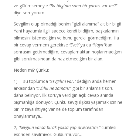
ve gülümsemeyle
‘‘Bu bilginin sana bir yararı var mı?’’
diye soruyorum…
Sevgilim olup olmadığı benim “gizli alanıma” ait bir bilgi!
Yani hayatımla ilgili sadece kendi bildiğim, başkalarının
bilmesini istemediğim ve bunu gerekli görmediğim, illa
bir cevap vermem gerekirse
‘‘Evet’’
ya da
‘‘Hayır’’
dan
sonrasını getirmediğim, cevaplamaktan hoşlanmadığım
gibi sorulmasından da haz etmediğim bir alan.
Neden mi? Çünkü:
1) Bu toplumda
‘‘Sevgilim var.’’
dediğin anda hemen
arkasından
‘‘Evlilik ne zaman?’’
gibi bir anlamsız soru
daha beliriyor. İlk soruya verdiğin açık cevap anında
pişmanlığa dönüyor. Çünkü sevgi ilişkisi yaşamak için ne
bir imzaya ihtiyaç var ne de toplum tarafından
onaylanmaya…
2)
‘‘Sevgilin varsa bırak yoksa yap diyecektim.’’
cümlesi
espriden sayılmıyor. Güldürmüyor…