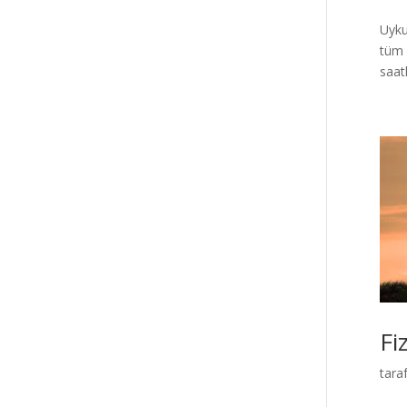
Uyku
tüm 
saatl
Fi
tara