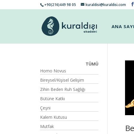
+90(216)449 98 05
kuraldisi@kuraldisi.com
ANA SAY
TÜMÜ
Homo Novus
Bireysel/Kişisel Gelişim
Zihin Beden Ruh Sağlığı
Bütüne Katkı
Çeşni
Kalem Kutusu
Be
Mutfak