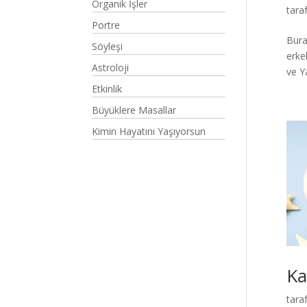
Organik İşler
tara
Portre
Bura
Söyleşi
erke
Astroloji
ve Ya
Etkinlik
Büyüklere Masallar
Kimin Hayatını Yaşıyorsun
Ka
tara