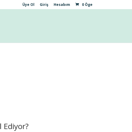
Üye Ol
Giriş
Hesabım
0 Öge
 Ediyor?