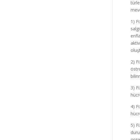
türl
mevc
1) F
salg
enfl
akti
oluş
2) F
östr
bili
3) F
hücr
4) Fi
hücr
5) F
duru
orga