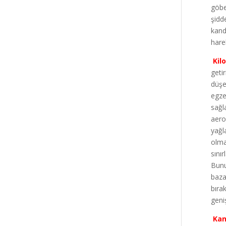
göbe
şidd
kand
hare
Kil
geti
düşe
egze
sağl
aero
yağl
olma
sını
Bunun
baza
bıra
geni
Kan