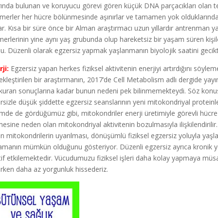
rında bulunan ve koruyucu görevi gören küçük DNA parçacıkları olan tel
merler her hücre bölünmesinde aşınırlar ve tamamen yok olduklarınd
ar. Kısa bir süre önce bir Alman araştırmacı uzun yıllardır antrenman ya
merlerinin yine aynı yaş grubunda olup hareketsiz bir yaşam süren kiş
u. Düzenli olarak egzersiz yapmak yaşlanmanın biyolojik saatini gecikti
rji:
Egzersiz yapan herkes fiziksel aktivitenin enerjiyi artırdığını söyl
ekleştirilen bir araştırmanın, 2017’de Cell Metabolism adlı dergide yay
kuran sonuçlarına kadar bunun nedeni pek bilinmemekteydi. Söz konu
rsizle düşük şiddette egzersiz seanslarının yeni mitokondriyal proteinle
mde de gördüğümüz gibi, mitokondriler enerji üretimiyle görevli hücre y
esine neden olan mitokondriyal aktivitenin bozulmasıyla ilişkilendirili
n mitokondrilerin uyarılması, dönüşümlü fiziksel egzersiz yoluyla yaşl
amanın mümkün olduğunu gösteriyor. Düzenli egzersiz ayrıca kronik yor
tif etkilemektedir. Vücudumuzu fiziksel işleri daha kolay yapmaya müsait
rken daha az yorgunluk hissederiz.