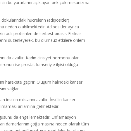
sizin bu yararlarını açıklayan pek çok mekanizma
 dokularındaki hücrelerin (adipositler)
na neden olabilmektedir. Adipositler ayrıca
 adlı proteinleri de serbest bırakır. Fiziksel
elerini düzenleyerek, bu olumsuz etkilere önlem
rını da azaltır. Kadın cinsiyet hormonu olan
ronun ise prostat kanseriyle ilgisi olduğu
mini harekete geçirir. Oluşum halindeki kanser
ını sağlar.
şan insülin miktarını azaltır. İnsülin kanser
oğalmaması anlamına gelmektedir.
 olgusunu da engellemektedir. Enflamasyon
 kan damarlarının çoğalmasına neden olarak tüm
aya çıkan antienflamatuvar maddeler bu olguya