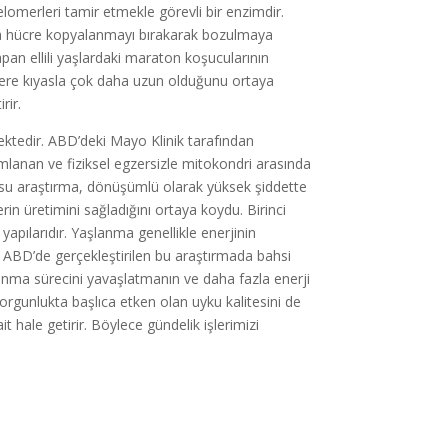
omerleri tamir etmekle görevli bir enzimdir.
a hücre kopyalanmayı bırakarak bozulmaya
pan ellili yaşlardaki maraton koşucularının
ilere kıyasla çok daha uzun olduğunu ortaya
rir.
emektedir. ABD’deki Mayo Klinik tarafından
ımlanan ve fiziksel egzersizle mitokondri arasında
su araştırma, dönüşümlü olarak yüksek şiddette
rin üretimini sağladığını ortaya koydu. Birinci
apılarıdır. Yaşlanma genellikle enerjinin
r. ABD’de gerçekleştirilen bu araştırmada bahsi
anma sürecini yavaşlatmanın ve daha fazla enerji
gunlukta başlıca etken olan uyku kalitesini de
 hale getirir. Böylece gündelik işlerimizi