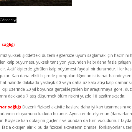
 sağlığı
imiz yüksek şiddetteki düzenli egzersize uyum sağlamak için hacmini hafi
len kalp büyümesi, yüksek tansiyon yüzünden kalbi daha fazla çalışan
lıdır. Aktif kişilerde görülen kalp büyümesi faydalı bir durumdur. Her 
alar. Kan daha etkili biçimde pompalandığından istirahat halindeyken ka
rahat halinde dakikada yaklaşık 60 veya daha az kalp atışı kalp-damar si
 kişi üzerinde 20 yıl boyunca gerçekleştirilen bir araştırmaya göre, düz
larını dakikada 7 atış düşürmek ölüm riskini yüzde 18 azaltmaktadır.
ar sağlığı
Düzenli fiziksel aktivite kaslara daha iyi kan taşınmasını 
rlarının oluşumuna katkıda bulunur. Ayrıca endotelyumun (damarların 
ar. Böylece kan dolaşımı güçlenir ve bundan da tüm vücudumuz fayda s
fazla oksijen alır ki bu da fiziksel aktivitenin zihinsel fonksiyonlar üze