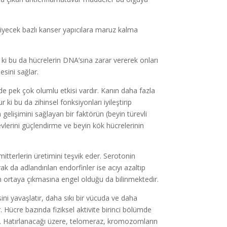
 yiyecek bazlı kanser yapıcılara maruz kalma
r ki bu da hücrelerin DNA’sına zarar vererek onları
esini sağlar.
 de pek çok olumlu etkisi vardır. Kanın daha fazla
ki bu da zihinsel fonksiyonları iyileştirip
in gelişimini sağlayan bir faktörün (beyin türevli
levlerini güçlendirme ve beyin kök hücrelerinin
mitterlerin üretimini teşvik eder. Serotonin
k da adlandırılan endorfinler ise acıyı azaltıp
ının ortaya çıkmasına engel olduğu da bilinmektedir.
sini yavaşlatır, daha sıkı bir vücuda ve daha
 Hücre bazında fiziksel aktivite birinci bölümde
er. Hatırlanacağı üzere, telomeraz, kromozomların