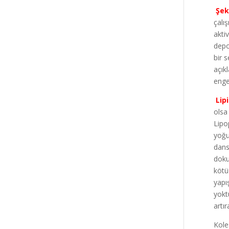
Şek
çalı
akti
depo
bir 
açık
eng
Lipi
olsa
Lipop
yoğu
dans
doku
kötü
yapı
yokt
artı
Kole