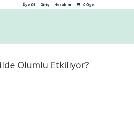
Üye Ol
Giriş
Hesabım
0 Öge
kilde Olumlu Etkiliyor?