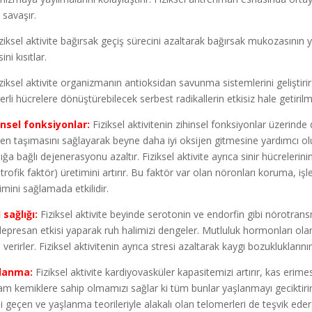
 savaşır.
iziksel aktivite bağırsak geçiş sürecini azaltarak bağırsak mukozasının
ini kısıtlar.
iziksel aktivite organizmanın antioksidan savunma sistemlerini geliştiri
erli hücrelere dönüştürebilecek serbest radikallerin etkisiz hale getirilm
insel fonksiyonlar:
Fiziksel aktivitenin zihinsel fonksiyonlar üzerinde
jen taşımasını sağlayarak beyne daha iyi oksijen gitmesine yardımcı olur 
lığa bağlı dejenerasyonu azaltır. Fiziksel aktivite ayrıca sinir hücrelerin
trofik faktör) üretimini artırır. Bu faktör var olan nöronları koruma, iş
imini sağlamada etkilidir.
 sağlığı:
Fiziksel aktivite beyinde serotonin ve endorfin gibi nörotrans
depresan etkisi yaparak ruh halimizi dengeler. Mutluluk hormonları olara
 verirler. Fiziksel aktivitenin ayrıca stresi azaltarak kaygı bozukluklar
lanma:
Fiziksel aktivite kardiyovasküler kapasitemizi artırır, kas erime
am kemiklere sahip olmamızı sağlar ki tüm bunlar yaşlanmayı geciktirir.
i geçen ve yaşlanma teorileriyle alakalı olan telomerleri de teşvik ed