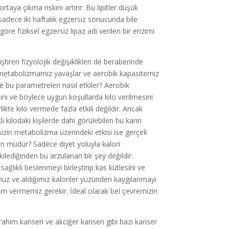
taya çıkma riskini artırır. Bu lipitler düşük
sadece iki haftalık egzersiz sonucunda bile
öre fiziksel egzersiz lipaz adı verilen bir enzimi
tiren fizyolojik değişiklikleri de beraberinde
l metabolizmamız yavaşlar ve aerobik kapasitemiz
te bu parametreleri nasıl etkiler? Aerobik
ını ve böylece uygun koşullarda kilo verilmesini
ikte kilo vermede fazla etkili değildir. Ancak
ı kilodaki kişilerde dahi görülebilen bu karın
sizin metabolizma üzerindeki etkisi ise gerçek
kün müdür? Sadece diyet yoluyla kalori
kilediğinden bu arzulanan bir şey değildir.
 sağlıklı beslenmeyi birleştirip kas kütlesini ve
uz ve aldığımız kaloriler yüzünden kaygılanmayı
em vermemiz gerekir. İdeal olarak bel çevremizin
 rahim kanseri ve akciğer kanseri gibi bazı kanser