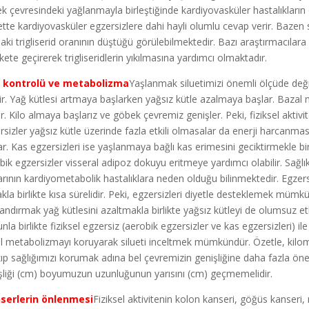
k çevresindeki yağlanmayla birleştiğinde kardiyovasküler hastalıkların or
ette kardiyovasküler egzersizlere dahi hayli olumlu cevap verir. Bazen 
aki trigliserid oranının düştüğü görülebilmektedir. Bazı araştırmacılara g
kete geçirerek trigliseridlerin yıkılmasına yardımcı olmaktadır.
o kontrolü ve metabolizma
Yaşlanmak siluetimizi önemli ölçüde değiş
rir. Yağ kütlesi artmaya başlarken yağsız kütle azalmaya başlar. Baza
r. Kilo almaya başlarız ve göbek çevremiz genişler. Peki, fiziksel aktivi
rsizler yağsız kütle üzerinde fazla etkili olmasalar da enerji harcanmas
ar. Kas egzersizleri ise yaşlanmaya bağlı kas erimesini geciktirmekle birl
bik egzersizler visseral adipoz dokuyu eritmeye yardımcı olabilir. Sağlıkl
arının kardiyometabolik hastalıklara neden olduğu bilinmektedir. Egzer
kla birlikte kısa sürelidir. Peki, egzersizleri diyetle desteklemek müm
rlandırmak yağ kütlesini azaltmakla birlikte yağsız kütleyi de olumsuz et
la birlikte fiziksel egzersiz (aerobik egzersizler ve kas egzersizleri) ile
l metabolizmayı koruyarak silueti inceltmek mümkündür. Özetle, kilom
kıp sağlığımızı korumak adına bel çevremizin genişliğine daha fazla ön
şliği (cm) boyumuzun uzunluğunun yarısını (cm) geçmemelidir.
serlerin önlenmesi
Fiziksel aktivitenin kolon kanseri, göğüs kanseri,