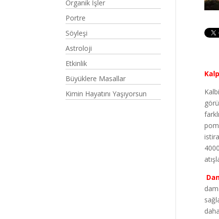
Organik İşler
Portre
Söyleşi
Astroloji
Etkinlik
Kalp
Büyüklere Masallar
Kalb
Kimin Hayatını Yaşıyorsun
görü
fark
pomp
isti
4000
atış
Dam
dama
sağl
daha 