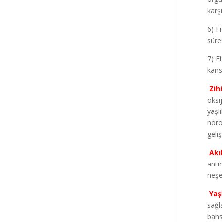
karşı
6) F
süres
7) F
kans
Zih
oksi
yaşlı
nöro
geliş
Akıl
anti
neşe
Yaş
sağl
bahs