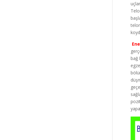
uçla
Telo
başl
telo
koyd
Ene
gerç
bağ 
egze
bölü
düşm
geçe
sağl
pozi
yapa