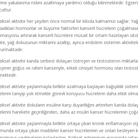
erine yakalanma riskini azaltmaya yardımcı olduğu bilinmektedir. Egzer
uttur.
iziksel aktivite her şeyden önce normal bir kiloda kalmamızı sağlar. Yağ
ıladıkları hormonlar ve büyüme faktörleri kanserli hücrelerin çoğalması
amasyonu artırarak kanserli hücrelere müsait bir ortam hazırlayan sitokin
vite, yağ dokusunun miktarını azaltıp, ayrıca endokrin sistemin aktivit
turmaktadır.
iziksel aktivite kanda serbest dolaşan östrojen ve testosteron miktarla
ojenin göğüs ve rahim kanseriyle, erkek cinsiyet hormonu olan testoste
nmektedir.
iziksel aktivite yaşlanmayla birlikte azalmaya başlayan bağışıklık siste
elerini tanıyıp yok etmekle görevli koruyucu hücrelerin daha etkili olmas
ziksel aktivite dokuların insüline karşı duyarlılığını artırırken kanda dola
elerini harekete geçirdiğinden, daha az insülin kanser hücrelerinin ç
iziksel aktivite yaşlanmayla birlikte ortaya çıkan kronik enflamasyon
munda ortaya çıkan maddeler kanser hücrelerinin ve onları besleyen
nizmaya yayılmalarını kolaylaştırır. Fiziksel antrenman esnasında ort