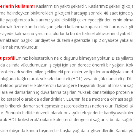
erlerin kullanımı
Kaslarımızın yakıtı şekerdir. Kaslarımız şekeri gliko
şma halindeyken biriktirdikleri glikojeni harcayıp sonraki 48 saat içinde 
vite yaptığımızda kaslarımız yakıt eksikliği çekmeyeceğinden emin olma
lamak üzere kanda dolaşan şekeri kullanma kapasitelerini artırarak gl
seviyede kalmasına yardımcı olurlar ki bu da fiziksel aktivitenin diyabet 
lamaktadır. Sağlıklı bir diyet ve düzenli egzersizle Tip 2 diyabete yak
ellemek mümkündür.
t profili
Eminiz kolesterolün ne olduğunu bilmeyen yoktur. Bize yıllarc
 da aslında vücudumuzun işleyişi için son derece önemli bir yağdır. K
rotein adı verilen bilye şeklindeki proteinler ve lipitler aracılığıyla kan
nluğuna bağlı olarak yüksek dansiteli (HDL) veya düşük dansiteli (LDL) l
itelilipo proteinler kolesterolü karaciğere taşıyarak dışarı atılmasını sa
lara ve damarların iç duvarlarına taşırlar. Yüksek dansitelilipo proteinler
 kolesterol olarak da adlandırılırlar. LDL’nin fazla miktarda olması sağlık
şıp birikerek damar sertleşmesine (ateroskleroz) neden olur. Fiziksel ak
ur. Bununla birlikte düzenli olarak orta-yüksek şiddette kardiyovaskül
rarak HDL kolesterol/toplam kolesterol dengesini sağlar ki bu da sağlık i
sterol dışında kanda taşınan bir başka yağ da trigliseridlerdir. Kanda yü