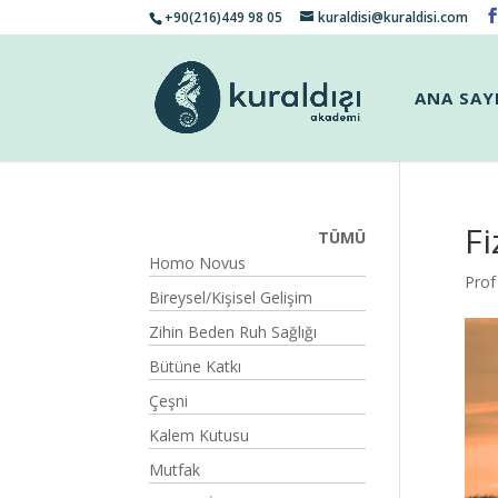
+90(216)449 98 05
kuraldisi@kuraldisi.com
ANA SAY
Fi
TÜMÜ
Homo Novus
Prof
Bireysel/Kişisel Gelişim
Zihin Beden Ruh Sağlığı
Bütüne Katkı
Çeşni
Kalem Kutusu
Mutfak