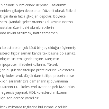
jen halinde hücrelerinde depolar. Kaslarımız
yeniden glikojen depolarlar. Düzenli olarak fiziksel
k için daha fazla glikojen depolar. Böylece
isemi (kandaki şeker oranının) düzeyinin normal
hastaları üzerindeki olumlu etkilerini
alanma riskini azaltmak, hatta tamamen
a kolesterolün çok kötü bir şey olduğu söylenmiş
olesterol hiçbir zaman kanda tek başına dolaşmaz.
 dolaşım sistemi içinde taşınır. Karışımın
ipoprotein ifadeleri kullanılır. Yüksek
ğlar, düşük dansitelilipo proteinler ise kolesterolü
 iyi kolesterol, düşük dansitelilipo proteinler ise
 için zararlıdır zira damarların iç duvarlarına
tivitenin LDL kolesterol üzerinde pek fazla etkisi
er egzersiz yapmak HDL kolesterol miktarını
çin son derece yararlıdır.
ksek miktarda trigliserid bulunması özellikle