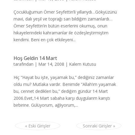
Çocukluğumun Ömer Seyfettin’li yıllarıydı…Gökyüzünü
mavi, dalı yeşil ve toprağı sarı bildiğim zamanlardı…
Ömer Seyfettin’in bütün eserlerini okumuş, onun
hikayelerindeki kahramanlar ile özdeşleştirmiştim
kendimi. Beni en çok etkileyeni...
Hoş Geldin 14 Mart
tarafından
|
Mar 14, 2008
|
Kalem Kutusu
Hiç “Hayat bu işte, yaşamak bu,” dediğiniz zamanlar
oldu mu? Mutlaka vardır. Benimde “Allah’ım yaşamak
bu, cennet dedikleri bu,” dediğim gündür 14 Mart
2006.Evet,14 Mart sabaha karşı duygularım karıştı
birbirine. Gülüyorum, ağlıyorum,...
« Eski Girişler
Sonraki Girişler »