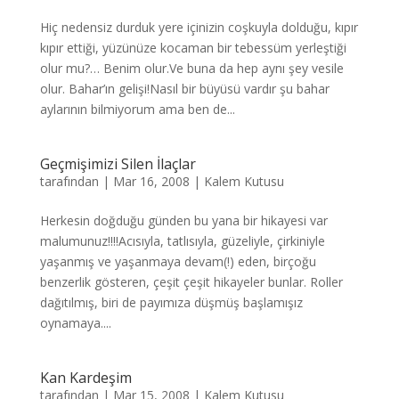
Hiç nedensiz durduk yere içinizin coşkuyla dolduğu, kıpır
kıpır ettiği, yüzünüze kocaman bir tebessüm yerleştiği
olur mu?… Benim olur.Ve buna da hep aynı şey vesile
olur. Bahar’ın gelişi!Nasıl bir büyüsü vardır şu bahar
aylarının bilmiyorum ama ben de...
Geçmişimizi Silen İlaçlar
tarafından
|
Mar 16, 2008
|
Kalem Kutusu
Herkesin doğduğu günden bu yana bir hikayesi var
malumunuz!!!!Acısıyla, tatlısıyla, güzeliyle, çirkiniyle
yaşanmış ve yaşanmaya devam(!) eden, birçoğu
benzerlik gösteren, çeşit çeşit hikayeler bunlar. Roller
dağıtılmış, biri de payımıza düşmüş başlamışız
oynamaya....
Kan Kardeşim
tarafından
|
Mar 15, 2008
|
Kalem Kutusu