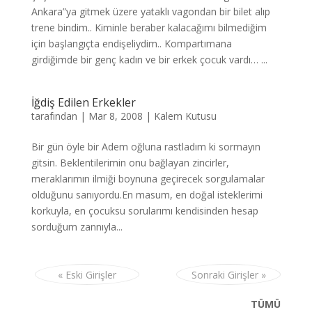
Ankara”ya gitmek üzere yataklı vagondan bir bilet alıp
trene bindim.. Kiminle beraber kalacağımı bilmediğim
için başlangıçta endişeliydim.. Kompartımana
girdiğimde bir genç kadın ve bir erkek çocuk vardı… ...
İğdiş Edilen Erkekler
tarafından
|
Mar 8, 2008
|
Kalem Kutusu
Bir gün öyle bir Adem oğluna rastladım ki sormayın
gitsin. Beklentilerimin onu bağlayan zincirler,
meraklarımın ilmiği boynuna geçirecek sorgulamalar
olduğunu sanıyordu.En masum, en doğal isteklerimi
korkuyla, en çocuksu sorularımı kendisinden hesap
sorduğum zannıyla...
« Eski Girişler
Sonraki Girişler »
TÜMÜ