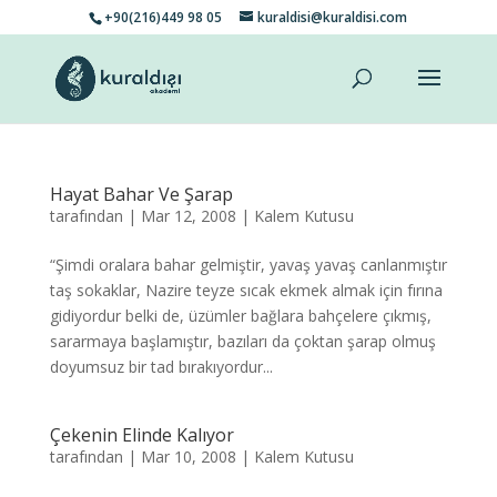
+90(216)449 98 05
kuraldisi@kuraldisi.com
Hayat Bahar Ve Şarap
tarafından
|
Mar 12, 2008
|
Kalem Kutusu
“Şimdi oralara bahar gelmiştir, yavaş yavaş canlanmıştır
taş sokaklar, Nazire teyze sıcak ekmek almak için fırına
gidiyordur belki de, üzümler bağlara bahçelere çıkmış,
sararmaya başlamıştır, bazıları da çoktan şarap olmuş
doyumsuz bir tad bırakıyordur...
Çekenin Elinde Kalıyor
tarafından
|
Mar 10, 2008
|
Kalem Kutusu