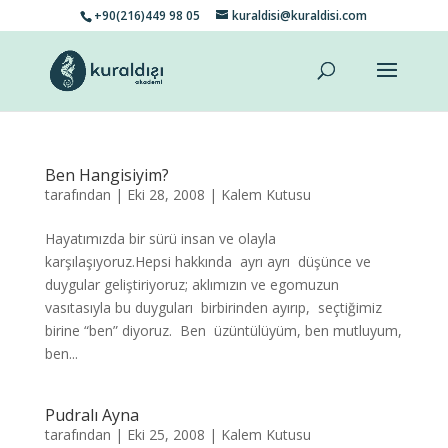
+90(216)449 98 05
kuraldisi@kuraldisi.com
Ben Hangisiyim?
tarafından
|
Eki 28, 2008
|
Kalem Kutusu
Hayatımızda bir sürü insan ve olayla
karşılaşıyoruz.Hepsi hakkında ayrı ayrı düşünce ve
duygular geliştiriyoruz; aklımızın ve egomuzun
vasıtasıyla bu duyguları birbirinden ayırıp, seçtiğimiz
birine “ben” diyoruz. Ben üzüntülüyüm, ben mutluyum,
ben...
Pudralı Ayna
tarafından
|
Eki 25, 2008
|
Kalem Kutusu