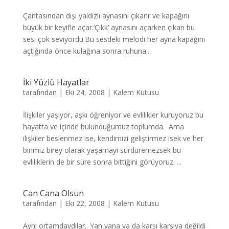
Çantasından dışı yaldızlı aynasını çıkarır ve kapağını
büyük bir keyifle açar.‘Çıkk’ aynasını açarken çıkan bu
sesi çok seviyordu.Bu sesdeki melodi her ayna kapağını
açtığında önce kulağına sonra ruhuna...
İki Yüzlü Hayatlar
tarafından
|
Eki 24, 2008
|
Kalem Kutusu
İlişkiler yaşıyor, aşkı öğreniyor ve evlilikler kuruyoruz bu
hayatta ve içinde bulunduğumuz toplumda. Ama
ilişkiler beslenmez ise, kendimizi geliştirmez isek ve her
birimiz birey olarak yaşamayı sürdüremezsek bu
evliliklerin de bir süre sonra bittiğini görüyoruz. ...
Can Cana Olsun
tarafından
|
Eki 22, 2008
|
Kalem Kutusu
Aynı ortamdaydılar.. Yan yana ya da karşı karşıya değildi