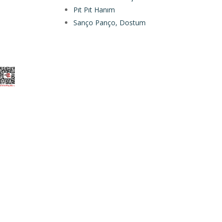
Pıt Pıt Hanım
Sanço Panço, Dostum
Elegant Themes
tarafından tasarlandı. |
Word