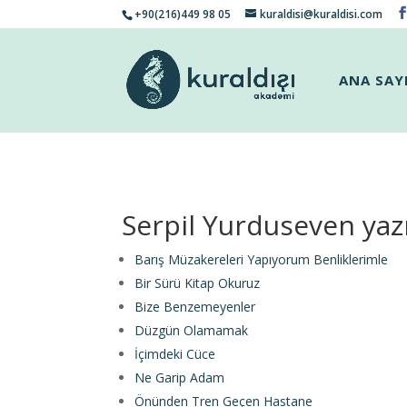
+90(216)449 98 05
kuraldisi@kuraldisi.com
ANA SAY
Serpil Yurduseven yazı
Barış Müzakereleri Yapıyorum Benliklerimle
Bir Sürü Kitap Okuruz
Bize Benzemeyenler
Düzgün Olamamak
İçimdeki Cüce
Ne Garip Adam
Önünden Tren Geçen Hastane