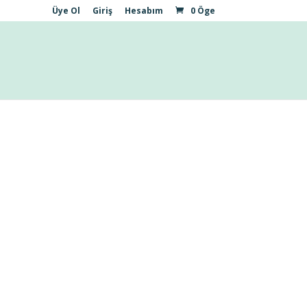
Üye Ol
Giriş
Hesabım
0 Öge