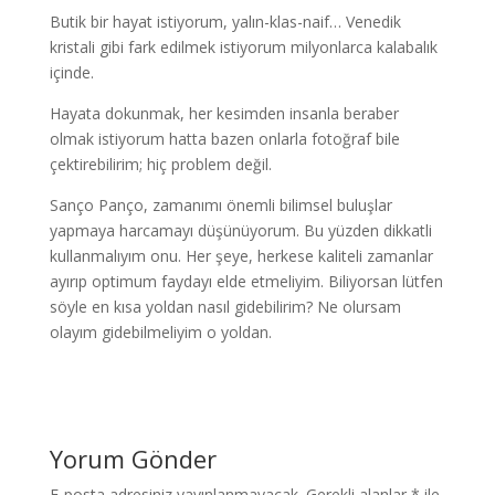
Butik bir hayat istiyorum, yalın-klas-naif… Venedik
kristali gibi fark edilmek istiyorum milyonlarca kalabalık
içinde.
Hayata dokunmak, her kesimden insanla beraber
olmak istiyorum hatta bazen onlarla fotoğraf bile
çektirebilirim; hiç problem değil.
Sanço Panço, zamanımı önemli bilimsel buluşlar
yapmaya harcamayı düşünüyorum. Bu yüzden dikkatli
kullanmalıyım onu. Her şeye, herkese kaliteli zamanlar
ayırıp optimum faydayı elde etmeliyim. Biliyorsan lütfen
söyle en kısa yoldan nasıl gidebilirim? Ne olursam
olayım gidebilmeliyim o yoldan.
Yorum Gönder
E-posta adresiniz yayınlanmayacak.
Gerekli alanlar
*
ile