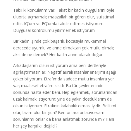
Tabii ki korkularım var. Fakat bir kadın duygularını öyle
uluorta açmamalı; maazallah bir gören olur, suiistimal
edilir. IQ’um ve EQ’umla takdir edilmek istiyorum.
Duygusal kontrolümü yitirmemek istiyorum.
Bir kadın işinde çok başarılı, kocasıyla mükemmel
derecede uyumlu ve anne olmaktan çok mutlu olmalı;
aksi de ne demek? Her kadın anne olarak doğar.
Arkadaşlarım olsun istiyorum ama beni dertleriyle
ağırlaştırmasınlar. Negatif auralı insanlar enerjimi aşağı
çeker biliyorum. Etrafımda sadece mutlu insanlara yer
var; maalesef etrafım kısıtlı. Bu tür şeyler eninde
sonunda hasta eder beni. Hep eğlenmek, sorunlarından
uzak kalmak istiyorum; yine de yakın dostluklarım da
olsun istiyorum. Etrafının kalabalık olması iyidir. Belli mi
olur; lazım olur bir gün? Ben onlara anlatıyorsam
sorunlarımı onlar da bana anlatmak zorunda mı? Hani
her şey karşılıklı değildi?