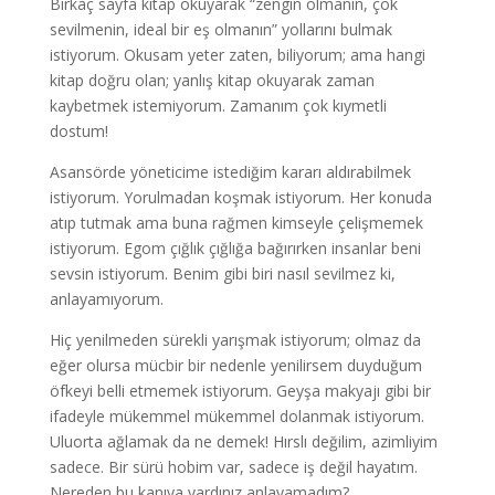
Birkaç sayfa kitap okuyarak “zengin olmanın, çok
sevilmenin, ideal bir eş olmanın” yollarını bulmak
istiyorum. Okusam yeter zaten, biliyorum; ama hangi
kitap doğru olan; yanlış kitap okuyarak zaman
kaybetmek istemiyorum. Zamanım çok kıymetli
dostum!
Asansörde yöneticime istediğim kararı aldırabilmek
istiyorum. Yorulmadan koşmak istiyorum. Her konuda
atıp tutmak ama buna rağmen kimseyle çelişmemek
istiyorum. Egom çığlık çığlığa bağırırken insanlar beni
sevsin istiyorum. Benim gibi biri nasıl sevilmez ki,
anlayamıyorum.
Hiç yenilmeden sürekli yarışmak istiyorum; olmaz da
eğer olursa mücbir bir nedenle yenilirsem duyduğum
öfkeyi belli etmemek istiyorum. Geyşa makyajı gibi bir
ifadeyle mükemmel mükemmel dolanmak istiyorum.
Uluorta ağlamak da ne demek! Hırslı değilim, azimliyim
sadece. Bir sürü hobim var, sadece iş değil hayatım.
Nereden bu kanıya vardınız anlayamadım?