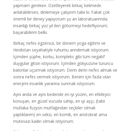
yapmam gereken. Özetleyerek birkaç kelimede
anlatabilirsen, dinlemeye çalışırım tabii ki. Fakat çok
önemli bir deney yapıyorum şu an laboratuarımda;
insanlığı birkaç yüz yıl ileri götürmeyi hedefliyorum;
başarabilirim belki.
Birkaç nefes egzersizi, bir dönem yoga eğitimi ve
Hindistan seyahatiyle ruhumu arındırmak istiyorum.
İçimden şüphe, korku, kompleks gibi tüm negatif
duygular gitsin istiyorum. İçimden gökyüzüne turuncu
balonlar uçurmak istiyorum. Derin derin nefes almak ve
sonra nefes vermek istiyorum. Benim için fazla olan
enerjimi insanlık yararına sunmak istiyorum.
Aynı anda ve aynı bedende en iyi yüzen, en etkileyici
konuşan, en güzel vücuda sahip, en iyi aşçı, (tabii
mutlaka füzyon mutfağından seçkiler olmalı
yaptıklarım) en seksi, en komik, en aristokrat ama
mütevazı kadın olmak istiyorum.