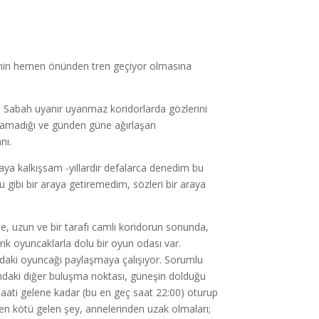
anenin hemen önünden tren geçiyor olmasına
yer. Sabah uyanır uyanmaz koridorlarda gözlerini
namadığı ve günden güne ağırlaşan
nı.
a kalkışsam -yıllardır defalarca denedim bu
 gibi bir araya getiremedim, sözleri bir araya
, uzun ve bir tarafı camlı koridorun sonunda,
rık oyuncaklarla dolu bir oyun odası var.
yıdaki oyuncağı paylaşmaya çalışıyor. Sorumlu
ndaki diğer buluşma noktası, güneşin dolduğu
aati gelene kadar (bu en geç saat 22:00) oturup
a en kötü gelen şey, annelerinden uzak olmaları;