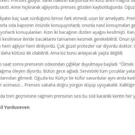
rken. Prenses gibiydi. Sanki halkının karşısında en kötü anını mağrur bi
sesti. Anne hıçkırarak ağlıyordu prenses gözden kaybolduğunda. Oğuz ve
iyatın kaç saat sürdüğünü kimse fark etmedi; uzun bir ameliyattı. Pre
orla oda kapısının önünde konuşuyorlardı; onunla nasıl konuşmaları ge
şıyorlardı konuşulanları. Kızın iki bacağının dizden aşağısı kesilmişti.
i kesilmese ileride bacaklarını tamamen kesmek gerekebilirdi. Onun iyi 
 hem ağlıyor hem dinliyordu. Çok güzel protezler var diyordu doktor
daha kötüsü de olabilirdi. Ama kız bunu anlayacak yaşta değildi.
iki saat sonra prensesin odasından çığlıklar duyulmaya başladı. “Ölmek
ağıma öleyim diyordu. Bütün gece ağladı. Servisteki tüm çocuklar yatak
klarından gitmedi. Oğuzla kız Kürtçe bir küfür savurdular aynı anda kad
r acımasız… Prenses sabaha doğru yorgun düşüp uyuyakaldı. Kalktığın
da tren geçmesine rağmen prensesin sesi bu sisli karanlık kentin her ye
pil Yurduseven