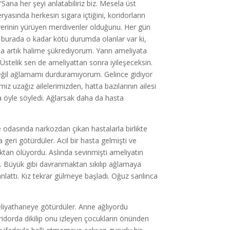
Sana her şeyi anlatabiliriz biz. Mesela üst
yasında herkesin sigara içtiğini, koridorların
yerinin yürüyen merdivenler olduğunu. Her gün
a burada o kadar kötü durumda olanlar var ki,
 artık halime şükrediyorum. Yarın ameliyata
stelik sen de ameliyattan sonra iyileşeceksin.
eğil ağlamamı durduramıyorum. Gelince gidiyor
z uzağız ailelerimizden, hatta bazılarının ailesi
a öyle söyledi. Ağlarsak daha da hasta
me odasında narkozdan çıkan hastalarla birlikte
geri götürdüler. Acil bir hasta gelmişti ve
ktan ölüyordu. Aslında sevinmişti ameliyatın
 Büyük gibi davranmaktan sıkılıp ağlamaya
nlattı. Kız tekrar gülmeye başladı. Oğuz sarılınca
eliyathaneye götürdüler. Anne ağlıyordu
ridorda dikilip onu izleyen çocukların önünden