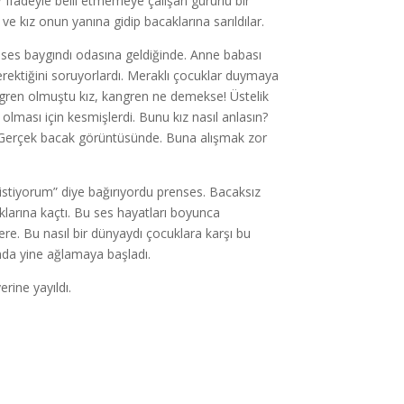
r ifadeyle belli etmemeye çalışan gururlu bir
 kız onun yanına gidip bacaklarına sarıldılar.
nses baygındı odasına geldiğinde. Anne babası
rektiğini soruyorlardı. Meraklı çocuklar duymaya
 Kangren olmuştu kız, kangren ne demekse! Üstelik
olması için kesmişlerdi. Bunu kız nasıl anlasın?
. Gerçek bacak görüntüsünde. Buna alışmak zor
 istiyorum” diye bağırıyordu prenses. Bacaksız
larına kaçtı. Bu ses hayatları boyunca
ere. Bu nasıl bir dünyaydı çocuklara karşı bu
da yine ağlamaya başladı.
rine yayıldı.