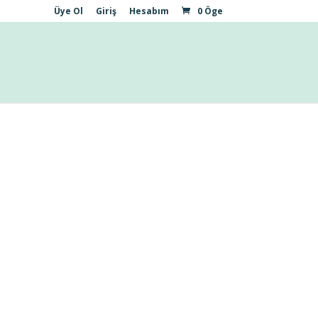
Üye Ol
Giriş
Hesabım
0 Öge