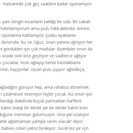
lar. Hastanede çok geç saatlere kadar uyunamıyor.
 yani zengin insanların kaldığı bir oda. Bir sabah
ni hatırlamıyorum ama yüzü hâlâ aklımda. Annesi
n oyunlarına katılamıyor; çünkü ayaklarını
ötü durumda. Kız ve Oğuz, onun yanına uğruyor her
ini gördükleri için çok mutlular. Bizimkiler onun da
sırada sinir krizi geçiriyor ve saatlerce ağlıyor
uklar. Kızın ağlayışı kendi hastalıklarını
rlar, kaçıyorlar. Güzel yüzü şişiyor ağladıkça,
un ağladığını görüyor hep, ama rahatsız etmemek
n üzülmesini istemiyor hiçbir çocuk. Kız onun için
ullandığı daktiloda küçük parmakları harflere
lon bulup bir elinde şiir bir elinde balon kızın
 gördüğüne memnun gülümsüyor. Ona şiiri uzatıyor
artık ağlamaman şartıyla senin olacak” diyor.
sı onları yalnız bırakıyor. Güzel kız şiir için