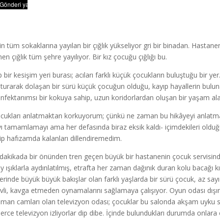
in tüm sokaklarına yayılan bir çığlık yükseliyor gri bir binadan. Hast
en çığlık tüm şehre yayılıyor. Bir kız çocuğu çığlığı bu.
p bir kesişim yeri burası; acıları farklı küçük çocukların buluştuğu bir 
turarak dolaşan bir sürü küçük çocuğun olduğu, kayıp hayallerin bulu
nfektanımsı bir kokuya sahip, uzun koridorlardan oluşan bir yaşam ala
cukları anlatmaktan korkuyorum; çünkü ne zaman bu hikâyeyi anlatmay
yı tamamlamayı ama her defasında biraz eksik kaldı- içimdekileri olduğu
rip hafızamda kalanları dillendiremedim.
dakikada bir önünden tren geçen büyük bir hastanenin çocuk servisinde
y ışıklarla aydınlatılmış, etrafta her zaman dağınık duran kolu bacağı kı
erinde büyük büyük bakışlar olan farklı yaşlarda bir sürü çocuk, az sa
vli, kavga etmeden oynamalarını sağlamaya çalışıyor. Oyun odası dışı
man camları olan televizyon odası; çocuklar bu salonda akşam uyku s
lerce televizyon izliyorlar dip dibe. İçinde bulundukları durumda onlar