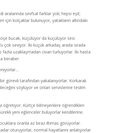
aralarında sınıfsal farklar yok; hepsi eşit;
i için kolçaklar bulunuyor, yatakların altındaki
r köşe bucak, küçülüyor da küçülüyor sesi
u çok seviyor. İki küçük arkadaş arada sırada
p fazla uzaklaşmadan civarı turluyorlar. İki hasta
la beraber.
leniyorlar…
 bir görevli tarafından yakalanıyorlar. Korkarak
ileceğini söylüyor ve onları servislerine teslim
i öğretiyor. Kürtçe bilmeyenlere öğrendikleri
ürekli yeni eğlenceler buluyorlar kendilerine.
ocuklara oranla az biraz iltimas görüyorlar.
kadar oturuyorlar, normal hayatlarını anlatıyorlar