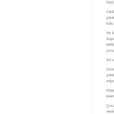
hast
Fark
yata
kolu
Bir 
duyu
birl
çocu
Kız 
Kori
yatt
ediy
Mayı
keli
Çocu
Herk