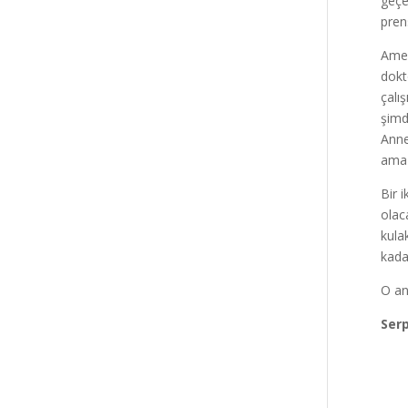
geçe
pren
Amel
dokt
çalı
şimd
Anne
ama 
Bir 
olac
kula
kada
O an
Ser