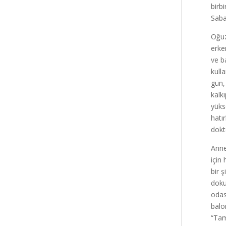
birb
Saba
Oğuz
erke
ve b
kull
gün,
kalk
yüks
hatı
dokt
Anne
için
bir 
doku
odas
balo
“Tam