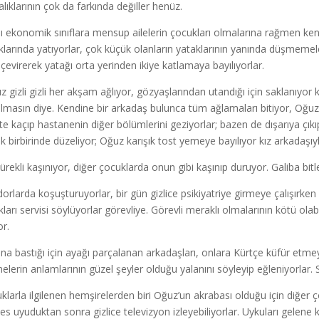
alıklarının çok da farkında değiller henüz.
lı ekonomik sınıflara mensup ailelerin çocukları olmalarına rağmen kendi 
klarında yatıyorlar, çok küçük olanların yataklarının yanında düşmemeler
 çevirerek yatağı orta yerinden ikiye katlamaya bayılıyorlar.
kız gizli gizli her akşam ağlıyor, gözyaşlarından utandığı için saklanıyo
lmasın diye. Kendine bir arkadaş bulunca tüm ağlamaları bitiyor, Oğuz’
ikte kaçıp hastanenin diğer bölümlerini geziyorlar; bazen de dışarıya çıkı
k birbirinde düzeliyor; Oğuz karışık tost yemeye bayılıyor kız arkadaşıy
sürekli kaşınıyor, diğer çocuklarda onun gibi kaşınıp duruyor. Galiba bit
dorlarda koşuşturuyorlar, bir gün gizlice psikiyatriye girmeye çalışırken
ıkları servisi söylüyorlar görevliye. Görevli meraklı olmalarının kötü olab
or.
na bastığı için ayağı parçalanan arkadaşları, onlara Kürtçe küfür etmey
melerin anlamlarının güzel şeyler olduğu yalanını söyleyip eğleniyorlar. S
klarla ilgilenen hemşirelerden biri Oğuz’un akrabası olduğu için diğer ç
es uyuduktan sonra gizlice televizyon izleyebiliyorlar. Uykuları gelene 