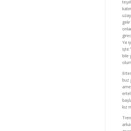
teşe
katı
uzay
geli
onla
gire
Ya i
işte
bile
olur
Erte
buz 
amel
erte
başl
kız 
Tren
arka