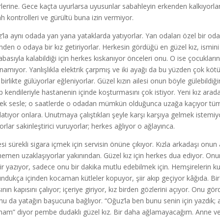
irlerine. Gece kaçta uyurlarsa uyusunlar sabahleyin erkenden kalkıyor
h kontrolleri ve gürültü buna izin vermiyor.
’la aynı odada yan yana yataklarda yatıyorlar. Yan odaları özel bir oda;
nden o odaya bir kız getiriyorlar. Herkesin gördüğü en güzel kız, ismi
abasıyla kalabildiği için herkes kıskanıyor önceleri onu. O ise çocukları
anamıyor. Yanlışlıkla elektrik çarpmış ve iki ayağı da bu yüzden çok k
 birlikte gülüyorlar eğleniyorlar. Güzel kızın ailesi onun böyle gülebildiğ
ıp kendileriyle hastanenin içinde koşturmasını çok istiyor. Yeni kız arada 
ek sesle; o saatlerde o odadan mümkün olduğunca uzağa kaçıyor tüm çoc
rlatıyor onlara. Unutmaya çalıştıkları şeyle karşı karşıya gelmek istemiyo
orlar sakinleştirici vuruyorlar; herkes ağlıyor o ağlayınca.
si sürekli sigara içmek için servisin önüne çıkıyor. Kızla arkadaşı on
 hemen uzaklaşıyorlar yakınından. Güzel kız için herkes dua ediyor. Onu
şiir yazıyor, sadece onu bir dakika mutlu edebilmek için. Hemşirelerin k
ndukça içinden kocaman kütleler kopuyor, şiir akıp geçiyor kâğıda. Bir ba
ının kapısını çalıyor; içeriye giriyor, kız birden gözlerini açıyor. Onu
nu da yatağın başucuna bağlıyor. “Oğuz’la ben bunu senin için yazdık; 
am” diyor pembe dudaklı güzel kız. Bir daha ağlamayacağım. Anne ve baba