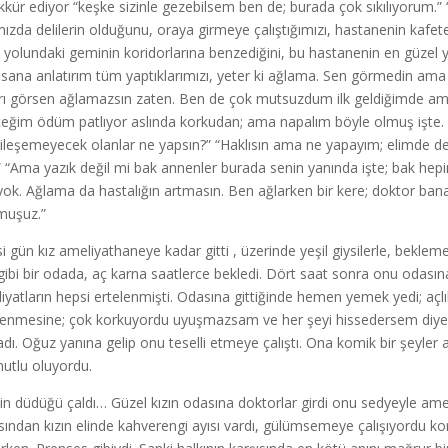
kkür ediyor “keşke sizinle gezebilsem ben de; burada çok sıkılıyorum.” “
mızda delilerin olduğunu, oraya girmeye çalıştığımızı, hastanenin kafeter
 yolundaki geminin koridorlarına benzediğini, bu hastanenin en güzel 
r sana anlatırım tüm yaptıklarımızı, yeter ki ağlama. Sen görmedin am
rı görsen ağlamazsın zaten. Ben de çok mutsuzdum ilk geldiğimde ama
ceğim ödüm patlıyor aslında korkudan; ama napalım böyle olmuş işte. Ü
yileşemeyecek olanlar ne yapsın?” “Haklısın ama ne yapayım; elimde d
.” “Ama yazık değil mi bak annenler burada senin yanında işte; bak hepimi
 yok. Ağlama da hastalığın artmasın. Ben ağlarken bir kere; doktor ban
muşuz.”
si gün kız ameliyathaneye kadar gitti , üzerinde yeşil giysilerle, bekle
gibi bir odada, aç karna saatlerce bekledi. Dört saat sonra onu odasına 
iyatların hepsi ertelenmişti. Odasına gittiğinde hemen yemek yedi; açlı
lenmesine; çok korkuyordu uyuşmazsam ve her şeyi hissedersem diye.
adı. Oğuz yanına gelip onu teselli etmeye çalıştı. Ona komik bir şeyler a
mutlu oluyordu.
in düdüğü çaldı… Güzel kızın odasına doktorlar girdi onu sedyeyle am
sından kızın elinde kahverengi ayısı vardı, gülümsemeye çalışıyordu ko