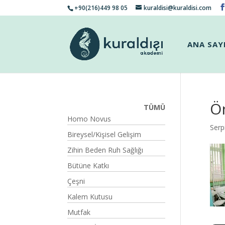
+90(216)449 98 05
kuraldisi@kuraldisi.com
ANA SAY
Ö
TÜMÜ
Homo Novus
Serp
Bireysel/Kişisel Gelişim
Zihin Beden Ruh Sağlığı
Bütüne Katkı
Çeşni
Kalem Kutusu
Mutfak