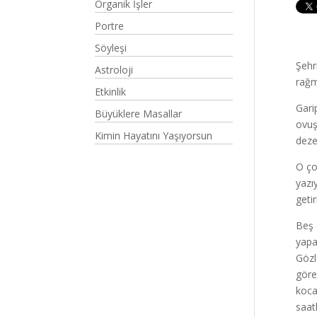
Organik İşler
Portre
Söyleşi
Şehr
Astroloji
rağm
Etkinlik
Gari
Büyüklere Masallar
ovuş
Kimin Hayatını Yaşıyorsun
deze
O ço
yazı
geti
Beş 
yapa
Gözl
göre
koca
saat