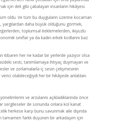
 için deli gibi çabalayan insanların hikâyesi.
ğüm oldu. Ve tüm bu duyguların üzerine kocaman
en, yargılardan daha büyük olduğunu görmek,
; değerlerden, toplumsal iteklemelerden, ikiyüzlü
onomik sınıflar ya da kadın-erkek kodlarını baz
an itibaren her ne kadar bir yerlerde yazıyor olsa
mizdeki sesti, tanımlamaya ihtiyaç duymayan ve
sler ve zorlamalarla iç sesin çelişmesinin
erici olabileceğiydi her bir hikâyede anlatılan.
önelimlerini ve arzularını açıkladıklarında önce
ar sergileseler de sonunda onlara kol kanat
telik herkese karşı bunu savunmak aile dışında
en tamamen farklı düşünen bir arkadaşım için