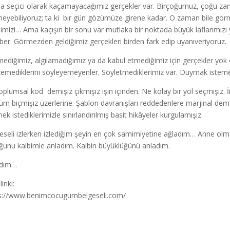
da seçici olarak kaçamayacağımız gerçekler var. Birçoğumuz, çoğu za
eyebiliyoruz; ta ki bir gün gözümüze girene kadar. O zaman bile gör
imizi… Ama kaçışın bir sonu var mutlaka bir noktada büyük laflarımızı
ber. Görmezden geldiğimiz gerçekleri birden fark edip uyanıveriyoruz.
ediğimiz, algılamadığımız ya da kabul etmediğimiz için gerçekler yok
emediklerini söyleyemeyenler. Söyletmediklerimiz var. Duymak isteme
toplumsal kod demişiz çıkmışız işin içinden. Ne kolay bir yol seçmişiz. İ
üm biçmişiz üzerlerine. Şablon davranışları reddedenlere marjinal dem
ek istediklerimizle sınırlandırılmış basit hikâyeler kurgulamışız.
eseli izlerken izlediğim şeyin en çok samimiyetine ağladım… Anne ol
ğunu kalbimle anladım. Kalbin büyüklüğünü anladım.
adım…
linki:
s://www.benimcocugumbelgeseli.com/