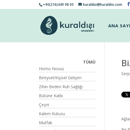
+90(216)449 98 05
kuraldisi@kuraldisi.com
ANA SAY
B
TÜMÜ
Homo Novus
Serp
Bireysel/Kişisel Gelişim
Zihin Beden Ruh Sağlığı
Bütüne Katkı
Çeşni
Kalem Kutusu
Ağla
Mutfak
Bir 