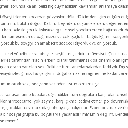
şmek zorunda kalan, belki hiç duymadıkları kavramları anlamaya çalışmak
ikâyeyi izlerken kocaman gözyaşları döküldü içimden; içim düğüm dü
f bir umut bulutu doğdu. Kalbin, beyinden, düşüncelerden, değerlerd
ttı beni. Aile ile çocuk ilişkisi/sevgisi, cinsel yönelimlerden bağımsızdı
rler kümesinden de bağımsızdı ve çok güçlü bir bağdı. Eğitim, sosyoek
ıyorduk bu sevgiyi anlamak için; sadece izliyorduk ve anlıyorduk.
, cinsel yönelimler ve bireysel keşif süreçlerinin hikâyesiydi. Çocuklukt
herkes tarafından “kadın-erkek” olarak tanımlansak da önemli olan içi
ştan orada var olan ses. Belki de tüm tanımlamalardan farklıydı. Dış se
yesiydi izlediğimiz. Bu çelişkinin doğal olmasına rağmen ne kadar zarar v
umun ortak sesi, bireylerin sesinden üstün olmamalıydı.
de konuşan anne babalar, öğrendikleri tüm doğrulara karşı olan cinsel y
klarını “reddetme, yok sayma, karşı çıkma, tedavi etme” gibi davranışl
yor; çocuklarına yol arkadaşı olmaya çabalıyorlar. Ezberi bozmak ve üs
a bir sosyal grupta bu boyutlarda yaşanabilir mi? Emin değilim. Bend
şır mıyım?