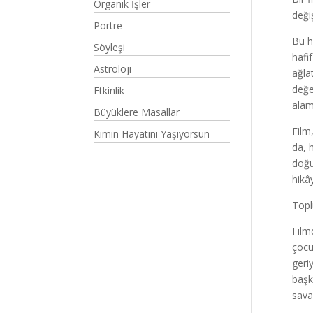
Organik İşler
deği
Portre
Bu h
Söyleşi
hafi
Astroloji
ağla
değe
Etkinlik
alam
Büyüklere Masallar
Film
Kimin Hayatını Yaşıyorsun
da, 
doğu
hikâ
Topl
Film
çocu
geri
başk
sava