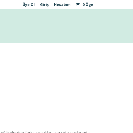
Üye Ol
Giriş
Hesabım
0 Öge
eğilimlerden farklı çocukları için orta yaşlarında