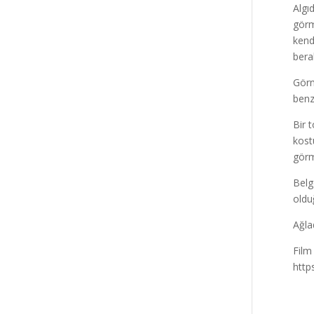
Algı
görm
kend
bera
Görm
benz
Bir 
kost
görm
Belg
oldu
Ağl
Film 
http