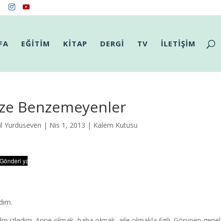
FA
EĞİTİM
KİTAP
DERGİ
TV
İLETİŞİM
ize Benzemeyenler
il Yurduseven
| Nis 1, 2013 |
Kalem Kutusu
dım.
film izledim. Anne olmak, baba olmak, aile olmakla ilgili. Görünen genel 