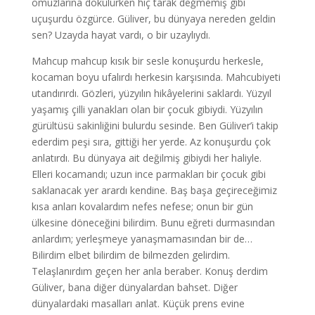
omuzlarına dökülürken hiç tarak değmemiş gibi
uçuşurdu özgürce. Güliver, bu dünyaya nereden geldin
sen? Uzayda hayat vardı, o bir uzaylıydı.
Mahcup mahcup kısık bir sesle konuşurdu herkesle,
kocaman boyu ufalırdı herkesin karşısında. Mahcubiyeti
utandırırdı. Gözleri, yüzyılın hikâyelerini saklardı. Yüzyıl
yaşamış çilli yanakları olan bir çocuk gibiydi. Yüzyılın
gürültüsü sakinliğini bulurdu sesinde. Ben Güliver’i takip
ederdim peşi sıra, gittiği her yerde. Az konuşurdu çok
anlatırdı. Bu dünyaya ait değilmiş gibiydi her haliyle.
Elleri kocamandı; uzun ince parmakları bir çocuk gibi
saklanacak yer arardı kendine. Baş başa geçireceğimiz
kısa anları kovalardım nefes nefese; onun bir gün
ülkesine döneceğini bilirdim. Bunu eğreti durmasından
anlardım; yerleşmeye yanaşmamasından bir de…
Bilirdim elbet bilirdim de bilmezden gelirdim.
Telaşlanırdım geçen her anla beraber. Konuş derdim
Güliver, bana diğer dünyalardan bahset. Diğer
dünyalardaki masalları anlat. Küçük prens evine