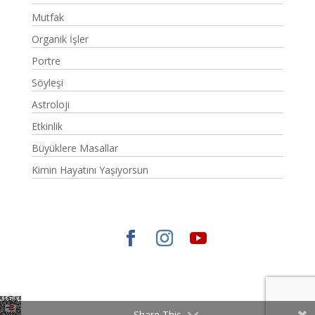
Mutfak
Organik İşler
Portre
Söyleşi
Astroloji
Etkinlik
Büyüklere Masallar
Kimin Hayatını Yaşıyorsun
Elegant Themes
tarafından tasarlandı. |
WordPress
gururla sunar.
Share This