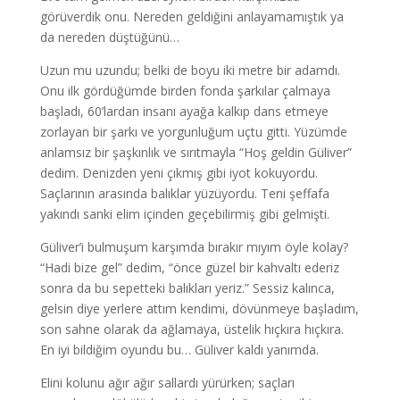
görüverdik onu. Nereden geldiğini anlayamamıştık ya
da nereden düştüğünü…
Uzun mu uzundu; belki de boyu iki metre bir adamdı.
Onu ilk gördüğümde birden fonda şarkılar çalmaya
başladı, 60’lardan insanı ayağa kalkıp dans etmeye
zorlayan bir şarkı ve yorgunluğum uçtu gitti. Yüzümde
anlamsız bir şaşkınlık ve sırıtmayla “Hoş geldin Güliver”
dedim. Denizden yeni çıkmış gibi iyot kokuyordu.
Saçlarının arasında balıklar yüzüyordu. Teni şeffafa
yakındı sanki elim içinden geçebilirmiş gibi gelmişti.
Güliver’i bulmuşum karşımda bırakır mıyım öyle kolay?
“Hadi bize gel” dedim, “önce güzel bir kahvaltı ederiz
sonra da bu sepetteki balıkları yeriz.” Sessiz kalınca,
gelsin diye yerlere attım kendimi, dövünmeye başladım,
son sahne olarak da ağlamaya, üstelik hıçkıra hıçkıra.
En iyi bildiğim oyundu bu… Güliver kaldı yanımda.
Elini kolunu ağır ağır sallardı yürürken; saçları