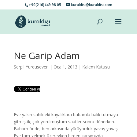
+90(216)449 98 05
kuraldisi@kuraldisi.com
Ne Garip Adam
Serpil Yurduseven
| Oca 1, 2013 |
Kalem Kutusu
Eve yakın sahildeki kayalıklara babamla balık tutmaya
gitmiştik; çok yorulmuştum saatler sonra dönerken.
Babam önde, ben arkasında yürüyorduk yavaş yavaş.
Eve tam gelmek üzereyken birden karşımızda