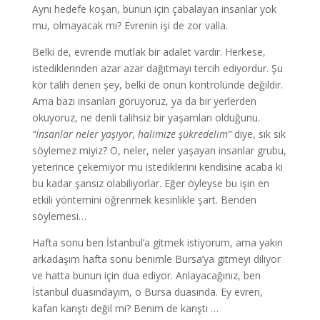
Aynı hedefe koşan, bunun için çabalayan insanlar yok
mu, olmayacak mı? Evrenin işi de zor valla.
Belki de, evrende mutlak bir adalet vardır. Herkese,
istediklerinden azar azar dağıtmayı tercih ediyordur. Şu
kör talih denen şey, belki de onun kontrolünde değildir.
Ama bazı insanları görüyoruz, ya da bir yerlerden
okuyoruz, ne denli talihsiz bir yaşamları olduğunu.
“İnsanlar neler yaşıyor, halimize şükredelim”
diye, sık sık
söylemez miyiz? O, neler, neler yaşayan insanlar grubu,
yeterince çekemiyor mu istediklerini kendisine acaba ki
bu kadar şansız olabiliyorlar. Eğer öyleyse bu işin en
etkili yöntemini öğrenmek kesinlikle şart. Benden
söylemesi…
Hafta sonu ben İstanbul’a gitmek istiyorum, ama yakın
arkadaşım hafta sonu benimle Bursa’ya gitmeyi diliyor
ve hatta bunun için dua ediyor. Anlayacağınız, ben
İstanbul duasındayım, o Bursa duasında. Ey evren,
kafan karıştı değil mi? Benim de karıştı …