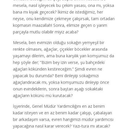
mesela, nasıl işleyecek bu çekim yasası, ona mı, yoksa
bana mı kıyak geçecek? İkimiz de istediğimiz, her
neyse, onu kendimize çekmeye çalışırsak, tam ortadan
kopmasın maazallah! Sonra, elimize geçen o yarım
parçayla mutlu olabilir miyiz acaba?
Mesela, ben evimizin olduğu sokağın yemyeşil bir
renkte olmasını, ağaçlar, çiçekler böcekler arasında
yaşamayı dilerim, ama buna karşılık yan komşumuz da
hep şöyle der; “Bizim bey izin verse, şu bahçedeki
ağaçları kökünden kestireceğim.” Şimdi evren ne
yapacak bu durumda? Beni dinleyip sokağımızı
ağaçlandıracak mı, yoksa komşumuzu dinleyip önce
onun evindekilerin, sonra baştan aşağı sokaktaki
ağaçların kökünü mü kurutacak?
İşyerinde, Genel Müdür Yardımcılığını en az benim
kadar isteyen ve en az benim kadar çalışıp, çabalayan
bir arkadaşım varsa, evren hangimizi müdür yardımcısı
yapacağına nasıl karar verecek? Yazı-tura mı atacak?