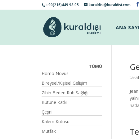
+90(216)449 98 05
kuraldisi@kuraldisi.com
ANA SAY
Ge
TÜMÜ
Homo Novus
tara
Bireysel/Kişisel Gelişim
Jean
Zihin Beden Ruh Sağlığı
yaln
Bütüne Katkı
hatla
Çeşni
Kalem Kutusu
Te
Mutfak