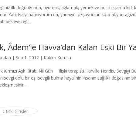
ğiniz ilk doğduğunda, uyumak, ağlamak, yemek ve bol miktarda kirli be
nür. Yani Ela’yı hatırlıyorum da, yanağını okşuyorsun kafa atıyor, ağızda
ti bekleyeceği...
k, Âdem’le Havva’dan Kalan Eski Bir Y
fından
|
Şub 1, 2012
|
Kalem Kutusu
k Kırmızı Aşk Kitabı Nil Gün İlişki terapisti Harville Hendix, Sevgiyi 
n sevgi dolu bir eş, sevgili bulma hayalinin insanın sağlıklı doğasının b
ekleşmesinin...
« Eski Girişler
Press
gururla sunar.