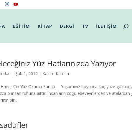
FA
EĞİTİM
KİTAP
DERGİ
TV
İLETİŞİM
leceğiniz Yüz Hatlarınızda Yazıyor
fından
|
Şub 1, 2012
|
Kalem Kutusu
 Haner Çin Yüz Okuma Sanatı Yaşamınız boyunca kaç yüze gözünüz ta
ızca o insan ruhuna aittir. İnsanların çoğu ebeveynlerden ve atalardan g
rının bir...
sadüfler