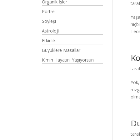
Organik İşler
tara
Portre
Yaşa
Söyleşi
hiçb
Astroloji
Teom
Etkinlik
Büyüklere Masallar
Ko
Kimin Hayatını Yaşıyorsun
tara
Yok,
rüzg
olma
Du
tara