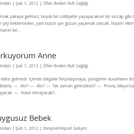
fından
|
Şub 1, 2012
|
Zihin Beden Ruh Sağlığı
mak şakaya gelmez, büyük bir ciddiyetle yaşayacaksın bir sincap gibi
ir şey beklemeden, yani bütün işin gücün yaşamak olacak. Nazım Hik
an’ın bir...
rkuyorum Anne
fından
|
Şub 1, 2012
|
Zihin Beden Ruh Sağlığı
 daha gelmedi. İçimde dalgalar hırçınlaşmaya, yüreğimin duvarlarını döv
ârlarla. — Alo? — Alo? — Ne zaman geleceksin? — Prova, biliyorsun
yacak. — Nasıl olmayacak?...
ygusuz Bebek
fından
|
Şub 1, 2012
|
Bireysel/Kişisel Gelişim