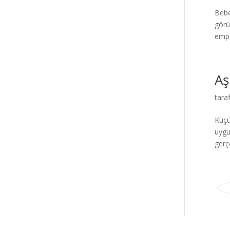
Bebe
görü
empa
Aş
tara
Küçü
uygu
gerç
Elegant Themes
tarafından tasarlandı. |
Word