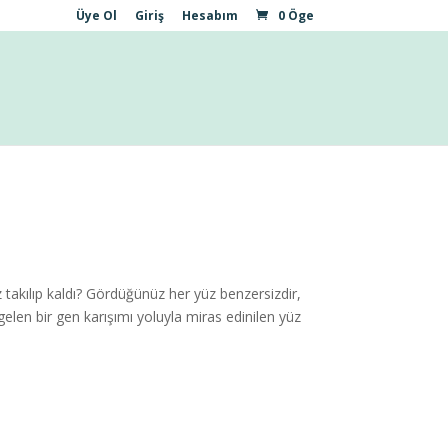
Üye Ol
Giriş
Hesabım
0 Öge
kılıp kaldı? Gördüğünüz her yüz benzersizdir,
elen bir gen karışımı yoluyla miras edinilen yüz