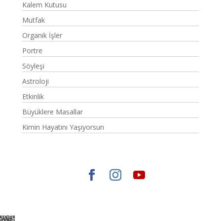
Kalem Kutusu
Mutfak
Organik İşler
Portre
Söyleşi
Astroloji
Etkinlik
Büyüklere Masallar
Kimin Hayatını Yaşıyorsun
Elegant Themes
tarafından tasarlandı. |
WordPress
gururla sunar.