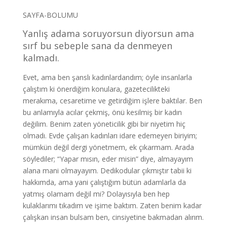
SAYFA-BOLUMU
Yanlış adama soruyorsun diyorsun ama
sırf bu sebeple sana da denmeyen
kalmadı.
Evet, ama ben şanslı kadınlardandım; öyle insanlarla
çalıştım ki önerdiğim konulara, gazetecilikteki
merakıma, cesaretime ve getirdiğim işlere baktılar. Ben
bu anlamıyla acılar çekmiş, önü kesilmiş bir kadın
değilim. Benim zaten yöneticilik gibi bir niyetim hiç
olmadı. Evde çalışan kadınları idare edemeyen biriyim;
mümkün değil dergi yönetmem, ek çıkarmam. Arada
söylediler; “Yapar mısın, eder misin” diye, almayayım
alana mani olmayayım. Dedikodular çıkmıştır tabii ki
hakkımda, ama yani çalıştığım bütün adamlarla da
yatmış olamam değil mi? Dolayısıyla ben hep
kulaklarımı tıkadım ve işime baktım. Zaten benim kadar
çalışkan insan bulsam ben, cinsiyetine bakmadan alırım.