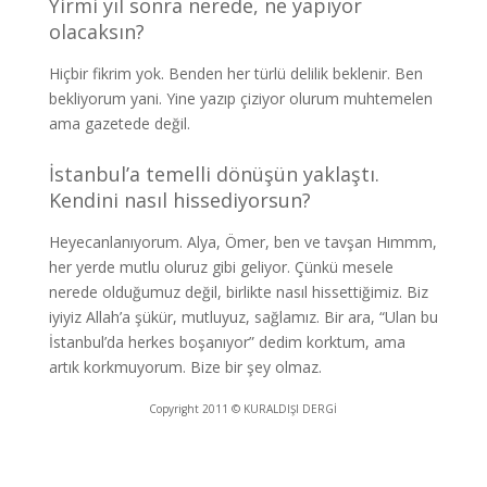
Yirmi yıl sonra nerede, ne yapıyor
olacaksın?
Hiçbir fikrim yok. Benden her türlü delilik beklenir. Ben
bekliyorum yani. Yine yazıp çiziyor olurum muhtemelen
ama gazetede değil.
İstanbul’a temelli dönüşün yaklaştı.
Kendini nasıl hissediyorsun?
Heyecanlanıyorum. Alya, Ömer, ben ve tavşan Hımmm,
her yerde mutlu oluruz gibi geliyor. Çünkü mesele
nerede olduğumuz değil, birlikte nasıl hissettiğimiz. Biz
iyiyiz Allah’a şükür, mutluyuz, sağlamız. Bir ara, “Ulan bu
İstanbul’da herkes boşanıyor” dedim korktum, ama
artık korkmuyorum. Bize bir şey olmaz.
Copyright 2011 © KURALDIŞI DERGİ