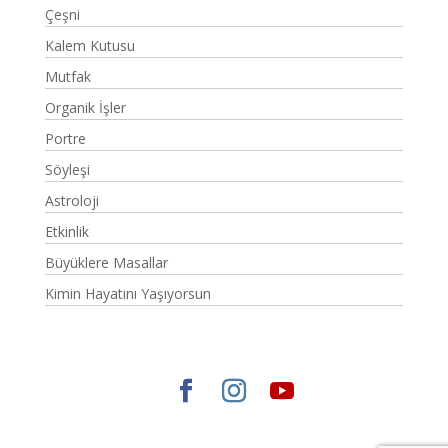
Çeşni
Kalem Kutusu
Mutfak
Organik İşler
Portre
Söyleşi
Astroloji
Etkinlik
Büyüklere Masallar
Kimin Hayatını Yaşıyorsun
Elegant Themes
tarafından tasarlandı. |
WordPress
gururla sunar.