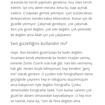
arasında bir tercih yapmam gerekirse, hoş olanı tercih
ederim. İşe onu alırım mesela. Ama bu, kapı açmak
sadece. O kapıdan girmek yetmiyor, içeri süzüleceksin,
ilerleyeceksin, kendini kabul ettireceksin. Bunun için de
güzellik yetmiyor. Çalışmak gerekiyor, çok çalışmak.
Ben çok güzel değilim, çok zeki değilim, çok yetenekli
de değilim ama Allah için çok çalışkanım.
Sen güzelliğini kullandın mı?
Hayır. Ben kendimi güzel bulan bir kadın değilim.
İnsanların kendi zihinlerinde bir beden imajları varmış,
benimki Zerrin Özer’in eski hali gibi. Yani kilo vermemiş
hali gibi. Neden böyle bilmiyorum, hep kendimi “genç
irisi” olarak gördüm. O yüzden eski fotoğraflarım elime
geçtiğinde şaşırırım; hep iri olduğumu düşünmüşüm
ama bakıyorum öyle değilim fotoğrafta. Çünkü
zihnimizdeki fotoğraflar farklı. Tüm bunlar sanırım çok
güzel bir ablam olmasından kaynaklanıyor. O hep ince
ve narindi, bana da, “Sen de fena değilsin ama