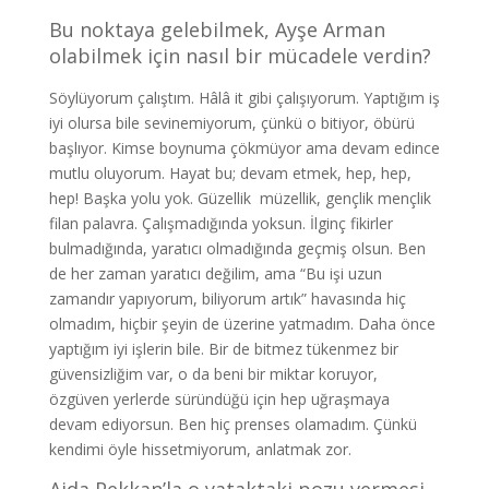
Bu noktaya gelebilmek, Ayşe Arman
olabilmek için nasıl bir mücadele verdin?
Söylüyorum çalıştım. Hâlâ it gibi çalışıyorum. Yaptığım iş
iyi olursa bile sevinemiyorum, çünkü o bitiyor, öbürü
başlıyor. Kimse boynuma çökmüyor ama devam edince
mutlu oluyorum. Hayat bu; devam etmek, hep, hep,
hep! Başka yolu yok. Güzellik müzellik, gençlik mençlik
filan palavra. Çalışmadığında yoksun. İlginç fikirler
bulmadığında, yaratıcı olmadığında geçmiş olsun. Ben
de her zaman yaratıcı değilim, ama “Bu işi uzun
zamandır yapıyorum, biliyorum artık” havasında hiç
olmadım, hiçbir şeyin de üzerine yatmadım. Daha önce
yaptığım iyi işlerin bile. Bir de bitmez tükenmez bir
güvensizliğim var, o da beni bir miktar koruyor,
özgüven yerlerde süründüğü için hep uğraşmaya
devam ediyorsun. Ben hiç prenses olamadım. Çünkü
kendimi öyle hissetmiyorum, anlatmak zor.