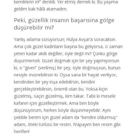
kemiklerin iri!” denildi. Yer etmiş demek ki. Bu yaşıma
geldim bak hâlâ atamadım.
Peki, güzellik insanın başarısına gölge
düşürebilir mi?
Yanlış adama soruyorsun; Hülya Avşar’a soracaksın.
Ama çok güzel kadınların başına bu geliyorsa, o zaman
yeteri kadar akıllı değiller, öyle değil mi? Çünkü gölge
düşürmemeli. Güzel doğmak için bir şey yapmıyorsun
ki, o “given” (verilmiş) bir şey, öyle doğmuşsun, bunun
nesiyle övünebilirsin ki. Oysa sana bir hayat veriliyor,
kendinden bir şey inşa edebilirsin, kendini
gerçekleştirebilirsin, önemli olan bu. Yoksa kıçın
güzelmiş, saçın güzelmiş, kim takar. Tabii ki mesele
kafanın içini güzelleştirmek. Ama ben böyle
düşünüyorum, herkes böyle düşünmeyebilir. Aynı
şekilde benim için güzel adam da “kendini oldurmuş”
adam, öteki türlüsü bir resim. N’apayım ben resim gibi
herifleri!