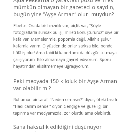
Ajda Pekkan’la o yataktaki pozu vermesi
mümkün olmayan bir gazeteci olsaydın,
bugün yine “Ayşe Arman” olur muydun?
Elbette. Orada bir hınzırlık var, piçlik var, “Şöyle
fotoğraflarla sunsak bu işi, milleti konuştururuz” diye bir
kafa var. Memelerimle, popomla değil, Allah’a şükür
kafamla varım. O yüzden de onlar sarksa bile, bende
hâlâ iş olur! Ama tabii ki kaportamı da düzgün tutmaya
çalışıyorum. Kilo almamaya gayret ediyorum. Sporu
hayatımdan eksiltmemeye uğraşıyorum.
Peki medyada 150 kiloluk bir Ayşe Arman
var olabilir mi?
Ruhumun bir tarafı “Neden olmasın?” diyor, öteki tarafı
“Hadi canım sende!” diyor. Gençliğe ve güzelliği bir
tapınma var medyamızda, zor olurdu ama olabilirdi.
Sana haksızlık edildiğini düşünüyor