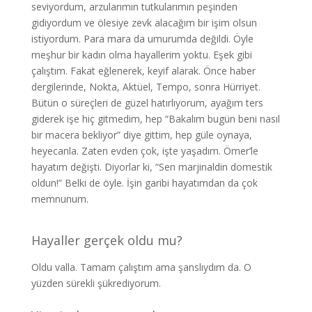
seviyordum, arzularımın tutkularımın peşinden
gidiyordum ve ölesiye zevk alacağım bir işim olsun
istiyordum. Para mara da umurumda değildi. Öyle
meşhur bir kadın olma hayallerim yoktu. Eşek gibi
çalıştım. Fakat eğlenerek, keyif alarak. Önce haber
dergilerinde, Nokta, Aktüel, Tempo, sonra Hürriyet.
Bütün o süreçleri de güzel hatırlıyorum, ayağım ters
giderek işe hiç gitmedim, hep “Bakalım bugün beni nasıl
bir macera bekliyor” diye gittim, hep güle oynaya,
heyecanla. Zaten evden çok, işte yaşadım. Ömer’le
hayatım değişti. Diyorlar ki, “Sen marjinaldin domestik
oldun!” Belki de öyle. İşin garibi hayatımdan da çok
memnunum.
Hayaller gerçek oldu mu?
Oldu valla. Tamam çalıştım ama şanslıydım da. O
yüzden sürekli şükrediyorum.