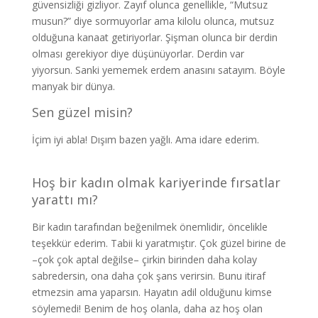
güvensizliği gizliyor. Zayıf olunca genellikle, “Mutsuz
musun?” diye sormuyorlar ama kilolu olunca, mutsuz
olduğuna kanaat getiriyorlar. Şişman olunca bir derdin
olması gerekiyor diye düşünüyorlar. Derdin var
yiyorsun. Sanki yememek erdem anasını satayım. Böyle
manyak bir dünya.
Sen güzel misin?
İçim iyi abla! Dışım bazen yağlı. Ama idare ederim.
Hoş bir kadın olmak kariyerinde fırsatlar
yarattı mı?
Bir kadın tarafından beğenilmek önemlidir, öncelikle
teşekkür ederim. Tabii ki yaratmıştır. Çok güzel birine de
–çok çok aptal değilse– çirkin birinden daha kolay
sabredersin, ona daha çok şans verirsin. Bunu itiraf
etmezsin ama yaparsın. Hayatın adil olduğunu kimse
söylemedi! Benim de hoş olanla, daha az hoş olan