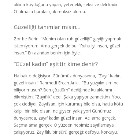
aklına koyduğunu yapan, yetenekli, seksi ve deli kadın.
O olmasa buralar çok renksiz olurdu.
Güzelliği tanımlar mısın…
Zor be Berin. “Mühim olan ruh güzelliği” geyiği yapmak
istemiyorum. Ama gerçek de bu: “Ruhu iyi insan, güzel
insan.” En azından benim için öyle.
“Güzel kadın” eşittir kime denir?
Ha bak o değişiyor. Günümüz dünyasında, “Zayıf kadın,
güzel insan.” Rahmetli Ercan Arıklı, “Bu yüzyılın sırrı ne
biliyor musun? Ben çözdüm” dediğinde kulaklarımı
dikmiştim, “Zayıflık” dedi. Şaka yapıyor zannettim. Yoo,
çok ciddiydi. Zayıfsan, için kurumuş bile olsa, hatta kötü
kalpli biri bile olsan, ne giysen yakışıyor! Günümüz
dünyasında, zayıf kadın güzel insan. Acı ama gerçek.
Saçma ama gerçek. O yüzden hepimiz zayıflamaya
çalışıyoruz. Zayıflık, bir sürü gerçeği; defoyu, korkuyu,