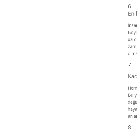
6
En 
İnsa
Böyl
da o
zama
olma
7
Kad
Hem 
Bu y
deği
haya
anla
8