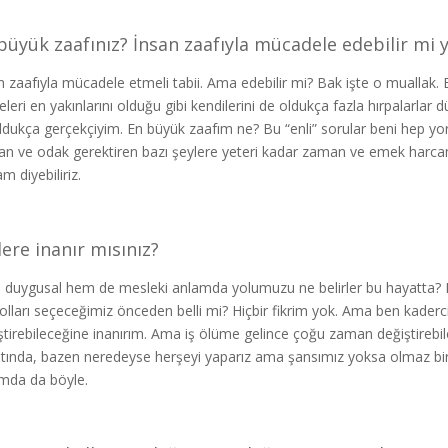
büyük zaafınız? İnsan zaafıyla mücadele edebilir mi 
n zaafıyla mücadele etmeli tabii. Ama edebilir mi? Bak işte o muallak. 
eleri en yakınlarını olduğu gibi kendilerini de oldukça fazla hırpalarlar 
ldukça gerçekçiyim. En büyük zaafım ne? Bu “enli” sorular beni hep 
n ve odak gerektiren bazı şeylere yeteri kadar zaman ve emek harca
m diyebiliriz.
ere inanır mısınız?
duygusal hem de mesleki anlamda yolumuzu ne belirler bu hayatta? Ka
olları seçeceğimiz önceden belli mi? Hiçbir fikrim yok. Ama ben kaderci
ştirebileceğine inanırım. Ama iş ölüme gelince çoğu zaman değiştirebi
tında, bazen neredeyse herşeyi yaparız ama şansımız yoksa olmaz bir
mda da böyle.