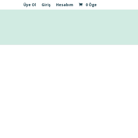
Üye Ol
Giriş
Hesabım
0 Öge