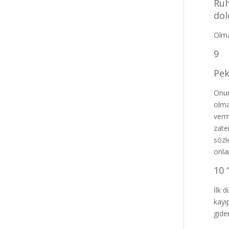
Ruh
dol
Olma
9
Pek
Onun
olma
verm
zate
sözl
onla
10 
İlk 
kayı
gide