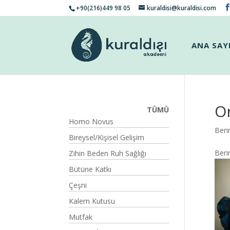
+90(216)449 98 05
kuraldisi@kuraldisi.com
ANA SAY
O
TÜMÜ
Homo Novus
Beri
Bireysel/Kişisel Gelişim
Beri
Zihin Beden Ruh Sağlığı
Bütüne Katkı
Çeşni
Kalem Kutusu
Mutfak