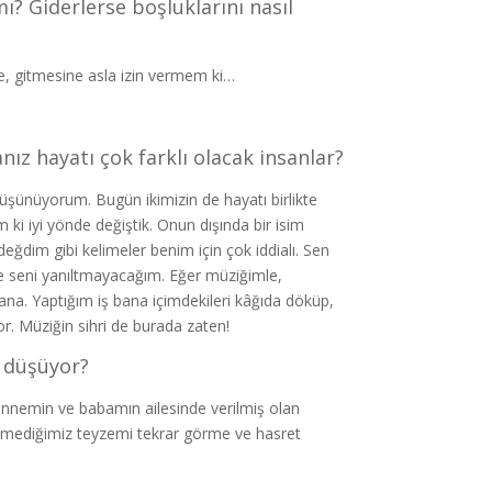
ı? Giderlerse boşluklarını nasıl
se, gitmesine asla izin vermem ki…
nız hayatı çok farklı olacak insanlar?
şünüyorum. Bugün ikimizin de hayatı birlikte
m ki iyi yönde değiştik. Onun dışında bir isim
eğdim gibi kelimeler benim için çok iddialı. Sen
e seni yanıltmayacağım. Eğer müziğimle,
ana. Yaptığım iş bana içimdekileri kâğıda döküp,
or. Müziğin sihri de burada zaten!
e düşüyor?
annemin ve babamın ailesinde verilmiş olan
öremediğimiz teyzemi tekrar görme ve hasret