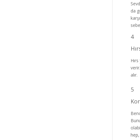
Sevd
da g
karş
sebe
4
Hır
Hırs
veri
alır.
5
Kor
Benc
Bunu
olab
hep,