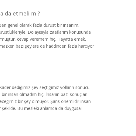
ya da etmeli mi?
Ben genel olarak fazla dürüst bir insanım.
dürüstlükleriyle. Dolayısıyla zaaflarım konusunda
yormuştur, cevap veremem hiç. Hayatta emek,
mazken bazı şeylere de haddinden fazla harcıyor
der dediğimiz şey seçtiğimiz yolların sonucu.
 bir insan olmadım hiç. İnsanın bazı sonuçları
leceğimiz bir şey olmuyor. Şans önemlidir insan
 şekilde. Bu mesleki anlamda da duygusal