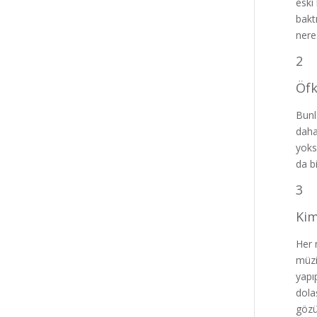
eski
bakt
nere
2
Öfk
Bunl
daha
yoks
da b
3
Kim
Her 
müzi
yapı
dola
gözü