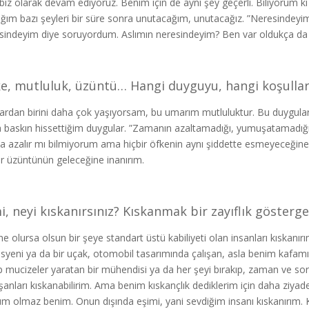
 biz olarak devam ediyoruz. Benim için de aynı şey geçerli. Biliyorum 
ığım bazı şeyleri bir süre sonra unutacağım, unutacağız. ”Neresindeyim
sindeyim diye soruyordum. Aslımın neresindeyim? Ben var oldukça da 
e, mutluluk, üzüntü… Hangi duyguyu, hangi koşulla
ardan birini daha çok yaşıyorsam, bu umarım mutluluktur. Bu duygula
 baskın hissettiğim duygular. ”Zamanın azaltamadığı, yumuşatamadığı 
a azalır mı bilmiyorum ama hiçbir öfkenin aynı şiddette esmeyeceğin
ir üzüntünün geleceğine inanırım.
i, neyi kıskanırsınız? Kıskanmak bir zayıflık gösterge
ne olursa olsun bir şeye standart üstü kabiliyeti olan insanları kıskanır
syeni ya da bir uçak, otomobil tasarımında çalışan, asla benim kafa
p mucizeler yaratan bir mühendisi ya da her şeyi bırakıp, zaman ve so
şanları kıskanabilirim. Ama benim kıskançlık dediklerim için daha ziy
m olmaz benim. Onun dışında eşimi, yani sevdiğim insanı kıskanırım. Kı