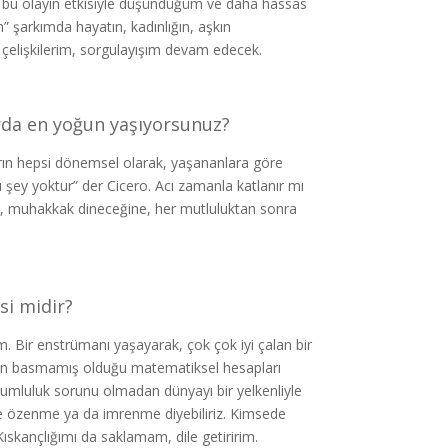
ki bu olayın etkisiyle düşündüğüm ve daha hassas
” şarkımda hayatın, kadınlığın, aşkın
çelişkilerim, sorgulayışım devam edecek.
rda en yoğun yaşıyorsunuz?
rın hepsi dönemsel olarak, yaşananlara göre
şey yoktur” der Cicero. Acı zamanla katlanır mı
e, muhakkak dineceğine, her mutluluktan sonra
si midir?
ım. Bir enstrümanı yaşayarak, çok çok iyi çalan bir
mın basmamış olduğu matematiksel hesapları
rumluluk sorunu olmadan dünyayı bir yelkenliyle
ade özenme ya da imrenme diyebiliriz. Kimsede
skançlığımı da saklamam, dile getiririm.