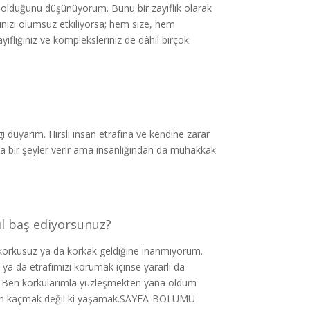
u olduğunu düşünüyorum. Bunu bir zayıflık olarak
ınızı olumsuz etkiliyorsa; hem size, hem
ıflığınız ve kompleksleriniz de dâhil birçok
ı duyarım. Hırslı insan etrafına ve kendine zarar
ına bir şeyler verir ama insanlığından da muhakkak
sıl baş ediyorsunuz?
 korkusuz ya da korkak geldiğine inanmıyorum.
ya da etrafımızı korumak içinse yararlı da
r. Ben korkularımla yüzleşmekten yana oldum
rdan kaçmak değil ki yaşamak.SAYFA-BOLUMU