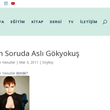
FA
EĞİTİM
KİTAP
DERGİ
TV
İLETİŞİM
n Soruda Aslı Gökyokuş
n Yavuzlar
| Mar 3, 2011 |
Söyleşi
n Yavuzlar
Kimdir?