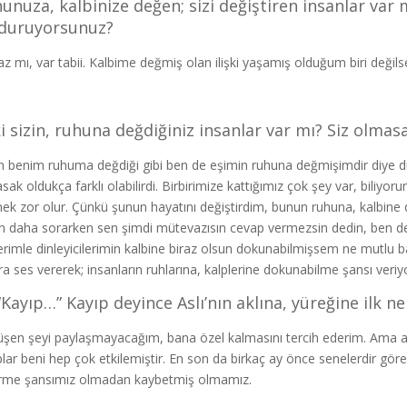
unuza, kalbinize değen; sizi değiştiren insanlar var m
duruyorsunuz?
z mı, var tabii. Kalbime değmiş olan ilişki yaşamış olduğum biri değil
i sizin, ruhuna değdiğiniz insanlar var mı? Siz olmasa
 benim ruhuma değdiği gibi ben de eşimin ruhuna değmişimdir diye dü
sak oldukça farklı olabilirdi. Birbirimize kattığımız çok şey var, biliyoru
ek zor olur. Çünkü şunun hayatını değiştirdim, bunun ruhuna, kalbine d
n daha sorarken sen şimdi mütevazısın cevap vermezsin dedin, ben d
erimle dinleyicilerimin kalbine biraz olsun dokunabilmişsem ne mutlu b
ra ses vererek; insanların ruhlarına, kalplerine dokunabilme şansı veriy
“Kayıp…” Kayıp deyince Aslı’nın aklına, yüreğine ilk n
düşen şeyi paylaşmayacağım, bana özel kalmasını tercih ederim. Ama 
plar beni hep çok etkilemiştir. En son da birkaç ay önce senelerdir g
rme şansımız olmadan kaybetmiş olmamız.