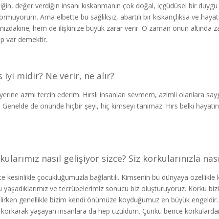
iğin, değer verdiğin insanı kıskanmanın çok doğal, içgüdüsel bir duyg
örmüyorum. Ama elbette bu sağlıksız, abartılı bir kıskançlıksa ve hayat
ınızdakine; hem de ilişkinize büyük zarar verir. O zaman onun altında zay
p var demektir.
s iyi midir? Ne verir, ne alır?
 yerine azmi tercih ederim. Hırslı insanları sevmem, azimli olanlara sayg
r. Genelde de önünde hiçbir şeyi, hiç kimseyi tanımaz. Hırs belki hayat
kularımız nasıl gelişiyor sizce? Siz korkularınızla na
e kesinlikle çocukluğumuzla bağlantılı. Kimsenin bu dünyaya özellikle
 yaşadıklarımız ve tecrübelerimiz sonucu biz oluşturuyoruz. Korku bizi 
ilirken genellikle bizim kendi önümüze koyduğumuz en büyük engeldi
 korkarak yaşayan insanlara da hep üzüldüm. Çünkü bence korkula