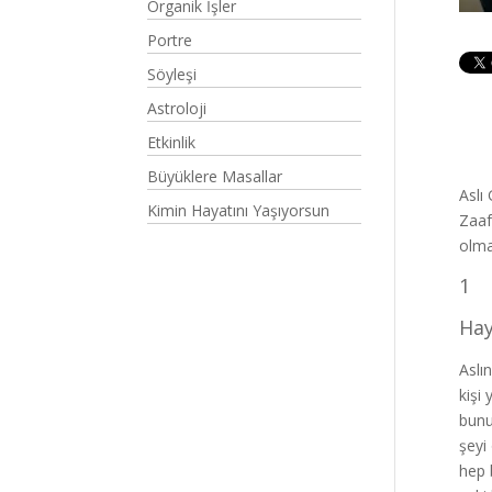
Organik İşler
Portre
Söyleşi
Astroloji
Etkinlik
Büyüklere Masallar
Aslı
Kimin Hayatını Yaşıyorsun
Zaaf
olma
1
Hay
Aslı
kişi
bunu
şeyi
hep 