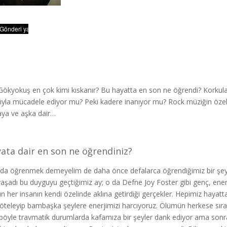
 Gökyokuş en çok kimi kıskanır? Bu hayatta en son ne öğrendi? Korkular
ıyla mücadele ediyor mu? Peki kadere inanıyor mu? Rock müziğin özel 
ya ve aşka dair…
ata dair en son ne öğrendiniz?
nda öğrenmek demeyelim de daha önce defalarca öğrendiğimiz bir şeyi y
 yaşadı bu duyguyu geçtiğimiz ay; o da Defne Joy Foster gibi genç, enerj
n her insanın kendi özelinde aklına getirdiği gerçekler. Hepimiz hayatta
 öteleyip bambaşka şeylere enerjimizi harcıyoruz. Ölümün herkese sıralı
böyle travmatik durumlarda kafamıza bir şeyler dank ediyor ama sonra 