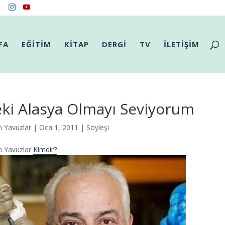
FA
EĞİTİM
KİTAP
DERGİ
TV
İLETİŞİM
ki Alasya Olmayı Seviyorum
n Yavuzlar
| Oca 1, 2011 |
Söyleşi
n Yavuzlar
Kimdir?