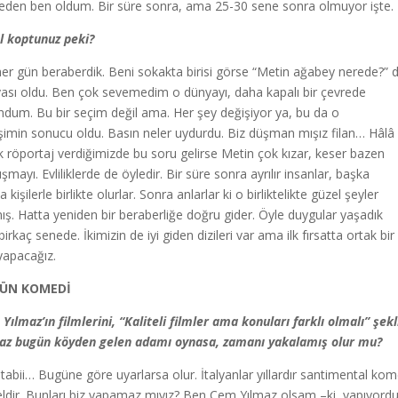
eden ben oldum. Bir süre sonra, ama 25-30 sene sonra olmuyor işte.
l koptunuz peki?
her gün beraberdik. Beni sokakta birisi görse “Metin ağabey nerede?” 
ası oldu. Ben çok sevemedim o dünyayı, daha kapalı bir çevrede
ndum. Bu bir seçim değil ama. Her şey değişiyor ya, bu da o
şimin sonucu oldu. Basın neler uydurdu. Biz düşman mışız filan… Hâlâ
k röportaj verdiğimizde bu soru gelirse Metin çok kızar, keser bazen
şmayı. Evliliklerde de öyledir. Bir süre sonra ayrılır insanlar, başka
 kişilerle birlikte olurlar. Sonra anlarlar ki o birliktelikte güzel şeyler
ış. Hatta yeniden bir beraberliğe doğru gider. Öyle duygular yaşadık
irkaç senede. İkimizin de iyi giden dizileri var ama ilk fırsatta ortak bir
yapacağız.
ÜN KOMEDİ
Yılmaz’ın filmlerini, “Kaliteli filmler ama konuları farklı olmalı” şe
az bugün köyden gelen adamı oynasa, zamanı yakalamış olur mu?
 tabii… Bugüne göre uyarlarsa olur. İtalyanlar yıllardır santimental ko
ldir. Bunları biz yapamaz mıyız? Ben Cem Yılmaz olsam –ki yapıyordu