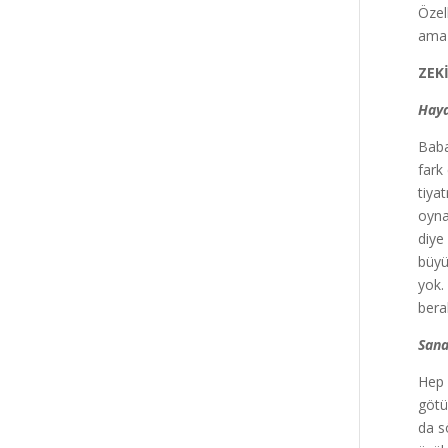
Özel
ama 
ZEK
Haya
Baba
fark
tiya
oyna
diye
büyü
yok.
bera
Sana
Hep 
götü
da s