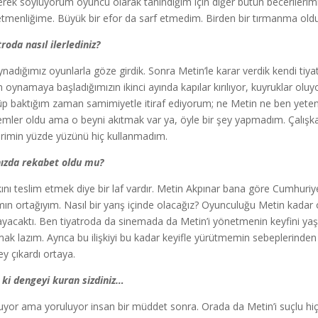
erek söylüyorum oyuncu olarak tanındığım için diğer bütün becerilerimi b
tmenliğime. Büyük bir efor da sarf etmedim. Birden bir tırmanma oldu
troda nasıl ilerlediniz?
oynadığımız oyunlarla göze girdik. Sonra Metin’le karar verdik kendi tiy
 oynamaya başladığımızın ikinci ayında kapılar kırılıyor, kuyruklar oluyo
p baktığım zaman samimiyetle itiraf ediyorum; ne Metin ne ben yetene
mler oldu ama o beyni akıtmak var ya, öyle bir şey yapmadım. Çalışka
rimin yüzde yüzünü hiç kullanmadım.
ızda rekabet oldu mu?
ını teslim etmek diye bir laf vardır. Metin Akpınar bana göre Cumhuriy
ın ortağıyım. Nasıl bir yarış içinde olacağız? Oyunculuğu Metin kadar 
yacaktı. Ben tiyatroda da sinemada da Metin’i yönetmenin keyfini y
ak lazım. Ayrıca bu ilişkiyi bu kadar keyifle yürütmemin sebeplerinden bir
ey çıkardı ortaya.
i ki dengeyi kuran sizdiniz…
yor ama yoruluyor insan bir müddet sonra. Orada da Metin’i suçlu hi