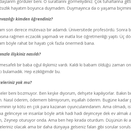
daşlarım gördüler beni. O suratlarını görmeliydiniz. Çok tuhaflarına g
tsızlık hayatım boyunca duymadım. Duymayınca da o yaşama biçimin
vazılığı kimden öğrendiniz?
m son derece mütevazı bir adamdı. Üniversitede profesördü. Sonra bir
sına rağmen eczacılık yapmadı ve inatla lise öğretmenliği yaptı. Üç dör
m böyle rahat bir hayatı çok fazla önermedi bana.
nızla ilişkiniz nasıldı?
mesafeli bir baba oğul ilişkimiz vardı. Kaldı ki babam öldüğü zaman o
atı bulamadık. Hep ezikliğimdir bu.
eleriniz yok mu?
eler beni bozmuyor. Ben keşke diyorum, dehşete kapılıyorlar. Bakın bu
m. Nasıl öderim, ödemem bilmiyorum, inşallah öderim. Bugüne kadar
minin iyi kötü en çok para kazanan oyuncularındanım. Ama olmadı, i
na gelinceye ve insanlar böyle artık hadi hadi deyinceye dek ev almak a
m, Zeynep oturuyor onda. Ama ben hep kirada oturdum. Düşünün iki a
eleriniz olacak ama bir daha dünyaya gelseniz falan gibi sorular sorul