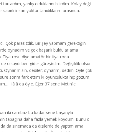
 tartardım, yanlış olduklarını bilirdim. Kolay değil
bırlı insan yoktur tanıdıklarım arasında.
di. Çok parasızdık. Bir şey yapmam gerektiğini
lerde oynadım ve çok başarılı buldular ama
k Tiyatrosu diye amatör bir tiyatroda
de olsaydı ben gider güreşirdim. Değişiklik olsun
. Oynar mısın, dediler; oynarım, dedim. Öyle çok
 süre sonra fark ettim ki oyunculukta hiç gözüm
ım… Hâlâ da öyle. Eğer 37 sene Metin’le
nayan iki cambaz bu kadar sene
başarıyla
n’in tabağına daha fazla yemek koydum. Bunu o
roda da sinemada da dizilerde de yaptım ama