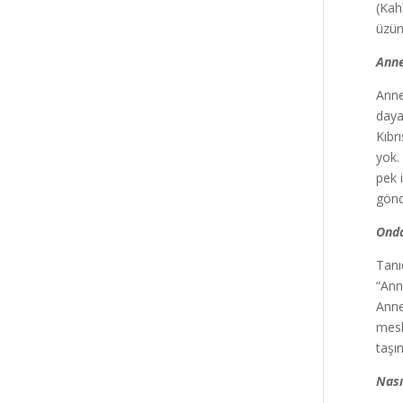
(Kah
üzün
Anne
Anne
daya
Kıbr
yok.
pek 
gön
Onda
Tanı
“Ann
Anne
mesl
taşı
Nası