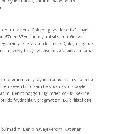
u oyunculuk itti, kararttı. İhanet ettim
.
atromuzu kurduk. Çok mu gayretler ettik? Hayır!
r. 67’den 87’ye kadar yirmi yıl sürdü. Geriye
ğimizin yüzde yüzünü kullandık. Çok çalıştığımız
ndım, zekiydim, gayretliydim ve sabırlıydım ama
et döneminin en iyi oyuncularından biri ve ben bu
önemseyen biri olsam belki de ilişkimiz böyle
aşadım. Benim hoşgörülüğümden çok bu şekilde
i de faydacılıktır, pragmatizm! Bu birliktelik iyi
ç bulmadım. Ben o havayı verdim. Katlanan,