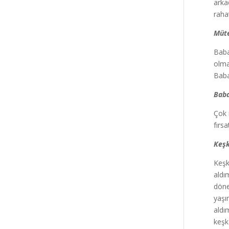
arka
raha
Müte
Baba
olma
Baba
Baba
Çok 
fırs
Keşk
Keşk
aldı
döne
yaşı
aldı
keşk