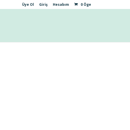
Üye Ol
Giriş
Hesabım
0 Öge