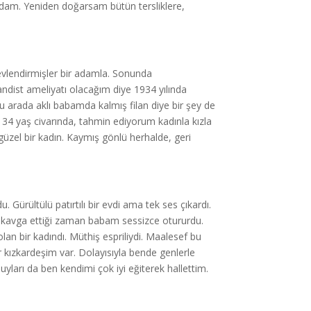
adam. Yeniden doğarsam bütün tersliklere,
vlendirmişler bir adamla. Sonunda
ndist ameliyatı olacağım diye 1934 yılında
Bu arada aklı babamda kalmış filan diye bir şey de
4 yaş civarında, tahmin ediyorum kadınla kızla
üzel bir kadın. Kaymış gönlü herhalde, geri
Gürültülü patırtılı bir evdi ama tek ses çıkardı.
avga ettiği zaman babam sessizce otururdu.
lan bir kadındı. Müthiş espriliydi. Maalesef bu
kızkardeşim var. Dolayısıyla bende genlerle
ları da ben kendimi çok iyi eğiterek hallettim.