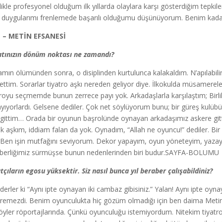
likle profesyonel olduğum ilk yıllarda olaylara karşı gösterdiğim tepkileri
duygularımı frenlemede başarılı olduğumu düşünüyorum. Benim kadar sa
İ – METİN EFSANESİ
tınızın dönüm noktası ne zamandı?
mın ölümünden sonra, o disiplinden kurtulunca kalakaldım. N’apılabilir
 ettim. Sorarlar tiyatro aşkı nereden geliyor diye. İlkokulda müsamere
troyu seçmemde bunun zerrece payı yok. Arkadaşlarla karşılaştım; Birli
yıyorlardı. Gelsene dediler. Çok net söylüyorum bunu; bir güreş kulübü 
 gittim… Orada bir oyunun başrolünde oynayan arkadaşımız askere gitti
k aşkım, iddiam falan da yok. Oynadım, “Allah ne oyuncu!” dediler. Bir
 Ben işin mutfağını seviyorum. Dekor yapayım, oyun yöneteyim, yazay
berliğimiz sürmüşse bunun nedenlerinden biri budur.SAYFA-BOLUMU
tçıların egosu yüksektir. Siz nasıl bunca yıl beraber çalışabildiniz?
derler ki “Aynı ipte oynayan iki cambaz gibisiniz.” Yalan! Aynı ipte oy
remezdi. Benim oyunculukta hiç gözüm olmadığı için ben daima Meti
öyler röportajlarında. Çünkü oyunculuğu istemiyordum. Nitekim tiyat