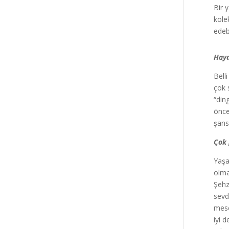
Bir 
kole
edeb
Haya
Bell
çok 
“din
önce
şans
Çok 
Yaşa
olma
Şehz
sevd
mese
iyi 