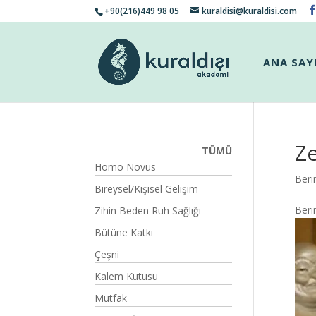
+90(216)449 98 05
kuraldisi@kuraldisi.com
ANA SAY
Ze
TÜMÜ
Homo Novus
Beri
Bireysel/Kişisel Gelişim
Beri
Zihin Beden Ruh Sağlığı
Bütüne Katkı
Çeşni
Kalem Kutusu
Mutfak