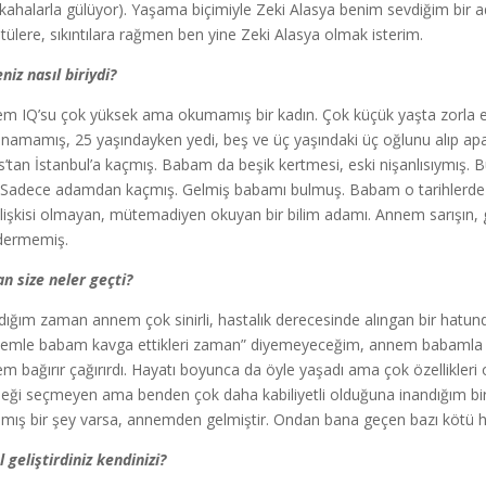
kahalarla gülüyor). Yaşama biçimiyle Zeki Alasya benim sevdiğim bir 
tülere, sıkıntılara rağmen ben yine Zeki Alasya olmak isterim.
niz nasıl biriydi?
m IQ’su çok yüksek ama okumamış bir kadın. Çok küçük yaşta zorla e
namamış, 25 yaşındayken yedi, beş ve üç yaşındaki üç oğlunu alıp apa
ıs’tan İstanbul’a kaçmış. Babam da beşik kertmesi, eski nişanlısıymış. 
 Sadece adamdan kaçmış. Gelmiş babamı bulmuş. Babam o tarihlerde 3
ilişkisi olmayan, mütemadiyen okuyan bir bilim adamı. Annem sarışın, g
dermemiş.
n size neler geçti?
dığım zaman annem çok sinirli, hastalık derecesinde alıngan bir hatundu. 
emle babam kavga ettikleri zaman” diyemeyeceğim, annem babamla k
m bağırır çağırırdı. Hayatı boyunca da öyle yaşadı ama çok özellikleri o
eği seçmeyen ama benden çok daha kabiliyetli olduğuna inandığım bir 
nmış bir şey varsa, annemden gelmiştir. Ondan bana geçen bazı kötü huy
l geliştirdiniz kendinizi?