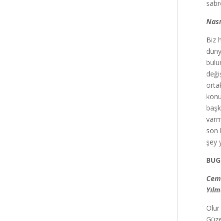
sabr
Nası
Biz 
düny
bulu
deği
orta
konu
başka
varm
son b
şey 
BUG
Cem 
Yılm
Olur
Güze