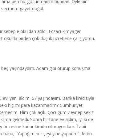
itti ama ben hiç gocunmadım bundan. Öyle bir
i seçmem gayet doğal.
 sebeple okuldan atıldı. Eczacı-kimyager
t okulda birden çok düşük ücretlerle çalışıyordu.
n beş yaşındaydım. Adam gibi oturup
konuşma
 evi yeni aldım. 67 yaşındayım. Banka kredisiyle
 peki hiç mi para kazanmadım? Cumhuriyet
stemedim. Elim çok açık. Çocuğum Zeynep sekiz
klıma gelmedi. Sonra bir tane ev aldım, iyi ki de
y öncesine kadar kirada oturuyordum. Tabii
sa bana, “Yaptığım her şeyi yine yaparım” derim.