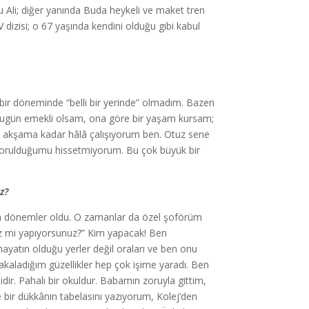
unu Ali; diğer yanında Buda heykeli ve maket tren
 dizisi; o 67 yaşında kendini olduğu gibi kabul
çbir döneminde “belli bir yerinde” olmadım. Bazen
ugün emekli olsam, ona göre bir yaşam kursam;
tan akşama kadar hâlâ çalışıyorum ben. Otuz sene
 yorulduğumu hissetmiyorum. Bu çok büyük bir
z?
m dönemler oldu. O zamanlar da özel şoförüm
niz mi yapıyorsunuz?” Kim yapacak! Ben
yatın olduğu yerler değil oraları ve ben onu
kaladığım güzellikler hep çok işime yaradı. Ben
r. Pahalı bir okuldur. Babamın zoruyla gittim,
 bir dükkânın tabelasını yazıyorum, Kolej’den