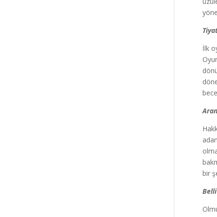
üzül
yöne
Tiya
İlk 
Oyun
dönü
döne
bece
Aran
Hakk
adam
olma
bakm
bir ş
Bell
Olmu