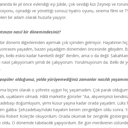
yanında iki yıl önce evlendiği eşi Jülide, çok sevdiği kızı Zeynep ve tor
ksiyonu, oynadığı ve yönettiği sonsuz tiyatro oyunu, sinema filmi ve TV
ilen bir adam olarak huzurla yaşıyor.
tınızın nasıl bir dönemindesiniz?
i bir dönemi diğerlerinden ayırmak çok içimden gelmiyor. Hayatımın hi
sonrasını yaşadım, bazen yaşadığım dönemden öncesinde gibiydim. B
gin, belki eskisi kadar hareketli değil” derdim, ama o da değil. Sabah
 nasıl çalışıyorsam şimdi de çalışıyorum. Yorulmuyorum da. Belki de
.
popüler olduğunuz, yolda yürüyemediğiniz zamanlar nasıldı yaşamını
ma biçimi olarak o şöhrete uygun hiç yaşamadım. Çok paralı olduğu
dı, uşaklarım olmadı. Hâlâ markette görürler “Aa, alışverişinizi kendi
adebaşı doğumluyum, yirmi küsur yaşına kadar orada yaşadım. Lüks ha
im galiba. Şehzadebaşı’ndaki hayatım benim zenginliğim oldu sonra. Ya
la Robert Kolej’de okuyordum. Orada okumak bir zenginlik göstergesidi
de oldu. O dönemde tabelacılık yapıyordum. Bir gün merdivenin üstünde