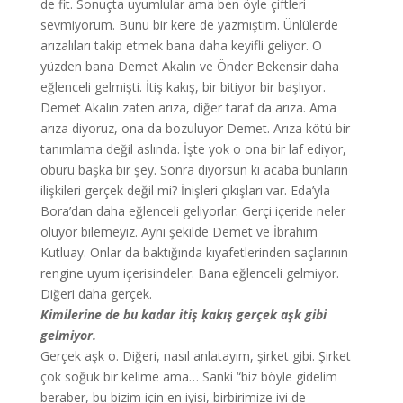
de fit. Sonuçta uyumlular ama ben öyle çiftleri
sevmiyorum. Bunu bir kere de yazmıştım. Ünlülerde
arızalıları takip etmek bana daha keyifli geliyor. O
yüzden bana Demet Akalın ve Önder Bekensir daha
eğlenceli gelmişti. İtiş kakış, bir bitiyor bir başlıyor.
Demet Akalın zaten arıza, diğer taraf da arıza. Ama
arıza diyoruz, ona da bozuluyor Demet. Arıza kötü bir
tanımlama değil aslında. İşte yok o ona bir laf ediyor,
öbürü başka bir şey. Sonra diyorsun ki acaba bunların
ilişkileri gerçek değil mi? İnişleri çıkışları var. Eda’yla
Bora’dan daha eğlenceli geliyorlar. Gerçi içeride neler
oluyor bilemeyiz. Aynı şekilde Demet ve İbrahim
Kutluay. Onlar da baktığında kıyafetlerinden saçlarının
rengine uyum içerisindeler. Bana eğlenceli gelmiyor.
Diğeri daha gerçek.
Kimilerine de bu kadar itiş kakış gerçek aşk gibi
gelmiyor.
Gerçek aşk o. Diğeri, nasıl anlatayım, şirket gibi. Şirket
çok soğuk bir kelime ama… Sanki “biz böyle gidelim
beraber, bu bizim için en iyisi, birbirimize iyi de