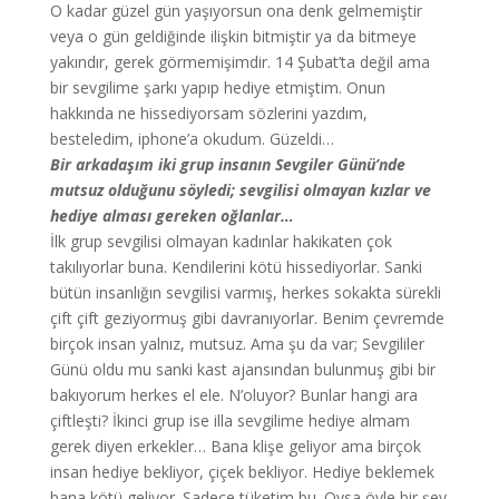
O kadar güzel gün yaşıyorsun ona denk gelmemiştir
veya o gün geldiğinde ilişkin bitmiştir ya da bitmeye
yakındır, gerek görmemişimdir. 14 Şubat’ta değil ama
bir sevgilime şarkı yapıp hediye etmiştim. Onun
hakkında ne hissediyorsam sözlerini yazdım,
besteledim, iphone’a okudum. Güzeldi…
Bir arkadaşım iki grup insanın Sevgiler Günü’nde
mutsuz olduğunu söyledi; sevgilisi olmayan kızlar ve
hediye alması gereken oğlanlar…
İlk grup sevgilisi olmayan kadınlar hakikaten çok
takılıyorlar buna. Kendilerini kötü hissediyorlar. Sanki
bütün insanlığın sevgilisi varmış, herkes sokakta sürekli
çift çift geziyormuş gibi davranıyorlar. Benim çevremde
birçok insan yalnız, mutsuz. Ama şu da var; Sevgililer
Günü oldu mu sanki kast ajansından bulunmuş gibi bir
bakıyorum herkes el ele. N’oluyor? Bunlar hangi ara
çiftleşti? İkinci grup ise illa sevgilime hediye almam
gerek diyen erkekler… Bana klişe geliyor ama birçok
insan hediye bekliyor, çiçek bekliyor. Hediye beklemek
bana kötü geliyor. Sadece tüketim bu. Oysa öyle bir şey