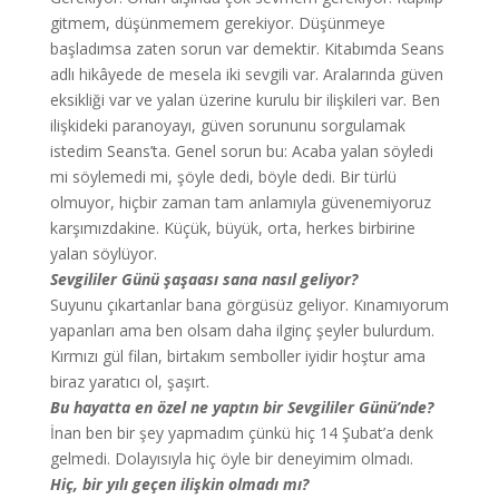
gitmem, düşünmemem gerekiyor. Düşünmeye
başladımsa zaten sorun var demektir. Kitabımda Seans
adlı hikâyede de mesela iki sevgili var. Aralarında güven
eksikliği var ve yalan üzerine kurulu bir ilişkileri var. Ben
ilişkideki paranoyayı, güven sorununu sorgulamak
istedim Seans’ta. Genel sorun bu: Acaba yalan söyledi
mi söylemedi mi, şöyle dedi, böyle dedi. Bir türlü
olmuyor, hiçbir zaman tam anlamıyla güvenemiyoruz
karşımızdakine. Küçük, büyük, orta, herkes birbirine
yalan söylüyor.
Sevgililer Günü şaşaası sana nasıl geliyor?
Suyunu çıkartanlar bana görgüsüz geliyor. Kınamıyorum
yapanları ama ben olsam daha ilginç şeyler bulurdum.
Kırmızı gül filan, birtakım semboller iyidir hoştur ama
biraz yaratıcı ol, şaşırt.
Bu hayatta en özel ne yaptın bir Sevgililer Günü’nde?
İnan ben bir şey yapmadım çünkü hiç 14 Şubat’a denk
gelmedi. Dolayısıyla hiç öyle bir deneyimim olmadı.
Hiç, bir yılı geçen ilişkin olmadı mı?