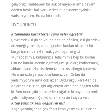
geliyoruz, muhteşem bir aşk olmayabilir ama devam
edelim böyle” hali var. Herkes buna inanmayabilir,
yadsımıyorum. Bu da bir tercih.
UYDURUKÇU
Kitabındaki karakterler sana neler öğretti?
Çevremdeki ilişkileri –buna ben de dâhilim, o ilişkilerdeki
düzeneği yazmak, onun içindeki kodları tık tık tık bir
kurgu içersinde aktarmak çok hoşuma gitti.
Muhabbetimiz, birbirimizle iletişimimiz hep bu kodlar
üstüne kurulu. Benim öğrendiğim şu oldu; kodlarımızla,
aldatmalarımızla, ilişkilerimizle bir kısırdöngü içindeyiz.
Ha aramızda yaratıcı olanlarımız var. Onları da
yadsımıyorum ama çok azlar. Uydurukçu karakteri de
onlardan biri. Ben gibi algılanıyor ama ben değilim tabii
ki. Ben onun gibi karakterler çoğalsın ki hayatlara renk
gelsin istiyorum. Çünkü ona herkesin ihtiyacı var.
Kitap yazmak seni değiştirdi mi?
Köşe yazarlığından çok farklı kitap yazmak. Bunlar da