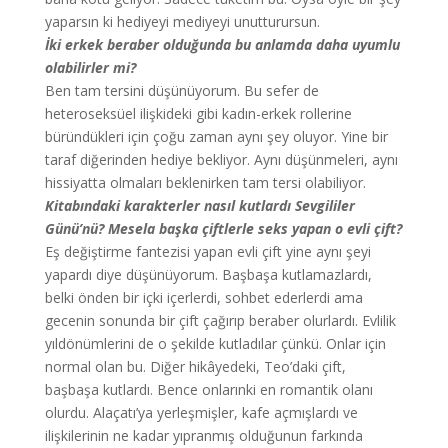
yaparsın ki hediyeyi mediyeyi unutturursun.
İki erkek beraber olduğunda bu anlamda daha uyumlu
olabilirler mi?
Ben tam tersini düşünüyorum. Bu sefer de
heteroseksüel ilişkideki gibi kadın-erkek rollerine
büründükleri için çoğu zaman aynı şey oluyor. Yine bir
taraf diğerinden hediye bekliyor. Aynı düşünmeleri, aynı
hissiyatta olmaları beklenirken tam tersi olabiliyor.
Kitabındaki karakterler nasıl kutlardı Sevgililer
Günü’nü? Mesela başka çiftlerle seks yapan o evli çift?
Eş değiştirme fantezisi yapan evli çift yine aynı şeyi
yapardı diye düşünüyorum. Başbaşa kutlamazlardı,
belki önden bir içki içerlerdi, sohbet ederlerdi ama
gecenin sonunda bir çift çağırıp beraber olurlardı. Evlilik
yıldönümlerini de o şekilde kutladılar çünkü. Onlar için
normal olan bu. Diğer hikâyedeki, Teo’daki çift,
başbaşa kutlardı. Bence onlarınki en romantik olanı
olurdu. Alaçatı’ya yerleşmişler, kafe açmışlardı ve
ilişkilerinin ne kadar yıpranmış olduğunun farkında