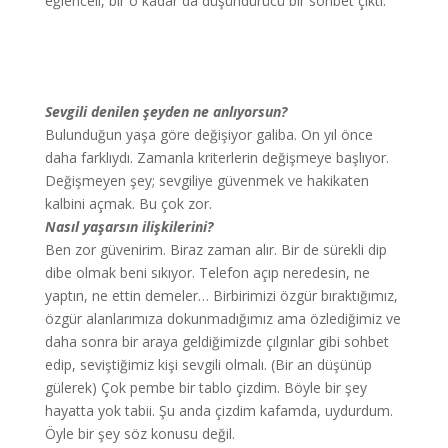
eğlenceli, bir o kadar da düşündürücü bir sohbet çıktı.
Sevgili denilen şeyden ne anlıyorsun?
Bulunduğun yaşa göre değişiyor galiba. On yıl önce
daha farklıydı. Zamanla kriterlerin değişmeye başlıyor.
Değişmeyen şey; sevgiliye güvenmek ve hakikaten
kalbini açmak. Bu çok zor.
Nasıl yaşarsın ilişkilerini?
Ben zor güvenirim. Biraz zaman alır. Bir de sürekli dip
dibe olmak beni sıkıyor. Telefon açıp neredesin, ne
yaptın, ne ettin demeler… Birbirimizi özgür bıraktığımız,
özgür alanlarımıza dokunmadığımız ama özlediğimiz ve
daha sonra bir araya geldiğimizde çılgınlar gibi sohbet
edip, seviştiğimiz kişi sevgili olmalı. (Bir an düşünüp
gülerek) Çok pembe bir tablo çizdim. Böyle bir şey
hayatta yok tabii. Şu anda çizdim kafamda, uydurdum.
Öyle bir şey söz konusu değil.