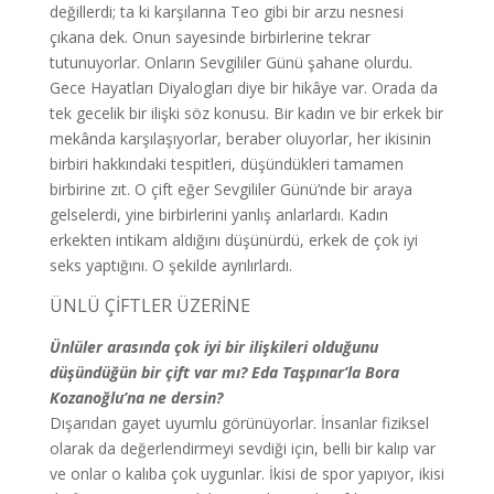
değillerdi; ta ki karşılarına Teo gibi bir arzu nesnesi
çıkana dek. Onun sayesinde birbirlerine tekrar
tutunuyorlar. Onların Sevgililer Günü şahane olurdu.
Gece Hayatları Diyalogları diye bir hikâye var. Orada da
tek gecelik bir ilişki söz konusu. Bir kadın ve bir erkek bir
mekânda karşılaşıyorlar, beraber oluyorlar, her ikisinin
birbiri hakkındaki tespitleri, düşündükleri tamamen
birbirine zıt. O çift eğer Sevgililer Günü’nde bir araya
gelselerdi, yine birbirlerini yanlış anlarlardı. Kadın
erkekten intikam aldığını düşünürdü, erkek de çok iyi
seks yaptığını. O şekilde ayrılırlardı.
ÜNLÜ ÇİFTLER ÜZERİNE
Ünlüler arasında çok iyi bir ilişkileri olduğunu
düşündüğün bir çift var mı? Eda Taşpınar’la Bora
Kozanoğlu’na ne dersin?
Dışarıdan gayet uyumlu görünüyorlar. İnsanlar fiziksel
olarak da değerlendirmeyi sevdiği için, belli bir kalıp var
ve onlar o kalıba çok uygunlar. İkisi de spor yapıyor, ikisi