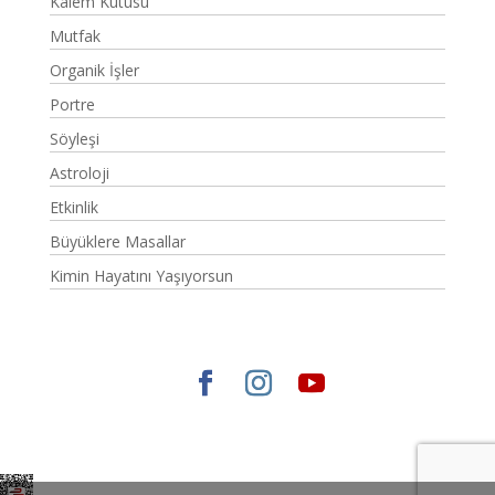
Kalem Kutusu
Mutfak
Organik İşler
Portre
Söyleşi
Astroloji
Etkinlik
Büyüklere Masallar
Kimin Hayatını Yaşıyorsun
Elegant Themes
tarafından tasarlandı. |
WordPress
gururla sunar.