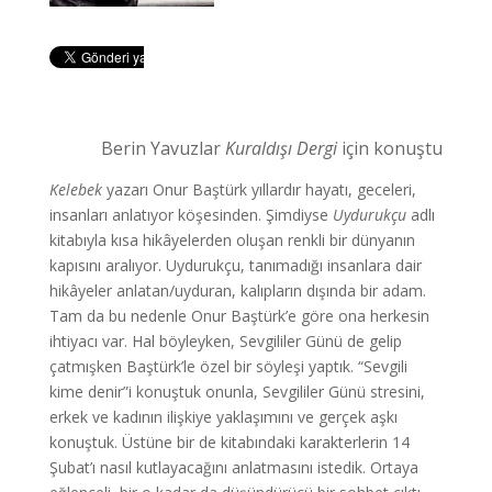
Berin Yavuzlar
Kuraldışı Dergi
için konuştu
Kelebek
yazarı Onur Baştürk yıllardır hayatı, geceleri,
insanları anlatıyor köşesinden. Şimdiyse
Uydurukçu
adlı
kitabıyla kısa hikâyelerden oluşan renkli bir dünyanın
kapısını aralıyor. Uydurukçu, tanımadığı insanlara dair
hikâyeler anlatan/uyduran, kalıpların dışında bir adam.
Tam da bu nedenle Onur Baştürk’e göre ona herkesin
ihtiyacı var. Hal böyleyken, Sevgililer Günü de gelip
çatmışken Baştürk’le özel bir söyleşi yaptık. “Sevgili
kime denir”i konuştuk
onunla, Sevgililer Günü stresini,
erkek ve kadının ilişkiye yaklaşımını ve gerçek aşkı
konuştuk. Üstüne bir de kitabındaki karakterlerin 14
Şubat’ı nasıl kutlayacağını anlatmasını istedik. Ortaya