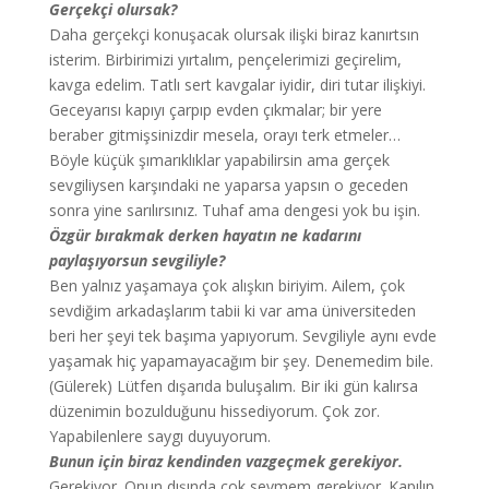
Gerçekçi olursak?
Daha gerçekçi konuşacak olursak ilişki biraz kanırtsın
isterim. Birbirimizi yırtalım, pençelerimizi geçirelim,
kavga edelim. Tatlı sert kavgalar iyidir, diri tutar ilişkiyi.
Geceyarısı kapıyı çarpıp evden çıkmalar; bir yere
beraber gitmişsinizdir mesela, orayı terk etmeler…
Böyle küçük şımarıklıklar yapabilirsin ama gerçek
sevgiliysen karşındaki ne yaparsa yapsın o geceden
sonra yine sarılırsınız. Tuhaf ama dengesi yok bu işin.
Özgür bırakmak derken hayatın ne kadarını
paylaşıyorsun sevgiliyle?
Ben yalnız yaşamaya çok alışkın biriyim. Ailem, çok
sevdiğim arkadaşlarım tabii ki var ama üniversiteden
beri her şeyi tek başıma yapıyorum. Sevgiliyle aynı evde
yaşamak hiç yapamayacağım bir şey. Denemedim bile.
(Gülerek) Lütfen dışarıda buluşalım. Bir iki gün kalırsa
düzenimin bozulduğunu hissediyorum. Çok zor.
Yapabilenlere saygı duyuyorum.
Bunun için biraz kendinden vazgeçmek gerekiyor.
Gerekiyor. Onun dışında çok sevmem gerekiyor. Kapılıp