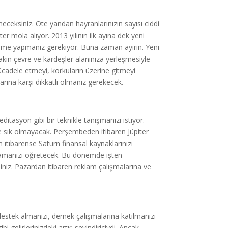
eceksiniz. Öte yandan hayranlarınızın sayısı ciddi
iter mola alıyor. 2013 yılının ilk ayına dek yeni
celeme yapmanız gerekiyor. Buna zaman ayırın. Yeni
ın çevre ve kardeşler alanınıza yerleşmesiyle
ücadele etmeyi, korkuların üzerine gitmeyi
arına karşı dikkatli olmanız gerekecek.
tasyon gibi bir teknikle tanışmanızı istiyor.
ı ve sık olmayacak. Perşembeden itibaren Jüpiter
itibarense Satürn finansal kaynaklarınızı
şamanızı öğretecek. Bu dönemde işten
niz. Pazardan itibaren reklam çalışmalarına ve
estek almanızı, dernek çalışmalarına katılmanızı
bi gelirlerinizdeki artış sevindiriciydi. Ancak