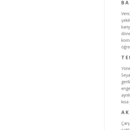
B A 
Venü
şekil
kari
döne
komş
öğre
T E 
Yöne
Seya
geri
enge
ayrı
kısa 
A K 
Çarş
sağla