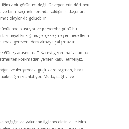
iğimiz bir görünüm değil. Gezegenlerin dört ayrı
nu ve birini seçmek zorunda kaldığınızı düşünün.
z olaylar da gelişebilir.
büyük haç oluşuyor ve perşembe günü bu
ri bizi hayal kırıklığına; gerçekleşmeyen hedeflerin
pılması gereken, ders almaya çalışmaktır.
on ve Güneş arasındaki T Kareyi geçen haftadan bu
betmekten korkmadan yenileri kabul etmeliyiz.
ağını ve iletişimdeki güçlüklere rağmen, biraz
pabileceğimizi anlatıyor. Mutlu, sağlıklı ve
 sağlığınızla yakından ilgileneceksiniz. İletişim,
yer alıyorsa şansınıza güvenmemeniz gerekiyor.