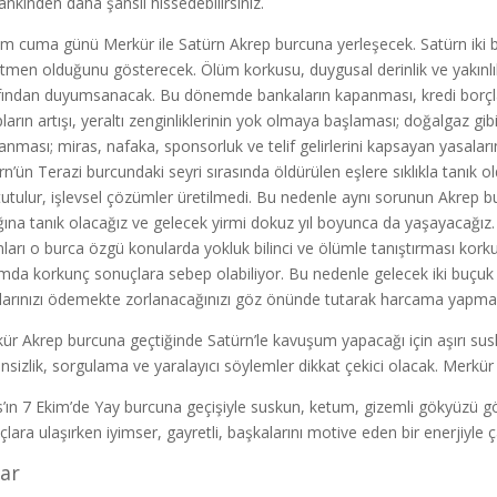
nkinden daha şanslı hissedebilirsiniz.
im cuma günü Merkür ile Satürn Akrep burcuna yerleşecek. Satürn iki b
tmen olduğunu gösterecek. Ölüm korkusu, duygusal derinlik ve yakınlık
fından duyumsanacak. Bu dönemde bankaların kapanması, kredi borçları
pların artışı, yeraltı zenginliklerinin yok olmaya başlaması; doğalgaz g
tlanması; miras, nafaka, sponsorluk ve telif gelirlerini kapsayan yasalar
rn’ün Terazi burcundaki seyri sırasında öldürülen eşlere sıklıkla tanık ol
 tutulur, işlevsel çözümler üretilmedi. Bu nedenle aynı sorunun Akrep 
ığına tanık olacağız ve gelecek yirmi dokuz yıl boyunca da yaşayacağız. 
nları o burca özgü konularda yokluk bilinci ve ölümle tanıştırması ko
mda korkunç sonuçlara sebep olabiliyor. Bu nedenle gelecek iki buçuk yı
larınızı ödemekte zorlanacağınızı göz önünde tutarak harcama yapmalı
ür Akrep burcuna geçtiğinde Satürn’le kavuşum yapacağı için aşırı susk
nsizlik, sorgulama ve yaralayıcı söylemler dikkat çekici olacak. Merkü
’ın 7 Ekim’de Yay burcuna geçişiyle suskun, ketum, gizemli gökyüzü g
lara ulaşırken iyimser, gayretli, başkalarını motive eden bir enerjiyle ça
lar