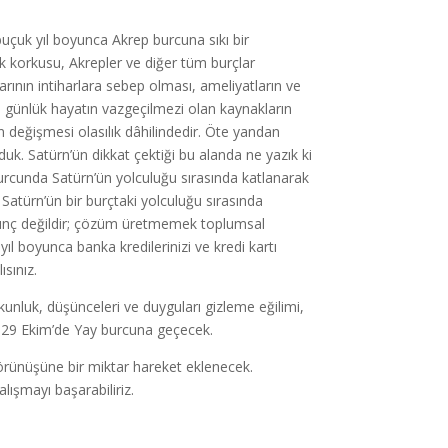
uçuk yıl boyunca Akrep burcuna sıkı bir
 korkusu, Akrepler ve diğer tüm burçlar
nın intiharlara sebep olması, ameliyatların ve
ibi günlük hayatın vazgeçilmezi olan kaynakların
ın değişmesi olasılık dâhilindedir. Öte yandan
duk. Satürn’ün dikkat çektiği bu alanda ne yazık ki
burcunda Satürn’ün yolculuğu sırasında katlanarak
Satürn’ün bir burçtaki yolculuğu sırasında
rkunç değildir; çözüm üretmemek toplumsal
l boyunca banka kredilerinizi ve kredi kartı
sınız.
unluk, düşünceleri ve duyguları gizleme eğilimi,
r 29 Ekim’de Yay burcuna geçecek.
örünüşüne bir miktar hareket eklenecek.
lışmayı başarabiliriz.