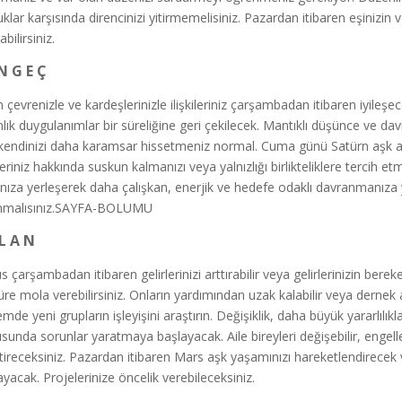
klar karşısında direncinizi yitirmemelisiniz. Pazardan itibaren eşinizin v
abilirsiniz.
N G E Ç
n çevrenizle ve kardeşlerinizle ilişkileriniz çarşambadan itibaren iyileşe
nlık duygulanımlar bir süreliğine geri çekilecek. Mantıklı düşünce ve davr
kendinizi daha karamsar hissetmeniz normal. Cuma günü Satürn aşk alan
ileriniz hakkında suskun kalmanızı veya yalnızlığı birlikteliklere tercih e
ınıza yerleşerek daha çalışkan, enerjik ve hedefe odaklı davranmanıza 
nmalısınız.SAYFA-BOLUMU
 L A N
 çarşambadan itibaren gelirlerinizi arttırabilir veya gelirlerinizin berek
süre mola verebilirsiniz. Onların yardımından uzak kalabilir veya dernek 
mde yeni grupların işleyişini araştırın. Değişiklik, daha büyük yararlılık
sunda sorunlar yaratmaya başlayacak. Aile bireyleri değişebilir, engell
ştireceksiniz. Pazardan itibaren Mars aşk yaşamınızı hareketlendirecek v
ayacak. Projelerinize öncelik verebileceksiniz.