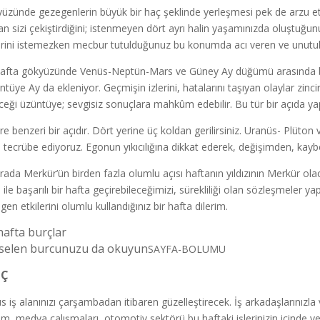
üzünde gezegenlerin büyük bir haç şeklinde yerleşmesi pek de arzu ett
an sizi çekiştirdiğini; istenmeyen dört ayrı halin yaşamınızda oluştuğu
irini istemezken mecbur tutulduğunuz bu konumda acı veren ve unutulma
afta gökyüzünde Venüs-Neptün-Mars ve Güney Ay düğümü arasında 
ntüye Ay da ekleniyor. Geçmişin izlerini, hatalarını taşıyan olaylar zinci
ceği üzüntüye; sevgisiz sonuçlara mahkûm edebilir. Bu tür bir açıda ya
re benzeri bir açıdır. Dört yerine üç koldan gerilirsiniz. Uranüs- Plüt
 tecrübe ediyoruz. Egonun yıkıcılığına dikkat ederek, değişimden, kay
rada Merkür’ün birden fazla olumlu açısı haftanın yıldızının Merkür olac
ile başarılı bir hafta geçirebileceğimizi, sürekliliği olan sözleşmeler ya
gen etkilerini olumlu kullandığınız bir hafta dilerim.
hafta burçlar
selen burcunuzu da okuyun
SAYFA-BOLUMU
 Ç
s iş alanınızı çarşambadan itibaren güzelleştirecek. İş arkadaşlarınızla ve
am, medya çalışmaları, otomotiv sektörü bu haftaki işlerinizin içinde 