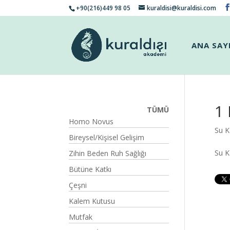
+90(216)449 98 05
kuraldisi@kuraldisi.com
ANA SAY
1 
TÜMÜ
Homo Novus
Su K
Bireysel/Kişisel Gelişim
Su 
Zihin Beden Ruh Sağlığı
Bütüne Katkı
Çeşni
Kalem Kutusu
Mutfak