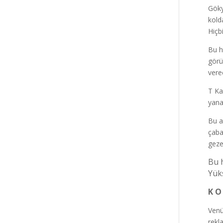
Göky
kold
Hiçb
Bu h
görü
vere
T Ka
yana
Bu a
çaba 
geze
Bu 
Yük
K O
Venü
rekl