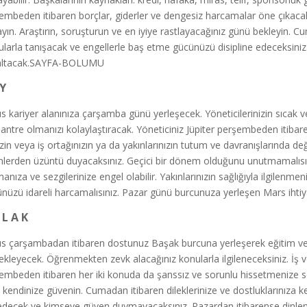
embeden itibaren borçlar, giderler ve dengesiz harcamalar öne çıkaca
yın. Araştırın, soruşturun ve en iyiye rastlayacağınız günü bekleyin. 
ularla tanışacak ve engellerle baş etme gücünüzü disipline edeceksiniz
altacak.SAYFA-BOLUMU
 Y
s kariyer alanınıza çarşamba günü yerleşecek. Yöneticilerinizin sıcak v
antre olmanızı kolaylaştıracak. Yöneticiniz Jüpiter perşembeden itibaren 
izin veya iş ortağınızın ya da yakınlarınızın tutum ve davranışlarında değ
nlerden üzüntü duyacaksınız. Geçici bir dönem olduğunu unutmamalısın
anıza ve sezgilerinize engel olabilir. Yakınlarınızın sağlığıyla ilgilenme
nüzü idareli harcamalısınız. Pazar günü burcunuza yerleşen Mars ihtiy
 L A K
s çarşambadan itibaren dostunuz Başak burcuna yerleşerek eğitim ve seya
ekleyecek. Öğrenmekten zevk alacağınız konularla ilgileneceksiniz. İş ve
embeden itibaren her iki konuda da şanssız ve sorunlu hissetmenize s
l kendinize güvenin. Cumadan itibaren dileklerinize ve dostluklarınıza k
edecek ve kimseye güven duymayacaksınız. Pazardan itibarense dinlenm