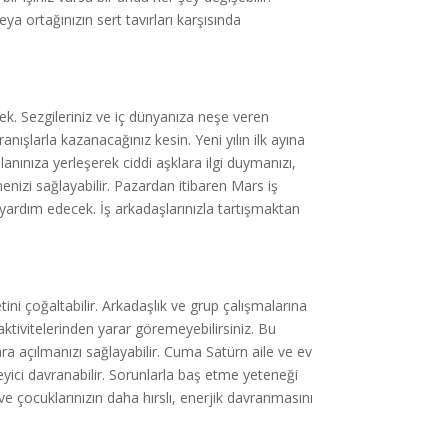
eya ortağınızın sert tavırları karşısında
cek. Sezgileriniz ve iç dünyanıza neşe veren
anışlarla kazanacağınız kesin. Yeni yılın ilk ayına
ınıza yerleşerek ciddi aşklara ilgi duymanızı,
tmenizi sağlayabilir. Pazardan itibaren Mars iş
yardım edecek. İş arkadaşlarınızla tartışmaktan
etini çoğaltabilir. Arkadaşlık ve grup çalışmalarına
aktivitelerinden yarar göremeyebilirsiniz. Bu
lara açılmanızı sağlayabilir. Cuma Satürn aile ve ev
eyici davranabilir. Sorunlarla baş etme yeteneği
e çocuklarınızın daha hırslı, enerjik davranmasını