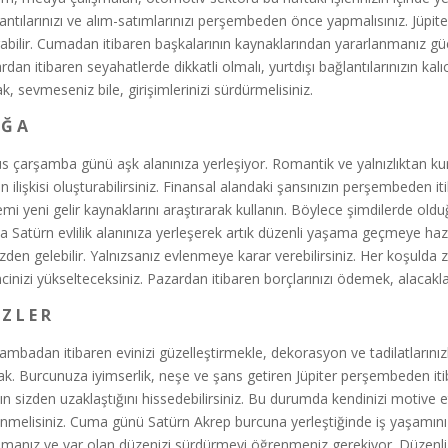
antılarınızı ve alım-satımlarınızı perşembeden önce yapmalısınız. Jüpiter
rabilir. Cumadan itibaren başkalarının kaynaklarından yararlanmanız güç
dan itibaren seyahatlerde dikkatli olmalı, yurtdışı bağlantılarınızın kalı
ak, sevmeseniz bile, girişimlerinizi sürdürmelisiniz.
 Ğ A
s çarşamba günü aşk alanınıza yerleşiyor. Romantik ve yalnızlıktan kur
n ilişkisi oluşturabilirsiniz. Finansal alandaki şansınızın perşembeden it
mi yeni gelir kaynaklarını araştırarak kullanın. Böylece şimdilerde ol
 Satürn evlilik alanınıza yerleşerek artık düzenli yaşama geçmeye hazırl
izden gelebilir. Yalnızsanız evlenmeye karar verebilirsiniz. Her koşulda
ncinizi yükselteceksiniz. Pazardan itibaren borçlarınızı ödemek, alacakl
İ Z L E R
ambadan itibaren evinizi güzelleştirmekle, dekorasyon ve tadilatlarınız
ak. Burcunuza iyimserlik, neşe ve şans getiren Jüpiter perşembeden it
ın sizden uzaklaştığını hissedebilirsiniz. Bu durumda kendinizi motiv
nmelisiniz. Cuma günü Satürn Akrep burcuna yerleştiğinde iş yaşamınızd
şmanız ve var olan düzenizi sürdürmeyi öğrenmeniz gerekiyor. Düzenli bi