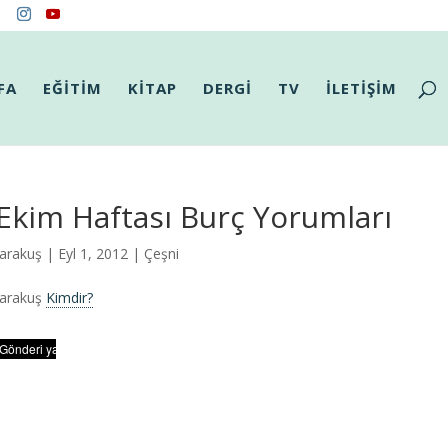
FA
EĞİTİM
KİTAP
DERGİ
TV
İLETİŞİM
Ekim Haftası Burç Yorumları
arakuş
| Eyl 1, 2012 |
Çeşni
Karakuş
Kimdir?