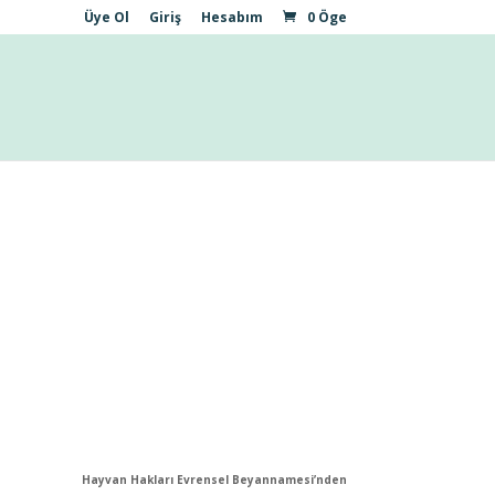
Üye Ol
Giriş
Hesabım
0 Öge
Hayvan Hakları Evrensel Beyannamesi’nden