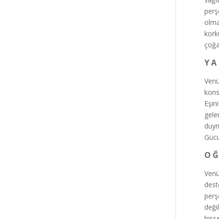
perş
olma
kork
çoğ
Y A
Venü
kons
Eşin
gele
duym
Gücü
O Ğ
Venü
dest
perş
deği
hiss