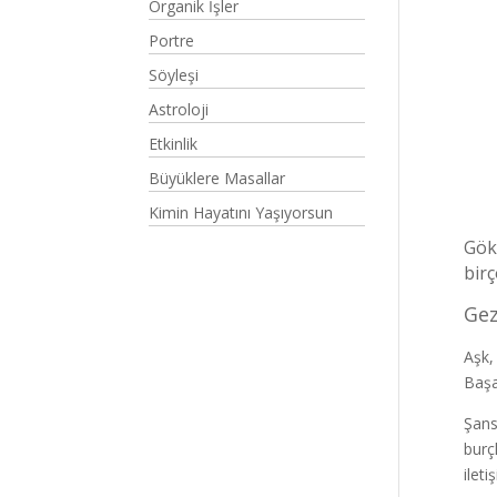
Organik İşler
Portre
Söyleşi
Astroloji
Etkinlik
Büyüklere Masallar
Kimin Hayatını Yaşıyorsun
Gök
birç
Gez
Aşk,
Başa
Şans
burç
ilet