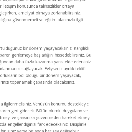
 iletişim konusunda talihsizlikler ortaya
leşirken, ameliyat olmaya zorlanabilirsiniz.
cılığına güvenmemeli ve eğitim alanınızla ilgili
tulduğunuz bir dönem yaşayacaksınız. Karşılıklı
ibaren gerilemeye başladığını hissedebilirsiniz. Bu
duğundan daha fazla kazanma şansı elde edersiniz.
anmanızı sağlayacak. Evliyseniz ayrılık teklifi
 zorlukların bol olduğu bir dönem yaşayacak,
arınızı toparlamak çabasında olacaksınız.
la ilgilenmelisiniz. Venüs’ün konumu destekleyici
ibaren geri gidecek. Bütün olumlu duyguların ve
e etmeyi ve şansınıza güvenmeden hareket etmeyi
a engellendiğinizi fark edeceksiniz. Disiplinle
r işiniz varsa bir anda her şey değişebilir.