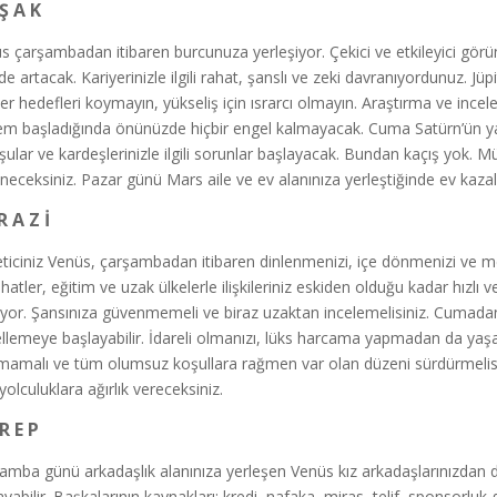
Ş A K
s çarşambadan itibaren burcunuza yerleşiyor. Çekici ve etkileyici görün
de artacak. Kariyerinizle ilgili rahat, şanslı ve zeki davranıyordunuz. Jüp
yer hedefleri koymayın, yükseliş için ısrarcı olmayın. Araştırma ve in
m başladığında önünüzde hiçbir engel kalmayacak. Cuma Satürn’ün yak
ular ve kardeşlerinizle ilgili sorunlar başlayacak. Bundan kaçış yok. M
neceksiniz. Pazar günü Mars aile ve ev alanınıza yerleştiğinde ev kazal
R A Z İ
ticiniz Venüs, çarşambadan itibaren dinlenmenizi, içe dönmenizi ve medi
hatler, eğitim ve uzak ülkelerle ilişkileriniz eskiden olduğu kadar hızl
liyor. Şansınıza güvenmemeli ve biraz uzaktan incelemelisiniz. Cumadan 
llemeye başlayabilir. İdareli olmanızı, lüks harcama yapmadan da ya
lmamalı ve tüm olumsuz koşullara rağmen var olan düzeni sürdürmelisi
yolculuklara ağırlık vereceksiniz.
R E P
amba günü arkadaşlık alanınıza yerleşen Venüs kız arkadaşlarınızdan d
yabilir. Başkalarının kaynakları: kredi, nafaka, miras, telif, sponsorluk gi