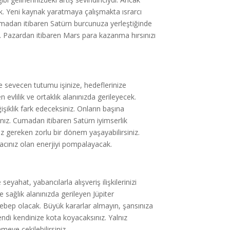
k. Yeni kaynak yaratmaya çalışmakta ısrarcı
Cumadan itibaren Satürn burcunuza yerleştiğinde
. Pazardan itibaren Mars para kazanma hırsınızı
e sevecen tutumu işinize, hedeflerinize
evlilik ve ortaklık alanınızda gerileyecek.
işiklik fark edeceksiniz. Onların başına
ız. Cumadan itibaren Satürn iyimserlik
niz gereken zorlu bir dönem yaşayabilirsiniz.
acınız olan enerjiyi pompalayacak.
hat, yabancılarla alışveriş ilişkilerinizi
 sağlık alanınızda gerileyen Jüpiter
ebep olacak. Büyük kararlar almayın, şansınıza
endi kendinize kota koyacaksınız. Yalnız
eye çekilebilirsiniz.