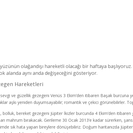
yüzünün olağandışı hareketli olacağı bir haftaya başlıyoruz.
ok alanda aynı anda değişeceğini gösteriyor.
egen Hareketleri
 sevgi ve güzellik gezegeni Venüs 3 Ekim’den itibaren Başak burcuna y
klar aşkı yeniden duyumsayabilir; romantik ve çekici görünebilirler. T
, bolluk, bereket gezegeni Jüpiter İkizler burcunda 4 Ekim’den itibare
ları mahrum bırakacak. Gerileme 30 Ocak 2013’e kadar sürerken, şans
işimde sık hata yapan bireylere dönüşebiliriz. Doğum haritanızda Jüpite