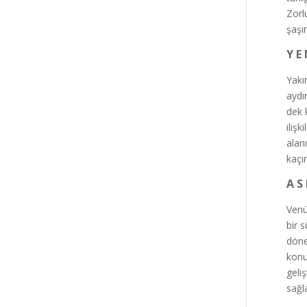
Zorlu
şaşır
Y E 
Yakı
aydı
dek 
ilişk
alan
kaçı
A S
Venüs
bir 
döne
konu
geli
sağl