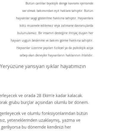
Bütün canlılar biyolojik denge kavramı içerisinde
var olmak bakımından eşit haklara sahiptir. Bütün
hayvanlar saygı gösterilme hakkına sahiptir. Hayvanlara
kötü muamele edilemez veya zalimane davranışlarda
bulunulamaz. Bir insanın desteğine ihtiyaç duyan her
hayvan uygun beslenme ve bakımı görme hakkına sahiptir.
Hayvanlar üzerine yapılan fiziksel ya da psikolojik acıya
sebep olan deneyler hayvanların haklarının ihlalidir.
 Yeryüzüne yansıyan ışıklar hayatımızın
erleşecek ve orada 28 Ekim’e kadar kalacak.
oprak grubu burçlar açısından olumlu bir dönem.
n gerileyecek ve olumlu fonksiyonlarından bütün
sız, yeteneklerinden uzaklaşmış, yazma ve
r geriliyorsa bu dönemde kendinizi her