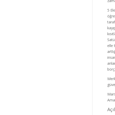
zama
5 Ek
öğre
tara
kayı
kısı
Satü
elle
artt
insa
anla
borç
Merk
güve
Mars
Amaç
Açı