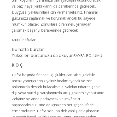
tüm koşulların yararınıza olmayacağını düşündürecek
ve bazı hayal kırıklıklarını da beraberinde getirecek.
Duygusal yaklaşımlara izin vermemelisiniz. Finansal
gücünüzü sağlamak ve korumak ancak bu sayede
mümkün olacak. Zorluklara direnmek, yılmadan
çalışmak başarıyı beraberinde getirecek.
Mutlu haftalar.
Bu hafta burçlar
Yükselen burcunuzu da okuyun
SAYFA-BOLUMU
K O Ç
Hafta başında finansal güçlükler can sıkıcı gelebilir
ancak yöneticileriniz yalnız bırakmayacak ve zor
anlarınızda destek bulacaksınız. Salıdan itibaren şehir
dışı veya yurtdışı satışlarınızda artış gözlemleyebilirsiniz.
Zekânız bir anda parlayacak ve imkânsızı
başaracaksınız. Yine de içinizden her geçeni ifade
etmemelisiniz. Hafta sonuna dek yanlış anlaşılmanın
vereceği hayal kırıklıklarına açıksınız. Perşembeden