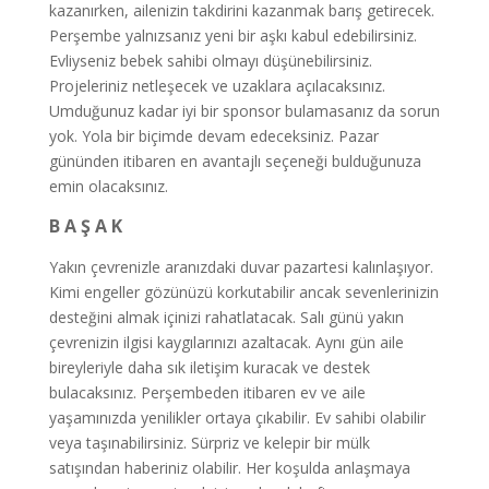
kazanırken, ailenizin takdirini kazanmak barış getirecek.
Perşembe yalnızsanız yeni bir aşkı kabul edebilirsiniz.
Evliyseniz bebek sahibi olmayı düşünebilirsiniz.
Projeleriniz netleşecek ve uzaklara açılacaksınız.
Umduğunuz kadar iyi bir sponsor bulamasanız da sorun
yok. Yola bir biçimde devam edeceksiniz. Pazar
gününden itibaren en avantajlı seçeneği bulduğunuza
emin olacaksınız.
B A Ş A K
Yakın çevrenizle aranızdaki duvar pazartesi kalınlaşıyor.
Kimi engeller gözünüzü korkutabilir ancak sevenlerinizin
desteğini almak içinizi rahatlatacak. Salı günü yakın
çevrenizin ilgisi kaygılarınızı azaltacak. Aynı gün aile
bireyleriyle daha sık iletişim kuracak ve destek
bulacaksınız. Perşembeden itibaren ev ve aile
yaşamınızda yenilikler ortaya çıkabilir. Ev sahibi olabilir
veya taşınabilirsiniz. Sürpriz ve kelepir bir mülk
satışından haberiniz olabilir. Her koşulda anlaşmaya