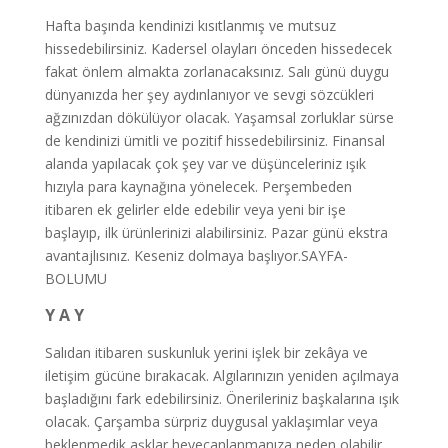
Hafta başında kendinizi kısıtlanmış ve mutsuz
hissedebilirsiniz. Kadersel olayları önceden hissedecek
fakat önlem almakta zorlanacaksınız. Salı günü duygu
dünyanızda her şey aydınlanıyor ve sevgi sözcükleri
ağzınızdan dökülüyor olacak. Yaşamsal zorluklar sürse
de kendinizi ümitli ve pozitif hissedebilirsiniz. Finansal
alanda yapılacak çok şey var ve düşünceleriniz ışık
hızıyla para kaynağına yönelecek. Perşembeden
itibaren ek gelirler elde edebilir veya yeni bir işe
başlayıp, ilk ürünlerinizi alabilirsiniz. Pazar günü ekstra
avantajlısınız. Keseniz dolmaya başlıyor.SAYFA-
BOLUMU
Y A Y
Salıdan itibaren suskunluk yerini işlek bir zekâya ve
iletişim gücüne bırakacak. Algılarınızın yeniden açılmaya
başladığını fark edebilirsiniz. Önerileriniz başkalarına ışık
olacak. Çarşamba sürpriz duygusal yaklaşımlar veya
beklenmedik aşklar heyecanlanmanıza neden olabilir.