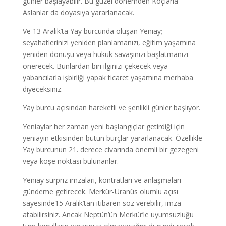
günler başlayabilir. Bu güzel dönemden Koçlarla
Aslanlar da doyasıya yararlanacak.
Ve 13 Aralık’ta Yay burcunda oluşan Yeniay;
seyahatlerinizi yeniden planlamanızı, eğitim yaşamına
yeniden dönüşü veya hukuk savaşınızı başlatmanızı
önerecek. Bunlardan biri ilginizi çekecek veya
yabancılarla işbirliği yapak ticaret yaşamına merhaba
diyeceksiniz.
Yay burcu açısından hareketli ve şenlikli günler başlıyor.
Yeniaylar her zaman yeni başlangıçlar getirdiği için
yeniayın etkisinden bütün burçlar yararlanacak. Özellikle
Yay burcunun 21. derece civarında önemli bir gezegeni
veya köşe noktası bulunanlar.
Yeniay sürpriz imzaları, kontratları ve anlaşmaları
gündeme getirecek. Merkür-Uranüs olumlu açısı
sayesinde15 Aralık’tan itibaren söz verebilir, imza
atabilirsiniz. Ancak Neptün’ün Merkür’le uyumsuzluğu