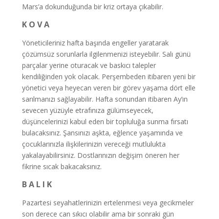
Mars’a dokunduğunda bir kriz ortaya çıkabilir.
K O V A
Yöneticileriniz hafta başında engeller yaratarak
çözümsüz sorunlarla ilgilenmenizi isteyebilir. Salı günü
parçalar yerine oturacak ve baskıcı talepler
kendiliğinden yok olacak. Perşembeden itibaren yeni bir
yönetici veya heyecan veren bir görev yaşama dört elle
sarılmanızı sağlayabilir. Hafta sonundan itibaren Ay’ın
sevecen yüzüyle etrafınıza gülümseyecek,
düşüncelerinizi kabul eden bir topluluğa sunma fırsatı
bulacaksınız. Şansınızı aşkta, eğlence yaşamında ve
çocuklarınızla ilişkilerinizin vereceği mutlulukta
yakalayabilirsiniz. Dostlarınızın değişim öneren her
fikrine sıcak bakacaksınız.
B A L I K
Pazartesi seyahatlerinizin ertelenmesi veya gecikmeler
son derece can sıkıcı olabilir ama bir sonraki gün