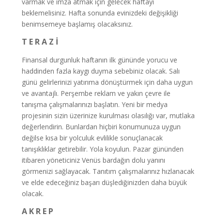
varmak ve imza atmak için gelecek haftayı
beklemelisiniz. Hafta sonunda evinizdeki değişikliği
benimsemeye başlamış olacaksınız.
T E R A Z İ
Finansal durgunluk haftanın ilk gününde yorucu ve
haddinden fazla kaygı duyma sebebiniz olacak. Salı
günü gelirlerinizi yatırıma dönüştürmek için daha uygun
ve avantajlı. Perşembe reklam ve yakın çevre ile
tanışma çalışmalarınızı başlatın. Yeni bir medya
projesinin sizin üzerinize kurulması olasılığı var, mutlaka
değerlendirin. Bunlardan hiçbiri konumunuza uygun
değilse kısa bir yolculuk evlilikle sonuçlanacak
tanışıklıklar getirebilir. Yola koyulun. Pazar gününden
itibaren yöneticiniz Venüs bardağın dolu yanını
görmenizi sağlayacak. Tanıtım çalışmalarınız hızlanacak
ve elde edeceğiniz başarı düşlediğinizden daha büyük
olacak.
A K R E P