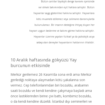
Bütün canlılar biyolojik denge kavramı içerisinde
var olmak bakımından eşit haklara sahiptir. Bütün
hayvanlar saygı gösterilme hakkına sahiptir. Hayvanlara
kötü muamele edilemez veya zalimane davranışlarda
bulunulamaz. Bir insanın desteğine ihtiyaç duyan her
hayvan uygun beslenme ve bakımı görme hakkına sahiptir.
Hayvanlar üzerine yapılan fiziksel ya da psikolojik acıya
sebep olan deneyler hayvanların haklarının ihlalidir.
10 Aralık haftasında gökyüzü Yay
burcunun etkisinde
Merkür gerilemesi 26 Kasım’da sona erdi ama Merkür
gerilediği noktaya ulaşmadan kötü şakalarına son
vermez. Cep telefonlarımdan biri bozuldu, arabamın
saati bozuldu ve kendi kendine çalışmaya başladı ama
önce lastiklerinden birine çivi battı, kombimiz bozuldu,
o da kendi kendine düzeldi. İstanbul dışı seminerleri ve