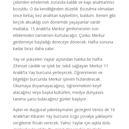
çekimleri ertelemek zorunda kaldık ve kapı anahtarımız
bozuldu. O da kendiliğinden düzeldi. Bozulma olmadan
önce birkaç kez anahtarı kaybettim, buldum. Benim gibi
birçok aksaklığı son dönemde yaşayanlar vardır
mutlaka, 15 Aralık’ta Merkür gerilemesinin son
etkilerinden tamamen kurtulacağız. Çünkü Merkür
gerilemeye başladığı dereceye dönecek. Hafta sonuna
kadar biraz daha sabır.
Yay ve yükselen Yaylar açısından harika bir hafta.
Zihinsel canlılık ve işlek bir zekâ sağlayan Merkür 11
Aralık’ta Yay burcuna yerleşecek. Öğrenmenin ve
bilgeliğin burcunda Merkür işlevini hızlandıracak.
Okumaya doyamayacağınız, öğrenmekten keyif
alacağınız veya başka kültürleri, medya dünyasını
tanıma şansı bulacağınız günler başlıyor.
Aşkın ve duygusal yakınlaşmanın gezegeni Venüs de 16
Aralık’tan itibaren Yay burcuna özgü şövalye yaklaşımı
sergileme fırsatı verecek. Yalnız Yaylar için aşkla dolu