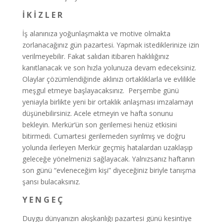
İ K İ Z L E R
İş alanınıza yoğunlaşmakta ve motive olmakta
zorlanacağınız gün pazartesi. Yapmak istediklerinize izin
verilmeyebilir. Fakat salıdan itibaren haklılığınız
kanıtlanacak ve son hızla yolunuza devam edeceksiniz.
Olaylar çözümlendiğinde aklınızı ortaklıklarla ve evlilikle
meşgul etmeye başlayacaksınız. Perşembe günü
yeniayla birlikte yeni bir ortaklık anlaşması imzalamayı
düşünebilirsiniz. Acele etmeyin ve hafta sonunu
bekleyin. Merkür’ün son gerilemesi henüz etkisini
bitirmedi. Cumartesi gerilemeden sıyrılmış ve doğru
yolunda ilerleyen Merkür geçmiş hatalardan uzaklaşıp
geleceğe yönelmenizi sağlayacak. Yalnızsanız haftanın
son günü “evleneceğim kişi” diyeceğiniz biriyle tanışma
şansı bulacaksınız.
Y E N G E Ç
Duygu dünyanızın akışkanlığı pazartesi günü kesintiye