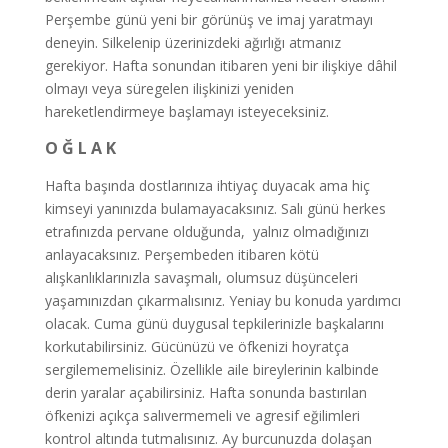
Perşembe günü yeni bir görünüş ve imaj yaratmayı
deneyin. Silkelenip üzerinizdeki ağırlığı atmanız
gerekiyor. Hafta sonundan itibaren yeni bir ilişkiye dâhil
olmayı veya süregelen ilişkinizi yeniden
hareketlendirmeye başlamayı isteyeceksiniz.
O Ğ L A K
Hafta başında dostlarınıza ihtiyaç duyacak ama hiç
kimseyi yanınızda bulamayacaksınız. Salı günü herkes
etrafınızda pervane olduğunda, yalnız olmadığınızı
anlayacaksınız. Perşembeden itibaren kötü
alışkanlıklarınızla savaşmalı, olumsuz düşünceleri
yaşamınızdan çıkarmalısınız. Yeniay bu konuda yardımcı
olacak. Cuma günü duygusal tepkilerinizle başkalarını
korkutabilirsiniz. Gücünüzü ve öfkenizi hoyratça
sergilememelisiniz. Özellikle aile bireylerinin kalbinde
derin yaralar açabilirsiniz. Hafta sonunda bastırılan
öfkenizi açıkça salıvermemeli ve agresif eğilimleri
kontrol altında tutmalısınız. Ay burcunuzda dolaşan