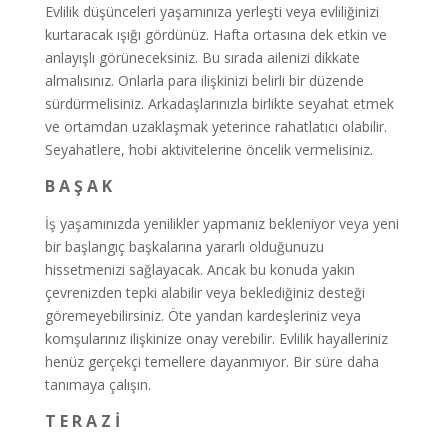
Evlilik düşünceleri yaşamınıza yerleşti veya evliliğinizi
kurtaracak ışığı gördünüz. Hafta ortasına dek etkin ve
anlayışlı görüneceksiniz. Bu sırada ailenizi dikkate
almalısınız. Onlarla para ilişkinizi belirli bir düzende
sürdürmelisiniz. Arkadaşlarınızla birlikte seyahat etmek
ve ortamdan uzaklaşmak yeterince rahatlatıcı olabilir.
Seyahatlere, hobi aktivitelerine öncelik vermelisiniz.
B A Ş A K
İş yaşamınızda yenilikler yapmanız bekleniyor veya yeni
bir başlangıç başkalarına yararlı olduğunuzu
hissetmenizi sağlayacak. Ancak bu konuda yakın
çevrenizden tepki alabilir veya beklediğiniz desteği
göremeyebilirsiniz. Öte yandan kardeşleriniz veya
komşularınız ilişkinize onay verebilir. Evlilik hayalleriniz
henüz gerçekçi temellere dayanmıyor. Bir süre daha
tanımaya çalışın.
T E R A Z İ