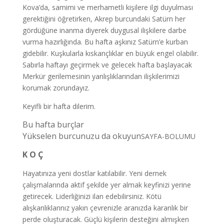
Kova’da, samimi ve merhametli kişilere ilgi duyulması
gerektiğini öğretirken, Akrep burcundaki Satürn her
gördüğüne inanma diyerek duygusal ilişkilere darbe
vurma hazırlığında. Bu hafta aşkınız Satürn’e kurban
gidebilir. Kuşkularla kıskançlıklar en büyük engel olabilir.
Sabırla haftayı geçirmek ve gelecek hafta başlayacak
Merkür gerilemesinin yanlışlıklarından ilişkilerimizi
korumak zorundayız.
Keyifli bir hafta dilerim.
Bu hafta burçlar
Yükselen burcunuzu da okuyun
SAYFA-BOLUMU
K O Ç
Hayatınıza yeni dostlar katılabilir. Yeni dernek
çalışmalarında aktif şekilde yer almak keyfinizi yerine
getirecek. Liderliğinizi ilan edebilirsiniz. Kötü
alışkanlıklarınız yakın çevrenizle aranızda karanlık bir
perde oluşturacak. Güçlü kişilerin desteğini almışken