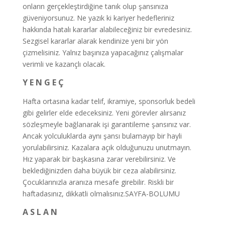
onların gerçekleştirdiğine tanık olup şansınıza
güveniyorsunuz. Ne yazık ki kariyer hedefleriniz
hakkında hatalı kararlar alabileceğiniz bir evredesiniz.
Sezgisel kararlar alarak kendinize yeni bir yön
çizmelisiniz. Yalnız başınıza yapacağınız çalışmalar
verimli ve kazançlı olacak.
Y E N G E Ç
Hafta ortasına kadar telif, ikramiye, sponsorluk bedeli
gibi gelirler elde edeceksiniz. Yeni görevler alırsanız
sözleşmeyle bağlanarak işi garantileme şansınız var.
Ancak yolculuklarda aynı şansı bulamayıp bir hayli
yorulabilirsiniz. Kazalara açık olduğunuzu unutmayın.
Hız yaparak bir başkasına zarar verebilirsiniz. Ve
beklediğinizden daha büyük bir ceza alabilirsiniz.
Çocuklarınızla aranıza mesafe girebilir. Riskli bir
haftadasınız, dikkatli olmalısınız.SAYFA-BOLUMU
A S L A N