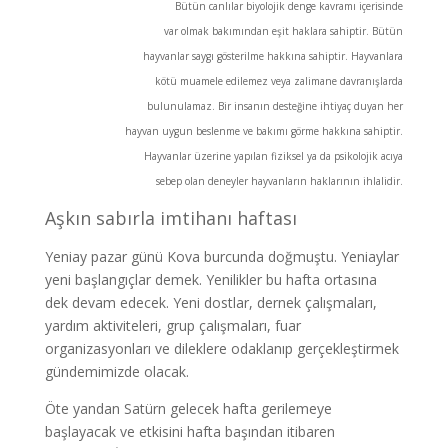
Bütün canlılar biyolojik denge kavramı içerisinde
var olmak bakımından eşit haklara sahiptir. Bütün
hayvanlar saygı gösterilme hakkına sahiptir. Hayvanlara
kötü muamele edilemez veya zalimane davranışlarda
bulunulamaz. Bir insanın desteğine ihtiyaç duyan her
hayvan uygun beslenme ve bakımı görme hakkına sahiptir.
Hayvanlar üzerine yapılan fiziksel ya da psikolojik acıya
sebep olan deneyler hayvanların haklarının ihlalidir.
Aşkın sabırla imtihanı haftası
Yeniay pazar günü Kova burcunda doğmuştu. Yeniaylar
yeni başlangıçlar demek. Yenilikler bu hafta ortasına
dek devam edecek. Yeni dostlar, dernek çalışmaları,
yardım aktiviteleri, grup çalışmaları, fuar
organizasyonları ve dileklere odaklanıp gerçekleştirmek
gündemimizde olacak.
Öte yandan Satürn gelecek hafta gerilemeye
başlayacak ve etkisini hafta başından itibaren