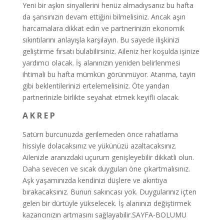
Yeni bir aşkın sinyallerini henüz almadıysanız bu hafta
da şansınızın devam ettiğini bilmelisiniz. Ancak aşırı
harcamalara dikkat edin ve partnerinizin ekonomik
sıkıntılarını anlayışla karşılayın. Bu sayede ilişkinizi
geliştirme fırsatı bulabilirsiniz. Aileniz her koşulda işinize
yardımcı olacak. İş alanınızın yeniden belirlenmesi
ihtimali bu hafta mümkün görünmüyor. Atanma, tayin
gibi beklentilerinizi ertelemelisiniz. Öte yandan
partnerinizle birlikte seyahat etmek keyifli olacak.
A K R E P
Satürn burcunuzda gerilemeden önce rahatlama
hissiyle dolacaksınız ve yükünüzü azaltacaksınız.
Ailenizle aranızdaki uçurum genişleyebilir dikkatli olun.
Daha sevecen ve sıcak duyguları öne çıkartmalısınız.
Aşk yaşamınızda kendinizi düşlere ve akıntıya
bırakacaksınız. Bunun sakıncası yok. Duygularınız içten
gelen bir dürtüyle yükselecek. İş alanınızı değiştirmek
kazancınızın artmasını sağlayabilir.SAYFA-BOLUMU