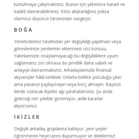
kurtulmaya çalışmalısınız. Bunun için yeterince kararlı ve
iradeli davranabilirsiniz. Kötü alışkanlığınız yoksa
olumsuz düşünce tarzınızdan vazgeçin.
B O Ğ A
Yöneticileriniz tarafından yer değişikliği yapılması veya
görevlerinize yenilerinin eklenmesi söz konusu.
Yakınlarınızın onaylamayacağı bu değişikliklere uyum
sağlamanız zor olmasa da şimdilik daha sabırlı ve
anlayışlı davranmalısınız. Arkadaşlarınızla finansal
alışverişler hâlâ tehlikeli. Onlarla birlikte yolculuğa çıkın
ama paranızı paylaşmayın veya borç almayın. Başınızı
derde sokacak ilişkiler ağı yaratabilirsiniz. Şu anda
geleceği net şekilde göremiyor, anlık kararlar
alıyorsunuz.
İ K İ Z L E R
Değişik arkadaş gruplarına katılıyor, yeni şeyler
öğrenmenin heyecanını duyumsuyor ve dileklerinizi