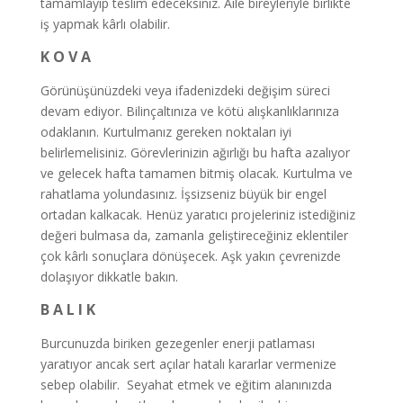
tamamlayıp teslim edeceksiniz. Aile bireyleriyle birlikte
iş yapmak kârlı olabilir.
K O V A
Görünüşünüzdeki veya ifadenizdeki değişim süreci
devam ediyor. Bilinçaltınıza ve kötü alışkanlıklarınıza
odaklanın. Kurtulmanız gereken noktaları iyi
belirlemelisiniz. Görevlerinizin ağırlığı bu hafta azalıyor
ve gelecek hafta tamamen bitmiş olacak. Kurtulma ve
rahatlama yolundasınız. İşsizseniz büyük bir engel
ortadan kalkacak. Henüz yaratıcı projeleriniz istediğiniz
değeri bulmasa da, zamanla geliştireceğiniz eklentiler
çok kârlı sonuçlara dönüşecek. Aşk yakın çevrenizde
dolaşıyor dikkatle bakın.
B A L I K
Burcunuzda biriken gezegenler enerji patlaması
yaratıyor ancak sert açılar hatalı kararlar vermenize
sebep olabilir. Seyahat etmek ve eğitim alanınızda