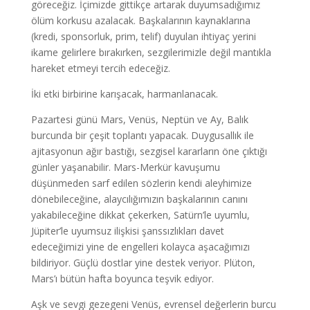
göreceğiz. İçimizde gittikçe artarak duyumsadığımız
ölüm korkusu azalacak. Başkalarının kaynaklarına
(kredi, sponsorluk, prim, telif) duyulan ihtiyaç yerini
ikame gelirlere bırakırken, sezgilerimizle değil mantıkla
hareket etmeyi tercih edeceğiz.
İki etki birbirine karışacak, harmanlanacak.
Pazartesi günü Mars, Venüs, Neptün ve Ay, Balık
burcunda bir çeşit toplantı yapacak. Duygusallık ile
ajitasyonun ağır bastığı, sezgisel kararların öne çıktığı
günler yaşanabilir. Mars-Merkür kavuşumu
düşünmeden sarf edilen sözlerin kendi aleyhimize
dönebileceğine, alaycılığımızın başkalarının canını
yakabileceğine dikkat çekerken, Satürn’le uyumlu,
Jüpiter’le uyumsuz ilişkisi şanssızlıkları davet
edeceğimizi yine de engelleri kolayca aşacağımızı
bildiriyor. Güçlü dostlar yine destek veriyor. Plüton,
Mars’ı bütün hafta boyunca teşvik ediyor.
Aşk ve sevgi gezegeni Venüs, evrensel değerlerin burcu