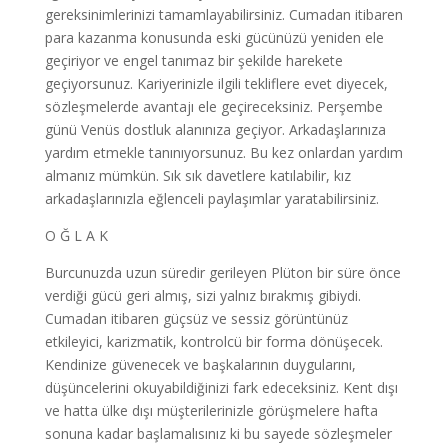
gereksinimlerinizi tamamlayabilirsiniz. Cumadan itibaren
para kazanma konusunda eski gücünüzü yeniden ele
geçiriyor ve engel tanımaz bir şekilde harekete
geçiyorsunuz. Kariyerinizle ilgili tekliflere evet diyecek,
sözleşmelerde avantajı ele geçireceksiniz. Perşembe
günü Venüs dostluk alanınıza geçiyor. Arkadaşlarınıza
yardım etmekle tanınıyorsunuz. Bu kez onlardan yardım
almanız mümkün. Sık sık davetlere katılabilir, kız
arkadaşlarınızla eğlenceli paylaşımlar yaratabilirsiniz.
O Ğ L A K
Burcunuzda uzun süredir gerileyen Plüton bir süre önce
verdiği gücü geri almış, sizi yalnız bırakmış gibiydi.
Cumadan itibaren güçsüz ve sessiz görüntünüz
etkileyici, karizmatik, kontrolcü bir forma dönüşecek.
Kendinize güvenecek ve başkalarının duygularını,
düşüncelerini okuyabildiğinizi fark edeceksiniz. Kent dışı
ve hatta ülke dışı müşterilerinizle görüşmelere hafta
sonuna kadar başlamalısınız ki bu sayede sözleşmeler