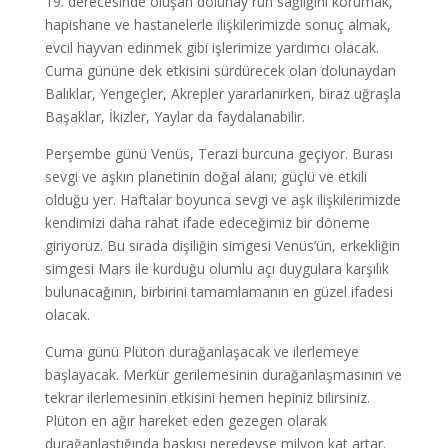
19. derecesinde oluşan dolunay ruh sağlığını korumak,
hapishane ve hastanelerle ilişkilerimizde sonuç almak,
evcil hayvan edinmek gibi işlerimize yardımcı olacak.
Cuma gününe dek etkisini sürdürecek olan dolunaydan
Balıklar, Yengeçler, Akrepler yararlanırken, biraz uğraşla
Başaklar, İkizler, Yaylar da faydalanabilir.
Perşembe günü Venüs, Terazi burcuna geçiyor. Burası
sevgi ve aşkın planetinin doğal alanı; güçlü ve etkili
olduğu yer. Haftalar boyunca sevgi ve aşk ilişkilerimizde
kendimizi daha rahat ifade edeceğimiz bir döneme
giriyoruz. Bu sırada dişiliğin simgesi Venüs’ün, erkekliğin
simgesi Mars ile kurduğu olumlu açı duygulara karşılık
bulunacağının, birbirini tamamlamanın en güzel ifadesi
olacak.
Cuma günü Plüton durağanlaşacak ve ilerlemeye
başlayacak. Merkür gerilemesinin durağanlaşmasının ve
tekrar ilerlemesinin etkisini hemen hepiniz bilirsiniz.
Plüton en ağır hareket eden gezegen olarak
durağanlaştığında baskısı neredeyse milyon kat artar.