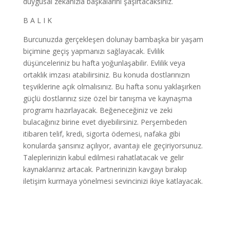
duygusal zekânızla başkalarını şaşırtacaksınız.
B A L I K
Burcunuzda gerçekleşen dolunay bambaşka bir yaşam
biçimine geçiş yapmanızı sağlayacak. Evlilik
düşünceleriniz bu hafta yoğunlaşabilir. Evlilik veya
ortaklık imzası atabilirsiniz. Bu konuda dostlarınızın
teşviklerine açık olmalısınız. Bu hafta sonu yaklaşırken
güçlü dostlarınız size özel bir tanışma ve kaynaşma
programı hazırlayacak. Beğeneceğiniz ve zeki
bulacağınız birine evet diyebilirsiniz. Perşembeden
itibaren telif, kredi, sigorta ödemesi, nafaka gibi
konularda şansınız açılıyor, avantajı ele geçiriyorsunuz.
Taleplerinizin kabul edilmesi rahatlatacak ve gelir
kaynaklarınız artacak. Partnerinizin kavgayı bırakıp
iletişim kurmaya yönelmesi sevincinizi ikiye katlayacak.