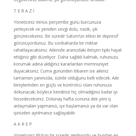
T E R A Z İ
Yöneticiniz Venüs perşembe günü burcunuza
yerleşecek ve yeniden sevgi dolu, nazik, şık
görüneceksiniz. Bir süredir Satürn’ün etkisi ile depresif
görünüyordunuz. Bu sonbaharda bir miktar
rahatlayacaksınız. Ailenizle aranızdaki iletişim tıpkı hayal
ettiğiniz gibi düzeliyor. Daha sağlıklı kalmak, ruhunuzu
korumak adına aldığınız kararlardan memnuniyet
duyacaksınız. Cuma gününden itibaren ise aileniz
tamamen yanınızda, sizinle olduğunu belli edecek. Aile
bireylerinden en güçlü ve kontrolcü olanı ruhunuza
dokunacak; böylece kendinizi hiç olmadığınız kadar iyi
hissedeceksiniz. Dolunay hafta sonuna dek yeni iş
anlaşmaları yapmanızı, işe başlamanızı ya da var olan
işinizden ayrılmanızı sağlayabilir.
A K R E P
Yöneticiniz Plüton bir süredir geriliyordu ve bundan en