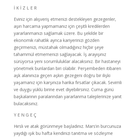
İ K İ Z L E R
Eviniz için alışveriş etmenizi destekleyen gezegenler,
aşırı harcama yapmamanız için çeşitli kredilerden
yararlanmanızı sağlamak üzere. Bu şekilde bir
ekonomik rahatlık ayrıca kariyerinizi gözden
geçirmenizi, müstahak olmadığınız hiçbir şeye
tahammül etmemenizi sağlayacak. İş arayışınız
sürüyorsa yeni sorumluluklar alacaksınız. Bir hastaneyi
yönetmek bunlardan biri olabilir. Perşembeden itibaren
aşk alanınıza geçen aşkın gezegeni doğru bir ilişki
yaşamanız için karşınıza harika fırsatlar çıkacak. Sevimli
ve duygu yüklü birine evet diyebilirsiniz. Cuma günü
başkalarının paralarından yararlanma taleplerinize yanıt
bulacaksınız.
Y E N G E Ç
Hırslı ve atak görünmeye başladınız. Mars’ın burcunuza
yaydığı ışık bu hafta kendinizi tanıtma ve sözleşme