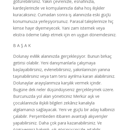
götürebilirsiniz. Yakın çevrenizle, esnafınızla,
kardeşlerinizle ve komşularınızla daha hoş ilişkiler
kuracaksınız. Cumadan sonra iş alanınızda eski güçlü
konumunuza yerleşiyorsunuz. Parasal taleplerinize hiç
kimse hayır diyemeyecek. Yani zam istemek veya
ekstra ödeme talep etmek için en uygun dönemdesiniz.
B A Ş A K
Dolunay evlilik alanınızda gerçekleşiyor. Bunun birkaç
getirisi olabilir. Yeni danışmanlarla çalışmaya
başlayabilirsiniz, evlenebilirsiniz, yakınlarınızın yanına
taşınabilirsiniz veya tam tersi ayrılma kararı alabilirsiniz.
Dolunaylar arayışlarımıza karşılık vermek içindir.
Bugüne dek neler düşündüyseniz gerçekleşmek üzere.
Burcunuzda yol alan yöneticiniz Merkür aşk ve
çocuklarınızla ilişkili bilgileri zekânız kanalıyla
algılamanızı sağlayacak. Yeni ve güçlü bir aday kalbinizi
çalabilir. Perşembeden itibaren avantajlı alışverişler
yapabilirsiniz. Daha çok para kazanabilirsiniz. Ve
özgüveniniz bakımlı, şık görünüşünüzle artabilir.