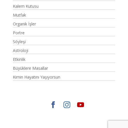
Kalem Kutusu
Mutfak
Organik İşler
Portre
Söyleşi
Astroloji
Etkinlik
Büyüklere Masallar
Kimin Hayatını Yaşıyorsun
Elegant Themes
tarafından tasarlandı. |
WordPress
gururla sunar.