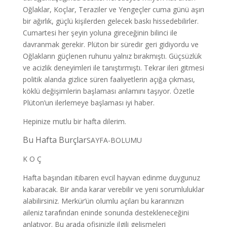
Oğlaklar, Koçlar, Teraziler ve Yengeçler cuma günü aşırı
bir ağırlık, güçlü kişilerden gelecek baskı hissedebilirler.
Cumartesi her şeyin yoluna gireceğinin bilinci ile
davranmak gerekir. Plüton bir süredir geri gidiyordu ve
Oğlakların güçlenen ruhunu yalnız bırakmıştı. Güçsüzlük
ve acizlik deneyimleri ile tanıştırmıştı. Tekrar ileri gitmesi
politik alanda gizlice süren faaliyetlerin açığa çıkması,
köklü değişimlerin başlaması anlamını taşıyor. Özetle
Plüton’un ilerlemeye başlaması iyi haber.
Hepinize mutlu bir hafta dilerim.
Bu Hafta Burçlar
SAYFA-BOLUMU
K O Ç
Hafta başından itibaren evcil hayvan edinme duygunuz
kabaracak. Bir anda karar verebilir ve yeni sorumluluklar
alabilirsiniz. Merkür’ün olumlu açıları bu kararınızın
aileniz tarafından eninde sonunda destekleneceğini
anlatıyor. Bu arada ofisinizle ilgili gelişmeleri