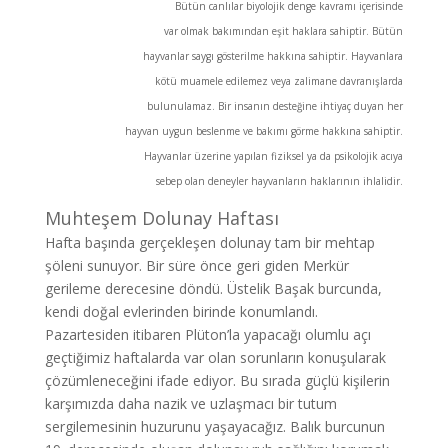
Bütün canlılar biyolojik denge kavramı içerisinde
var olmak bakımından eşit haklara sahiptir. Bütün
hayvanlar saygı gösterilme hakkına sahiptir. Hayvanlara
kötü muamele edilemez veya zalimane davranışlarda
bulunulamaz. Bir insanın desteğine ihtiyaç duyan her
hayvan uygun beslenme ve bakımı görme hakkına sahiptir.
Hayvanlar üzerine yapılan fiziksel ya da psikolojik acıya
sebep olan deneyler hayvanların haklarının ihlalidir.
Muhteşem Dolunay Haftası
Hafta başında gerçekleşen dolunay tam bir mehtap
şöleni sunuyor. Bir süre önce geri giden Merkür
gerileme derecesine döndü. Üstelik Başak burcunda,
kendi doğal evlerinden birinde konumlandı.
Pazartesiden itibaren Plüton’la yapacağı olumlu açı
geçtiğimiz haftalarda var olan sorunların konuşularak
çözümleneceğini ifade ediyor. Bu sırada güçlü kişilerin
karşımızda daha nazik ve uzlaşmacı bir tutum
sergilemesinin huzurunu yaşayacağız. Balık burcunun