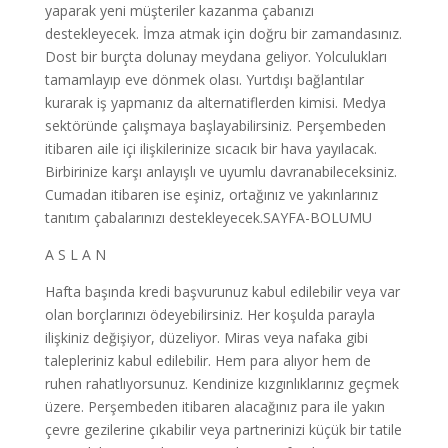
yaparak yeni müşteriler kazanma çabanızı
destekleyecek. İmza atmak için doğru bir zamandasınız.
Dost bir burçta dolunay meydana geliyor. Yolculukları
tamamlayıp eve dönmek olası. Yurtdışı bağlantılar
kurarak iş yapmanız da alternatiflerden kimisi. Medya
sektöründe çalışmaya başlayabilirsiniz. Perşembeden
itibaren aile içi ilişkilerinize sıcacık bir hava yayılacak.
Birbirinize karşı anlayışlı ve uyumlu davranabileceksiniz.
Cumadan itibaren ise eşiniz, ortağınız ve yakınlarınız
tanıtım çabalarınızı destekleyecek.SAYFA-BOLUMU
A S L A N
Hafta başında kredi başvurunuz kabul edilebilir veya var
olan borçlarınızı ödeyebilirsiniz. Her koşulda parayla
ilişkiniz değişiyor, düzeliyor. Miras veya nafaka gibi
talepleriniz kabul edilebilir. Hem para alıyor hem de
ruhen rahatlıyorsunuz. Kendinize kızgınlıklarınız geçmek
üzere. Perşembeden itibaren alacağınız para ile yakın
çevre gezilerine çıkabilir veya partnerinizi küçük bir tatile