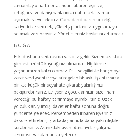
tamamlayıp hafta ortasından itibaren eşinize,
ortağınıza ve danışmanlarınıza daha fazla zaman
ayırmak isteyeceksiniz. Cumadan itibaren önceliği
kariyerinize vermek, yükseliş planlarınızı uygulamaya
sokmak zorundasınız. Yöneticileriniz baskısını arttıracak.
B O Ğ A
Eski dostlarla vedalaşma vaktiniz geldi. Sizden uzaklara
gitmesi üzüntü kaynağınız olmamalı. Hiç kimse
yaşantımızda kalıcı olamaz. Eski sevgilinizle barışmaya
karar verdiyseniz veya süregelen bir aşk ilişkiniz varsa
birlikte küçük bir seyahate çıkarak yakınlığınızı
pekiştirebilirsiniz. Evliyseniz çocuklarınızın size ilham
vereceği bu haftayı tanınmaya ayırabilirsiniz. Uzak
yolculuklar, yurtdışı davetler hafta sonuna doğru
gündeme gelecek. Perşembeden itibaren işyerinizi
dekore ettirebilir, iş arkadaşlarınızla daha yakın ilişkiler
kurabilirsiniz. Aranızdaki uyum daha iyi bir çalışma
temposu yakalamanıza yetecek.