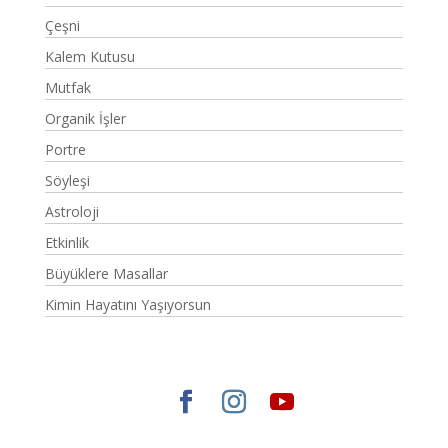
Çeşni
Kalem Kutusu
Mutfak
Organik İşler
Portre
Söyleşi
Astroloji
Etkinlik
Büyüklere Masallar
Kimin Hayatını Yaşıyorsun
Elegant Themes
tarafından tasarlandı. |
WordPress