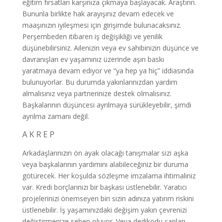
eğitim fırsatları karşınıza çıkmaya başlayacak. Araştırın.
Bununla birlikte hak arayışınız devam edecek ve
maaşınızın iyileşmesi için girişimde bulunacaksınız.
Perşembeden itibaren iş değişikliği ve yenilik
düşünebilirsiniz. Ailenizin veya ev sahibinizin düşünce ve
davranışları ev yaşamınız üzerinde aşırı baskı
yaratmaya devam ediyor ve “ya hep ya hiç” iddiasında
bulunuyorlar. Bu durumda yakınlarınızdan yardım
almalısınız veya partnerinize destek olmalısınız.
Başkalarının düşüncesi ayrılmaya sürükleyebilir, şimdi
ayrılma zamanı değil.
A K R E P
Arkadaşlarınızın ön ayak olacağı tanışmalar sizi aşka
veya başkalarının yardımını alabileceğiniz bir duruma
götürecek. Her koşulda sözleşme imzalama ihtimaliniz
var. Kredi borçlarınızı bir başkası üstlenebilir. Yaratıcı
projelerinizi önemseyen biri sizin adınıza yatırım riskini
üstlenebilir. İş yaşamınızdaki değişim yakın çevrenizi
değiştirmenize sebep oluyor. Veya dedikodu çanları