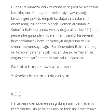
Güneş 19 Şubat’ta Balık burcuna yerleşiyor ve Neptün’le
kucaklaşıyor. Bu, egonun iyiden iyiye yavaşladığı,
kendini geri çektiği, empati kurduğu ve başkalarını
önemsediği bir dönem olacak. Hemen ardından 21
Şubat’ta Balık burcunda yeniay doğacak ve biz 16 Şubat
perşembe gününden itibaren hem yeniliği hissederek
heyecanlanacak hem de yeniayın doğuşuna dek iç
sıkıntısı duyumsayacağız. Bu dönemden Balık, Yengeç
ve Akrepler yararlanacak. İkizler, Başak ve Yaylar ise
yoğun çaba sarf ederse büyük ödülü alacaklar.
Bu hafta burçlar…
SAYFA-BOLUMU
Yükselen burcunuzu da okuyun
K O Ç
Hafta başından itibaren sezgi dünyasının derinliklerini
keşfetmenin işinize ve sağlığınıza katkısını araştırmaya