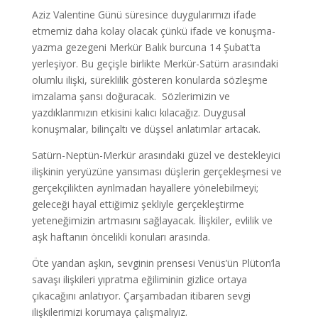
Aziz Valentine Günü süresince duygularımızı ifade
etmemiz daha kolay olacak çünkü ifade ve konuşma-
yazma gezegeni Merkür Balık burcuna 14 Şubat’ta
yerleşiyor. Bu geçişle birlikte Merkür-Satürn arasındaki
olumlu ilişki, süreklilik gösteren konularda sözleşme
imzalama şansı doğuracak. Sözlerimizin ve
yazdıklarımızın etkisini kalıcı kılacağız. Duygusal
konuşmalar, bilinçaltı ve düşsel anlatımlar artacak.
Satürn-Neptün-Merkür arasındaki güzel ve destekleyici
ilişkinin yeryüzüne yansıması düşlerin gerçekleşmesi ve
gerçekçilikten ayrılmadan hayallere yönelebilmeyi;
geleceği hayal ettiğimiz şekliyle gerçekleştirme
yeteneğimizin artmasını sağlayacak. İlişkiler, evlilik ve
aşk haftanın öncelikli konuları arasında.
Öte yandan aşkın, sevginin prensesi Venüs’ün Plüton’la
savaşı ilişkileri yıpratma eğiliminin gizlice ortaya
çıkacağını anlatıyor. Çarşambadan itibaren sevgi
ilişkilerimizi korumaya çalışmalıyız.