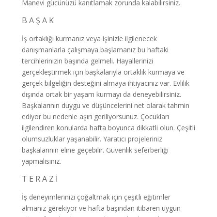
Manevi gücünüzü kanıtlamak zorunda kalabilirsiniz.
B A Ş A K
İş ortaklığı kurmanız veya işinizle ilgilenecek
danışmanlarla çalışmaya başlamanız bu haftaki
tercihlerinizin başında gelmeli. Hayallerinizi
gerçekleştirmek için başkalarıyla ortaklık kurmaya ve
gerçek bilgeliğin desteğini almaya ihtiyacınız var. Evlilik
dışında ortak bir yaşam kurmayı da deneyebilirsiniz.
Başkalarının duygu ve düşüncelerini net olarak tahmin
ediyor bu nedenle aşırı geriliyorsunuz. Çocukları
ilgilendiren konularda hafta boyunca dikkatli olun. Çeşitli
olumsuzluklar yaşanabilir. Yaratıcı projeleriniz
başkalarının eline geçebilir. Güvenlik seferberliği
yapmalısınız.
T E R A Z İ
İş deneyimlerinizi çoğaltmak için çeşitli eğitimler
almanız gerekiyor ve hafta başından itibaren uygun