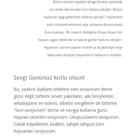
Bütün canlılar biyolojik denge kavramı içerisinde
var olmak bakımından eşit haklara sahiptir. Bütün
hayvanlar saygı gösterilme hakkına sahiptir. Hayvanlara
kötü muamele edilemez veya zalimane davranışlarda
bulunulamaz. Bir insanın desteğine ihtiyaç duyan her
hayvan uygun beslenme ve bakımı görme hakkına sahiptir.
Hayvanlar üzerine yapılan fiziksel ya da psikolojik acıya
sebep olan deneyler hayvanların haklarının ihlalidir.
Sevgi Gününüz kutlu olsun!
Bu, sadece âşıkların birbirine seni seviyorum deme
günü değil; birbirini seven yakınların, aile bireylerinin,
arkadaşların ve eşlerin, elbette sevgililerin de birbirine
“Seni seviyorum” deme ve sevgiyi kutlama günü.
Hayvan severleri seviyorum. Okuyucularımı seviyorum.
Sokak köpeklerini, kedileri, sahipli sahipsiz tüm
hayvanları seviyorum.