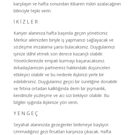
karşılayın ve hafta sonundan itibaren riskin azalacağının
bilinciyle tepki verin.
İ K İ Z L E R
Kariyer alanınıza hafta başında geçen yöneticiniz
Merkür ailenizden biriyle iş yapmanızı sağlayacak ve
sözleşme imzalama şansı bulacaksınız. Duygularınızı
işinize dâhil etmek son derece kazançlı olabilir.
Yöneticilerinizle empati kurmayı başaracaksınız.
Arkadaşlarınızın partneriniz hakkındaki düşünceleri
etkileyici olabilir ve bu nedenle ilişkinizi yerle bir
edebilirsiniz. Duygularınız geçici bir süreliğine donabilir
ve fırtına ortadan kalktığında derin bir pişmanlık,
kendinizle yüzleşme ve acı sizi bekliyor olabilir. Bu
bilgiler ışığında ilişkinize yön verin.
Y E N G E Ç
Seyahat alanınızda gezegenler birikmeye başlıyor.
Ummadığınız gezi fırsatları karşınıza çıkacak. Hafta