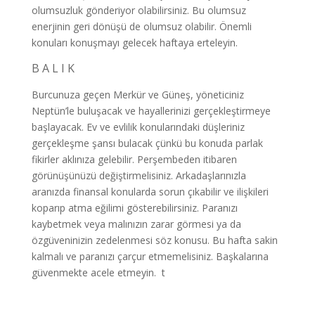
olumsuzluk gönderiyor olabilirsiniz. Bu olumsuz
enerjinin geri dönüşü de olumsuz olabilir. Önemli
konuları konuşmayı gelecek haftaya erteleyin.
B A L I K
Burcunuza geçen Merkür ve Güneş, yöneticiniz
Neptün’le buluşacak ve hayallerinizi gerçekleştirmeye
başlayacak. Ev ve evlilik konularındaki düşleriniz
gerçekleşme şansı bulacak çünkü bu konuda parlak
fikirler aklınıza gelebilir. Perşembeden itibaren
görünüşünüzü değiştirmelisiniz. Arkadaşlarınızla
aranızda finansal konularda sorun çıkabilir ve ilişkileri
koparıp atma eğilimi gösterebilirsiniz. Paranızı
kaybetmek veya malınızın zarar görmesi ya da
özgüveninizin zedelenmesi söz konusu. Bu hafta sakin
kalmalı ve paranızı çarçur etmemelisiniz. Başkalarına
güvenmekte acele etmeyin. t