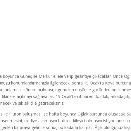
a boyunca Güneş ile Merkür el ele verip gezintiye çıkacaklar. Önce Oğla
ünüzü konumlandırmanızla ilgilenecek, sonra 19 Ocak’ta Kova burcuna ge
n anlamı: zekânızın açılması, egonuzun düşünce gücünden beslenmes
ın fikirlere açılmayı sağlayacak. 19 Ocak’tan itibaren dostluk, arkadaşlık
necek ve sık sık dile getireceksiniz.
s ile Plüton buluşması ise hafta boyunca Oğlak burcunda oluşacak. So
msenmesini, ciddiye alınmasını hatta etkileyici olmasını istiyorsanız 
genleri bir araya gelince sonuç bu kadarla kalmaz. Âşık olduğunuz kişi üz