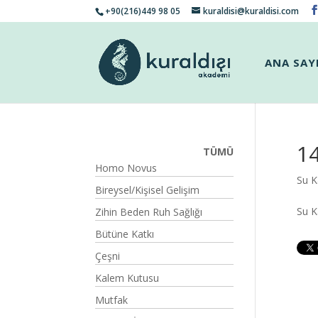
+90(216)449 98 05
kuraldisi@kuraldisi.com
ANA SAY
14
TÜMÜ
Homo Novus
Su K
Bireysel/Kişisel Gelişim
Su 
Zihin Beden Ruh Sağlığı
Bütüne Katkı
Çeşni
Kalem Kutusu
Mutfak