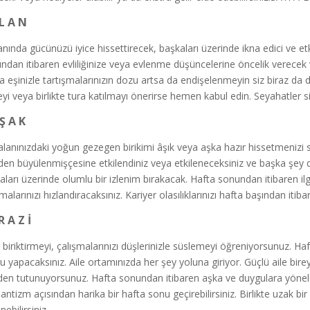
 L A N
lanında gücünüzü iyice hissettirecek, başkaları üzerinde ikna edici ve etk
ndan itibaren evliliğinize veya evlenme düşüncelerine öncelik verecek v
a eşinizle tartışmalarınızın dozu artsa da endişelenmeyin siz biraz da 
yi veya birlikte tura katılmayı önerirse hemen kabul edin. Seyahatler s
Ş A K
alanınızdaki yoğun gezegen birikimi âşık veya aşka hazır hissetmenizi sağ
nden büyülenmişçesine etkilendiniz veya etkileneceksiniz ve başka şey d
aları üzerinde olumlu bir izlenim bırakacak. Hafta sonundan itibaren il
malarınızı hızlandıracaksınız. Kariyer olasılıklarınızı hafta başından itib
R A Z İ
 biriktirmeyi, çalışmalarınızı düşlerinizle süslemeyi öğreniyorsunuz. Haf
u yapacaksınız. Aile ortamınızda her şey yoluna giriyor. Güçlü aile birey
den tutunuyorsunuz. Hafta sonundan itibaren aşka ve duygulara yönelece
ntizm açısından harika bir hafta sonu geçirebilirsiniz. Birlikte uzak bir
ebilirsiniz.