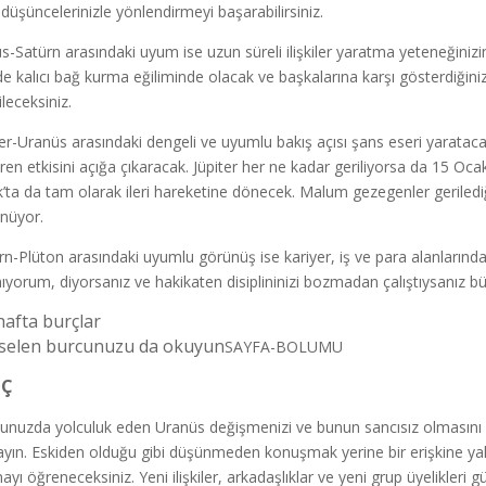
düşüncelerinizle yönlendirmeyi başarabilirsiniz.
s-Satürn arasındaki uyum ise uzun süreli ilişkiler yaratma yeteneğinizi
de kalıcı bağ kurma eğiliminde olacak ve başkalarına karşı gösterdiğiniz sa
ileceksiniz.
ter-Uranüs arasındaki dengeli ve uyumlu bakış açısı şans eseri yarataca
ren etkisini açığa çıkaracak. Jüpiter her ne kadar geriliyorsa da 15 Oc
’ta da tam olarak ileri hareketine dönecek. Malum gezegenler geriled
nüyor.
rn-Plüton arasındaki uyumlu görünüş ise kariyer, iş ve para alanları
ıyorum, diyorsanız ve hakikaten disiplininizi bozmadan çalıştıysanız büy
hafta burçlar
selen burcunuzu da okuyun
SAYFA-BOLUMU
 Ç
unuzda yolculuk eden Uranüs değişmenizi ve bunun sancısız olmasını sağl
ayın. Eskiden olduğu gibi düşünmeden konuşmak yerine bir erişkine yak
ayı öğreneceksiniz. Yeni ilişkiler, arkadaşlıklar ve yeni grup üyelikler