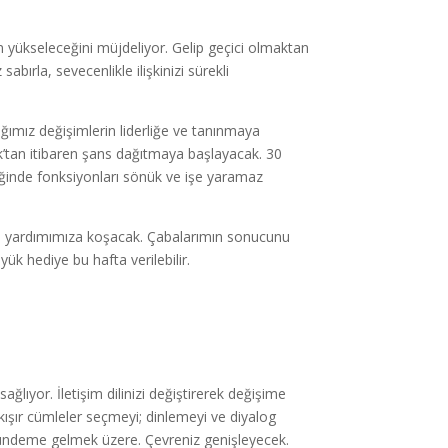
n yükseleceğini müjdeliyor. Gelip geçici olmaktan
bırla, sevecenlikle ilişkinizi sürekli
ğımız değişimlerin liderliğe ve tanınmaya
ak’tan itibaren şans dağıtmaya başlayacak. 30
iğinde fonksiyonları sönük ve işe yaramaz
nda yardımımıza koşacak. Çabalarımın sonucunu
ük hediye bu hafta verilebilir.
ıyor. İletişim dilinizi değiştirerek değişime
ışır cümleler seçmeyi; dinlemeyi ve diyalog
i gündeme gelmek üzere. Çevreniz genişleyecek.