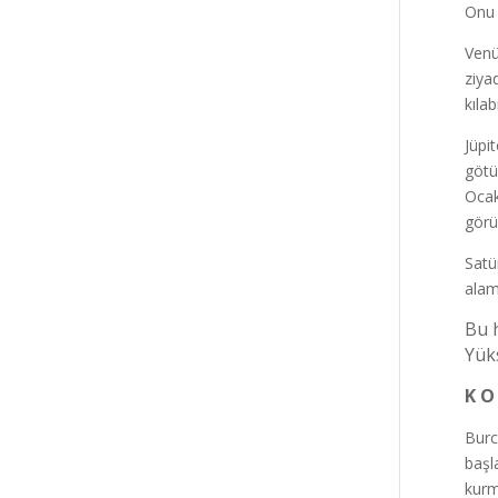
Onu 
Venü
ziya
kılab
Jüpi
götü
Ocak
görü
Satü
alam
Bu 
Yük
K O
Burc
başl
kurm