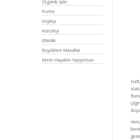
Organik İşler
Portre
Söyleşi
Astroloji
Etkinlik
Büyüklere Masallar
Kimin Hayatını Yaşıyorsun
Haft
stat
Bunu
çılg
düşü
Venü
beni
geze