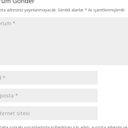
rum Gönder
sta adresiniz yayınlanmayacak.
Gerekli alanlar
*
ile işaretlenmişlerdir
Daha sonraki yorumlarımda kullanılması için adım, e-posta adresim ve s