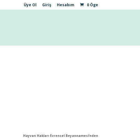
Üye Ol
Giriş
Hesabım
0 Öge
Hayvan Hakları Evrensel Beyannamesi’nden