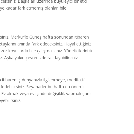
ceksiniz. Başkaları üzerinde büyüleyici bir etki
diye kadar fark etmemiş olanları bile
iniz. Merkür’le Güneş hafta sonundan itibaren
ylarını anında fark edeceksiniz. Hayal ettiğiniz
 koşullarda bile çalışmalısınız. Yöneticilerinizin
iz. Aşka yakın çevrenizde rastlayabilirsiniz.
itibaren iç dünyanızla ilgilenmeye, meditatif
fedebilirsiniz. Seyahatler bu hafta da önemli
z. Ev almak veya ev içinde değişiklik yapmak şans
ebilirsiniz.