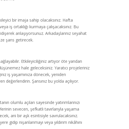
ileyici bir imaja sahip olacaksınız. Hafta
eya iş ortaklığı kurmaya çalışacaksınız. Bu
didişerek anlaşıyorsunuz. Arkadaşlarınız seyahat
ize şans getirecek.
layabilir. Etkileyiciliğiniz artıyor öte yandan
üşünemez hale geleceksiniz. Yaratıcı projeleriniz
giniz iş yaşamınıza dönecek, yeniden
aren değerlendirin. Şansınız bu yolda açılıyor.
tanın olumlu açıları sayesinde yatırımlarınızı
lerinin sevecen, şefkatli tavırlarıyla yaşama
k, ani bir aşk esintisiyle savrulacaksınız.
 yere gidip nişanlanmayı veya yıldırım nikâhını