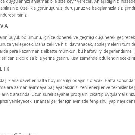
ce duygularınızı anlatmak bile size keyif verecek. Anlaşıldığınızı hissede
kabilirsiniz. Özellikle görünüşünüz, duruşunuz ve bakışlarınızla sizi şim
ndürebilirsiniz.
 V A
anın büyük bölümünü, içinize dönerek ve geçmişi düşünerek geçireceks
unuza yerleşecek. Daha zeki ve hızlı davranacak, sözleşmelerin tüm deta
arda para kazanmanız elbette mümkün, bu haftayı iyi değerlendirmeli, zor
leri can sıkıcı olsa bile yerine getirin. Kısa zamanda ödüllendirileceksin
L I K
daşlıklarla davetler hafta boyunca ilgi odağınız olacak. Hafta sonundan 
şmalara zaman ayırmaya başlayacaksınız. Yeni enerjiler ve teknikler keş
larınız arasında. Uzun süreli seyahat programı çıkartıp uygulamalısını
jinizi yenileyecek. Finansal gelirler için evinizde feng-shui yapmayı deney