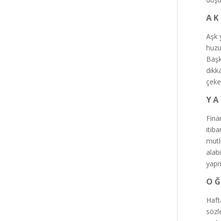
A K 
Aşk 
huzu
Başk
dikka
çek
Y A
Fina
itib
mutlu
alab
yapm
O Ğ
Haft
sözl