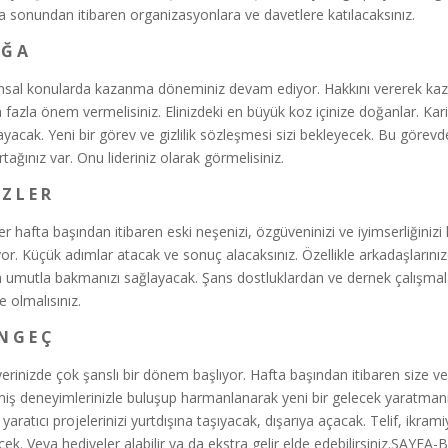
a sonundan itibaren organizasyonlara ve davetlere katılacaksınız.
 Ğ A
nsal konularda kazanma döneminiz devam ediyor. Hakkını vererek kaza
 fazla önem vermelisiniz. Elinizdeki en büyük koz içinize doğanlar. Kari
ayacak. Yeni bir görev ve gizlilik sözleşmesi sizi bekleyecek. Bu görevde
rtağınız var. Onu lideriniz olarak görmelisiniz.
İ Z L E R
ter hafta başından itibaren eski neşenizi, özgüveninizi ve iyimserliğiniz
ıyor. Küçük adımlar atacak ve sonuç alacaksınız. Özellikle arkadaşların
 umutla bakmanızı sağlayacak. Şans dostluklardan ve dernek çalışmal
e olmalısınız.
N G E Ç
yerinizde çok şanslı bir dönem başlıyor. Hafta başından itibaren size ver
iş deneyimlerinizle buluşup harmanlanarak yeni bir gelecek yaratman
yaratıcı projelerinizi yurtdışına taşıyacak, dışarıya açacak. Telif, ikr
cek. Veya hediyeler alabilir ya da ekstra gelir elde edebilirsiniz.SAY