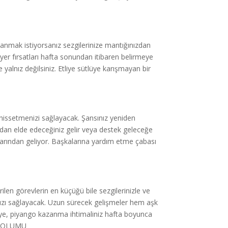
nmak istiyorsanız sezgilerinize mantığınızdan
yer fırsatları hafta sonundan itibaren belirmeye
 yalnız değilsiniz. Etliye sütlüye karışmayan bir
i hissetmenizi sağlayacak. Şansınız yeniden
ızdan elde edeceğiniz gelir veya destek geleceğe
arından geliyor. Başkalarına yardım etme çabası
ilen görevlerin en küçüğü bile sezgilerinizle ve
ızı sağlayacak. Uzun sürecek gelişmeler hem aşk
amiye, piyango kazanma ihtimaliniz hafta boyunca
FA-BOLUMU