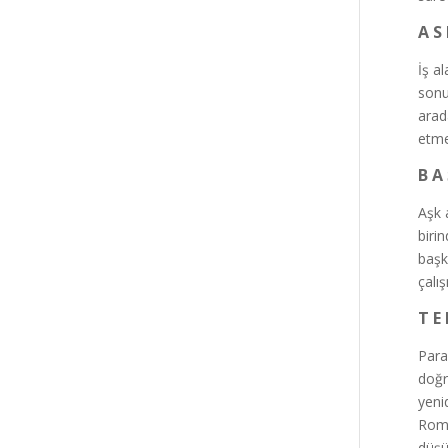
A S
İş a
sonu
arad
etme
B A 
Aşk 
biri
başk
çalış
T E 
Para
doğr
yeni
Roma
düşün