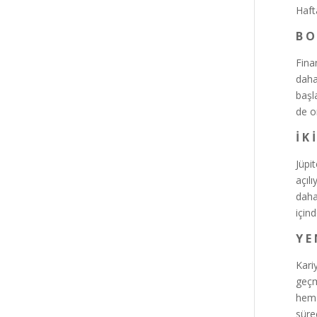
Haft
B O
Fina
daha
başl
de o
İ K 
Jüpi
açıl
daha
içind
Y E 
Kari
geçm
hem 
süre