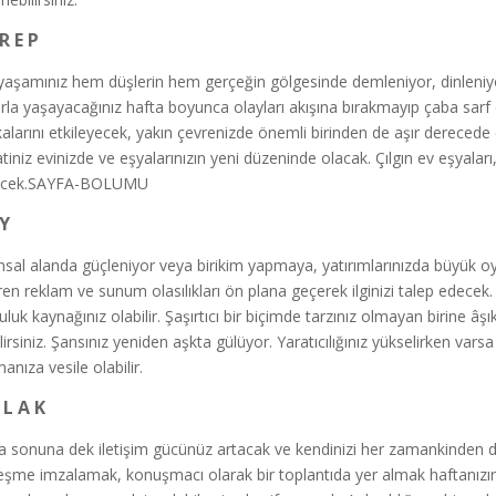
R E P
yaşamınız hem düşlerin hem gerçeğin gölgesinde demleniyor, dinleniyor
rla yaşayacağınız hafta boyunca olayları akışına bırakmayıp çaba sarf e
alarını etkileyecek, yakın çevrenizde önemli birinden de aşır derecede
tiniz evinizde ve eşyalarınızın yeni düzeninde olacak. Çılgın ev eşyaları, 
ecek.SAYFA-BOLUMU
 Y
nsal alanda güçleniyor veya birikim yapmaya, yatırımlarınızda büyük
aren reklam ve sunum olasılıkları ön plana geçerek ilginizi talep edece
luk kaynağınız olabilir. Şaşırtıcı bir biçimde tarzınız olmayan birine âşık
ilirsiniz. Şansınız yeniden aşkta gülüyor. Yaratıcılığınız yükselirken var
anıza vesile olabilir.
 L A K
a sonuna dek iletişim gücünüz artacak ve kendinizi her zamankinden 
eşme imzalamak, konuşmacı olarak bir toplantıda yer almak haftanızın ko