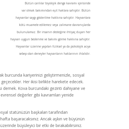
Bütün canlılar biyolojik denge kavramı içerisinde
var olmak bakımından eşit haklara sahiptir. Bütün
hayvanlar saygı gösterilme hakkına sahiptir. Hayvanlara
kötü muamele edilemez veya zalimane davranışlarda
bulunulamaz. Bir insanın desteğine ihtiyaç duyan her
hayvan uygun beslenme ve bakımı görme hakkına sahiptir.
Hayvanlar üzerine yapılan fiziksel ya da psikolojik acıya
sebep olan deneyler hayvanların haklarının ihlalidir.
k burcunda kariyerinizi geliştirmenizle, sosyal
çecekler. Her ikisi birlikte harekete edecek.
i demek. Kova burcundaki gezinti dahiyane ve
, evrensel değerler gibi kavramları yenide
syal statünüzün başkaları tarafından
bu hafta başaracaksınız. Ancak aşkın ve büyünün
erinde büyüleyici bir etki de bırakabilirsiniz.