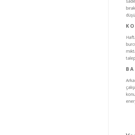
sade
bıra
düşü
K O
Haft
burc
mikt
talep
B A 
Arka
çalı
konu
ener