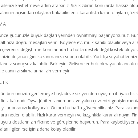
ailenizi kaybetmeye adım atarsınız. Sizi kızdıran konularda haksız o
larının açısından olaylara bakabilirseniz karanlıkta kalan olayları çözebi
V A
nce gücünüzle büyük dağları yerinden oynatmayı başarıyorsunuz. Bu
nçaltınıza doğru mesajları verin. Böylece ev, mülk sahibi olabilir veya ail
n çevrenizi değiştirme konularında bu hafta destek değil köstek oluyor
enizin düşmanlığını kazanmanıza sebep olabilir. Yurtdışı seyahatleriniz
larınız sonuçsuz kalabilir. Bekleyin. Gelişmeler hızlı olmayacak ancak u
çle canınızı sıkmalarına izin vermeyin.
L I K
ün burcunuzda gerilemeye başladı ve siz yeniden uyuşma ihtiyacı hisse
finiz kalmadı. Oysa Jüpiter tanınmanız ve yakın çevrenizi genişletmeniz 
 yıllar arkanızı kollayacak. Onlara bu hafta güvenebilirsiniz. Para kaza
lara neden olabilir. Hızlı karar vermeyin ve kızgınlıkla karar almayın. Fi
uyulu dostlarınızın fikrine ve görüşlerine başvurun. Para kaybettiyseniz g
ları ilgilenirse işiniz daha kolay olabilir.