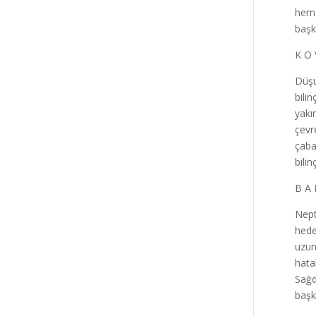
hem 
başka
K O 
Düşü
bili
yakı
çevr
çaba
bilin
B A 
Nept
hede
uzun
hata
Sağd
başka