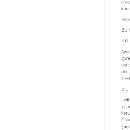
dikk
korun
Hepi
Bu 
K O 
Ayın
göre
Üstl
olma
dikk
B O 
Jüpi
yaşa
kötü
Onlar
Şans