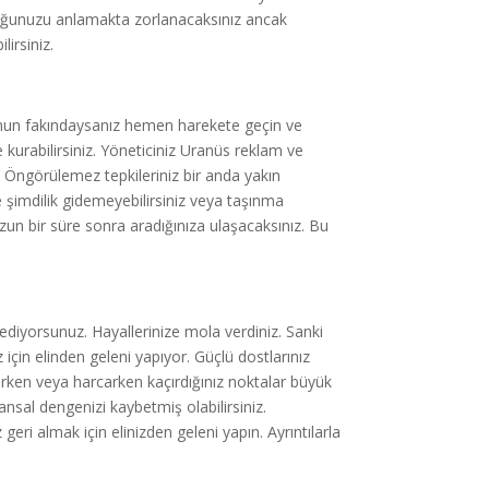
lduğunuzu anlamakta zorlanacaksınız ancak
lirsiniz.
nun fakındaysanız hemen harekete geçin ve
e kurabilirsiniz. Yöneticiniz Uranüs reklam ve
. Öngörülemez tepkileriniz bir anda yakın
e şimdilik gidemeyebilirsiniz veya taşınma
zun bir süre sonra aradığınıza ulaşacaksınız. Bu
diyorsunuz. Hayallerinize mola verdiniz. Sanki
için elinden geleni yapıyor. Güçlü dostlarınız
nırken veya harcarken kaçırdığınız noktalar büyük
nansal dengenizi kaybetmiş olabilirsiniz.
eri almak için elinizden geleni yapın. Ayrıntılarla