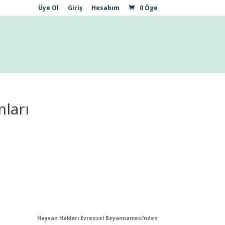
Üye Ol
Giriş
Hesabım
0 Öge
ları
Hayvan Hakları Evrensel Beyannamesi’nden