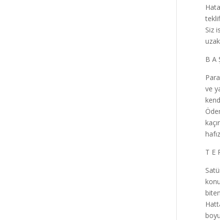
Hata
tekl
Siz 
uzak
B A 
Para
ve y
kend
Ödem
kaçı
hafı
T E 
Satü
konu
bite
Hatt
boyu