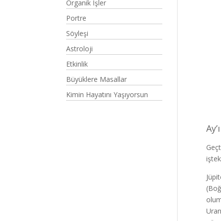
Organik İşler
Portre
Söyleşi
Astroloji
Etkinlik
Büyüklere Masallar
Kimin Hayatını Yaşıyorsun
Ay’
Geçt
işte
Jüpi
(Boğ
olum
Uran