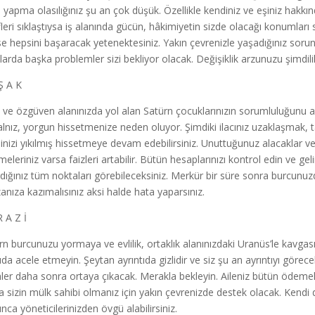
 yapma olasılığınız şu an çok düşük. Özellikle kendiniz ve eşiniz hakk
ifleri sıklaştıysa iş alanında gücün, hâkimiyetin sizde olacağı konumları s
ise hepsini başaracak yetenektesiniz. Yakın çevrenizle yaşadığınız soru
larda başka problemler sizi bekliyor olacak. Değişiklik arzunuzu şimdilik
Ş A K
 ve özgüven alanınızda yol alan Satürn çocuklarınızın sorumluluğunu art
alnız, yorgun hissetmenize neden oluyor. Şimdiki ilacınız uzaklaşmak, t
inizi yıkılmış hissetmeye devam edebilirsiniz. Unuttuğunuz alacaklar ve
eleriniz varsa faizleri artabilir. Bütün hesaplarınızı kontrol edin ve gel
rdığınız tüm noktaları görebileceksiniz. Merkür bir süre sonra burcunuz
zanıza kazımalısınız aksi halde hata yaparsınız.
R A Z İ
rn burcunuzu yormaya ve evlilik, ortaklık alanınızdaki Uranüs’le kavgası
da acele etmeyin. Şeytan ayrıntıda gizlidir ve siz şu an ayrıntıyı göre
nler daha sonra ortaya çıkacak. Merakla bekleyin. Aileniz bütün ödemele
a sizin mülk sahibi olmanız için yakın çevrenizde destek olacak. Kendi 
nca yöneticilerinizden övgü alabilirsiniz.