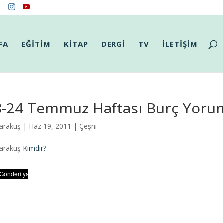
FA
EĞİTİM
KİTAP
DERGİ
TV
İLETİŞİM
8-24 Temmuz Haftası Burç Yorum
arakuş
| Haz 19, 2011 |
Çeşni
Karakuş
Kimdir?