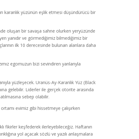
n karanlık yüzünün eşlik etmesi düşündürücü bir
inde oluşan bir savaşa sahne olurken yeryüzünde
en yanıdır ve görmediğimiz bilmediğimiz bir
çlarının ilk 10 derecesinde bulunan alanlara daha
ımız egomuzun bizi sevindiren yanlarıyla
anıyla yüzleşecek. Uranüs-Ay-Karanlık Yüz (Black
 gelebilir. Liderler ile gerçek otorite arasında
atılmasına sebep olabilir.
ortamı evimiz gibi hissetmeye çalışırken
ı fikirler keşfederek ilerleyebileceğiz. Haftanın
ırıklığına yol açacak sözlü ve yazılı anlaşmalara