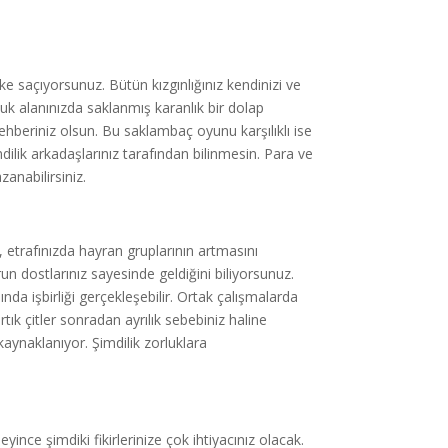
saçıyorsunuz. Bütün kızgınlığınız kendinizi ve
luk alanınızda saklanmış karanlık bir dolap
ehberiniz olsun. Bu saklambaç oyunu karşılıklı ise
mdilik arkadaşlarınız tarafından bilinmesin. Para ve
nabilirsiniz.
, etrafınızda hayran gruplarının artmasını
n dostlarınız sayesinde geldiğini biliyorsunuz.
ında işbirliği gerçekleşebilir. Ortak çalışmalarda
ırtık çitler sonradan ayrılık sebebiniz haline
 kaynaklanıyor. Şimdilik zorluklara
eyince şimdiki fikirlerinize çok ihtiyacınız olacak.