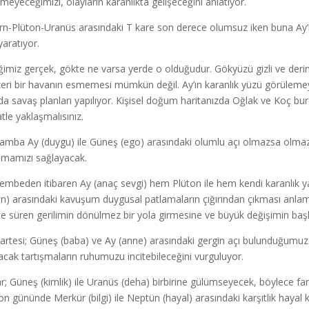
meyeceğimizi, olayların karanlıkta gelişeceğini anlatıyor.
rn-Plüton-Uranüs arasındaki T kare son derece olumsuz iken buna Ay’ı
yaratıyor.
iğimiz gerçek, gökte ne varsa yerde o olduğudur. Gökyüzü gizli ve der
eri bir havanın esmemesi mümkün değil. Ay’ın karanlık yüzü görülemey
da savaş planları yapılıyor. Kişisel doğum haritanızda Oğlak ve Koç bur
atle yaklaşmalısınız.
amba Ay (duygu) ile Güneş (ego) arasındaki olumlu açı olmazsa olmaz
şmamızı sağlayacak.
embeden itibaren Ay (anaç sevgi) hem Plüton ile hem kendi karanlık y
) arasındaki kavuşum duygusal patlamaların çığırından çıkması anlamına
ice süren gerilimin dönülmez bir yola girmesine ve büyük değişimin başl
rtesi; Güneş (baba) ve Ay (anne) arasındaki gergin açı bulunduğumuz 
acak tartışmaların ruhumuzu incitebileceğini vurguluyor.
r; Güneş (kimlik) ile Uranüs (deha) birbirine gülümseyecek, böylece farkl
on gününde Merkür (bilgi) ile Neptün (hayal) arasındaki karşıtlık hayal k