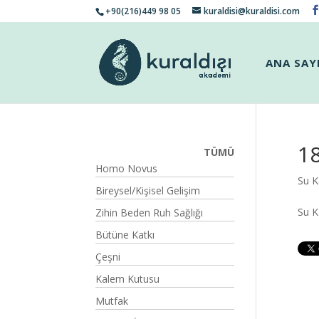
+90(216)449 98 05
kuraldisi@kuraldisi.com
ANA SAY
1
TÜMÜ
Homo Novus
Su K
Bireysel/Kişisel Gelişim
Su 
Zihin Beden Ruh Sağlığı
Bütüne Katkı
Çeşni
Kalem Kutusu
Mutfak