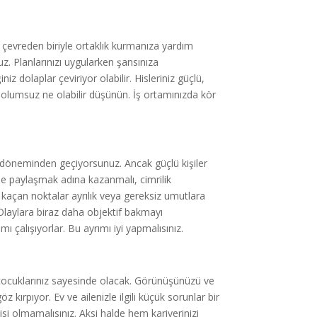
o çevreden biriyle ortaklık kurmanıza yardım
nuz. Planlarınızı uygularken şansınıza
niz dolaplar çeviriyor olabilir. Hisleriniz güçlü,
en olumsuz ne olabilir düşünün. İş ortamınızda kör
 döneminden geçiyorsunuz. Ancak güçlü kişiler
le paylaşmak adına kazanmalı, cimrilik
kaçan noktalar ayrılık veya gereksiz umutlara
 Olaylara biraz daha objektif bakmayı
 çalışıyorlar. Bu ayrımı iyi yapmalısınız.
 çocuklarınız sayesinde olacak. Görünüşünüzü ve
 kırpıyor. Ev ve ailenizle ilgili küçük sorunlar bir
isi olmamalısınız. Aksi halde hem kariyerinizi