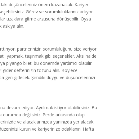
ındaki düşünceleriniz önem kazanacak. Kariyer
eçebilirsiniz. Görev ve sorumluluklarınız artıyor.
nlar uzaklara gitme arzusuna dönüşebilir. Oysa
 askıya alın.
tırıyor, partnerinizin sorumluluğunu size veriyor
atil yapmak, taşınmak gibi seçenekler. Aksi halde
ya piyango bileti bu dönemde yardımcı olabilir.
ir-gider defterinizin tozunu alın. Böylece
da geri gidecek. Şimdiki duygu ve düşüncelerinizi
na devam ediyor. Ayrılmak istiyor olabilirsiniz. Bu
cek durumda değilsiniz. Perde arkasında olup
rinizde ve alacaklarınızda yanınızda yer alacak.
düzeninizi kurun ve kariyerinize odaklanın. Hafta