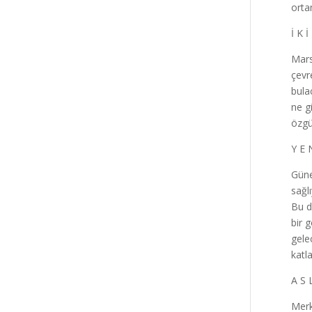
orta
İ K İ
Mars
çevr
bula
ne g
özgü
Y E 
Güne
sağl
Bu d
bir g
gele
katl
A S 
Merkü