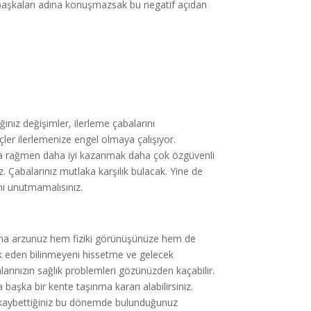
 başkaları adına konuşmazsak bu negatif açıdan
nız değişimler, ilerleme çabalarını
çler ilerlemenize engel olmaya çalışıyor.
una rağmen daha iyi kazanmak daha çok özgüvenli
iz. Çabalarınız mutlaka karşılık bulacak. Yine de
ını unutmamalısınız.
ma arzunuz hem fiziki görünüşünüze hem de
ik eden bilinmeyeni hissetme ve gelecek
ınlarınızın sağlık problemleri gözünüzden kaçabilir.
a başka bir kente taşınma kararı alabilirsiniz.
i kaybettiğiniz bu dönemde bulunduğunuz