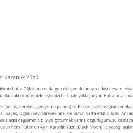
ın Karanlık Yüzü
iğimiz hafta Oğlak burcunda gerçekleşen dolunayın etkisi devam ediyor
ki, okuldaki otoritemizle ilişkimizi bir finale yaklaştırıyor. Hafta orta
ter (bolluk, bereket, genişleme planeti) ile Plüton (köklü değişimler pla
a, Başak, Oğlak) sevindirecek nitelikte bütün hafta etkili olacak. Ancak
suz açısı değişimin bizi iyiye götürmek yerine özgürlüğümüzü kısıtlayan
üs’ün hem Plüton’un Ay’ın Karanlık Yüzü (Black Moon) ile yaptığı açılar