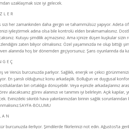
mdan uzaklaşmak size iyi gelecek.
 Z L E R
 sizi her zamankinden daha gergin ve tahammülsüz yapıyor. Adeta öfke 
enizi iyileştirmek adına olsa bile kontrolü elden bırakmamalısınız. Dost
caksınız. Kutuyu şimdilik açmazsınız. Ama içinize düşen kuşkular sizin r
izlendiğini zaten biliyor olmalısınız. Özel yaşamınızda ne olup bittiği şi
ven alanında hoş bir dönemden geçiyorsunuz. Şans oyunlarında da kaza
N G E Ç
ş ve Venüs burcunuzda parlıyor. Sağlıklı, enerjik ve çekici görünmenizi
ıyor. En şanslı olduğunuz konu arkadaşlık. Bolluğun ve duygusal konforu
ostluklardan biri ortaklığa dönüşebilir. Veya eşinizle arkadaşlarınız aras
örev alacaksanız görev alanınızı ve tanımını iyi belirleyin. Açık kapılar, y
cek. Evinizdeki sıkıntılı hava yakınlarınızdan birinin sağlık sorunlarından
anmalısınız.SAYFA-BOLUMU
L A N
r burcunuzda ilerliyor. Şimdilerde fikirlerinizi not edin. Ağustos’ta geril