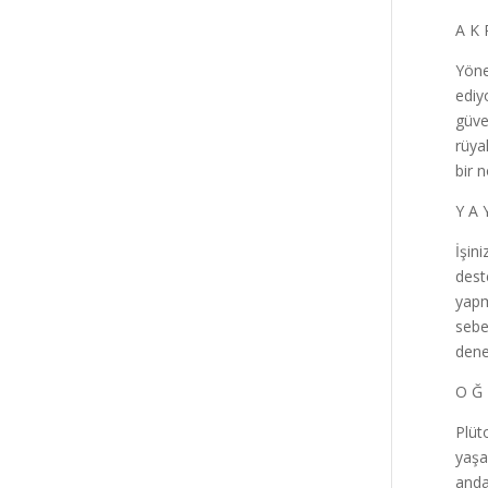
A K 
Yöne
ediy
güven
rüya
bir 
Y A 
İşin
dest
yapm
sebe
dene
O Ğ 
Plüt
yaşa
anda