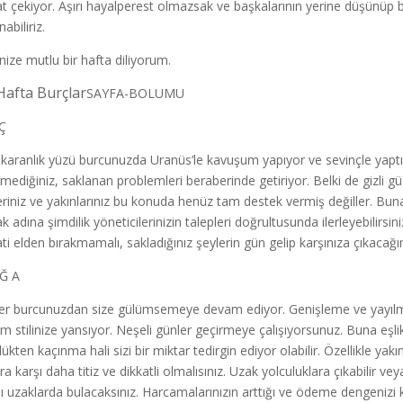
at çekiyor. Aşırı hayalperest olmazsak ve başkalarının yerine düşünüp
abiliriz.
nize mutlu bir hafta diliyorum.
Hafta Burçlar
SAYFA-BOLUMU
Ç
 karanlık yüzü burcunuzda Uranüs’le kavuşum yapıyor ve sevinçle yaptığı
mediğiniz, saklanan problemleri beraberinde getiriyor. Belki de gizli gü
eriniz ve yakınlarınız bu konuda henüz tam destek vermiş değiller. B
k adına şimdilik yöneticilerinizin talepleri doğrultusunda ilerleyebilirsin
ati elden bırakmamalı, sakladığınız şeylerin gün gelip karşınıza çıkacağ
Ğ A
ter burcunuzdan size gülümsemeye devam ediyor. Genişleme ve yayıl
m stilinize yansıyor. Neşeli günler geçirmeye çalışıyorsunuz. Buna eşl
lükten kaçınma hali sizi bir miktar tedirgin ediyor olabilir. Özellikle yak
a karşı daha titiz ve dikkatli olmalısınız. Uzak yolculuklara çıkabilir vey
ı uzaklarda bulacaksınız. Harcamalarınızın arttığı ve ödeme dengeniz