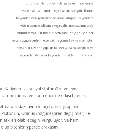
Bütün canlılar biyolojik denge kavramı içerisinde
var olmak bakımından eşit haklara sahiptir. Bütün
hayvanlar saygı gösterilme hakkına sahiptir. Hayvanlara
kötü muamele edilemez veya zalimane davranışlarda
bulunulamaz. Bir insanın desteğine ihtiyaç duyan her
hayvan uygun beslenme ve bakımı görme hakkına sahiptir.
Hayvanlar üzerine yapılan fiziksel ya da psikolojik acıya
sebep olan deneyler hayvanların haklarının ihlalidir.
. Kariyerimizi, sosyal statümüzü ve evdeki,
sında tamamlanma ve sona erdirme etkisi bitecek.
neti) arasındaki uyumlu açı toprak gruplarını
 Plüton’un, Uranüs (özgürleştiren değişimler) ile
 etkileri olabileceğini vurguluyor. Ve hem
 olup bitenlerin perde arakasını