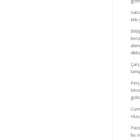
göre
Satü
etki 
Bild
benz
alan
dikk
Çarş
tanı
Perş
Moon
gizl
Cuma
oluş
Paza
bu s