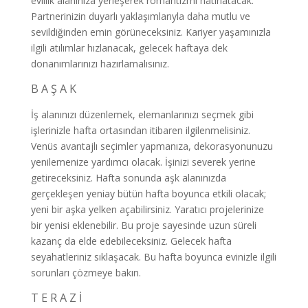
evlilik alanınıza yerleşerek romantizmi hatırlatacak.
Partnerinizin duyarlı yaklaşımlarıyla daha mutlu ve
sevildiğinden emin görüneceksiniz. Kariyer yaşamınızla
ilgili atılımlar hızlanacak, gelecek haftaya dek
donanımlarınızı hazırlamalısınız.
B A Ş A K
İş alanınızı düzenlemek, elemanlarınızı seçmek gibi
işlerinizle hafta ortasından itibaren ilgilenmelisiniz.
Venüs avantajlı seçimler yapmanıza, dekorasyonunuzu
yenilemenize yardımcı olacak. İşinizi severek yerine
getireceksiniz. Hafta sonunda aşk alanınızda
gerçekleşen yeniay bütün hafta boyunca etkili olacak;
yeni bir aşka yelken açabilirsiniz. Yaratıcı projelerinize
bir yenisi eklenebilir. Bu proje sayesinde uzun süreli
kazanç da elde edebileceksiniz. Gelecek hafta
seyahatleriniz sıklaşacak. Bu hafta boyunca evinizle ilgili
sorunları çözmeye bakın.
T E R A Z İ