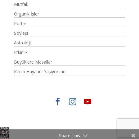
Mutfak
Organik İşler
Portre
Söyleşi
Astroloji
Etkinlik
Büyüklere Masallar
Kimin Hayatını Yaşıyorsun
Elegant Themes
tarafından tasarlandı. |
WordPress
gururla sunar.
Share This