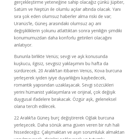
gerçekleştirme yeteneğine sahip olacağız çünkü Jüpiter,
Satürn ve Neptün ile olumlu açılar altında olacak. Yanı
sıra şok eden olumsuz haberler alma riski de var;
Uranüs’le, Güneş arasındaki olumsuz açı ani
değişikliklerin şokunu atlattıktan sonra yeniliğin şimdiki
konumumuzdan daha konforlu getirileri olacağını
anlatıyor.
Bununla birlikte Venüs; sevgi ve aşk konusunda
kuşkucu, ilgisiz, sevgisiz yaklaşımını bu hafta da
sürdürecek. 20 Aralık’tan itibaren Venüs, Kova burcuna
yerleşerek iyiden iyiye duyarlılığını kaybedecek,
romantik yapısından uzaklaşacak. Sevgi sözcükleri
yerini hümanist yaklaşımlara ve orijinal, çok değişik
duygusal ifadelere bırakacak. Özgür aşk, geleneksel
olana tercih edilecek.
22 Aralık’ta Güneş burç değiştirerek Oğlak burcuna
yerleşecek. Daha sönük ama güven veren bir ruh hali
hissedeceğiz. Çalışmaktan ve aşırı sorumluluk almaktan