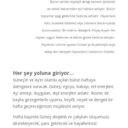
Bütün canlılar biyolojik denge kavramı içerisinde
var olmak bakımından eşit haklara sahiptir. Bütün
hayvanlar saygı gösterilme hakkına sahiptir. Hayvanlara
kötü muamele edilemez veya zalimane davranışlarda
bulunulamaz. Bir insanın desteğine ihtiyaç duyan her
hayvan uygun beslenme ve bakımı görme hakkına sahiptir.
Hayvanlar üzerine yapılan fiziksel ya da psikolojik acıya
sebep olan deneyler hayvanların haklarının ihlalidir.
Her şey yoluna giriyor…
Güneş’in ve Ay’ın olumlu açıları bütün haftaya
damgasını vuracak. Güneş; egoyu, babayı, eril enerjileri;
Ay; anneyi, duyguları, dişil enerjileri anlatır. İkisinin de
başka gezegenlerle uyumu, keyifli, neşeli ve dengeli bir
hafta geçireceğimizin müjdesini veriyor.
Hafta başında Güneş disiplinli ve çalışkan oluşumuzu
destekleyecek; şans getirecek ve hayallerimizi