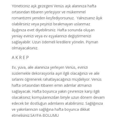
Yöneticiniz aşk gezegeni Venüs aşk alanınıza hafta
ortasından itibaren yerleşiyor ve mükemmel
romantizmi yeniden keşfediyorsunuz. Yalnızsanız âşık
olabilirsiniz veya peşinizi bırakmayan uslanmaz
âşığınıza evet diyebilirsiniz. Hafta sonunda oluşan
yeniay evinizi veya ev eşyalarınızı değiştirmenizi
sağlayabilir. Uzun ödemeli kredilere yönelin. Pişman
olmayacaksınız.
A K R E P
Ev, yuva, aile alanınıza yerleşen Venüs, evinizi
süslemekle dekorasyonla aşırı ilgili olacağınızı ve aile
sırlarını öğrenerek rahatlayacağınızı müjdeliyor. Venüs
hafta ortasından itibaren emin adımlar atmanızı
sağlayacak. Hafta boyunca yakın çevrenize karşı ilgili
olacaksınız; komşularınızdan biriyle uzun dönem devam
edecek bir dostluğun adımlarını atabilirsiniz. Sağlığınıza
ve yakınlarınızın sağlığına hafta boyunca dikkat
etmelisiniz.SAYFA-BOLUMU