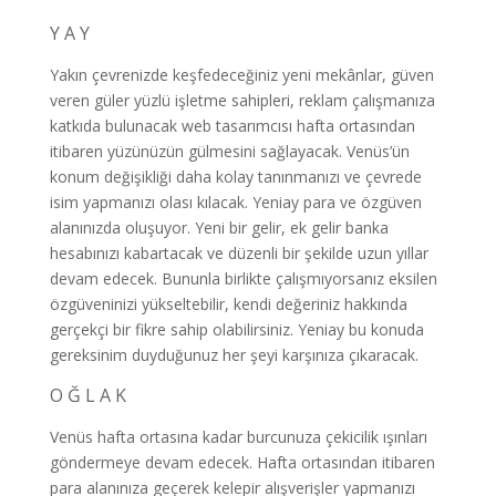
Y A Y
Yakın çevrenizde keşfedeceğiniz yeni mekânlar, güven
veren güler yüzlü işletme sahipleri, reklam çalışmanıza
katkıda bulunacak web tasarımcısı hafta ortasından
itibaren yüzünüzün gülmesini sağlayacak. Venüs’ün
konum değişikliği daha kolay tanınmanızı ve çevrede
isim yapmanızı olası kılacak. Yeniay para ve özgüven
alanınızda oluşuyor. Yeni bir gelir, ek gelir banka
hesabınızı kabartacak ve düzenli bir şekilde uzun yıllar
devam edecek. Bununla birlikte çalışmıyorsanız eksilen
özgüveninizi yükseltebilir, kendi değeriniz hakkında
gerçekçi bir fikre sahip olabilirsiniz. Yeniay bu konuda
gereksinim duyduğunuz her şeyi karşınıza çıkaracak.
O Ğ L A K
Venüs hafta ortasına kadar burcunuza çekicilik ışınları
göndermeye devam edecek. Hafta ortasından itibaren
para alanınıza geçerek kelepir alışverişler yapmanızı