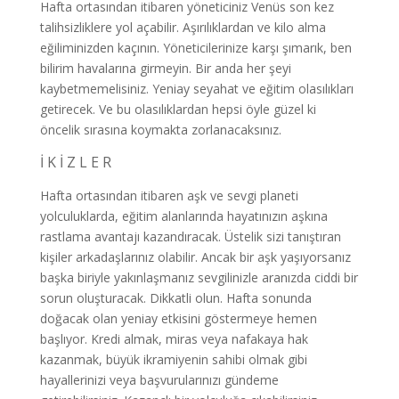
Hafta ortasından itibaren yöneticiniz Venüs son kez
talihsizliklere yol açabilir. Aşırılıklardan ve kilo alma
eğiliminizden kaçının. Yöneticilerinize karşı şımarık, ben
bilirim havalarına girmeyin. Bir anda her şeyi
kaybetmemelisiniz. Yeniay seyahat ve eğitim olasılıkları
getirecek. Ve bu olasılıklardan hepsi öyle güzel ki
öncelik sırasına koymakta zorlanacaksınız.
İ K İ Z L E R
Hafta ortasından itibaren aşk ve sevgi planeti
yolculuklarda, eğitim alanlarında hayatınızın aşkına
rastlama avantajı kazandıracak. Üstelik sizi tanıştıran
kişiler arkadaşlarınız olabilir. Ancak bir aşk yaşıyorsanız
başka biriyle yakınlaşmanız sevgilinizle aranızda ciddi bir
sorun oluşturacak. Dikkatli olun. Hafta sonunda
doğacak olan yeniay etkisini göstermeye hemen
başlıyor. Kredi almak, miras veya nafakaya hak
kazanmak, büyük ikramiyenin sahibi olmak gibi
hayallerinizi veya başvurularınızı gündeme