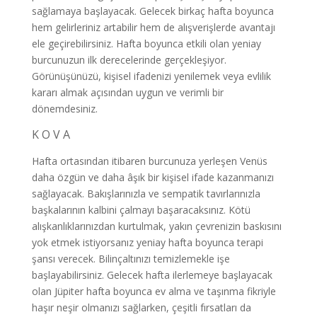
sağlamaya başlayacak. Gelecek birkaç hafta boyunca
hem gelirleriniz artabilir hem de alışverişlerde avantajı
ele geçirebilirsiniz. Hafta boyunca etkili olan yeniay
burcunuzun ilk derecelerinde gerçekleşiyor.
Görünüşünüzü, kişisel ifadenizi yenilemek veya evlilik
kararı almak açısından uygun ve verimli bir
dönemdesiniz.
K O V A
Hafta ortasından itibaren burcunuza yerleşen Venüs
daha özgün ve daha âşık bir kişisel ifade kazanmanızı
sağlayacak. Bakışlarınızla ve sempatik tavırlarınızla
başkalarının kalbini çalmayı başaracaksınız. Kötü
alışkanlıklarınızdan kurtulmak, yakın çevrenizin baskısını
yok etmek istiyorsanız yeniay hafta boyunca terapi
şansı verecek. Bilinçaltınızı temizlemekle işe
başlayabilirsiniz. Gelecek hafta ilerlemeye başlayacak
olan Jüpiter hafta boyunca ev alma ve taşınma fikriyle
haşır neşir olmanızı sağlarken, çeşitli fırsatları da