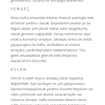
getirebilirsiniz. Kazançlı bir yolculuğa çıkabilirsiniz.
Y E N G E Ç
Venüs hafta ortasından itibaren finansal avantajlar elde
etmenize yardımcı olacak. Başkalarının paraları ya da
düğün takıları yeni yıla bir miktar daha zenginleşmiş
olarak girmenizi sağlayabilir. Yeniay evlenmenizi veya
ortak iş kurmanızı onaylıyor. Sıkıntıyla sevinci bir arada
yaşayacağınız bu hafta, dostluklara ve insancıl
amaçlara, yardımlaşmalara odaklanmalısınız. Ters
giden arkadaşlıklara gelecek hafta ihtiyacınız
olacak.SAYFA-BOLUMU
A S L A N
Yeni bir iş teklifi veya iş arkadaşı bütün hayatınızı
değiştirebilir. Aşırı yoruluyor ve çok çalışıyorsunuz.
İşlerinizi kolaylaştıracak yardımcı kuvvete ihtiyacınız var.
Yakın çevrenizde size destek sunacak kişiler var.
Umutsuz olmayın. Hafta ortasından itibaren Venüs