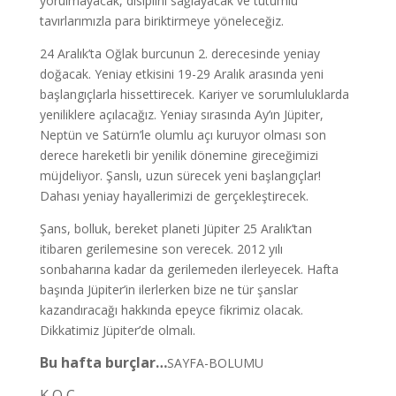
yorulmayacak, disiplini sağlayacak ve tutumlu
tavırlarımızla para biriktirmeye yöneleceğiz.
24 Aralık’ta Oğlak burcunun 2. derecesinde yeniay
doğacak. Yeniay etkisini 19-29 Aralık arasında yeni
başlangıçlarla hissettirecek. Kariyer ve sorumluluklarda
yeniliklere açılacağız. Yeniay sırasında Ay’ın Jüpiter,
Neptün ve Satürn’le olumlu açı kuruyor olması son
derece hareketli bir yenilik dönemine gireceğimizi
müjdeliyor. Şanslı, uzun sürecek yeni başlangıçlar!
Dahası yeniay hayallerimizi de gerçekleştirecek.
Şans, bolluk, bereket planeti Jüpiter 25 Aralık’tan
itibaren gerilemesine son verecek. 2012 yılı
sonbaharına kadar da gerilemeden ilerleyecek. Hafta
başında Jüpiter’in ilerlerken bize ne tür şanslar
kazandıracağı hakkında epeyce fikrimiz olacak.
Dikkatimiz Jüpiter’de olmalı.
Bu hafta burçlar…
SAYFA-BOLUMU
K O Ç