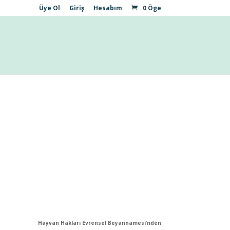
Üye Ol
Giriş
Hesabım
0 Öge
Hayvan Hakları Evrensel Beyannamesi’nden