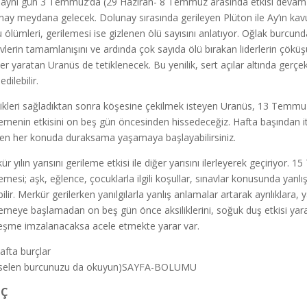
 aynı gün 3 Temmuz’da (29 Haziran- 8 Temmuz arasında etkisi devam
nay meydana gelecek. Dolunay sırasında gerileyen Plüton ile Ay’ın kav
u ölümleri, gerilemesi ise gizlenen ölü sayısını anlatıyor. Oğlak burcun
vlerin tamamlanışını ve ardında çok sayıda ölü bırakan liderlerin çökü
rler yaratan Uranüs de tetiklenecek. Bu yenilik, sert açılar altında gerçek
dilebilir.
likleri sağladıktan sonra köşesine çekilmek isteyen Uranüs, 13 Temm
lemenin etkisini on beş gün öncesinden hissedeceğiz. Hafta başından itib
n her konuda duraksama yaşamaya başlayabilirsiniz.
ür yılın yarısını gerileme etkisi ile diğer yarısını ilerleyerek geçiriyo
lemesi; aşk, eğlence, çocuklarla ilgili koşullar, sınavlar konusunda yanlı
bilir. Merkür gerilerken yanılgılarla yanlış anlamalar artarak ayrılıklara
lemeye başlamadan on beş gün önce aksiliklerini, soğuk duş etkisi yarat
eşme imzalanacaksa acele etmekte yarar var.
afta burçlar
kselen burcunuzu da okuyun)SAYFA-BOLUMU
 Ç