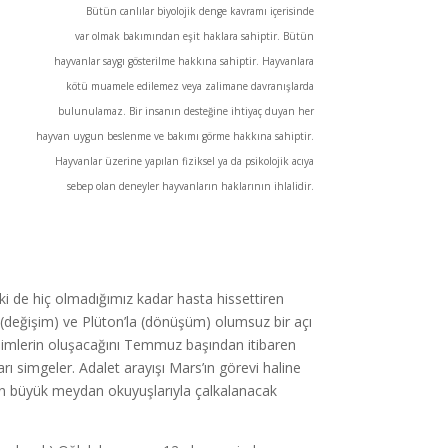
Bütün canlılar biyolojik denge kavramı içerisinde
var olmak bakımından eşit haklara sahiptir. Bütün
hayvanlar saygı gösterilme hakkına sahiptir. Hayvanlara
kötü muamele edilemez veya zalimane davranışlarda
bulunulamaz. Bir insanın desteğine ihtiyaç duyan her
hayvan uygun beslenme ve bakımı görme hakkına sahiptir.
Hayvanlar üzerine yapılan fiziksel ya da psikolojik acıya
sebep olan deneyler hayvanların haklarının ihlalidir.
i de hiç olmadığımız kadar hasta hissettiren
(değişim) ve Plüton’la (dönüşüm) olumsuz bir açı
işimlerin oluşacağını Temmuz başından itibaren
ı simgeler. Adalet arayışı Mars’ın görevi haline
ın büyük meydan okuyuşlarıyla çalkalanacak