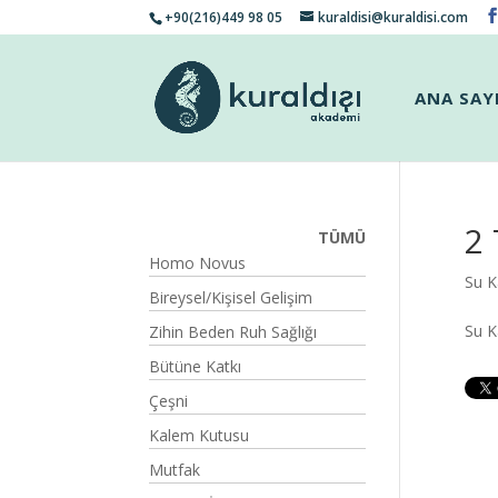
+90(216)449 98 05
kuraldisi@kuraldisi.com
ANA SAY
2
TÜMÜ
Homo Novus
Su K
Bireysel/Kişisel Gelişim
Su 
Zihin Beden Ruh Sağlığı
Bütüne Katkı
Çeşni
Kalem Kutusu
Mutfak