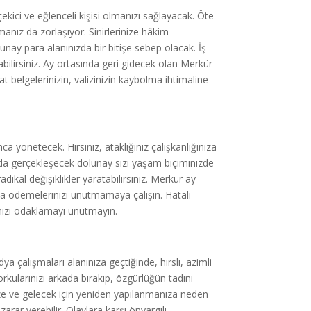
kici ve eğlenceli kişisi olmanızı sağlayacak. Öte
manız da zorlaşıyor. Sinirlerinize hâkim
olunay para alanınızda bir bitişe sebep olacak. İş
labilirsiniz. Ay ortasında geri gidecek olan Merkür
 belgelerinizin, valizinizin kaybolma ihtimaline
a yönetecek. Hırsınız, ataklığınız çalışkanlığınıza
da gerçekleşecek dolunay sizi yaşam biçiminizde
ikal değişiklikler yaratabilirsiniz. Merkür ay
rta ödemelerinizi unutmamaya çalışın. Hatalı
tinizi odaklamayı unutmayın.
 çalışmaları alanınıza geçtiğinde, hırslı, azimli
orkularınızı arkada bırakıp, özgürlüğün tadını
nize ve gelecek için yeniden yapılanmanıza neden
zarar verebilir. Olaylara karşı önyargılı