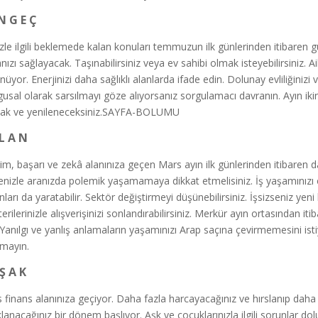
N G E Ç
izle ilgili beklemede kalan konuları temmuzun ilk günlerinden itibaren 
nızı sağlayacak. Taşınabilirsiniz veya ev sahibi olmak isteyebilirsiniz. A
üyor. Enerjinizi daha sağlıklı alanlarda ifade edin. Dolunay evliliğinizi v
usal olarak sarsılmayı göze alıyorsanız sorgulamacı davranın. Ayın iki
ak ve yenileneceksiniz.SAYFA-BOLUMU
 L A N
işim, başarı ve zekâ alanınıza geçen Mars ayın ilk günlerinden itibaren
enizle aranızda polemik yaşamamaya dikkat etmelisiniz. İş yaşamınızı et
ları da yaratabilir. Sektör değiştirmeyi düşünebilirsiniz. İşsizseniz yeni 
erilerinizle alışverişinizi sonlandırabilirsiniz. Merkür ayın ortasından i
! Yanılgı ve yanlış anlamaların yaşamınızı Arap saçına çevirmemesini isti
mayın.
Ş A K
 finans alanınıza geçiyor. Daha fazla harcayacağınız ve hırslanıp daha 
lanacağınız bir dönem başlıyor. Aşk ve çocuklarınızla ilgili sorunlar dol