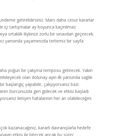
gündeme getirebilirsiniz. Mars daha cesur kararlar
ile içi tartışmalar ay boyunca kaçınılmaz
eya ortaklık ilişkinizi zorlu bir sınavdan geçirecek.
nci yarısında yaşamınızda tertemiz bir sayfa
 daha yoğun bir çalışma temposu getirecek. Yakın
kileyecek olan dolunay ayın ilk yarısında sağlık
bir başlangıç yapabilir, çalışıyorsanız bazı
tibaren burcunuzda geri gidecek ve etkisi başladı
yorsanız iletişim hatalarının her an olabileceğini
çok kazanacağınız, kararlı davranışlarla hedefe
unayın etkisi ile bitecek ancak bu süreç