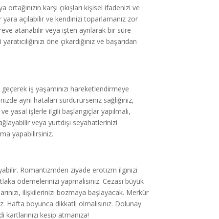
ortağınızın karşı çıkışları kişisel ifadenizi ve
 yara açılabilir ve kendinizi toparlamanız zor
reve atanabilir veya işten ayrılarak bir süre
 yaratıcılığınızı öne çıkardığınız ve başarıdan
a geçerek iş yaşamınızı hareketlendirmeye
rinizde aynı hataları sürdürürseniz sağlığınız,
e yasal işlerle ilgili başlangıçlar yapılmalı,
ğlayabilir veya yurtdışı seyahatlerinizi
şma yapabilirsiniz.
yabilir. Romantizmden ziyade erotizm ilginizi
utlaka ödemelerinizi yapmalısınız. Cezası büyük
arınızı, ilişkilerinizi bozmaya başlayacak. Merkür
z. Hafta boyunca dikkatli olmalısınız. Dolunay
i kartlarınızı kesip atmanıza!