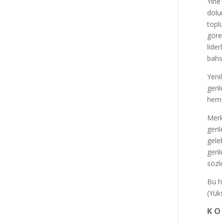
Yine
dolu
topl
göre
lide
bahse
Yeni
geri
heme
Merk
geri
gele
geri
sözl
Bu h
(Yü
K O