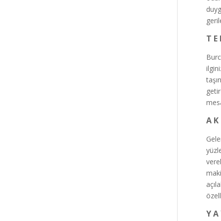
duyg
geri
T E 
Burc
ilgi
taşı
geti
mesaj
A K 
Gele
yüzl
vere
maki
açıl
özel
Y A