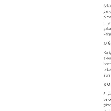
Arka
yand
olma
arıy
şaka
karş
O Ğ
Kari
ekle
önem
orta
evra
K O
Seya
ve c
çıka
olaca