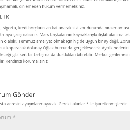
aşmamalı, dinlemeden hüküm vermemelisiniz.
L I K
i, sigorta, kredi borçlarınızın katlanarak sizi zor durumda bırakmaması
maya çalışmalısınız. Mars başkalarının kaynaklarıyla ilişkili alanınızı te
n olabilir. Temmuz ameliyat olmak için hiç de uygun bir ay değil. Zorunl
nızı koparacak dolunay Oğlak burcunda gerçekleşecek. Ayrılık nedeniniz
leceği gibi sert bir tartışma da dostlukları bitirebilir. Merkür gerilemes
lir. Kendinizi korumalısınız.
rum Gönder
sta adresiniz yayınlanmayacak.
Gerekli alanlar
*
ile işaretlenmişlerdir