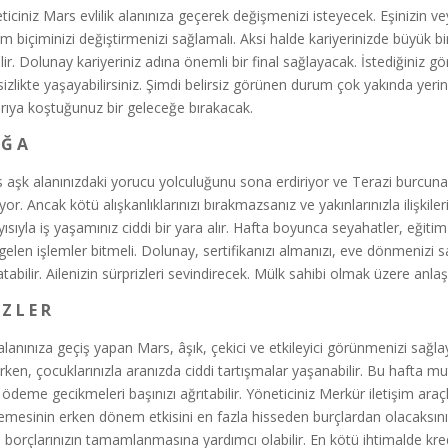
iciniz Mars evlilik alanınıza geçerek değişmenizi isteyecek. Eşinizin veya 
m biçiminizi değiştirmenizi sağlamalı. Aksi halde kariyerinizde büyük bir
ilir. Dolunay kariyeriniz adına önemli bir final sağlayacak. İstediğiniz gö
rsizlikte yaşayabilirsiniz. Şimdi belirsiz görünen durum çok yakında yerini
rıya koştuğunuz bir geleceğe bırakacak.
 Ğ A
 aşk alanınızdaki yorucu yolculuğunu sona erdiriyor ve Terazi burcun
yor. Ancak kötü alışkanlıklarınızı bırakmazsanız ve yakınlarınızla ilişkile
ısıyla iş yaşamınız ciddi bir yara alır. Hafta boyunca seyahatler, eğitim v
gelen işlemler bitmeli. Dolunay, sertifikanızı almanızı, eve dönmenizi sa
atabilir. Ailenizin sürprizleri sevindirecek. Mülk sahibi olmak üzere anla
İ Z L E R
alanınıza geçiş yapan Mars, âşık, çekici ve etkileyici görünmenizi sağla
rken, çocuklarınızla aranızda ciddi tartışmalar yaşanabilir. Bu hafta m
 ödeme gecikmeleri başınızı ağrıtabilir. Yöneticiniz Merkür iletişim araçl
lemesinin erken dönem etkisini en fazla hisseden burçlardan olacaksını
i borçlarınızın tamamlanmasına yardımcı olabilir. En kötü ihtimalde kred