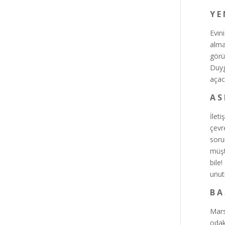
Y E 
Evin
alma
görün
Duyg
açac
A S
İlet
çevr
sorun
müşt
bile
unut
B A 
Mars
odak