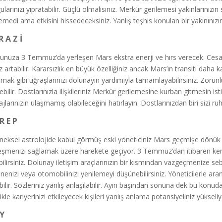
ularınızı yıpratabilir. Güçlü olmalısınız. Merkür gerilemesi yakınlarınız
lemedi ama etkisini hissedeceksiniz. Yanlış teşhis konulan bir yakınınızı
R A Z İ
unuza 3 Temmuz’da yerleşen Mars ekstra enerji ve hırs verecek. Cesar
niz artabilir. Kararsızlık en büyük özelliğiniz ancak Mars’ın transiti dah
nmak gibi uğraşlarınızı dolunayın yardımıyla tamamlayabilirsiniz. Zorunlu
rebilir. Dostlarınızla ilişkileriniz Merkür gerilemesine kurban gitmesin i
larınızın ulaşmamış olabileceğini hatırlayın. Dostlarınızdan biri sizi ruh 
R E P
neksel astrolojide kabul görmüş eski yöneticiniz Mars geçmişe dönük so
eşmenizi sağlamak üzere harekete geçiyor. 3 Temmuz’dan itibaren kendi
bilirsiniz. Dolunay iletişim araçlarınızın bir kısmından vazgeçmenize seb
nenizi veya otomobilinizi yenilemeyi düşünebilirsiniz. Yöneticilerle ar
abilir. Sözleriniz yanlış anlaşılabilir. Ayın başından sonuna dek bu konud
likle kariyerinizi etkileyecek kişileri yanlış anlama potansiyeliniz yük
 Y