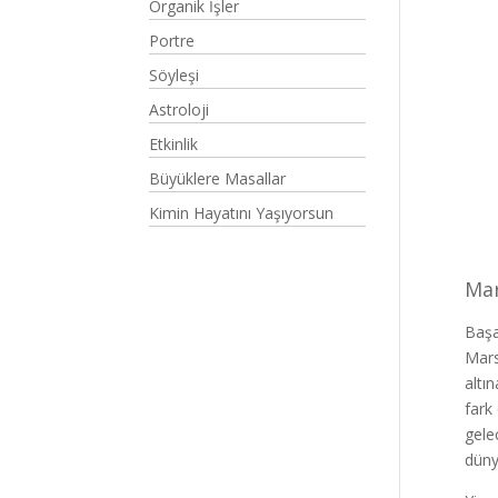
Organik İşler
Portre
Söyleşi
Astroloji
Etkinlik
Büyüklere Masallar
Kimin Hayatını Yaşıyorsun
Mar
Başa
Mars
altı
fark
gele
düny