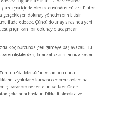
 edecek) Oğlak burcunun 12. derecesinde
uşum açısı içinde olması düşündürücü zira Plüton
da gerçekleşen dolunay yönetimlerin bitişini,
şünü ifade edecek. Çünkü dolunay sırasında yeni
leştiği için kanlı bir dolunay olacağından
uz’da Koç burcunda geri gitmeye başlayacak. Bu
aren ilişkilerden, finansal yatırımlarınıza kadar
r. 15 Temmuz’da Merkür’ün Aslan burcunda
şlıkların, ayrılıkların kurbanı olmamız anlamına
, yanlış kararlara neden olur. Ve Merkür de
an şakalarını başlatır. Dikkatli olmakta ve