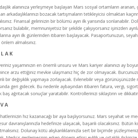
daşlık alanınıza yerleşmeye başlayan Mars sosyal ortamların aranan, çe
an arkadaşlıklarınızı bozacak tartışmaların tetikleyicisi olmaktan kaçın
lısınız. Finansal gelirinizin bir bölümü ayın ilk yarısında sonlanabilir. D
orsanız bulabilir, memnuniyetsiz bir şekilde çalışıyorsanız işinizden ayrı
larına ayın ilk günlerinden itibaren başlayacak. Pasaportunuzun, seyahat
ı önlem almalısınız.
 L A K
yeriniz yaşamınızın en önemli unsuru ve Mars kariyer alanınızı ay boyunc
nince arzu ettiğiniz mevkie ulaşmanız hiç de zor olmayacak. Burcunuz
li bir değişiklik yapmaya zorlayacak. Evlenebilir veya görünüşünüzde rad
sında geri gidecek. Bu nedenle aybaşından itibaren fatura, vergi, sigo
k baş ağrıtacak sonuçlar yaratabilir. Kontrollerinizi sıklaştırın ve dikka
 V A
hatlerinizin hız kazanacağı bir aya başlıyorsunuz. Mars seyahat ve medya
esur davranışlarınızla hedefinize ulaşacak, başarılı olacaksınız. Bütün k
rtmalısınız. Dolunay kötü alışkanlıklarınızla sert bir biçimde yüzleşme
k. Merkür gerilemesinin erken dönem etkisi evlilik ve ortaklık ilişkinize 