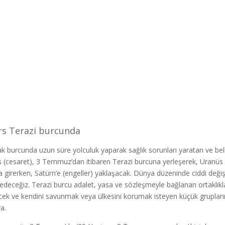
s Terazi burcunda
k burcunda uzun süre yolculuk yaparak sağlık sorunları yaratan ve belk
 (cesaret), 3 Temmuz’dan itibaren Terazi burcuna yerleşerek, Uranüs 
na girerken, Satürn’e (engeller) yaklaşacak. Dünya düzeninde ciddi değ
 edeceğiz. Terazi burcu adalet, yasa ve sözleşmeyle bağlanan ortaklıklar
cek ve kendini savunmak veya ülkesini korumak isteyen küçük gruplar
a.