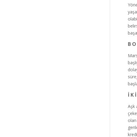
Yönet
yaşa
olab
beli
başa
B O
Mars
başlı
dolay
süre
başl
İ K 
Aşk 
çeke
olan
geri
kred