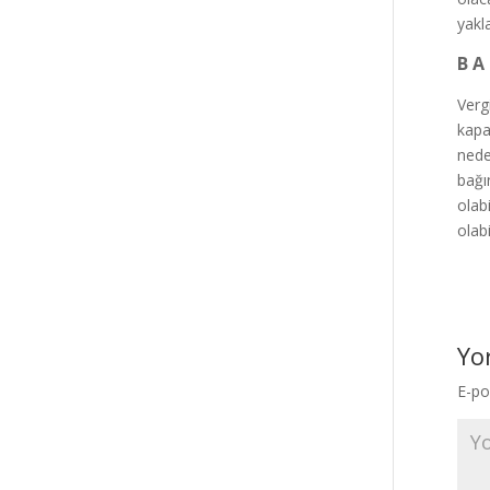
yakl
B A 
Verg
kapat
nede
bağı
olabi
olabi
Yo
E-po