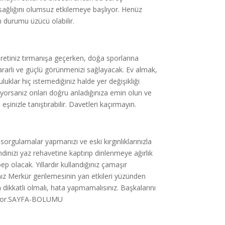
ın sağlığını olumsuz etkilemeye başlıyor. Henüz
n durumu üzücü olabilir.
etiniz tırmanışa geçerken, doğa sporlarına
a kararlı ve güçlü görünmenizi sağlayacak. Ev almak,
luklar hiç istemediğiniz halde yer değişikliği
stiyorsanız onları doğru anladığınıza emin olun ve
eşinizle tanıştırabilir. Davetleri kaçırmayın.
rgulamalar yapmanızı ve eski kırgınlıklarınızla
nizi yaz rehavetine kaptırıp dinlenmeye ağırlık
ep olacak. Yıllardır kullandığınız çamaşır
anız Merkür gerilemesinin yan etkileri yüzünden
a dikkatli olmalı, hata yapmamalısınız. Başkalarını
seliyor.SAYFA-BOLUMU