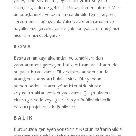
yerleşecek. Seyahatler, eğitim programı ve yasal
süreçler gündeme gelebilir. Perşembeden itibaren Mars
arkadaşlarınızla ve uzun zamandır dilediğiniz şeylerle
ilgilenmenizi sağlayacak. Yakın çevre buluşmaları ve
hayallerinizi gerçekleştirme çabaları yalnız olmadığınızı
hissetmenizi sağlayacak.
K O V A
Başkalarının kaynaklarından ve tanıdıklarından
yararlanmanız gerekiyor, hafta ortasından itibaren de
bu şansı bulacaksınız. Titiz çalışmalar sonucunda
aradığınız sponsoru bulabilirsiniz. Öte yandan
perşembeden itibaren yöneticilerinizle birlikte
koşuşturmaktan zevk duyacaksınız. Çalışmalarınız
ekstra gelirlerle veya gelir artışıyla ödüllendirilebilir.
Yaratıcı projeleriniz beğenilecek.
B A L I K
Burcunuzda gerileyen yöneticiniz Neptün haftanın yıldızı