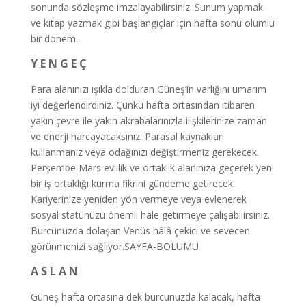
sonunda sözleşme imzalayabilirsiniz. Sunum yapmak
ve kitap yazmak gibi başlangıçlar için hafta sonu olumlu
bir dönem.
Y E N G E Ç
Para alanınızı ışıkla dolduran Güneş’in varlığını umarım
iyi değerlendirdiniz. Çünkü hafta ortasından itibaren
yakın çevre ile yakın akrabalarınızla ilişkilerinize zaman
ve enerji harcayacaksınız. Parasal kaynakları
kullanmanız veya odağınızı değiştirmeniz gerekecek.
Perşembe Mars evlilik ve ortaklık alanınıza geçerek yeni
bir iş ortaklığı kurma fikrini gündeme getirecek.
Kariyerinize yeniden yön vermeye veya evlenerek
sosyal statünüzü önemli hale getirmeye çalışabilirsiniz.
Burcunuzda dolaşan Venüs hâlâ çekici ve sevecen
görünmenizi sağlıyor.SAYFA-BOLUMU
A S L A N
Güneş hafta ortasına dek burcunuzda kalacak, hafta