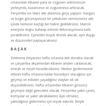
ortasından itibaren para ve özgüven sektörünüze
yerleşerek, kazancınızı ve özgüveninizi arttıracak.
Perşembe ise Mars aile alanınıza geçiş yapıyor. Kavgacı
ve kızgın görünüşünüze bir çekidüzen vermezseniz aile
içinde herkesin kaçtığı biri haline gelebilirsiniz. Mars’ın
enerjisini doğru kullanıp evinizin dekorasyonuna kafa
yorabilirsiniz. Eşinizden büyük destek alacak, aynı duygu
ve düşünceleri paylaşacaksınız.
B A Ş A K
Dinlenme ihtiyacınız hafta ortasına dek dorukta olacak
ve çarşamba akşamından itibaren aniden canlanacak,
enerjik ve neşeli hissedeceksiniz. Merkür gerilemesinin
etkisini hafta ortasına kadar hissediyor olacağınız için
geçmişi ve eskiden yaşadığınız olayları sık sık
düşünebilirsiniz. Hafta ortasından itibaren gözünüz
geçmişte değil gelecekte olacak. Perşembe yakın çevre,
komşular ve yakın akrabalarınız âşık olmanız,
yalnızlığınızı gidermeniz için teşvik edecek. Biriyle