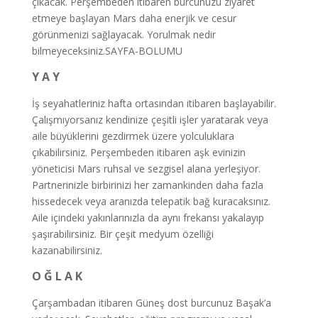
çıkacak. Perşembeden itibaren burcunuzu ziyaret
etmeye başlayan Mars daha enerjik ve cesur
görünmenizi sağlayacak. Yorulmak nedir
bilmeyeceksiniz.SAYFA-BOLUMU
Y A Y
İş seyahatleriniz hafta ortasından itibaren başlayabilir.
Çalışmıyorsanız kendinize çeşitli işler yaratarak veya
aile büyüklerini gezdirmek üzere yolculuklara
çıkabilirsiniz. Perşembeden itibaren aşk evinizin
yöneticisi Mars ruhsal ve sezgisel alana yerleşiyor.
Partnerinizle birbirinizi her zamankinden daha fazla
hissedecek veya aranızda telepatik bağ kuracaksınız.
Aile içindeki yakınlarınızla da aynı frekansı yakalayıp
şaşırabilirsiniz. Bir çeşit medyum özelliği
kazanabilirsiniz.
O Ğ L A K
Çarşambadan itibaren Güneş dost burcunuz Başak’a