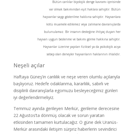
Bütün canlılar biyolojik denge kavramı içerisinde
var olmak bakımından eşit haklara sahiptir. Bütün
hayvanlar saygı gösterilme hakkına sahiptir. Hayvanlara
kötü muamele edilemez veya zalimane davranışlarda
bulunulamaz. Bir insanın desteğine ihtiyaç duyan her
hayvan uygun beslenme ve bakımı görme hakkına sahiptir.
Hayvanlar üzerine yapılan fiziksel ya da psikolojik acıya
sebep olan deneyler hayvanların haklarının ihlalidir.
Neşeli açılar
Haftaya Güneş’in canlılık ve neşe veren olumlu açılarıyla
başlıyoruz. Hedefe odaklanma, kararlılık, sabırlı ve
disiplinli davranışlarla egomuzu besleyeceğimiz günleri
iyi değerlendirmeliyiz.
Temmuz ayında gerileyen Merkür, gerileme derecesine
22 Ağustos’ta dönmüş olacak ve sorun yaratan
etkisinden tamamen kurtulacağız. O güne dek Uranüs-
Merkür arasındaki iletişim sürpriz haberlerin sevindirici