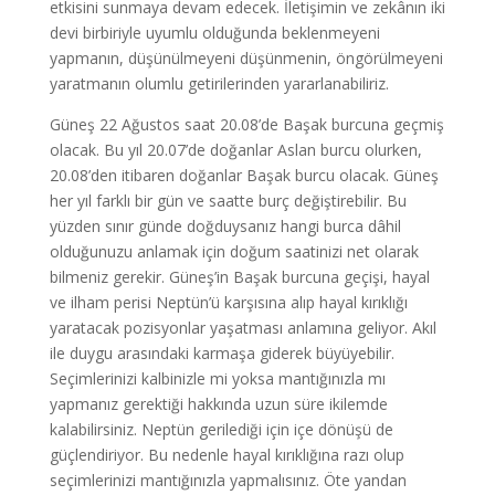
etkisini sunmaya devam edecek. İletişimin ve zekânın iki
devi birbiriyle uyumlu olduğunda beklenmeyeni
yapmanın, düşünülmeyeni düşünmenin, öngörülmeyeni
yaratmanın olumlu getirilerinden yararlanabiliriz.
Güneş 22 Ağustos saat 20.08’de Başak burcuna geçmiş
olacak. Bu yıl 20.07’de doğanlar Aslan burcu olurken,
20.08’den itibaren doğanlar Başak burcu olacak. Güneş
her yıl farklı bir gün ve saatte burç değiştirebilir. Bu
yüzden sınır günde doğduysanız hangi burca dâhil
olduğunuzu anlamak için doğum saatinizi net olarak
bilmeniz gerekir. Güneş’in Başak burcuna geçişi, hayal
ve ilham perisi Neptün’ü karşısına alıp hayal kırıklığı
yaratacak pozisyonlar yaşatması anlamına geliyor. Akıl
ile duygu arasındaki karmaşa giderek büyüyebilir.
Seçimlerinizi kalbinizle mi yoksa mantığınızla mı
yapmanız gerektiği hakkında uzun süre ikilemde
kalabilirsiniz. Neptün gerilediği için içe dönüşü de
güçlendiriyor. Bu nedenle hayal kırıklığına razı olup
seçimlerinizi mantığınızla yapmalısınız. Öte yandan