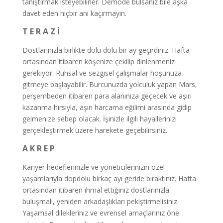
tanıştırmak isteyebilirler. Demode bulsanız bile aşka
davet eden hiçbir anı kaçırmayın.
T E R A Z İ
Dostlarınızla birlikte dolu dolu bir ay geçirdiniz. Hafta
ortasından itibaren köşenize çekilip dinlenmeniz
gerekiyor. Ruhsal ve sezgisel çalışmalar hoşunuza
gitmeye başlayabilir. Burcunuzda yolculuk yapan Mars,
perşembeden itibaren para alanınıza geçecek ve aşırı
kazanma hırsıyla, aşırı harcama eğilimi arasında gidip
gelmenize sebep olacak. İşinizle ilgili hayallerinizi
gerçekleştirmek üzere harekete geçebilirsiniz.
A K R E P
Kariyer hedeflerinizle ve yöneticilerinizin özel
yaşamlarıyla dopdolu birkaç ayı geride bıraktınız. Hafta
ortasından itibaren ihmal ettiğiniz dostlarınızla
buluşmalı, yeniden arkadaşlıkları pekiştirmelisiniz.
Yaşamsal dilekleriniz ve evrensel amaçlarınız öne