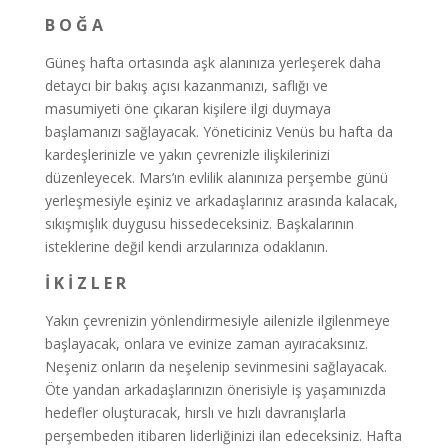
B O Ğ A
Güneş hafta ortasında aşk alanınıza yerleşerek daha
detaycı bir bakış açısı kazanmanızı, saflığı ve
masumiyeti öne çıkaran kişilere ilgi duymaya
başlamanızı sağlayacak. Yöneticiniz Venüs bu hafta da
kardeşlerinizle ve yakın çevrenizle ilişkilerinizi
düzenleyecek. Mars’ın evlilik alanınıza perşembe günü
yerleşmesiyle eşiniz ve arkadaşlarınız arasında kalacak,
sıkışmışlık duygusu hissedeceksiniz. Başkalarının
isteklerine değil kendi arzularınıza odaklanın.
İ K İ Z L E R
Yakın çevrenizin yönlendirmesiyle ailenizle ilgilenmeye
başlayacak, onlara ve evinize zaman ayıracaksınız.
Neşeniz onların da neşelenip sevinmesini sağlayacak.
Öte yandan arkadaşlarınızın önerisiyle iş yaşamınızda
hedefler oluşturacak, hırslı ve hızlı davranışlarla
perşembeden itibaren liderliğinizi ilan edeceksiniz. Hafta