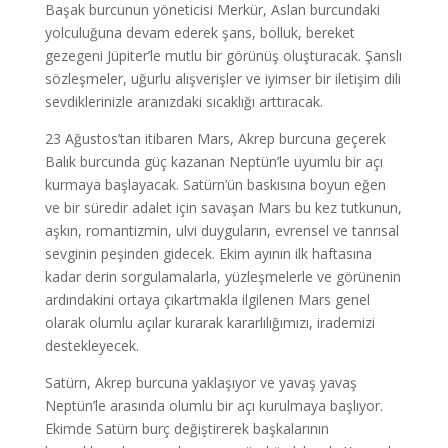
Başak burcunun yöneticisi Merkür, Aslan burcundaki
yolculuğuna devam ederek şans, bolluk, bereket
gezegeni Jüpiter’le mutlu bir görünüş oluşturacak. Şanslı
sözleşmeler, uğurlu alışverişler ve iyimser bir iletişim dili
sevdiklerinizle aranızdaki sıcaklığı arttıracak.
23 Ağustos’tan itibaren Mars, Akrep burcuna geçerek
Balık burcunda güç kazanan Neptün’le uyumlu bir açı
kurmaya başlayacak. Satürn’ün baskısına boyun eğen
ve bir süredir adalet için savaşan Mars bu kez tutkunun,
aşkın, romantizmin, ulvi duyguların, evrensel ve tanrısal
sevginin peşinden gidecek. Ekim ayının ilk haftasına
kadar derin sorgulamalarla, yüzleşmelerle ve görünenin
ardındakini ortaya çıkartmakla ilgilenen Mars genel
olarak olumlu açılar kurarak kararlılığımızı, irademizi
destekleyecek.
Satürn, Akrep burcuna yaklaşıyor ve yavaş yavaş
Neptün’le arasında olumlu bir açı kurulmaya başlıyor.
Ekimde Satürn burç değiştirerek başkalarının