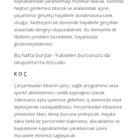
kaynaklarından yararlanmayı mümkün kılacak. Kasımda
Neptün gerilemesi bitecek ve aralarındaki açının
yaşamımızı gerçekçi hayallerle donatmasına tanık
olcağız. Muhteşem bir dönemdir hayallerle gerçekler
arasındaki dengeyi oluşturabilmek. Bu deneyimin ilk
filizlerini şimdiden hissedebilir, hayatınızda
gözlemleyebilirsiniz.
Bu hafta burçlar -Yükselen burcunuzu da
okuyun
SAYFA-BOLUMU
K O Ç
Çarşambadan itibaren işiniz, sağlık programınız veya
sportif aktiviteleriniz canlılık kaynağınız olacak.
Yalnızsanız aşka işyerinize giderken, iş alanınızda veya
diyetisyende rastlayabilirsiniz. Perşembeden itibarense
yöneticiniz Mars Akrep burcuna yerleşecek. Hayata
daha farklı bir pencereden bakmanızı, alacaklarınız ve
başkalarının kaynaklarından yararlanmak üzere
mücadele etmenizi sağlayacak.