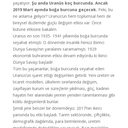
yaşatıyor.
Şu anda Uranüs koç burcunda. Ancak
2019 Mart ayında boğa burcuna geçecek.
Peki, bu
ne anlama geliyor? Uranüs’ün hem toplumsal hem de
bireysel düzlemde güçlü değişim etkisi var. Önce
bütüne etkisine bakalım.
Uranüs en son 1935- 1941 yıllarında boğa burcunda
seyahat etmişti. O dönemde insanlık henüz Birinci
Dünya Savaşı’nın yaralarını saramamıştı. 1929
ekonomik buhranının etkisi devam ediyordu ki İkinci
Dünya Savaşı başladı!
Tüm bu yaşananlar, boğa burcunda seyahat eden
Uranüs’ün işaret ettiği değişimleri getirdi. Yeni üretim ve
ticaret modelleri, ülkelerin sınırlarında değişim,
zayıflayan kurum ve süreçlerin yıkılması, göç, kadının
hayatın her alanındaki yerinin yeniden tanımlanması gibi
köklü değişimlerdi bunlar.
Şimdi yine benzer bir dönemdeyiz. 2017’nin ikinci
yarısında bu etki başladı. Tarım sektöründe, çiftçilikte,
demografik dağılımda, para birimlerinde, üretim
modellerinde değişiklikler yaşanacak. Bazı meslekler