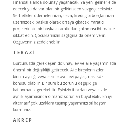
Finansal alanda dolunay yaşanacak. Ya yeni gelirler elde
edecek ya da var olan bir gelirinizden vazgeçeceksiniz.
Sert etkiler ödemelerinizin, ceza, kredi gibi borçlarınızın
üzerinizdeki baskısı olarak ortaya çıkacak. Yaratıcı
projelerinizin bir başkası tarafından çalınması ihtimaline
dikkat edin. Çocuklarınızın sağlığına da önem verin.
Özgüveniniz zedelenebilir.
T E R A Z İ
Burcunuzda gerekleşen dolunay, ev ve aile yaşamınızda
önemli bir değişikliği getirecek. Aile bireylerinizden
birinin ayrılığı veya sizinle aynı evi paylaşması söz
konusu olabilir. Bir süre bu zorunlu değişikliğe
katlanmanız gerekebilir. Eşinizin itirazları veya sizde
ayrılık aşamasında olmanız sorunları büyütebilir. En iyi
alternatif çok uzaklara taşınıp yaşamınızı sil baştan
kurmanız.
A K R E P