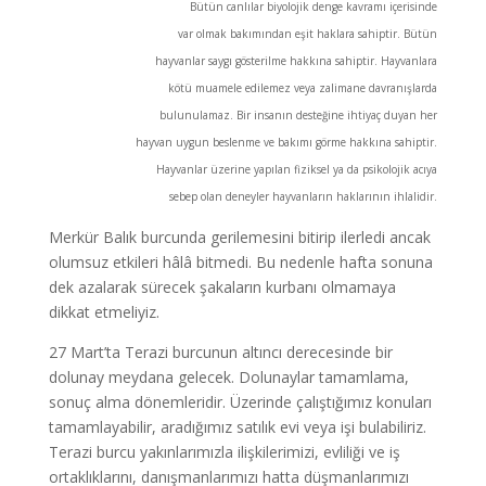
Bütün canlılar biyolojik denge kavramı içerisinde
var olmak bakımından eşit haklara sahiptir. Bütün
hayvanlar saygı gösterilme hakkına sahiptir. Hayvanlara
kötü muamele edilemez veya zalimane davranışlarda
bulunulamaz. Bir insanın desteğine ihtiyaç duyan her
hayvan uygun beslenme ve bakımı görme hakkına sahiptir.
Hayvanlar üzerine yapılan fiziksel ya da psikolojik acıya
sebep olan deneyler hayvanların haklarının ihlalidir.
Merkür Balık burcunda gerilemesini bitirip ilerledi ancak
olumsuz etkileri hâlâ bitmedi. Bu nedenle hafta sonuna
dek azalarak sürecek şakaların kurbanı olmamaya
dikkat etmeliyiz.
27 Mart’ta Terazi burcunun altıncı derecesinde bir
dolunay meydana gelecek. Dolunaylar tamamlama,
sonuç alma dönemleridir. Üzerinde çalıştığımız konuları
tamamlayabilir, aradığımız satılık evi veya işi bulabiliriz.
Terazi burcu yakınlarımızla ilişkilerimizi, evliliği ve iş
ortaklıklarını, danışmanlarımızı hatta düşmanlarımızı