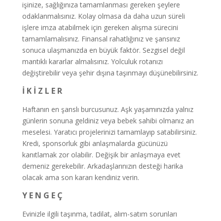
işinize, sağlığınıza tamamlanması gereken şeylere
odaklanmalısınız. Kolay olmasa da daha uzun süreli
işlere imza atabilmek için gereken alışma sürecini
tamamlamalısınız. Finansal rahatlığınız ve şansınız
sonuca ulaşmanızda en büyük faktör. Sezgisel değil
mantıklı kararlar almalısınız. Yolculuk rotanızı
değiştirebilir veya şehir dışına taşınmayı düşünebilirsiniz.
İ K İ Z L E R
Haftanın en şanslı burcusunuz. Aşk yaşamınızda yalnız
günlerin sonuna geldiniz veya bebek sahibi olmanız an
meselesi. Yaratıcı projelerinizi tamamlayıp satabilirsiniz.
Kredi, sponsorluk gibi anlaşmalarda gücünüzü
kanıtlamak zor olabilir. Değişik bir anlaşmaya evet
demeniz gerekebilir. Arkadaşlarınızın desteği harika
olacak ama son kararı kendiniz verin.
Y E N G E Ç
Evinizle ilgili taşınma, tadilat, alım-satım sorunları