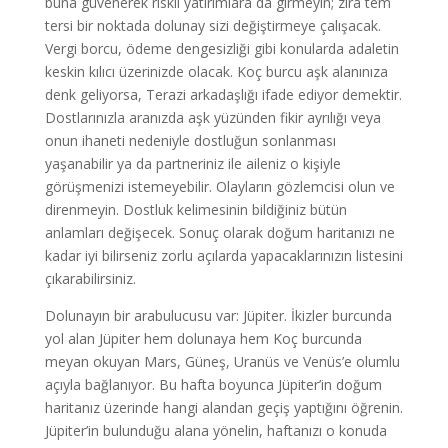
buna güvenerek riskli yatırımlara da girmeyin; zira tem
tersi bir noktada dolunay sizi değiştirmeye çalışacak.
Vergi borcu, ödeme dengesizliği gibi konularda adaletin
keskin kılıcı üzerinizde olacak. Koç burcu aşk alanınıza
denk geliyorsa, Terazi arkadaşlığı ifade ediyor demektir.
Dostlarınızla aranızda aşk yüzünden fikir ayrılığı veya
onun ihaneti nedeniyle dostluğun sonlanması
yaşanabilir ya da partneriniz ile aileniz o kişiyle
görüşmenizi istemeyebilir. Olayların gözlemcisi olun ve
direnmeyin. Dostluk kelimesinin bildiğiniz bütün
anlamları değişecek. Sonuç olarak doğum haritanızı ne
kadar iyi bilirseniz zorlu açılarda yapacaklarınızın listesini
çıkarabilirsiniz.
Dolunayın bir arabulucusu var: Jüpiter. İkizler burcunda
yol alan Jüpiter hem dolunaya hem Koç burcunda
meyan okuyan Mars, Güneş, Uranüs ve Venüs’e olumlu
açıyla bağlanıyor. Bu hafta boyunca Jüpiter’in doğum
haritanız üzerinde hangi alandan geçiş yaptığını öğrenin.
Jüpiter’in bulunduğu alana yönelin, haftanızı o konuda