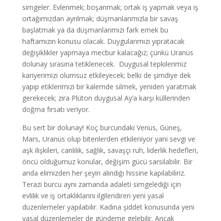
simgeler. Evlenmek; boşanmak; ortak iş yapmak veya iş
ortağımızdan ayrılmak; düşmanlarımızla bir savaş
başlatmak ya da düşmanlarımızı fark emek bu
haftamızın konusu olacak. Duygularımızı yıpratacak
değişiklikler yapmaya mecbur kalacağız; çünkü Uranüs
dolunay sırasına tetiklenecek. Duygusal tepkilerimiz
kariyerimizi olumsuz etkileyecek; belki de şimdiye dek
yapıp etiklerimizi bir kalemde silmek, yeniden yaratmak
gerekecek; zira Plüton duygusal Ay’a karşı küllerinden
doğma fırsatı veriyor.
Bu sert bir dolunay! Koç burcundaki Venüs, Güneş,
Mars, Uranüs olup bitenlerden etkileniyor yani sevgi ve
aşk ilişkileri, canlılık, sağlık, savaşçı ruh, liderlik hedefleri,
öncü olduğumuz konular, değişim gücü sarsılabilir. Bir
anda elimizden her şeyin alındığı hissine kapılabiliriz.
Terazi burcu aynı zamanda adaleti simgelediği için
evlilik ve iş ortaklıklarını ilgilendiren yeni yasal
düzenlemeler yapılabilir. Kadına şiddet konusunda yeni
yasal düzenlemeler de gündeme gelebilir. Ancak