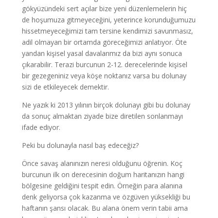
gökyüzündeki sert açılar bize yeni düzenlemelerin hiç
de hoşumuza gitmeyeceğini, yeterince korunduğumuzu
hissetmeyeceğimizi tam tersine kendimizi savunmasız,
adil olmayan bir ortamda göreceğimizi anlatıyor. Öte
yandan kişisel yasal davalarımız da bizi aynı sonuca
çıkarabilir. Terazi burcunun 2-12. derecelerinde kişisel
bir gezegeniniz veya köşe noktanız varsa bu dolunay
sizi de etkileyecek demektir.
Ne yazık ki 2013 yılının birçok dolunayı gibi bu dolunay
da sonuç almaktan ziyade bize diretilen sonlanmayı
ifade ediyor.
Peki bu dolunayla nasıl baş edeceğiz?
Önce savaş alanınızın neresi olduğunu öğrenin. Koç
burcunun ilk on derecesinin doğum haritanızın hangi
bölgesine geldiğini tespit edin. Örneğin para alanına
denk geliyorsa çok kazanma ve özgüven yüksekliği bu
haftanın şansı olacak. Bu alana önem verin tabii ama