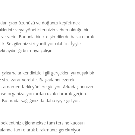
nuzdan çıkıp özünüzü ve doğanızı keşfetmek
ükleriniz veya yöneticilerinizin sebep olduğu bir
ar verin. Bununla birlikte şimdilerde baskı olarak
Sezgileriniz sizi yanıltıyor olabilir. İyiyle
ki aydınlığı bulmaya çalışın.
i çalışmalar kendinizle ilgili gerçekleri yumuşak bir
 size zarar verebilir. Başkalarını ezerek
tamamen farklı yönlere gidiyor. Arkadaşlarınızın
ünse organizasyonlardan uzak durarak geçirin.
n. Bu arada sağlığınız da daha iyiye gidiyor.
ak beklentiniz eğlenmekse tam tersine kaosun
kalarına tam olarak bırakmanız gerekmiyor