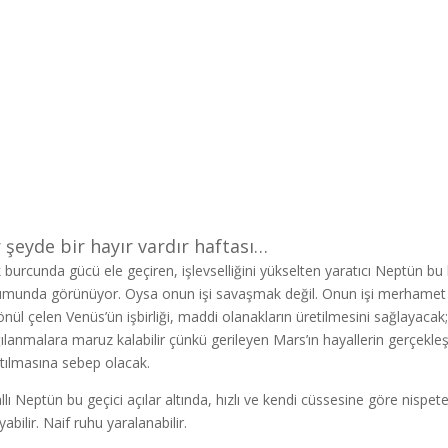
 şeyde bir hayır vardır haftası…
k burcunda gücü ele geçiren, işlevselliğini yükselten yaratıcı Neptün b
munda görünüyor. Oysa onun işi savaşmak değil. Onun işi merhamet et
gönül çelen Venüs’ün işbirliği, maddi olanakların üretilmesini sağlayacak
ılanmalara maruz kalabilir çünkü gerileyen Mars’ın hayallerin gerçekl
rtılmasına sebep olacak.
llı Neptün bu geçici açılar altında, hızlı ve kendi cüssesine göre nispe
abilir. Naif ruhu yaralanabilir.