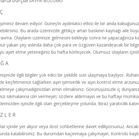
hafta burçlar
SAYFA-BOLUMU
 Ç
şiminiz devam ediyor. Güneş’in aydınlatıcı etkisi ile bir anda kabuğu
yebilirsiniz. Bu arada üzerinizde gittikçe artan baskının kaynağı aile büy
travma. Olayların üzerinize gelmesini bekleyip sonra ne yapacağınıza kar
nızı yakan şey aslında daha çok para ve özgüven kazandıracak bir bilgelik. 
yü ayırt etme yeteneğiniz bu hafta körleşecek. Olumsuz olayların içinde
 Ğ A
şinizle ilgili bilgiler şok edici bir şekilde size ulaşmaya başlıyor. Ruhan
lde keşfetmenizi sağlarken aşırı iyimserlik ve aşırı kontrol etme arzunuz
elmeye çalışmadığınızdan emin olmalısınız. Görünüşünüzle iç dünyanız 
nızı sıkmalarına izin vermeyin; sözlere aldırmayın ve bu haftayı mümk
lerinizden işinizle ilgili olan gerçekleşme yolunda. Biraz yaratıcılık katı
İ Z L E R
lar içinde yer alıyor veya dost sohbetlerine davet ediliyorsunuz. Anc
sında kalabilirsiniz. Bu durumdan kaçınmaya çalışmayın. Kontrolü baş