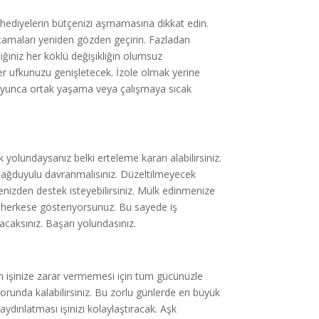
ız hediyelerin bütçenizi aşmamasına dikkat edin.
rcamaları yeniden gözden geçirin. Fazladan
ğiniz her köklü değişikliğin olumsuz
ler ufkunuzu genişletecek. İzole olmak yerine
 boyunca ortak yaşama veya çalışmaya sıcak
ilik yolundaysanız belki erteleme kararı alabilirsiniz.
sağduyulu davranmalısınız. Düzeltilmeyecek
lenizden destek isteyebilirsiniz. Mülk edinmenize
izi herkese gösteriyorsunuz. Bu sayede iş
tacaksınız. Başarı yolundasınız.
in işinize zarar vermemesi için tüm gücünüzle
 zorunda kalabilirsiniz. Bu zorlu günlerde en büyük
aydınlatması işinizi kolaylaştıracak. Aşk