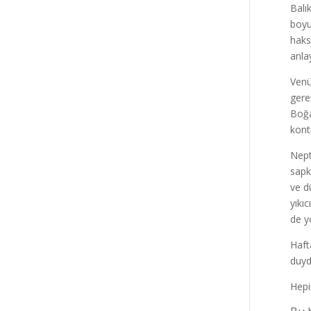
Balı
boyu
haks
anla
Venü
gere
Boğa
kont
Neptü
sapkı
ve d
yıkı
de y
Haft
duydu
Hepin