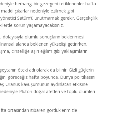
eniyle herhangi bir gezegeni tetiklenenler hafta
e maddi çıkarlar nedeniyle ezilmek gibi
e yönetici Satürn’ü unutmamak gerekir. Gerçekçilik
işkilerde sorun yaşamayacaksınız.
, dolayısıyla olumlu sonuçların beklenmesi
nansal alanda beklenen yükselişi getirirken,
, cinselliğe aşırı eğilim gibi yaklaşımların
eytanın öteki adı olarak da bilinir. Gizli güçlerin
ladığını göreceğiz hafta boyunca. Dünya politikasını
üneş-Uranüs kavuşumunun aydınlatan etkisine
edeniyle Plüton doğal afetleri ve toplu ölümleri
hafta ortasından itibaren gördüklerimizle