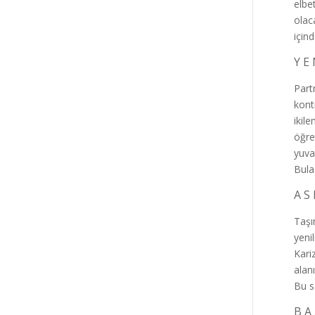
elbe
olac
için
Y E 
Part
kont
ikile
öğre
yuva
Bula
A S 
Taşı
yeni
Kari
alan
Bu s
B A 