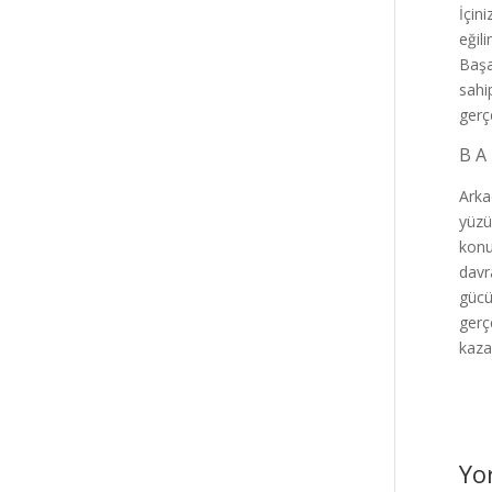
İçin
eğil
Başa
sahi
gerç
B A 
Arka
yüzü
konu
davr
gücü
gerçe
kaza
Yo