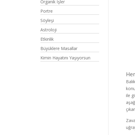
Organik İşler
Portre
Söyleşi
Astroloji
Etkinlik
Büyüklere Masallar
Kimin Hayatını Yaşıyorsun
Her
Balı
konu
ile 
aşağ
çıka
Zava
uğray