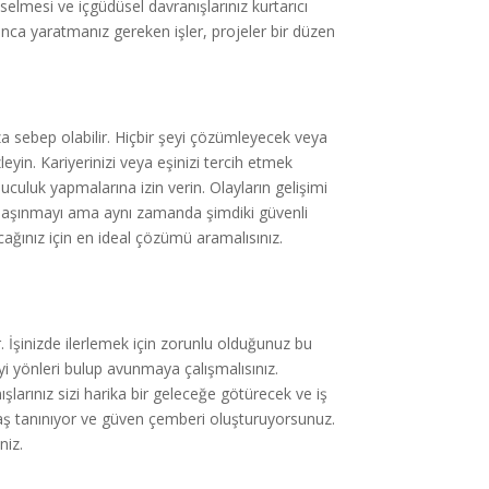
selmesi ve içgüdüsel davranışlarınız kurtarıcı
unca yaratmanız gereken işler, projeler bir düzen
ıza sebep olabilir. Hiçbir şeyi çözümleyecek veya
eyin. Kariyerinizi veya eşinizi tercih etmek
buluculuk yapmalarına izin verin. Olayların gelişimi
. Taşınmayı ama aynı zamanda şimdiki güvenli
cağınız için en ideal çözümü aramalısınız.
. İşinizde ilerlemek için zorunlu olduğunuz bu
yi yönleri bulup avunmaya çalışmalısınız.
arınız sizi harika bir geleceğe götürecek ve iş
vaş tanınıyor ve güven çemberi oluşturuyorsunuz.
niz.