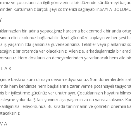
mınız ve çocuklarınızla ilgili görevlerinizi bir düzende sürdürmeyi baş
iminden kurtulmanız birçok şeyi çözmenizi sağlayabilir.SAYFA-BOLUM
Y
klarınızdan biri adına yapacağınız harcama beklenmedik bir anda ortaya
ısında eliniz kolunuz bağlanabilir. İçsel gücünüzü toplayın ve her şeyi 
da iş yaşamınızda şansınıza güvenebilirsiniz. Teklifler veya planlarınız
şacağınız bir ortamda var olacaksınız. Ailenizle, arkadaşlarınızla bir 
yorsunuz. Hem dostlarınızın deneyimlerinden yararlanacak hem aile birey
 L A K
 içinde baskı unsuru olmaya devam ediyorsunuz. Son dönemlerdeki sakin
mda hem kendinize hem başkalarına zarar verme potansiyeli taşıyorsun
iş bir iyileştirme gücünüz var unutmayın. Çocuklarınızın hayatını bilmede
ekleşme yolunda. Şifacı yanınızı aşk yaşamınıza da yansıtacaksınız. Ka
şkanlığınızla ilerliyorsunuz. Bu sırada tanınmanın ve şöhretin önemini 
atacaksınız.
 V A