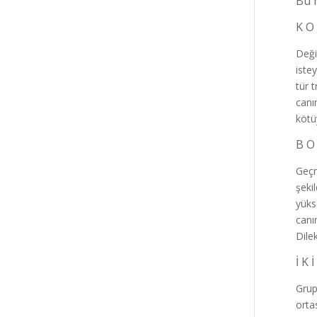
Bu 
K O
Deği
iste
tür 
canı
kötü
B O
Geçmi
şeki
yüks
canı
Dilek
İ K 
Grup
orta