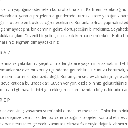
nce için yaptığınız ödemeleri kontrol altına alın. Partnerinize alacağın
olarak da, yaratıcı projelerinizi gündemde tutmak üzere yaptığınız ha
ığınız ödemeleri böylece öğreneceksiniz. Bununla birlikte yapmak istedi
çlanmayacağını, bir kısmının gelire dönüşeceğini bilmelisiniz. Seyahat
uluklara çıkın. Düzenli bir gelir için ortaklık kurmanız mümkün. Hafta
alısınız. Pişman olmayacaksınız.
R A Z İ
eriniz ve yakınlarınız şaşırtıcı itiraflarıyla aile yaşamınızı sarsabilir. Evl
şmanlarınız özel bir konuyu gündeme getirebilir. Gücünüzü korumalı, 
lar sizin sorumluluğunuzda değil. Bunun yanı sıra ev almak için yine ai
 seve katkıda bulunacaklar. Güven veriyor, özdisiplininizi geliştirdiğin
mınızla ilgili hayallerinizi gerçekleştirecek en azından büyük bir adım a
R E P
n çevrenizin iş yaşamınıza müdahil olması an meselesi. Onlardan birin
atinizi işinize verin. Eskiden bu yana yaptığınız projeleri kontrol etmek
ek partnerinizden gelecek. Yanınızda olması fikirleriyle dağınık zihninizi 