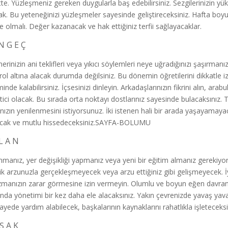
tte. Yüzleşmeniz gereken duygularla baş edebilirsiniz. Sezgilerinizin yük
ak. Bu yeteneğinizi yüzleşmeler sayesinde geliştireceksiniz. Hafta boy
de olmalı. Değer kazanacak ve hak ettiğiniz terfii sağlayacaklar.
N G E Ç
nerinizin ani teklifleri veya yıkıcı söylemleri neye uğradığınızı şaşırman
rol altına alacak durumda değilsiniz. Bu dönemin öğretilerini dikkatle izl
minde kalabilirsiniz. İçsesinizi dinleyin. Arkadaşlarınızın fikrini alın, ara
tici olacak. Bu sırada orta noktayı dostlarınız sayesinde bulacaksınız
nızın yenilenmesini istiyorsunuz. İki istenen hali bir arada yaşayamaya
cak ve mutlu hissedeceksiniz.SAYFA-BOLUMU
L A N
nmanız, yer değişikliği yapmanız veya yeni bir eğitim almanız gerekiyor
lik arzunuzla gerçekleşmeyecek veya arzu ettiğiniz gibi gelişmeyecek. İ
zmanızın zarar görmesine izin vermeyin. Olumlu ve boyun eğen davranışl
ında yönetimi bir kez daha ele alacaksınız. Yakın çevrenizde yavaş ya
ayede yardım alabilecek, başkalarının kaynaklarını rahatlıkla işleteceksi
Ş A K