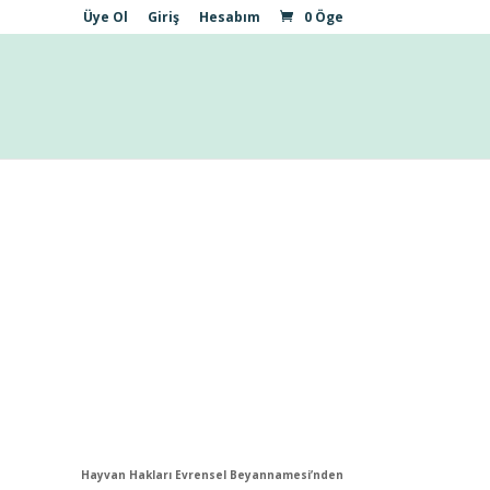
Üye Ol
Giriş
Hesabım
0 Öge
Hayvan Hakları Evrensel Beyannamesi’nden