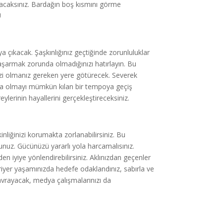
aracaksınız. Bardağın boş kısmını görme
U
 çıkacak. Şaşkınlığınız geçtiğinde zorunluluklar
başarmak zorunda olmadığınızı hatırlayın. Bu
 sizi olmanız gereken yere götürecek. Severek
arada olmayı mümkün kılan bir tempoya geçiş
lerinin hayallerini gerçekleştireceksiniz.
liğinizi korumakta zorlanabilirsiniz. Bu
uz. Gücünüzü yararlı yola harcamalısınız.
n iyiye yönlendirebilirsiniz. Aklınızdan geçenler
riyer yaşamınızda hedefe odaklandınız, sabırla ve
kavrayacak, medya çalışmalarınızı da