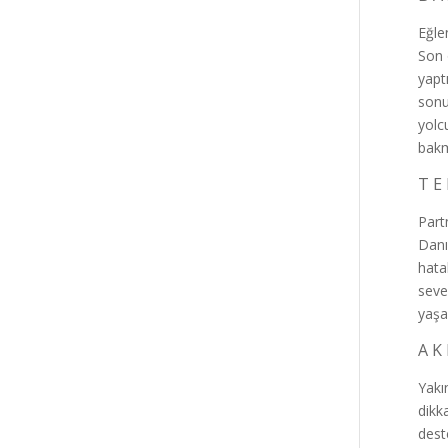
Eğle
Son 
yapt
sonu
yolc
bakm
T E 
Partn
Danı
hata
seve
yaşa
A K 
Yakı
dikk
dest