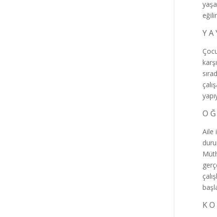
yaşa
eğil
Y A 
Çocu
karş
sıra
çalı
yapı
O Ğ
Aile
duru
Müth
gerç
çalı
başl
K O