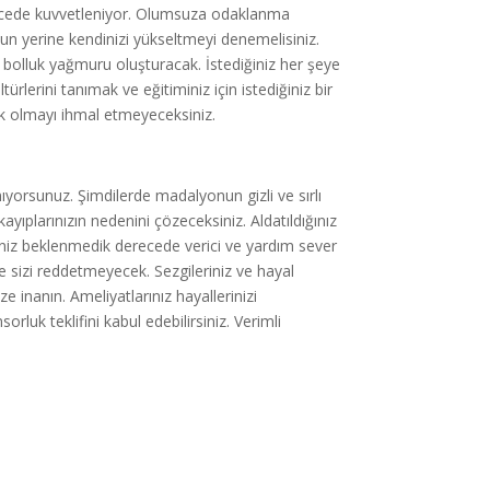
erecede kuvvetleniyor. Olumsuza odaklanma
unun yerine kendinizi yükseltmeyi denemelisiniz.
a bolluk yağmuru oluşturacak. İstediğiniz her şeye
rlerini tanımak ve eğitiminiz için istediğiniz bir
ek olmayı ihmal etmeyeceksiniz.
ıyorsunuz. Şimdilerde madalyonun gizli ve sırlı
yıplarınızın nedenini çözeceksiniz. Aldatıldığınız
eniz beklenmedik derecede verici ve yardım sever
e sizi reddetmeyecek. Sezgileriniz ve hayal
 inanın. Ameliyatlarınız hayallerinizi
orluk teklifini kabul edebilirsiniz. Verimli