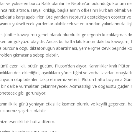
klar ve yükselen burcu Balık olanlar ile Neptün’ün bulunduğu konum ned
nca risk altında. Hayal kırıklığı, başkalarının öfkesinin kurbanı olmak v
ızlıklarla karşılaşabilirler. Öte yandan Neptün’ü destekleyen otoriter v
yışınızı yükseltecek yardımlar alabilecek ve en azından yakınlarınızla il
s-Jüpiter kavuşumu genel olarak olumlu iki gezegenin kucaklaşmasıdır
ken bir gökyüzü olayıdır. Ancak bu hafta kilit konumdaki bu kavuşum, fi
 burcuna özgü diktatörlüğün abartılması, yeme-içme-zevk peşinde koşma
rolden çıkmasına sebep olabilir.
n’ü ezen ikili, bütün gücünü Plüton’dan alıyor. Karanlıklar kralı Plüton ş
nlıkları desteklediğini; aşırılıklara yönelttiğini ve zorba tavırları onay
ünyada olup bitenleri takip etmemiz yeterli. Plüton hafta boyunca G
cı bir darbe vurmaktan çekinmeyecek. Acımasızlığı ve doğaüstü güçleri n
önetecek gibi görünüyor.
anın ilk iki günü yeniayın etkisi ile kısmen olumlu ve keyifli geçerken, 
klarımız şaşırtıcı olabilir.
ize esenlikli bir hafta dilerim.