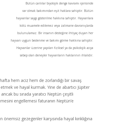
Bütün canlılar biyolojik denge kavramı içerisinde
var olmak bakımından eşit haklara sahiptir. Bütün
hayvanlar saygı gösterilme hakkına sahiptir. Hayvanlara
kötü muamele edilemez veya zalimane davranışlarda
bulunulamaz. Bir insanın desteğine ihtiyaç duyan her
hayvan uygun beslenme ve bakımı görme hakkına sahiptir.
Hayvanlar üzerine yapılan fiziksel ya da psikolojik acıya
sebep olan deneyler hayvanların haklarının ihlalidir.
u hafta hem aciz hem de zorlandığı bir savaş
mek ve hayal kurmak. Yine de abartıcı Jüpiter
; ancak bu sırada yaratıcı Neptün çeşitli
eşmesini engellemesi faturanın Neptün’e
ten önemsiz gezegenler karşısında hayal kırıklığına