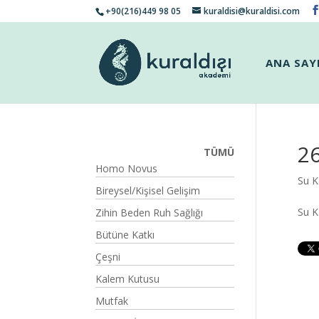
+90(216)449 98 05
kuraldisi@kuraldisi.com
ANA SAY
26
TÜMÜ
Homo Novus
Su K
Bireysel/Kişisel Gelişim
Su 
Zihin Beden Ruh Sağlığı
Bütüne Katkı
Çeşni
Kalem Kutusu
Mutfak