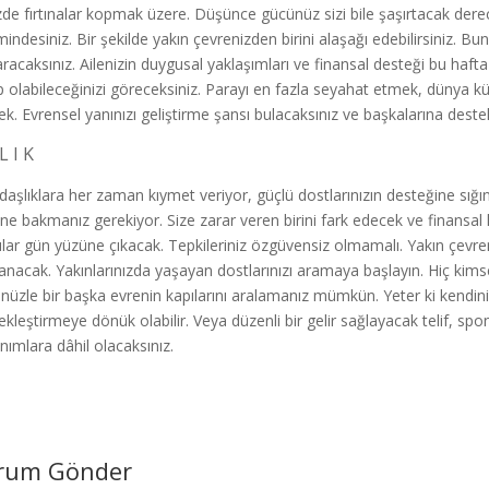
izde fırtınalar kopmak üzere. Düşünce gücünüz sizi bile şaşırtacak d
imindesiniz. Bir şekilde yakın çevrenizden birini alaşağı edebilirsiniz. B
racaksınız. Ailenizin duygusal yaklaşımları ve finansal desteği bu haft
p olabileceğinizi göreceksiniz. Parayı en fazla seyahat etmek, dünya kültü
ek. Evrensel yanınızı geliştirme şansı bulacaksınız ve başkalarına dest
L I K
daşlıklara her zaman kıymet veriyor, güçlü dostlarınızın desteğine sığın
ne bakmanız gerekiyor. Size zarar veren birini fark edecek ve finansal ka
lar gün yüzüne çıkacak. Tepkileriniz özgüvensiz olmamalı. Yakın çevr
anacak. Yakınlarınızda yaşayan dostlarınızı aramaya başlayın. Hiç kims
nüzle bir başka evrenin kapılarını aralamanız mümkün. Yeter ki kendinize
kleştirmeye dönük olabilir. Veya düzenli bir gelir sağlayacak telif, spons
nımlara dâhil olacaksınız.
rum Gönder