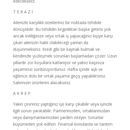
edeceksiniz.
T E R A Z İ
Ailenizle karşılıklı istekleriniz bir noktada tehdide
dönüşebilir. Bu tehdidin kırgınlıktan başka getirisi yok
ancak evliliğinize veya ortak iş yapacağınız kişiye karşı
çıkan ailenizin haklı olabileceği yanları da
düşünmelisiniz. Kredi gibi bir kaynak bulmak ve
kendinizle yüzleşmek sorunları başlamadan çözer. Uzun
yıllardır zor koşullara katlanıyor ve yalnız başınıza
yaşamınızı sürdürüyordunuz. Hafta içinde aşk ve
eğlence dolu bir ortak yaşama geçiş yapabilirsiniz.
Sabrınızın ürünlerini alacaksınız.
A K R E P
Yakın çevreniz yaptığınız işe karşı çıkabilir veya işinizle
ilgili sorun yaratabilir. Partnerinizden, ortaklarınızdan
veya danışmanlarınızdan yardım isteyin. Sorunlar
büyümeden yok edilsin. Finansal konularda ve tanıtım