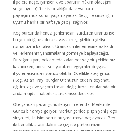
ilişkilere neşe, iyimserlik ve abartının hâkim olacağını
vurguluyor. Çiftler iş ortaklığında veya para
paylaşımında sorun yaşamayacak. Sevgi ile cinselliğin
uyumu harika bir haftaya geçişi sağlıyor.
Koç burcunda henüz gerilemesini sürdüren Uranüs ise
bu güç birliğine adeta savaş açmış, gizliden gizliye
romantizmi baltalıyor. Uranüs’ün ilerlemesine az kaldı
ve ilerlemenin yansımalarını görmeye başlayacağız.
Durağanlaşan, beklemede kalan her şey bir şekilde hız
kazanırken, ani ve şok yaratan değişimler duygusal
ilişkiler açısından yorucu olabilir. Özellikle ateş grubu
(Koç, Aslan, Yay) burçlar Uranüs’ün etkisini seyahat,
eğitim, aşk ve yaşam tarzını değiştirme konularında bir
anda müjdeli haberler alarak hissedecekler.
Öte yandan pazar günü iletişimin efendisi Merkür ile
Güneş bir araya geliyor. Merkür gerilediği için yanlış ego
sinyalleri, iletişim sorunları yaratmaya başlayacak. Ben
ile bencillik arasındaki ince çizgide partnerinizin