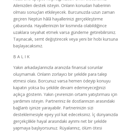
Ailenizden destek isteyin. Onların konudan haberinin
olması sonuçları etkileyecek. Burcunuzda uzun zaman
geçiren Neptün hâlâ hayallerinizi gerçekleştirme
çabasında. Hayallerinizin bir kısmında olabildiğince
uzaklara seyahat etmek varsa gündeme getirebilirsiniz.
Taşınacak, semt değiştirecek veya yeni bir hobi kursuna
başlayacaksınız.
B A L I K
Yakın arkadaşlarınızla aranızda finansal sorunlar
oluşmamalı. Onların zorlayıcı bir şekilde para talep
etmesi olası. Borcunuz varsa hemen ödeyip konuyu
kapatın yoksa bu şekilde devam edemeyeceğinizi
açıkça gösterin. Yakın çevrenizin ortamı yatıştırması için
yardımını isteyin. Partneriniz ile dostlarınızın arasındaki
bağlantı işinize yarayabilir. Partnerinizin sizi
desteklemesiyle epey yol kat edeceksiniz. İç dünyanızda
gerçekçilikle hayal arasındaki ayrımı net bir şekilde
yapmaya başlıyorsunuz. Rüyalarınız, ölüm ötesi