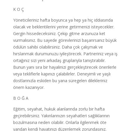
K O Ç
Yöneticileriniz hafta boyunca ya hep ya hiç iddiasında
olacak ve beklentilerini yerine getirmenizi isteyecekler.
Gergin hissedeceksiniz. Çekip gitme arzunuza ket
vurmalısınız. Bu sayede görevlerinizi başarırsanız büyük
ödülün sahibi olabilirsiniz. Daha çok çalışmak ve
hırslanmak durumunuzu iyileştirecek. Partneriniz veya iş
ortağınız sizi yeni arkadaş gruplarıyla tanıştırabilir.
Bunun yanı sıra bir hayalinizi gerçekleştirecek önerilerle
veya tekliflerle kapınızı çalabilirler. Deneyimli ve yaşlı
dostlarınızla eskiden bu yana süregelen dilekleriniz
önem kazanıyor.
B O Ğ A
Eğitim, seyahat, hukuk alanlarında zorlu bir hafta
geçirebilirsiniz. Yakınlarınızın seyahatleri sağlıklarının
bozulmasına neden olabilir. Onlarla ilgilenmek öte
yandan kendi hayatınızı düzenlemek zorundasınız.