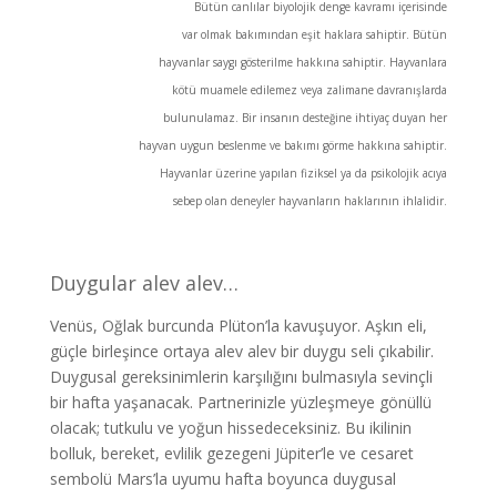
Bütün canlılar biyolojik denge kavramı içerisinde
var olmak bakımından eşit haklara sahiptir. Bütün
hayvanlar saygı gösterilme hakkına sahiptir. Hayvanlara
kötü muamele edilemez veya zalimane davranışlarda
bulunulamaz. Bir insanın desteğine ihtiyaç duyan her
hayvan uygun beslenme ve bakımı görme hakkına sahiptir.
Hayvanlar üzerine yapılan fiziksel ya da psikolojik acıya
sebep olan deneyler hayvanların haklarının ihlalidir.
Duygular alev alev…
Venüs, Oğlak burcunda Plüton’la kavuşuyor. Aşkın eli,
güçle birleşince ortaya alev alev bir duygu seli çıkabilir.
Duygusal gereksinimlerin karşılığını bulmasıyla sevinçli
bir hafta yaşanacak. Partnerinizle yüzleşmeye gönüllü
olacak; tutkulu ve yoğun hissedeceksiniz. Bu ikilinin
bolluk, bereket, evlilik gezegeni Jüpiter’le ve cesaret
sembolü Mars’la uyumu hafta boyunca duygusal