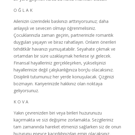
O Ğ L A K
Ailenizin üzerindeki baskınızı arttırıyorsunuz; daha
anlayışlı ve sevecen olmayı öğrenmelisiniz.
Çocuklarınızla zaman geçirin, partnerinizle romantik
duyguları yaşayın ve biraz rahatlayın. Onların önerileri
tehditkâr havanızı yumuşatabilir. Seyahate çıkmak ve
ortamdan bir süre uzaklaşmak herkese iyi gelecek.
Finansal hayalleriniz gerçekleşirken, yükselişinizi
hayallerinize değil çalışkanlığınıza borçlu olacaksınız.
Disiplinli tutumunuz her yerde konuşulacak. Çizginizi
bozmayın. Kariyerinizde hakkınız olan noktaya
geliyorsunuz.
K O V A
Yakın çevrenizden biri veya birileri huzurunuzu
kaçırmakta ve sizi değişime zorlamakta. Sezgileriniz
tam zamanında hareket etmenizi sağlarken siz de onun
huzurunu epeyce kaçırdığınızdan emin olacaksınız.