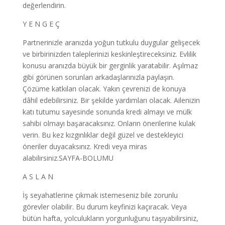
değerlendirin.
Y E N G E Ç
Partnerinizle aranızda yoğun tutkulu duygular gelişecek
ve birbirinizden taleplerinizi keskinleştireceksiniz. Evlilik
konusu aranızda büyük bir gerginlik yaratabilir. Aşılmaz
gibi görünen sorunları arkadaşlarınızla paylaşın.
Çözüme katkıları olacak. Yakın çevrenizi de konuya
dâhil edebilirsiniz. Bir şekilde yardımları olacak. Ailenizin
katı tutumu sayesinde sonunda kredi almayı ve mülk
sahibi olmayı başaracaksınız. Onların önerilerine kulak
verin. Bu kez kızgınlıklar değil güzel ve destekleyici
öneriler duyacaksınız. Kredi veya miras
alabilirsiniz.SAYFA-BOLUMU
A S L A N
İş seyahatlerine çıkmak istemeseniz bile zorunlu
görevler olabilir. Bu durum keyfinizi kaçıracak. Veya
bütün hafta, yolculukların yorgunluğunu taşıyabilirsiniz,