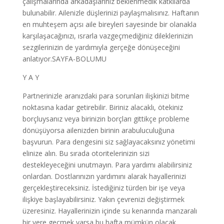
çalışmalarında arkadaşlarınız beklenmedik katkılarda
bulunabilir. Ailenizle düşlerinizi paylaşmalısınız. Haftanın
en muhteşem açısı aile bireyleri sayesinde bir olanakla
karşılaşacağınızı, ısrarla vazgeçmediğiniz dileklerinizin
sezgilerinizin de yardımıyla gerçeğe dönüşeceğini
anlatıyor.SAYFA-BOLUMU
Y A Y
Partnerinizle aranızdaki para sorunları ilişkinizi bitme
noktasına kadar getirebilir. Biriniz alacaklı, ötekiniz
borçluysanız veya birinizin borçları gittikçe probleme
dönüşüyorsa ailenizden birinin arabuluculuğuna
başvurun. Para dengesini siz sağlayacaksınız yönetimi
elinize alın. Bu sırada otoritelerinizin sizi
destekleyeceğini unutmayın. Para yardımı alabilirsiniz
onlardan. Dostlarınızın yardımını alarak hayallerinizi
gerçekleştireceksiniz. İstediğiniz türden bir işe veya
ilişkiye başlayabilirsiniz. Yakın çevrenizi değiştirmek
üzeresiniz. Hayallerinizin içinde su kenarında manzaralı
bir yere geçmek varsa bu hafta mümkün olacak.