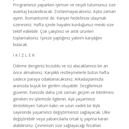
Programınızı yaparken iyimser ve neşeli tutumunuz size
avantaj kazandıracak. Zorlanmayacaksınız. Aşka zaman
ayırın. Romantizme de. Kariyer hedefinize ulaşmak
üzeresiniz. Hafta içinde hayalini kurduğunuz mevki size
teklif edilebilir. Çok çalıştınız ve artık ürünleri
toplamalısınız. İşinize yaptığınız yatırım karşılığını
bulacak.
İ K İ Z L E R
Ödeme dengeniz bozuldu ve siz alacaklarınızı bir an
önce almalısınız. Karşılıklı restleşmelerle bütün hafta
sadece paraya odaklanacaksınız. Arkadaşlarınızla
aranızda büyük bir gerilim oluşabilir. Sezgilerinize
güvenin. Evinizde daha çok zaman geçirin ve bitirilmesi
gereken ev işlerinizle ilgilenin. Aşk yaşamınızı
destekleyen Satürn kalıcı ve uzun vadeli bir ilişki
sayesinde yaşamınızı değiştirmenizi sağlayacak. Ülke
değiştirebilir veya yabancılarla ortak iş yapma kararı
alabilirsiniz. Çevrenizin size sağlayacağı fırsatları