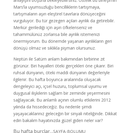
anlayışını boşuna bekleyebilirsiniz. Üstelik bu birleşimin
Mars’la uyumsuzluğu bencilliklerin tartışmaya,
tartışmaların aşırı eleştirel tavırlara dönüşeceğini
vurguluyor. Bu tür gezegen açıları ayrılık da getirebilir.
Merkür gerilediği için aşırı öfkelenseniz ve
tahammülünüz zorlansa bile ayrılık istemenizi
önermiyorum. Bu dönemde yaşanan ayrılıkların geri
dönüşü olmaz ve sıklıkla pişman olursunuz.
Neptün ile Satürn anlam bakımından birbirine zıt
görünür. Biri hayalleri öteki gerçekleri öne çıkarır. Biri
ruhsal dünyanın, öteki maddi dünyanın değerleriyle
ilgilenir. Bu hafta boyunca aralarında oluşacak
dengeleyici açı, içsel huzuru, toplumsal uyumu ve
duygusal ilişkilerin sağlam bir zeminde yeşermesini
sağlayacak. Bu anlamlı açının olumlu etkilerini 2012
yılında da hissedeceğiz. Bu nedenle şimdi
yaşayacaklarınız geleceğin bir sinyali niteliğinde. Dikkat
edin bakalım hayatınızda güzel giden neler var?
Bu hafta burçlar…
SAYFA-BOLUMU