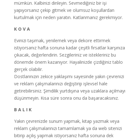
mümkün. Kalbinizi dinleyin. Sevmediğiniz bir işi
yapıyorsanız çekip gitmek ve olumsuz koşullardan
kurtulmak için neden yaratın. Katlanmanız gerekmiyor.
K O V A
Evinizi taşımak, yenilemek veya dekore ettirmek
istiyorsanız hafta sonuna kadar çeşitli fırsatlar karşınıza
çıkacak, değerlendirin. Sezgileriniz ve istekleriniz bu
dönemde önem kazanıyor. Hayalinizde çizdiğiniz tablo
gerçek olabilir.
Dostlarınızın zekice yaklaşımı sayesinde yakın çevrenizi
ve reklam çalışmalarınızı değiştirip işlevsel hale
getirebilirsiniz. Şimdilik yurtdışına veya uzaklara açılmayı
düşünmeyin. Kısa süre sonra onu da başaracaksınız.
B A L I K
Yakın çevrenizde sunum yapmak, kitap yazmak veya
reklam çalışmalarınızı tamamlamak ya da web sitenizi
bitirip açılış yapmak istiyorsanız hafta sonuna dek