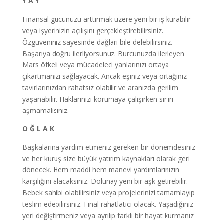
Y A Y
Finansal gücünüzü arttırmak üzere yeni bir iş kurabilir
veya işyerinizin açılışını gerçekleştirebilirsiniz.
Özgüveniniz sayesinde dağları bile delebilirsiniz.
Başarıya doğru ilerliyorsunuz. Burcunuzda ilerleyen
Mars öfkeli veya mücadeleci yanlarınızı ortaya
çıkartmanızı sağlayacak. Ancak eşiniz veya ortağınız
tavırlarınızdan rahatsız olabilir ve aranızda gerilim
yaşanabilir. Haklarınızı korumaya çalışırken sınırı
aşmamalısınız.
O Ğ L A K
Başkalarına yardım etmeniz gereken bir dönemdesiniz
ve her kuruş size büyük yatırım kaynakları olarak geri
dönecek. Hem maddi hem manevi yardımlarınızın
karşılığını alacaksınız. Dolunay yeni bir aşk getirebilir.
Bebek sahibi olabilirsiniz veya projelerinizi tamamlayıp
teslim edebilirsiniz. Final rahatlatıcı olacak. Yaşadığınız
yeri değiştirmeniz veya ayrılıp farklı bir hayat kurmanız