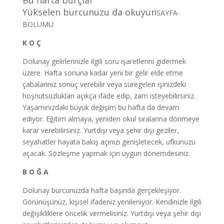
Bu hafta burçlar
Yükselen burcunuzu da okuyun
SAYFA-
BOLUMU
K O Ç
Dolunay gelirlerinizle ilgili soru işaretlerini gidermek
üzere. Hafta sonuna kadar yeni bir gelir elde etme
çabalarınız sonuç verebilir veya süregelen işinizdeki
hoşnutsuzlukları açıkça ifade edip, zam isteyebilirsiniz.
Yaşamınızdaki büyük değişim bu hafta da devam
ediyor. Eğitim almaya, yeniden okul sıralarına dönmeye
karar verebilirsiniz. Yurtdışı veya şehir dışı geziler,
seyahatler hayata bakış açınızı genişletecek, ufkunuzu
açacak. Sözleşme yapmak için uygun dönemdesiniz.
B O Ğ A
Dolunay burcunuzda hafta başında gerçekleşiyor.
Görünüşünüz, kişisel ifadeniz yenileniyor. Kendinizle ilgili
değişikliklere öncelik vermelisiniz. Yurtdışı veya şehir dışı