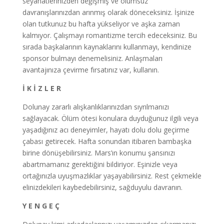
seyahatlerinizden değişmiş ve olumsuz
davranışlarınızdan arınmış olarak döneceksiniz. İşinize
olan tutkunuz bu hafta yükseliyor ve aşka zaman
kalmıyor. Çalışmayı romantizme tercih edeceksiniz. Bu
sırada başkalarının kaynaklarını kullanmayı, kendinize
sponsor bulmayı denemelisiniz. Anlaşmaları
avantajınıza çevirme fırsatınız var, kullanın.
İ K İ Z L E R
Dolunay zararlı alışkanlıklarınızdan sıyrılmanızı
sağlayacak. Ölüm ötesi konulara duyduğunuz ilgili veya
yaşadığınız acı deneyimler, hayatı dolu dolu geçirme
çabası getirecek. Hafta sonundan itibaren bambaşka
birine dönüşebilirsiniz. Mars’ın konumu şansınızı
abartmamanız gerektiğini bildiriyor. Eşinizle veya
ortağınızla uyuşmazlıklar yaşayabilirsiniz. Rest çekmekle
elinizdekileri kaybedebilirsiniz, sağduyulu davranın.
Y E N G E Ç