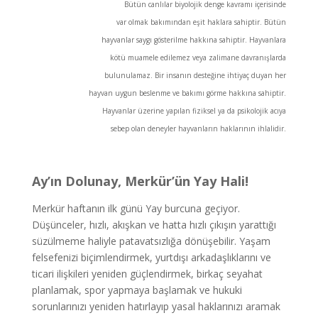
Bütün canlılar biyolojik denge kavramı içerisinde
var olmak bakımından eşit haklara sahiptir. Bütün
hayvanlar saygı gösterilme hakkına sahiptir. Hayvanlara
kötü muamele edilemez veya zalimane davranışlarda
bulunulamaz. Bir insanın desteğine ihtiyaç duyan her
hayvan uygun beslenme ve bakımı görme hakkına sahiptir.
Hayvanlar üzerine yapılan fiziksel ya da psikolojik acıya
sebep olan deneyler hayvanların haklarının ihlalidir.
Ay’ın Dolunay, Merkür’ün Yay Hali!
Merkür haftanın ilk günü Yay burcuna geçiyor.
Düşünceler, hızlı, akışkan ve hatta hızlı çıkışın yarattığı
süzülmeme haliyle patavatsızlığa dönüşebilir. Yaşam
felsefenizi biçimlendirmek, yurtdışı arkadaşlıklarını ve
ticari ilişkileri yeniden güçlendirmek, birkaç seyahat
planlamak, spor yapmaya başlamak ve hukuki
sorunlarınızı yeniden hatırlayıp yasal haklarınızı aramak