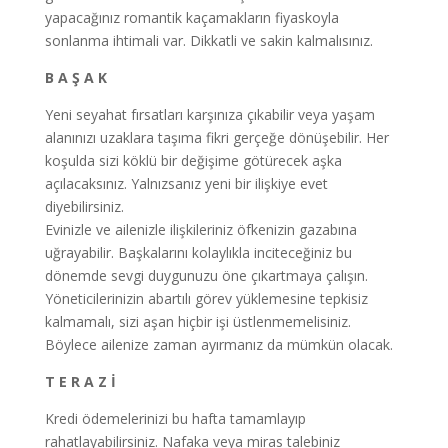
yapacağınız romantik kaçamakların fiyaskoyla
sonlanma ihtimali var. Dikkatli ve sakin kalmalısınız.
B A Ş A K
Yeni seyahat fırsatları karşınıza çıkabilir veya yaşam
alanınızı uzaklara taşıma fikri gerçeğe dönüşebilir. Her
koşulda sizi köklü bir değişime götürecek aşka
açılacaksınız. Yalnızsanız yeni bir ilişkiye evet
diyebilirsiniz.
Evinizle ve ailenizle ilişkileriniz öfkenizin gazabına
uğrayabilir. Başkalarını kolaylıkla inciteceğiniz bu
dönemde sevgi duygunuzu öne çıkartmaya çalışın.
Yöneticilerinizin abartılı görev yüklemesine tepkisiz
kalmamalı, sizi aşan hiçbir işi üstlenmemelisiniz.
Böylece ailenize zaman ayırmanız da mümkün olacak.
T E R A Z İ
Kredi ödemelerinizi bu hafta tamamlayıp
rahatlayabilirsiniz. Nafaka veya miras talebiniz