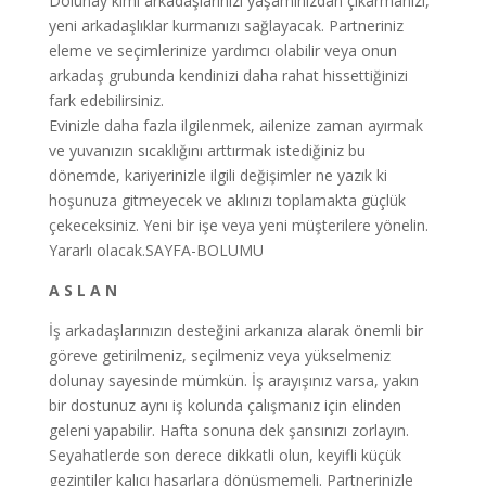
Dolunay kimi arkadaşlarınızı yaşamınızdan çıkarmanızı,
yeni arkadaşlıklar kurmanızı sağlayacak. Partneriniz
eleme ve seçimlerinize yardımcı olabilir veya onun
arkadaş grubunda kendinizi daha rahat hissettiğinizi
fark edebilirsiniz.
Evinizle daha fazla ilgilenmek, ailenize zaman ayırmak
ve yuvanızın sıcaklığını arttırmak istediğiniz bu
dönemde, kariyerinizle ilgili değişimler ne yazık ki
hoşunuza gitmeyecek ve aklınızı toplamakta güçlük
çekeceksiniz. Yeni bir işe veya yeni müşterilere yönelin.
Yararlı olacak.SAYFA-BOLUMU
A S L A N
İş arkadaşlarınızın desteğini arkanıza alarak önemli bir
göreve getirilmeniz, seçilmeniz veya yükselmeniz
dolunay sayesinde mümkün. İş arayışınız varsa, yakın
bir dostunuz aynı iş kolunda çalışmanız için elinden
geleni yapabilir. Hafta sonuna dek şansınızı zorlayın.
Seyahatlerde son derece dikkatli olun, keyifli küçük
gezintiler kalıcı hasarlara dönüşmemeli. Partnerinizle