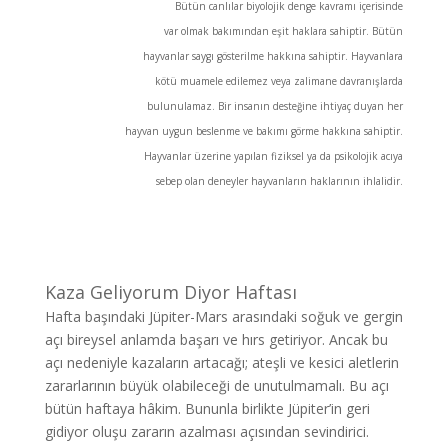
Bütün canlılar biyolojik denge kavramı içerisinde
var olmak bakımından eşit haklara sahiptir. Bütün
hayvanlar saygı gösterilme hakkına sahiptir. Hayvanlara
kötü muamele edilemez veya zalimane davranışlarda
bulunulamaz. Bir insanın desteğine ihtiyaç duyan her
hayvan uygun beslenme ve bakımı görme hakkına sahiptir.
Hayvanlar üzerine yapılan fiziksel ya da psikolojik acıya
sebep olan deneyler hayvanların haklarının ihlalidir.
Kaza Geliyorum Diyor Haftası
Hafta başındaki Jüpiter-Mars arasındaki soğuk ve gergin
açı bireysel anlamda başarı ve hırs getiriyor. Ancak bu
açı nedeniyle kazaların artacağı; ateşli ve kesici aletlerin
zararlarının büyük olabileceği de unutulmamalı. Bu açı
bütün haftaya hâkim. Bununla birlikte Jüpiter’in geri
gidiyor oluşu zararın azalması açısından sevindirici.