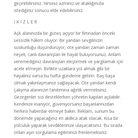
geçirebilirsiniz. Hırsınız azminiz ve ataklığınızla
istediğiniz sonucu elde edebilirsiniz.
İ K İ Z L E R
Aşk alanınızda bir güneş açıyor bir fırtınadan önceki
sessizlik hâkim oluyor. Bir yandan sevgilinizin
suskunluğu düşündürüyor, öte yandan zaman zaman
neşeli, canlı davranışları ile hayat buluyorsunuz. Anlam
veremediğiniz davranışları eleştirmek ve yargılamak için
acele etmeyin. Birlikte uzaklara yol almak gibi bir
hayaliniz varsa bu hafta gündeme getirin. Baş başa
olmak yakınlaşmanızı sağlayacak. Öte yandan kendi
çalışma alanınızın tanıtımına ağırlık vermelisiniz.
Gezegenler sizi desteklerken şöhretin kapıları açılabilir.
Kendinize inanıyor, güveniyorsanız başarılarınızdan
herkesi haberdar etmeye bakın. Reklam, sunum bu
dönemde yapacağınız en akıllıca atak olacak. Kısa bir
yolculuk yaparak sevdiklerinize ulaşacaksınız. Bu sırada
onları aşırı sorgulama eğiliminizi frenlemelisiniz.