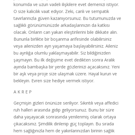
konumda ve uzun vadeli ilişkilere evet demenizi istiyor.
O size kalıcılık vaat ediyor. Zeki, canlı ve sempatik
tavırlarınızla güven kazanıyorsunuz. Bu tutumunuzda ve
sağlıklı görünümünüzde arkadaşlarınızın da katkısı
olacak. Onların can yakan eleştirilerini bile dikkate alın.
Bununla birlikte bir boşanma arifesinde olabilirsiniz
veya ailenizden ayrı yaşamaya başlayabilirsiniz. Aileniz
bu ayrılığa olumlu yaklaşmayabilir. Siz bildiğinizden
şaşmayın. Bu ilk değişime evet dedikten sonra Aralık
ayında bambaşka bir yerde gözlerinizi açacaksınız. Yeni
bir aşk veya proje size ulaşmak üzere. Hayal kurun ve
bekleyin. Evren size hediye vermek istiyor.
A K R E P
Geçmişin gizleri önünüze seriliyor. Sıkıntılı veya affedici
ruh halleri arasında gidip geliyorsunuz. Bunu bir süre
daha yaşayacak sonrasında yenilenmiş olarak ortaya
çıkacaksınız. Şimdilik dinlenip güç toplayın. Bu sırada
hem sağlığınızla hem de yakınlarınızdan birinin sağlık