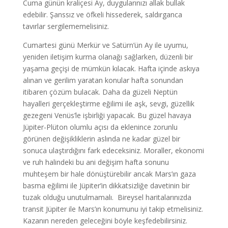
Cuma günün kraliçesi Ay, duygularınızı allak bullak
edebilir. Şanssız ve öfkeli hissederek, saldırganca
tavırlar sergilememelisiniz.
Cumartesi günü Merkür ve Satürn’ün Ay ile uyumu,
yeniden iletişim kurma olanağı sağlarken, düzenli bir
yaşama geçişi de mümkün kılacak. Hafta içinde askıya
alınan ve gerilim yaratan konular hafta sonundan
itibaren çözüm bulacak. Daha da güzeli Neptün
hayalleri gerçekleştirme eğilimi ile aşk, sevgi, güzellik
gezegeni Venüs’le işbirliği yapacak. Bu güzel havaya
Jüpiter-Plüton olumlu açısı da eklenince zorunlu
görünen değişikliklerin aslında ne kadar güzel bir
sonuca ulaştırdığını fark edeceksiniz. Moraller, ekonomi
ve ruh halindeki bu ani değişim hafta sonunu
muhteşem bir hale dönüştürebilir ancak Mars’ın gaza
basma eğilimi ile Jüpiter’in dikkatsizliğe davetinin bir
tuzak olduğu unutulmamalı. Bireysel haritalarınızda
transit Jüpiter ile Mars’ın konumunu iyi takip etmelisiniz.
Kazanın nereden geleceğini böyle keşfedebilirsiniz.