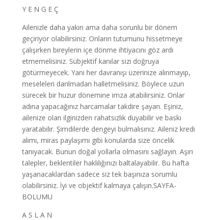
Y E N G E Ç
Ailenizle daha yakın ama daha sorunlu bir dönem
geçiriyor olabilirsiniz. Onların tutumunu hissetmeye
çalışırken bireylerin içe dönme ihtiyacını göz ardı
etmemelisiniz. Sübjektif kanılar sizi doğruya
götürmeyecek. Yani her davranışı üzerinize alınmayıp,
meseleleri darılmadan halletmelisiniz. Böylece uzun
sürecek bir huzur dönemine imza atabilirsiniz. Onlar
adına yapacağınız harcamalar takdire şayan. Eşiniz,
ailenize olan ilginizden rahatsızlık duyabilir ve baskı
yaratabilir. Şimdilerde dengeyi bulmalısınız. Aileniz kredi
alımı, miras paylaşımı gibi konularda size öncelik
tanıyacak. Bunun doğal yollarla olmasını sağlayın. Aşırı
talepler, beklentiler haklılığınızı baltalayabilir. Bu hafta
yaşanacaklardan sadece siz tek başınıza sorumlu
olabilirsiniz. İyi ve objektif kalmaya çalışın.SAYFA-
BOLUMU
A S L A N