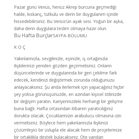
Pazar günü Venüs, henüz Akrep burcuna geçmediği
halde, kıskanç, tutkulu ve derin bir duygulanım içinde
hissedebilirsiniz. Bu Venüs’ün ayak sesi. Yoğun bir aşka,
daha derin duygulara teslim olmaya hazır olun.
Bu Hafta Burçlar
SAYFA-BOLUMU
K O Ç
Yakınlarınızla, sevgilinizle, eşinizle, iş ortağınızla
ilişkilerinizi yeniden gözden geçirmelisiniz. Onların
düşüncelerinde ve duygularında bir geri çekilme fark
edecek, kendinizi değiştirmek zorunda olduğunuzu
anlayacaksınız. Şu anda ilerlemek için yapacağınız hiçbir
şey yoksa görünüşünüzde, en azından kişisel stilinizde
bir değişim yaratın. Kariyerinizdeki herhangi bir gelişme
buna bağlı. Hafta ortasından itibaren yaratıcılığınız
dorukta olacak. Çocuklarınızın arabulucu olmasına izin
vermelisiniz. Böylece hem yakınlarınızla ilişkinizi
çözümleyici bir üslupla ele alacak hem de projelerinize
bir ortaklıkla destek bulacaksınız. Öte yandan