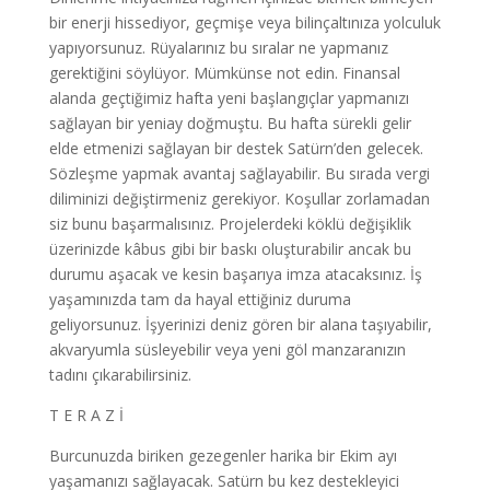
bir enerji hissediyor, geçmişe veya bilinçaltınıza yolculuk
yapıyorsunuz. Rüyalarınız bu sıralar ne yapmanız
gerektiğini söylüyor. Mümkünse not edin. Finansal
alanda geçtiğimiz hafta yeni başlangıçlar yapmanızı
sağlayan bir yeniay doğmuştu. Bu hafta sürekli gelir
elde etmenizi sağlayan bir destek Satürn’den gelecek.
Sözleşme yapmak avantaj sağlayabilir. Bu sırada vergi
diliminizi değiştirmeniz gerekiyor. Koşullar zorlamadan
siz bunu başarmalısınız. Projelerdeki köklü değişiklik
üzerinizde kâbus gibi bir baskı oluşturabilir ancak bu
durumu aşacak ve kesin başarıya imza atacaksınız. İş
yaşamınızda tam da hayal ettiğiniz duruma
geliyorsunuz. İşyerinizi deniz gören bir alana taşıyabilir,
akvaryumla süsleyebilir veya yeni göl manzaranızın
tadını çıkarabilirsiniz.
T E R A Z İ
Burcunuzda biriken gezegenler harika bir Ekim ayı
yaşamanızı sağlayacak. Satürn bu kez destekleyici