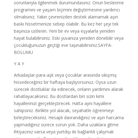
sorunlarıyla ilgilenmek durumundasınız. Onun beslenme
programını ve yaşam biçimini değiştirmesine yardımcı
olmalısınız. Yakın çevrenizden destek alamamak aşırı
baskı hissetmenize sebep olabilir. Bu kez her şeyi tek
başınıza üstlenin. Yeni bir ev veya eşyalarla yeniden
hayat bulabilirsiniz. Eski yuvanıza yeniden dönebilir veya
çocukluğunuzun geçtiği eve taşınabilirsiniz.SAYFA-
BOLUMU
Y A Y
Arkadaşlar-para-aşk veya çocuklar arasında sıkışmış
hissedeceğiniz bir haftaya başlıyorsunuz. Oysa uzun
sürecek dostluklar da edinecek, onların yardımını alarak
rahatlayacaksınız. Bu dostlardan biri sizin kimi
hayallerinizi gerçekleştirecek. Hatta aynı hayallere
sahipsiniz. Birlikte yol alacak, seyahatle öğrenmeyi
birleştireceksiniz. Hesaplı davrandığınız ve aşırı harcama
yapmadığınız sürece sorun yok. Daha uzaklara gitme
ihtiyacınız varsa veya yurtdışı ile bağlantılı çalışmak