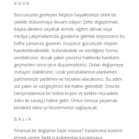
K O V A
Burcunuzda gerileyen Neptün hayallerinize sihirli bir
şekilde dokunmaya devam ediyor. Şehir değiştirmek,
başka ülkelere seyahat etmek, eğitim almak veya
medya çalışmalarınızla gündeme gelmek istiyorsanız bu
hafta şansınıza güvenin. Düşünce gücünüzle olayları
hareketlendirebilir, hızlandırabilir ve istediğiniz formu
verebilirsiniz. Ancak yakın çevreniz hakkında harekete
geçmeden önce iyice düşünmelisiniz. Onları değişmeye
zorluyor olabilirsiniz. Uzak yolculuklarınızı planlarken
partnerinizin yardımını ve teşvikini alacaksınız. Bu adım
sizi yakın ve vazgeçilmez ikili haline getirebilir. Onunla
tartışmalarınıza bir nokta koyun ve birlikte mücadele
eden iki savaşçı haline gelin. Omuz omuza yaşamak
kendinizi daha iyi hissetmenizi sağlayacak.
B A L I K
Finansal bir değişime hazır mısınız? Kazancınızı kontrol
etmek yerine farklı iş kollarından kazanmaya