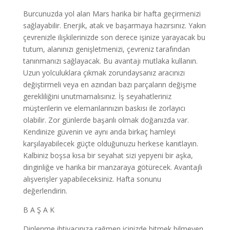
Burcunuzda yol alan Mars harika bir hafta geçirmenizi
sağlayabilir. Enerjik, atak ve başarmaya hazırsınız. Yakın
çevrenizle ilişkilerinizde son derece işinize yarayacak bu
tutum, alanınızı genişletmenizi, çevreniz tarafından
tanınmanızı sağlayacak. Bu avantajı mutlaka kullanın.
Uzun yolculuklara çıkmak zorundaysanız aracınızı
değiştirmeli veya en azından bazı parçaların değişme
gerekliliğini unutmamalısınız. İş seyahatleriniz
müşterilerin ve elemanlarınızın baskısı ile zorlayıcı
olabilir. Zor günlerde başarılı olmak doğanızda var.
Kendinize güvenin ve aynı anda birkaç hamleyi
karşılayabilecek güçte olduğunuzu herkese kanıtlayın.
Kalbiniz boşsa kısa bir seyahat sizi yepyeni bir aşka,
dinginliğe ve harika bir manzaraya götürecek. Avantajlı
alışverişler yapabileceksiniz. Hafta sonunu
değerlendirin.
B A Ş A K
Dinlenme ihtiyacınıza rağmen içinizde bitmek bilmeyen