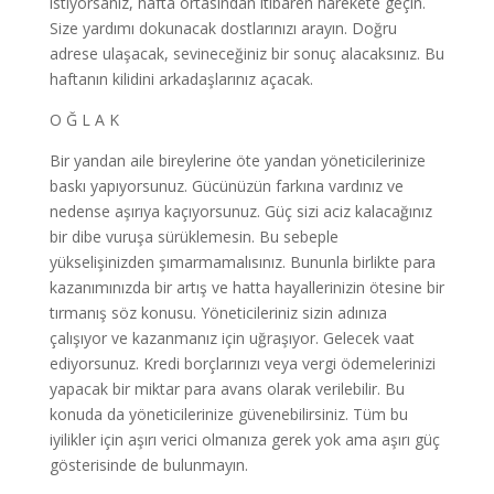
istiyorsanız, hafta ortasından itibaren harekete geçin.
Size yardımı dokunacak dostlarınızı arayın. Doğru
adrese ulaşacak, sevineceğiniz bir sonuç alacaksınız. Bu
haftanın kilidini arkadaşlarınız açacak.
O Ğ L A K
Bir yandan aile bireylerine öte yandan yöneticilerinize
baskı yapıyorsunuz. Gücünüzün farkına vardınız ve
nedense aşırıya kaçıyorsunuz. Güç sizi aciz kalacağınız
bir dibe vuruşa sürüklemesin. Bu sebeple
yükselişinizden şımarmamalısınız. Bununla birlikte para
kazanımınızda bir artış ve hatta hayallerinizin ötesine bir
tırmanış söz konusu. Yöneticileriniz sizin adınıza
çalışıyor ve kazanmanız için uğraşıyor. Gelecek vaat
ediyorsunuz. Kredi borçlarınızı veya vergi ödemelerinizi
yapacak bir miktar para avans olarak verilebilir. Bu
konuda da yöneticilerinize güvenebilirsiniz. Tüm bu
iyilikler için aşırı verici olmanıza gerek yok ama aşırı güç
gösterisinde de bulunmayın.