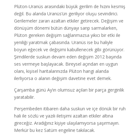
Plüton-Uranüs arasındaki büyük gerilim de hızını kesmiş
değil. Bu alanda Uranüs’ün geriliyor oluşu sevindirici.
Gerilemeler zararı azaltan etkiler getirecek. Değişim ve
dönüşüm dönemi bütün dünyayı sarıp sarmalarken,
Plüton gereken değişim sağlanmazsa yıkıcı bir etki ile
yeniliği yaratmak çabasında. Uranüs ise bu haliyle
boyun eğecek ve değişimi kabullenecek gibi görünüyor.
Şimdilerde suskun devam eden değişim 2012 başında
ses vermeye başlayacak. Bireysel açından en uygun
olanı, kişisel haritalarınızda Plüton hangi alanda
ilerliyorsa o alanın değişim davetine evet demek.
Çarşamba günü Ay’ın olumsuz açıları bir parça gerginlik
yaratabilir.
Perşembeden itibaren daha suskun ve içe dönük bir ruh
hali ile sözlü ve yazılı iletişimi azaltan etkiler altına
gireceğiz. Aradığınız kişiye ulaşılamıyorsa şaşırmayın.
Merkür bu kez Satürn engeline takılacak.