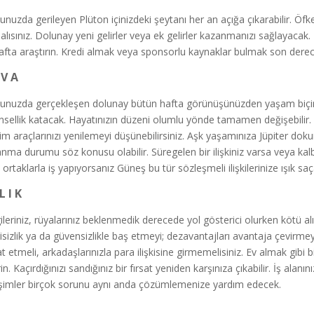
unuzda gerileyen Plüton içinizdeki şeytanı her an açığa çıkarabilir. Öfken
alısınız. Dolunay yeni gelirler veya ek gelirler kazanmanızı sağlayacak. 
afta araştırın. Kredi almak veya sponsorlu kaynaklar bulmak son derec
 V A
unuzda gerçekleşen dolunay bütün hafta görünüşünüzden yaşam biçimin
nsellik katacak. Hayatınızın düzeni olumlu yönde tamamen değişebilir. 
işim araçlarınızı yenilemeyi düşünebilirsiniz. Aşk yaşamınıza Jüpiter dok
anma durumu söz konusu olabilir. Süregelen bir ilişkiniz varsa veya kalbin
 ortaklarla iş yapıyorsanız Güneş bu tür sözleşmeli ilişkilerinize ışık sa
L I K
ileriniz, rüyalarınız beklenmedik derecede yol gösterici olurken kötü a
isizlik ya da güvensizlikle baş etmeyi; dezavantajları avantaja çevirm
t etmeli, arkadaşlarınızla para ilişkisine girmemelisiniz. Ev almak gibi b
rin. Kaçırdığınızı sandığınız bir fırsat yeniden karşınıza çıkabilir. İş al
şimler birçok sorunu aynı anda çözümlemenize yardım edecek.