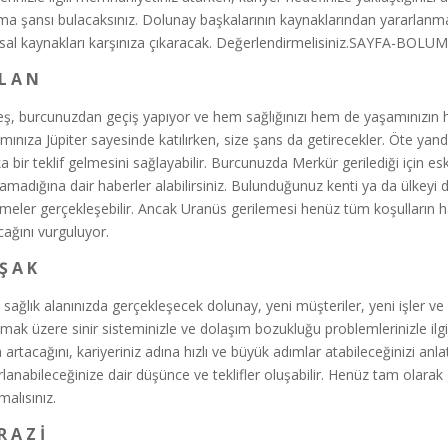
lma şansı bulacaksınız. Dolunay başkalarının kaynaklarından yararlanmanı
sal kaynakları karşınıza çıkaracak. Değerlendirmelisiniz.SAYFA-BOLU
 L A N
ş, burcunuzdan geçiş yapıyor ve hem sağlığınızı hem de yaşamınızın her a
mınıza Jüpiter sayesinde katılırken, size şans da getirecekler. Öte yand
a bir teklif gelmesini sağlayabilir. Burcunuzda Merkür gerilediği için esk
amadığına dair haberler alabilirsiniz. Bulunduğunuz kenti ya da ülkeyi 
şmeler gerçekleşebilir. Ancak Uranüs gerilemesi henüz tüm koşulların ha
acağını vurguluyor.
Ş A K
e sağlık alanınızda gerçekleşecek dolunay, yeni müşteriler, yeni işler ve 
mak üzere sinir sisteminizle ve dolaşım bozukluğu problemlerinizle ilgile
 artacağını, kariyeriniz adına hızlı ve büyük adımlar atabileceğinizi anl
rlanabileceğinize dair düşünce ve teklifler oluşabilir. Henüz tam ola
malısınız.
R A Z İ