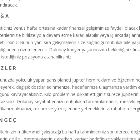
ndıracak.
 Ğ A
ticiniz Venüs hafta ortasına kadar finansal gelişiminize faydalı olacak ka
erilerinizle birlikte yola devam etme kararı alabilir veya iş arkadaşları
rebilirsiniz. Bunun yanı sıra gelişmelerin size sağladığı mutluluk aile y
iliğinden çözümlenecek. Dolunay kariyer yaşamınızda beklediğiniz fırsatı k
 istediğiniz pozisyona atanabilirsiniz.
İ Z L E R
unuzda yolculuk yapan şans planeti Jüpiter hem reklam ve öğrenim hem 
kleyerek, değişik dostlar edinmenize, hedeflerinize ulaşmanıza yardım
ğunu kavrayacaksınız. Kilo problemine dikkat ettiğiniz sürece Jüpiter’
caksınız. Dolunay seyahatlerinizi mutlulukla tamamlamanızı, mesleki e
ifikanızı almanızı, reklam ve yazı işlerinde yeteneklerinizi rahatlıkla ser
N G E Ç
ilerinizin mükemmel çalışacağı bu hafta tahminleriniz son derece doğr
rlerinizle ilgili memnuniyetiniz atarken, kariyer hedefinize yaklaştığınız