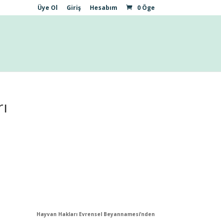
Üye Ol
Giriş
Hesabım
0 Öge
ı
Hayvan Hakları Evrensel Beyannamesi’nden