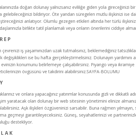
alanınızda doğan dolunay yalnızsanız evliliğe giden yola gireceğinizi bir
a gelebileceğinizi bildiriyor. Öte yandan süregelen mutlu ilişkinizi ise
ştireceğinizi anlatıyor. Olumlu gezegen etkileri altında her türlü ilişkini
daşlarınızla birlikte tatil planlamalı veya onların önerilerini ciddiye alm
R E P
n çevrenizi iş yaşamınızdan uzak tutmalısınız, beklemediğiniz tatsızlıklar 
k değişiklikleri ise bu hafta gerçekleştirmelisiniz. Dolunayın yardımını a
 evinizin konumunu belirlemeye çalışabilirsiniz. Piyango veya ikramiye g
ticilerinizin övgüsünü ve takdirini alabilirsiniz.SAYFA-BOLUMU
 Y
klarınız ve onlara yapacağınız yatırımlar konusunda gizli ve dikkatli ad
şim yaratacak olan dolunay bir web sitesinin yönetimini elinize almanızı 
alabilirsiniz. Aşk ilişkileri özgüveninizi sarsabilir. Buna rağmen yılma
ma geçmeyi garantileyeceksiniz. Güneş, seyahatlerinizi ve partnerinizle bi
uluğu destekliyor.
 L A K