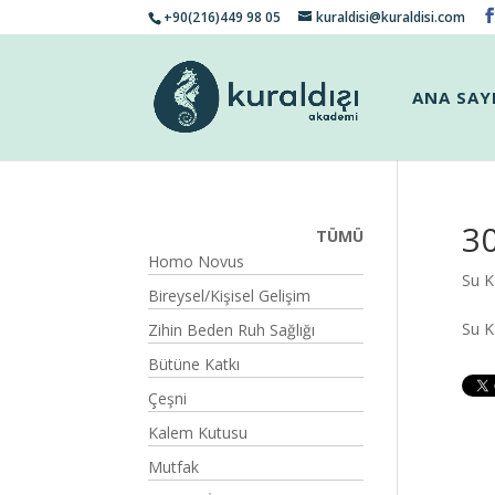
+90(216)449 98 05
kuraldisi@kuraldisi.com
ANA SAY
3
TÜMÜ
Homo Novus
Su K
Bireysel/Kişisel Gelişim
Su 
Zihin Beden Ruh Sağlığı
Bütüne Katkı
Çeşni
Kalem Kutusu
Mutfak