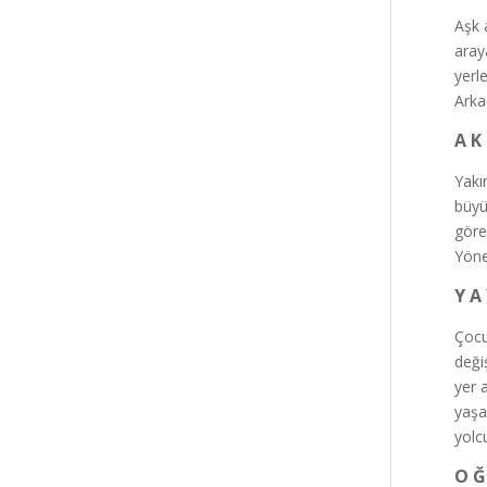
Aşk 
aray
yerle
Arka
A K 
Yakı
büyü
göre
Yöne
Y A
Çocu
deği
yer 
yaşa
yolc
O Ğ