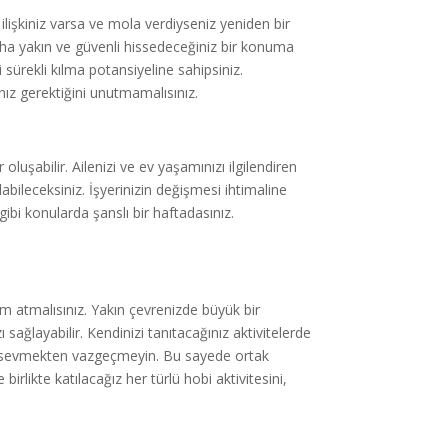
 ilişkiniz varsa ve mola verdiyseniz yeniden bir
 daha yakın ve güvenli hissedeceğiniz bir konuma
zi sürekli kılma potansiyeline sahipsiniz.
anız gerektiğini unutmamalısınız.
oluşabilir. Ailenizi ve ev yaşamınızı ilgilendiren
labileceksiniz. İşyerinizin değişmesi ihtimaline
ibi konularda şanslı bir haftadasınız.
ım atmalısınız. Yakın çevrenizde büyük bir
sağlayabilir. Kendinizi tanıtacağınız aktivitelerde
yın, sevmekten vazgeçmeyin. Bu sayede ortak
rlikte katılacağız her türlü hobi aktivitesini,