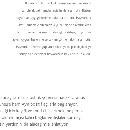
Bütün canlılar biyolojik denge kavramı içerisinde
var olmak bakımından eşit haklara sahiptir. Bütün
hayvanlar saygı gösterilme hakkına sahiptir. Hayvanlara
kötü muamele edilemez veya zalimane davranışlarda
bulunulamaz. Bir insanın desteğine ihtiyaç duyan her
hayvan uygun beslenme ve bakımı görme hakkına sahiptir.
Hayvanlar üzerine yapılan fiziksel ya da psikolojik acıya
sebep olan deneyler hayvanların haklarının ihlalidir.
lunay tam bir dostluk şöleni sunacak. Uranüs
neş’e hem Ay’a pozitif açılarla bağlanıyor.
ği için keyifli ve mutlu hissetmek, neşemizi
mlu açısı kalıcı bağlar ve ilişkiler kurmayı,
ın yardımını da alacağımızı anlatıyor.