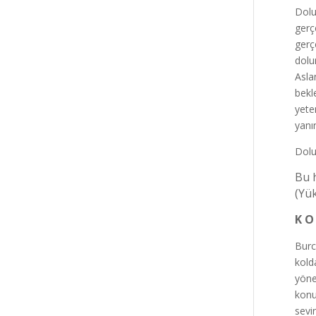
Dolu
gerç
gerç
dolu
Asla
bekl
yete
yanı
Dolu
Bu 
(Yü
K O
Burc
kold
yönet
konu
sevi