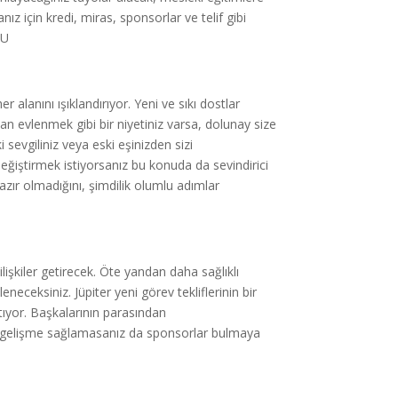
z için kredi, miras, sponsorlar ve telif gibi
MU
lanını ışıklandırıyor. Yeni ve sıkı dostlar
an evlenmek gibi bir niyetiniz varsa, dolunay size
i sevgiliniz veya eski eşinizden sizi
değiştirmek istiyorsanız bu konuda da sevindirici
zır olmadığını, şimdilik olumlu adımlar
ilişkiler getirecek. Öte yandan daha sağlıklı
neceksiniz. Jüpiter yeni görev tekliflerinin bir
atıyor. Başkalarının parasından
rak gelişme sağlamasanız da sponsorlar bulmaya