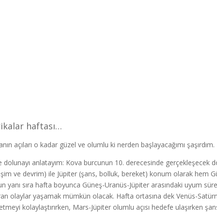
ikalar haftası…
anın açıları o kadar güzel ve olumlu ki nerden başlayacağımı şaşırdım.
 dolunayı anlatayım: Kova burcunun 10. derecesinde gerçekleşecek do
işim ve devrim) ile Jüpiter (şans, bolluk, bereket) konum olarak hem Gü
n yanı sıra hafta boyunca Güneş-Uranüs-Jüpiter arasındaki uyum sürece
ıran olaylar yaşamak mümkün olacak. Hafta ortasına dek Venüs-Satürn olu
etmeyi kolaylaştırırken, Mars-Jüpiter olumlu açısı hedefe ulaşırken şans