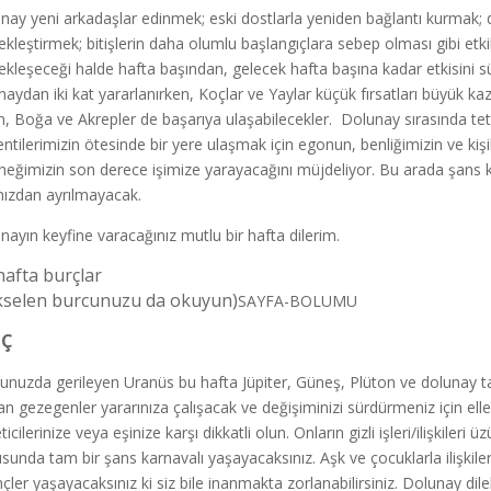
nay yeni arkadaşlar edinmek; eski dostlarla yeniden bağlantı kurmak; d
ekleştirmek; bitişlerin daha olumlu başlangıçlara sebep olması gibi et
ekleşeceği halde hafta başından, gelecek hafta başına kadar etkisini sü
naydan iki kat yararlanırken, Koçlar ve Yaylar küçük fırsatları büyük kaz
n, Boğa ve Akrepler de başarıya ulaşabilecekler. Dolunay sırasında te
entilerimizin ötesinde bir yere ulaşmak için egonun, benliğimizin ve kiş
neğimizin son derece işimize yarayacağını müjdeliyor. Bu arada şans k
nızdan ayrılmayacak.
nayın keyfine varacağınız mutlu bir hafta dilerim.
hafta burçlar
kselen burcunuzu da okuyun)
SAYFA-BOLUMU
 Ç
unuzda gerileyen Uranüs bu hafta Jüpiter, Güneş, Plüton ve dolunay t
an gezegenler yararınıza çalışacak ve değişiminizi sürdürmeniz için e
icilerinize veya eşinize karşı dikkatli olun. Onların gizli işleri/ilişkile
sunda tam bir şans karnavalı yaşayacaksınız. Aşk ve çocuklarla ilişkiler
nçler yaşayacaksınız ki siz bile inanmakta zorlanabilirsiniz. Dolunay dile