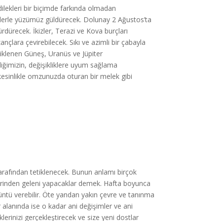
ilekleri bir biçimde farkında olmadan
kilerle yüzümüz güldürecek. Dolunay 2 Ağustos’ta
rdürecek. İkizler, Terazi ve Kova burçları
ançlara çevirebilecek. Sıkı ve azimli bir çabayla
tiklenen Güneş, Uranüs ve Jüpiter
iliğimizin, değişikliklere uyum sağlama
esinlikle omzunuzda oturan bir melek gibi
arafından tetiklenecek. Bunun anlamı birçok
llerinden geleni yapacaklar demek. Hafta boyunca
ri üzüntü verebilir. Öte yandan yakın çevre ve tanınma
 alanında ise o kadar ani değişimler ve ani
klerinizi gerçekleştirecek ve size yeni dostlar