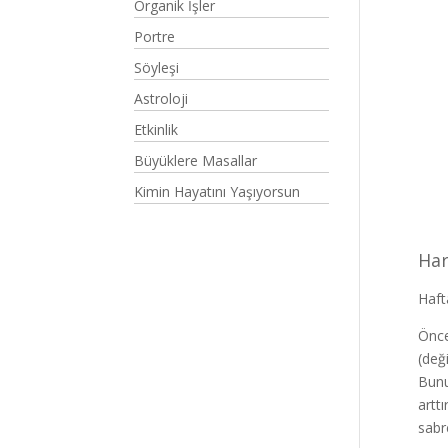
Organik İşler
Portre
Söyleşi
Astroloji
Etkinlik
Büyüklere Masallar
Kimin Hayatını Yaşıyorsun
Har
Haft
Önce
(değ
Bunu
artt
sabr