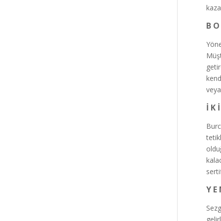
kaza
B O
Yöne
Müşt
geti
kend
veya
İ K 
Burc
teti
oldu
kala
sert
Y E 
Sezg
geli