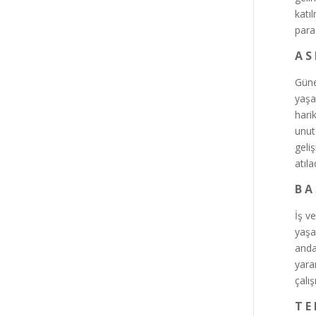
katı
para
A S
Güne
yaşa
harik
unut
geli
atıl
B A 
İş v
yaşa
anda
yara
çalış
T E 