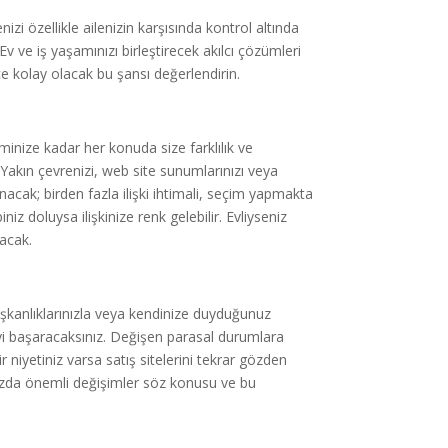
izi özellikle ailenizin karşısında kontrol altında
Ev ve iş yaşamınızı birleştirecek akılcı çözümleri
e kolay olacak bu şansı değerlendirin.
ize kadar her konuda size farklılık ve
Yakın çevrenizi, web site sunumlarınızı veya
unacak; birden fazla ilişki ihtimali, seçim yapmakta
iz doluysa ilişkinize renk gelebilir. Evliyseniz
çacak.
lışkanlıklarınızla veya kendinize duyduğunuz
eyi başaracaksınız. Değişen parasal durumlara
ir niyetiniz varsa satış sitelerini tekrar gözden
anınızda önemli değişimler söz konusu ve bu