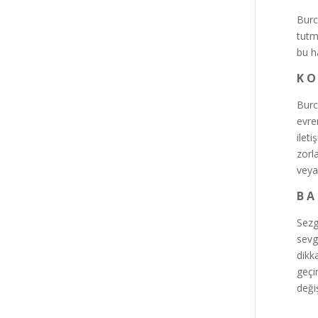
Burc
tutm
bu h
K O
Burc
evre
ilet
zorl
veya
B A 
Sezg
sevg
dikka
geçi
deği