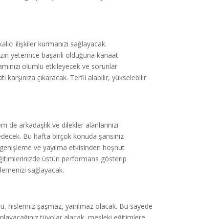
lıcı ilişkiler kurmanızı sağlayacak.
nızın yeterince başarılı olduğuna kanaat
aşamınızı olumlu etkileyecek ve sorunlar
arşınıza çıkaracak. Terfii alabilir, yükselebilir
de arkadaşlık ve dilekler alanlarınızı
 edecek. Bu hafta birçok konuda şansınız
in genişleme ve yayılma etkisinden hoşnut
ğitimlerinizde üstün performans gösterip
gilemenizi sağlayacak.
u, hisleriniz şaşmaz, yanılmaz olacak. Bu sayede
ı anlayacağınız tüyolar alacak, mesleki eğitimlere