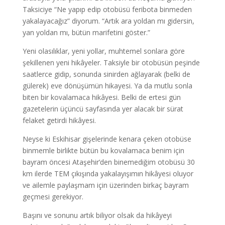
Taksiciye “Ne yapıp edip otobüsü feribota binmeden
yakalayacağız” diyorum. “Artık ara yoldan mı gidersin,
yan yoldan mı, bütün marifetini göster.”
Yeni olasılıklar, yeni yollar, muhtemel sonlara göre
şekillenen yeni hikâyeler. Taksiyle bir otobüsün peşinde
saatlerce gidip, sonunda sinirden ağlayarak (belki de
gülerek) eve dönüşümün hikayesi. Ya da mutlu sonla
biten bir kovalamaca hikâyesi. Belki de ertesi gün
gazetelerin üçüncü sayfasında yer alacak bir sürat
felaket getirdi hikâyesi.
Neyse ki Eskihisar gişelerinde kenara çeken otobüse
binmemle birlikte bütün bu kovalamaca benim için
bayram öncesi Ataşehir’den binemediğim otobüsü 30
km ilerde TEM çıkışında yakalayışımın hikâyesi oluyor
ve ailemle paylaşmam için üzerinden birkaç bayram
geçmesi gerekiyor.
Başını ve sonunu artık biliyor olsak da hikâyeyi