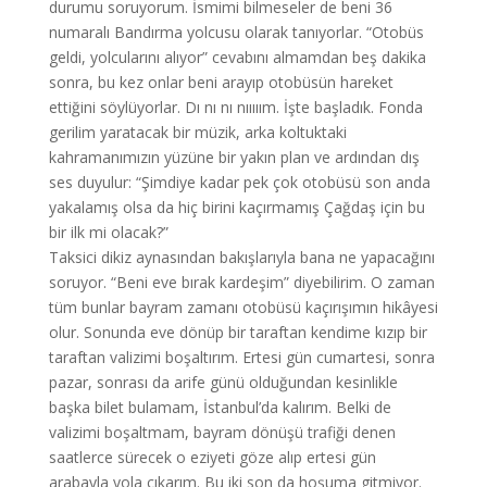
durumu soruyorum. İsmimi bilmeseler de beni 36
numaralı Bandırma yolcusu olarak tanıyorlar. “Otobüs
geldi, yolcularını alıyor” cevabını almamdan beş dakika
sonra, bu kez onlar beni arayıp otobüsün hareket
ettiğini söylüyorlar. Dı nı nı nııııım. İşte başladık. Fonda
gerilim yaratacak bir müzik, arka koltuktaki
kahramanımızın yüzüne bir yakın plan ve ardından dış
ses duyulur: “Şimdiye kadar pek çok otobüsü son anda
yakalamış olsa da hiç birini kaçırmamış Çağdaş için bu
bir ilk mi olacak?”
Taksici dikiz aynasından bakışlarıyla bana ne yapacağını
soruyor. “Beni eve bırak kardeşim” diyebilirim. O zaman
tüm bunlar bayram zamanı otobüsü kaçırışımın hikâyesi
olur. Sonunda eve dönüp bir taraftan kendime kızıp bir
taraftan valizimi boşaltırım. Ertesi gün cumartesi, sonra
pazar, sonrası da arife günü olduğundan kesinlikle
başka bilet bulamam, İstanbul’da kalırım. Belki de
valizimi boşaltmam, bayram dönüşü trafiği denen
saatlerce sürecek o eziyeti göze alıp ertesi gün
arabayla yola çıkarım. Bu iki son da hoşuma gitmiyor.