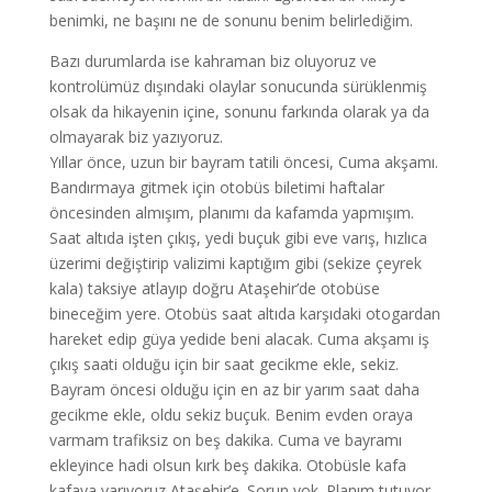
benimki, ne başını ne de sonunu benim belirlediğim.
Bazı durumlarda ise kahraman biz oluyoruz ve
kontrolümüz dışındaki olaylar sonucunda sürüklenmiş
olsak da hikayenin içine, sonunu farkında olarak ya da
olmayarak biz yazıyoruz.
Yıllar önce, uzun bir bayram tatili öncesi, Cuma akşamı.
Bandırmaya gitmek için otobüs biletimi haftalar
öncesinden almışım, planımı da kafamda yapmışım.
Saat altıda işten çıkış, yedi buçuk gibi eve varış, hızlıca
üzerimi değiştirip valizimi kaptığım gibi (sekize çeyrek
kala) taksiye atlayıp doğru Ataşehir’de otobüse
bineceğim yere. Otobüs saat altıda karşıdaki otogardan
hareket edip güya yedide beni alacak. Cuma akşamı iş
çıkış saati olduğu için bir saat gecikme ekle, sekiz.
Bayram öncesi olduğu için en az bir yarım saat daha
gecikme ekle, oldu sekiz buçuk. Benim evden oraya
varmam trafiksiz on beş dakika. Cuma ve bayramı
ekleyince hadi olsun kırk beş dakika. Otobüsle kafa
kafaya varıyoruz Ataşehir’e. Sorun yok. Planım tutuyor,