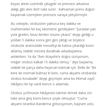
beyaz atının üzerinde çıkagelir ve prensesi arkasına
aldığı gibi atını dört nala sürer . Kahraman prens düğün
başlamak üzereyken prensesi saraya yetiştirmiştir.
Bu sebeple, otobüsten yalnızca beş dakika ve
muhtemelen bir kaç kilometre gerideyken “Şuradan yan
yola girelim, biraz ilerden önüne çıkarız” deyip girdiği o
yoldan 5 dakika sonra geri geri çıktığı ve böylece
otobüsle aramızdaki mesafeyi iki katına çıkardığı kısmı
atlamış olabilir mesela duraktaki arkadaşlarına
anlatırken. Ya da “Ben Ataşehir’e doğru sürüyorum,
meğer otobüs kalkalı 15 dakika olmuş ” diye başlamış
olabilir bir parça daha heyecan katmak için. Belki de “Bir
kere de normali bulmaz ki beni, cuma akşamı otobanda
otobüs kovaladık” deyip geçmiştir ama bu ihtimal zayıf.
Hikâyeci bir tip vardı bence o adamda.
Otobüs şoförünün hikâyesini tahmin etmek daha zor
tabii ama giriş kısmı bence şöyle olmuştur: “Cuma
akşamı İstanbul-Bandırma götürüyorum, bayram üstü