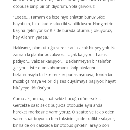
otobüse binip bir oh diyorum. Yola çıkıyoruz.
“Eeeee….Tamam da bize niye anlattın bunu? Sıkıcı
hayatının, bir o kadar sıkıcı iki saatlik kısmı. Hangimizin
başına gelmiyor ki? Biz de burada oturmuş okuyoruz,
hay Allahım yaaaa.”
Haklısınız, plan tuttuğu sürece anlatacak bir şey yok. Ne
zaman ki planlar bozuluyor… Uçak kaçıyor… Lastik
patlıyor… Valizler karışıyor… Beklenmeyen bir telefon
geliyor… İşte o an kahramanın kalp atışlarını
hızlanmasıyla birlikte renkler parlaklaşmaya, fonda bir
müzik çalmaya ve bir dış ses duyulmaya başlıyor; hayat
hikâyeye dönüşüyor.
Cuma akşamına, saat sekiz buçuğa dönersek…
Gerçekte saat sekiz buçukta otobüsle aynı anda
hareket merkezine varmıyoruz. O saatte ve takip eden
yarım saat boyunca ben taksinin içinde trafikte sıkışmış
bir halde on dakikada bir otobüs şirketini arayıp son