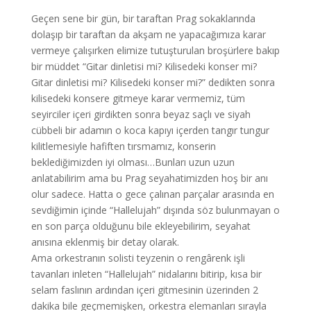
Geçen sene bir gün, bir taraftan Prag sokaklarında
dolaşıp bir taraftan da akşam ne yapacağımıza karar
vermeye çalışırken elimize tutuşturulan broşürlere bakıp
bir müddet “Gitar dinletisi mi? Kilisedeki konser mi?
Gitar dinletisi mi? Kilisedeki konser mi?” dedikten sonra
kilisedeki konsere gitmeye karar vermemiz, tüm
seyirciler içeri girdikten sonra beyaz saçlı ve siyah
cübbeli bir adamın o koca kapıyı içerden tangır tungur
kilitlemesiyle hafiften tırsmamız, konserin
beklediğimizden iyi olması…Bunları uzun uzun
anlatabilirim ama bu Prag seyahatimizden hoş bir anı
olur sadece. Hatta o gece çalınan parçalar arasında en
sevdiğimin içinde “Hallelujah” dışında söz bulunmayan o
en son parça olduğunu bile ekleyebilirim, seyahat
anısına eklenmiş bir detay olarak.
Ama orkestranın solisti teyzenin o rengârenk işli
tavanları inleten “Hallelujah” nidalarını bitirip, kısa bir
selam faslının ardından içeri gitmesinin üzerinden 2
dakika bile geçmemişken, orkestra elemanları sırayla