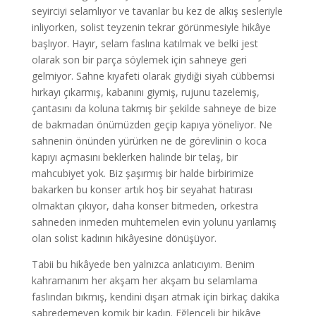
seyirciyi selamlıyor ve tavanlar bu kez de alkış sesleriyle
inliyorken, solist teyzenin tekrar görünmesiyle hikâye
başlıyor. Hayır, selam faslına katılmak ve belki jest
olarak son bir parça söylemek için sahneye geri
gelmiyor. Sahne kıyafeti olarak giydiği siyah cübbemsi
hırkayı çıkarmış, kabanını giymiş, rujunu tazelemiş,
çantasını da koluna takmış bir şekilde sahneye de bize
de bakmadan önümüzden geçip kapıya yöneliyor. Ne
sahnenin önünden yürürken ne de görevlinin o koca
kapıyı açmasını beklerken halinde bir telaş, bir
mahcubiyet yok. Biz şaşırmış bir halde birbirimize
bakarken bu konser artık hoş bir seyahat hatırası
olmaktan çıkıyor, daha konser bitmeden, orkestra
sahneden inmeden muhtemelen evin yolunu yarılamış
olan solist kadının hikâyesine dönüşüyor.
Tabii bu hikâyede ben yalnızca anlatıcıyım. Benim
kahramanım her akşam her akşam bu selamlama
faslından bıkmış, kendini dışarı atmak için birkaç dakika
sabredemeyen komik bir kadın. Eğlenceli bir hikâye