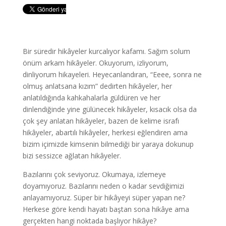
Bir süredir hikâyeler kurcalıyor kafamı. Sağım solum
önüm arkam hikâyeler. Okuyorum, izliyorum,
dinliyorum hikayeleri. Heyecanlandıran, “Eeee, sonra ne
olmuş anlatsana kızım” dedirten hikâyeler, her
anlatıldığında kahkahalarla güldüren ve her
dinlendiğinde yine gülünecek hikâyeler, kısacık olsa da
çok şey anlatan hikâyeler, bazen de kelime israfı
hikâyeler, abartılı hikâyeler, herkesi eğlendiren ama
bizim içimizde kimsenin bilmediği bir yaraya dokunup
bizi sessizce ağlatan hikâyeler.
Bazılarını çok seviyoruz. Okumaya, izlemeye
doyamıyoruz. Bazılarını neden o kadar sevdiğimizi
anlayamıyoruz. Süper bir hikâyeyi süper yapan ne?
Herkese göre kendi hayatı baştan sona hikâye ama
gerçekten hangi noktada başlıyor hikâye?