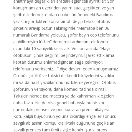
anlatmaya değer kılan aradaki eğlenceli ayrıntılar: Son
konuşmamızın üzerinden yarım saat geçtikten ve yan
şeritte ilerlemekte olan otobüsün önündeki Bandırma
yazısını gördükten sonra bir oh deyip tekrar otobüs
şirketini arayıp bütün sakinliğimle “Merhaba ben 36
numaralı Bandırma yolcusu, şoför beyin cep telefonunu
alabilir miyim lütfen” dememin ardından telefonun
ucundaki 10 saniyelik sessizlik. Ve sonrasında “Hayır
otobüsün içinde değilim, peşindeyim. İşaret ettik ama
kaptan durumu anlamadığından sağa çekmiyor,
telefonunu verirseniz….” diye devam eden konuşmamız.
Otobüs şoförü ve taksici de kendi hikâyelerini yazdılar
mı ya da nasıl yazdılar onu hiç bilemeyeceğim. Otobüs
şoförünün versiyonu daha komedi tadında olmalı.
Taksicininkinde ise macera ya da kahramanlık öğeleri
daha fazla. Ne de olsa genel hatlarıyla bu bir zor
durumdaki prenses ve onu kurtaran prens hikâyesi.
Kötü kalpli büyücünün yoluna çıkardığı engeller sonucu
sevgili ablasının komşu krallıktaki düğününe geç kalan
zavallı prenses tam ümitsizliğe kapılmıştır ki prens