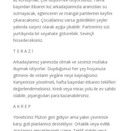
başından itibaren kız arkadaşlarınızla aranızdan su
sızmayacak, eğlencenin ve mangal partilerinin keyfini
çıkaracaksınız. Çocuklarınız varsa gizledikleri şeyler
yakında sürpriz olarak açığa çıkabilir. Partneriniz sizi
yurtdışında bir seyahate götürebilir. Sevinçli
hissedeceksiniz.
T E R A Z İ
Arkadaşlarınız yanınızda olmak ve sesinizi mutlaka
duymak istiyorlar. Duyduğunuz her şey hoşunuza
gitmese de onların yegâne neşe kaynağısınız.
Kariyerinize yönelmeli, hafta başından itibaren teklifleri
değerlendirmelisiniz. Kredi veya miras yolu ile ev sahibi
olabilir, piyangodan para kazanabilirsiniz.
A K R E P
Yöneticiniz Plüton geri gidiyor ama yakın çevrenize
karşı gizli planlarınızı destekliyor. Ortaklık veya evlilik
arzularınız gerçekleşmek üzere. Teklif alabilir veya