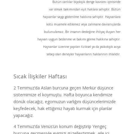
Bütün canlılar biyolojik denge kavramı içerisinde
var olmak bakımından eşit haklara sahiptir. Bütün
hayvanlar saygı gösterilme hakkına sahiptir. Hayvanlara
kötü muamele edilemez veya zalimane davranışlarda
bulunulamaz. Bir insanın desteğine ihtiyaç duyan her
hayvan uygun beslenme ve bakımı görme hakkına sahiptir.
Hayvanlar üzerine yapılan fiziksel ya da psikolojik acıya
sebep olan deneyler hayvanların haklarının ihlalidir.
Sıcak İlişkiler Haftası
2 Temmuz’da Aslan burcuna geçen Merkür düşünce
sistemimize el koymuştu. Hafta boyunca kendimize
dönük olacağız, egomuzun varlığını düşüncelerimizde
keşfedecek, hak ettiğimiz hayatı kurmak için planlar
yapacağız.
4 Temmuz’da Venüs’ün konum değiştirip Yengeç
burcuna geçmesiyle evimizi güzelleştirmek, aile içi