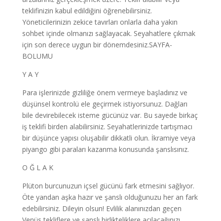
teklifinizin kabul edildiğini öğrenebilirsiniz.
Yöneticilerinizin zekice tavırları onlarla daha yakın
sohbet içinde olmanızı sağlayacak. Seyahatlere çıkmak
için son derece uygun bir dönemdesiniz.SAYFA-
BOLUMU
Y A Y
Para işlerinizde gizliliğe önem vermeye başladınız ve
düşünsel kontrolü ele geçirmek istiyorsunuz. Dağları
bile devirebilecek isteme gücünüz var. Bu sayede birkaç
iş teklifi birden alabilirsiniz. Seyahatlerinizde tartışmacı
bir düşünce yapısı oluşabilir dikkatli olun. İkramiye veya
piyango gibi paraları kazanma konusunda şanslısınız.
O Ğ L A K
Plüton burcunuzun içsel gücünü fark etmesini sağlıyor.
Öte yandan aşka hazır ve şanslı olduğunuzu her an fark
edebilirsiniz. Dileyin olsun! Evlilik alanınızdan geçen
Venüs tekliflere ve şanslı birlikteliklere açılacağınızı