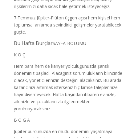
ilişkilerimizi daha sıcak hale getirmek isteyeceğiz.
7 Temmuz Jüpiter-Plüton üçgen açısı hem kişisel hem
toplumsal anlamda sevindirici gelişmeler yaratabilecek
güçte.
Bu Hafta Burçlar
SAYFA-BOLUMU
K O Ç
Hem para hem de kariyer yolculuğunuzda şanslı
döneminiz başladı. Alacağınız sorumlulukların bilincinde
olacak, yöneticilerinizin desteğini alacaksınız. Bu arada
kazancınızı artırmak isterseniz hiç kimse taleplerinize
hayır diyemeyecek. Hafta başından itibaren evinizle,
ailenizle ve çocuklarınızla ilgilenmekten
yorulmayacaksınız.
B O Ğ A
Jüpiter burcunuzda en mutlu dönemini yaşatmaya