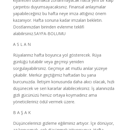
kıyafetleri bulmakta zorlanmayacak hatta yeni bir kalp
çarpıntısı duyumsayacaksınız. Finansal anlaşmalar
yapabileceğiniz bu hafta neye imza attığınız önem
kazanıyor. Hafta sonuna kadar imzaları bekletin.
Dostlarınızdan birinden evlenme teklifi
alabilirsiniz.SAYFA-BOLUMU
A S L A N
Rüyalarınız hafta boyunca yol gösterecek. Rüya
günlüğü tutabilir veya geçmişi yeniden
sorgulayabilirsiniz. Geçmişe ait mutlu anılar yüzeye
çıkabilir. Merkür geçtiğimiz haftadan bu yana
burcunuzda. İletişim konusunda daha akıcı olacak, hızlı
düşünecek ve seri kararlar alabileceksiniz. İş alanınızda
gizli gücünüzü henüz ortaya koymadınız ama
yöneticileriniz ödül vermek üzere.
B A Ş A K
Düşüncelerinizi gizleme eğiliminiz artıyor. İçe dönüyor,
az konuşmak, çok düşünmek istiyorsunuz. Hafta