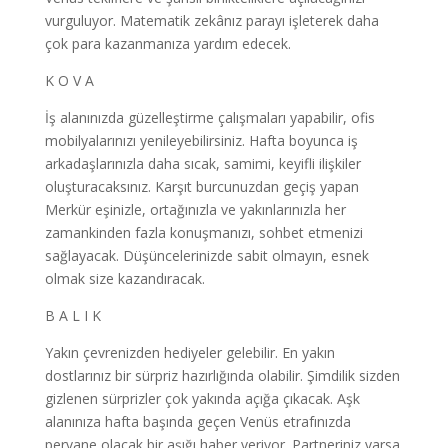
vurguluyor. Matematik zekânız parayı işleterek daha
çok para kazanmanıza yardım edecek.
K O V A
İş alanınızda güzelleştirme çalışmaları yapabilir, ofis
mobilyalarınızı yenileyebilirsiniz. Hafta boyunca iş
arkadaşlarınızla daha sıcak, samimi, keyifli ilişkiler
oluşturacaksınız. Karşıt burcunuzdan geçiş yapan
Merkür eşinizle, ortağınızla ve yakınlarınızla her
zamankinden fazla konuşmanızı, sohbet etmenizi
sağlayacak. Düşüncelerinizde sabit olmayın, esnek
olmak size kazandıracak.
B A L I K
Yakın çevrenizden hediyeler gelebilir. En yakın
dostlarınız bir sürpriz hazırlığında olabilir. Şimdilik sizden
gizlenen sürprizler çok yakında açığa çıkacak. Aşk
alanınıza hafta başında geçen Venüs etrafınızda
pervane olacak bir aşığı haber veriyor. Partneriniz varsa