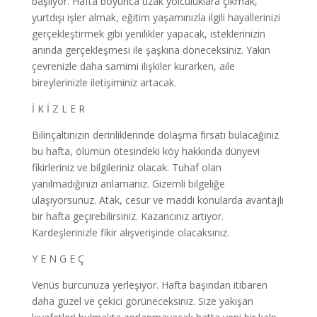
başlıyor. Hafta boyunca uzak yolculuklara çıkmak,
yurtdışı işler almak, eğitim yaşamınızla ilgili hayallerinizi
gerçekleştirmek gibi yenilikler yapacak, isteklerinizin
anında gerçekleşmesi ile şaşkına döneceksiniz. Yakın
çevrenizle daha samimi ilişkiler kurarken, aile
bireylerinizle iletişiminiz artacak.
İ K İ Z L E R
Bilinçaltınızın derinliklerinde dolaşma fırsatı bulacağınız
bu hafta, ölümün ötesindeki köy hakkında dünyevi
fikirleriniz ve bilgileriniz olacak. Tuhaf olan
yanılmadığınızı anlamanız. Gizemli bilgeliğe
ulaşıyorsunuz. Atak, cesur ve maddi konularda avantajlı
bir hafta geçirebilirsiniz. Kazancınız artıyor.
Kardeşlerinizle fikir alışverişinde olacaksınız.
Y E N G E Ç
Venüs burcunuza yerleşiyor. Hafta başından itibaren
daha güzel ve çekici görüneceksiniz. Size yakışan