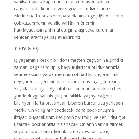
yanılsamasına kapılmanıza neden oluyor; aile içi
çatışmalarda kendi payınızı göz ardı ediyorsunuz.
Merkür hafta ortasında para alanınıza geçtiğinde, daha
çok kazanmanın ve aile varlığının önemini
hatırlayacaksınız. İhmal ettiğiniz kişi veya kurumları
yeniden aramaya başlayabilirsiniz.
Y E N G E Ç
İş yaşamınız keskin bir dönemeçten geçiyor. Ya şimdiki
zamanı değerlendirip iş başvurularında bulduklarınızla
yetineceksiniz ya da memnun olmadığınız iş alanınızı
değiştirecek, yeni bir alanda var olmaya çalışacaksınız.
Koşullar zorlayıcı. Ay tutulması bundan sonraki on beş
günde duygusal iniş çıkışları sıklıkla yaşayacağınızı
bildiriyor. Hafta ortasından itibaren burcunuza yerleşen
Merkür’ün varlığını hissedecek, daha çok konuşma
ihtiyacı duyacaksınız. İletişiminiz yurtdışı ve şehir dışı gibi
uzaktaki dostlarınızla hızlanacak. Onların yanına gitmek
veya onlardan birini konuk etmek veya birlikte iş
planlamak gibi konular haftanızı belirleyecek.