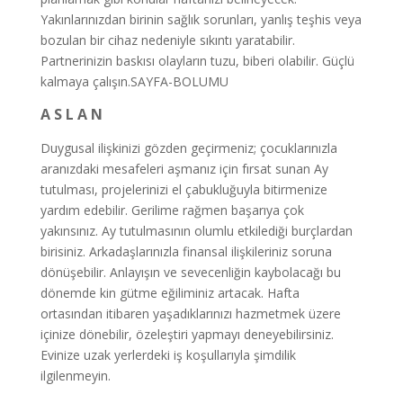
Yakınlarınızdan birinin sağlık sorunları, yanlış teşhis veya
bozulan bir cihaz nedeniyle sıkıntı yaratabilir.
Partnerinizin baskısı olayların tuzu, biberi olabilir. Güçlü
kalmaya çalışın.SAYFA-BOLUMU
A S L A N
Duygusal ilişkinizi gözden geçirmeniz; çocuklarınızla
aranızdaki mesafeleri aşmanız için fırsat sunan Ay
tutulması, projelerinizi el çabukluğuyla bitirmenize
yardım edebilir. Gerilime rağmen başarıya çok
yakınsınız. Ay tutulmasının olumlu etkilediği burçlardan
birisiniz. Arkadaşlarınızla finansal ilişkileriniz soruna
dönüşebilir. Anlayışın ve sevecenliğin kaybolacağı bu
dönemde kin gütme eğiliminiz artacak. Hafta
ortasından itibaren yaşadıklarınızı hazmetmek üzere
içinize dönebilir, özeleştiri yapmayı deneyebilirsiniz.
Evinize uzak yerlerdeki iş koşullarıyla şimdilik
ilgilenmeyin.