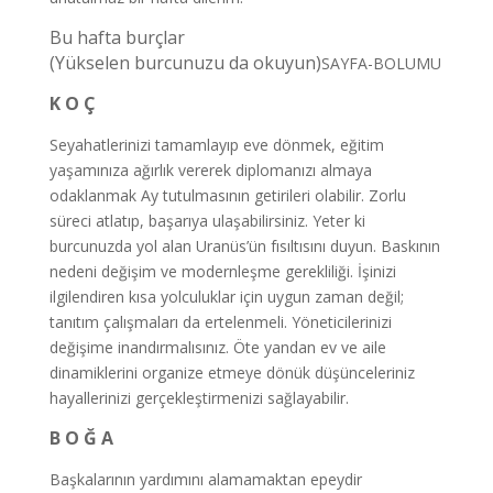
Bu hafta burçlar
(Yükselen burcunuzu da okuyun)
SAYFA-BOLUMU
K O Ç
Seyahatlerinizi tamamlayıp eve dönmek, eğitim
yaşamınıza ağırlık vererek diplomanızı almaya
odaklanmak Ay tutulmasının getirileri olabilir. Zorlu
süreci atlatıp, başarıya ulaşabilirsiniz. Yeter ki
burcunuzda yol alan Uranüs’ün fısıltısını duyun. Baskının
nedeni değişim ve modernleşme gerekliliği. İşinizi
ilgilendiren kısa yolculuklar için uygun zaman değil;
tanıtım çalışmaları da ertelenmeli. Yöneticilerinizi
değişime inandırmalısınız. Öte yandan ev ve aile
dinamiklerini organize etmeye dönük düşünceleriniz
hayallerinizi gerçekleştirmenizi sağlayabilir.
B O Ğ A
Başkalarının yardımını alamamaktan epeydir