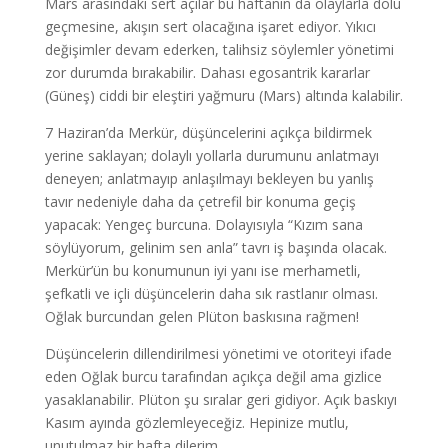
Mars arasındaki sert açılar bu haftanın da olaylarla dolu
geçmesine, akışın sert olacağına işaret ediyor. Yıkıcı
değişimler devam ederken, talihsiz söylemler yönetimi
zor durumda bırakabilir. Dahası egosantrik kararlar
(Güneş) ciddi bir eleştiri yağmuru (Mars) altında kalabilir.
7 Haziran’da Merkür, düşüncelerini açıkça bildirmek
yerine saklayan; dolaylı yollarla durumunu anlatmayı
deneyen; anlatmayıp anlaşılmayı bekleyen bu yanlış
tavır nedeniyle daha da çetrefil bir konuma geçiş
yapacak: Yengeç burcuna. Dolayısıyla “Kızım sana
söylüyorum, gelinim sen anla” tavrı iş başında olacak.
Merkür’ün bu konumunun iyi yanı ise merhametli,
şefkatli ve içli düşüncelerin daha sık rastlanır olması.
Oğlak burcundan gelen Plüton baskısına rağmen!
Düşüncelerin dillendirilmesi yönetimi ve otoriteyi ifade
eden Oğlak burcu tarafından açıkça değil ama gizlice
yasaklanabilir. Plüton şu sıralar geri gidiyor. Açık baskıyı
Kasım ayında gözlemleyeceğiz. Hepinize mutlu,
unutulmaz bir hafta dilerim.