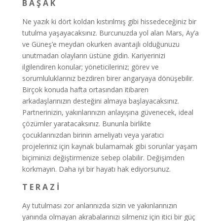
B A Ş A K
Ne yazık ki dört koldan kıstırılmış gibi hissedeceğiniz bir
tutulma yaşayacaksınız. Burcunuzda yol alan Mars, Ay’a
ve Güneş’e meydan okurken avantajlı olduğunuzu
unutmadan olayların üstüne gidin. Kariyerinizi
ilgilendiren konular; yöneticileriniz; görev ve
sorumluluklarınız bezdiren birer angaryaya dönüşebilir.
Birçok konuda hafta ortasından itibaren
arkadaşlarınızın desteğini almaya başlayacaksınız.
Partnerinizin, yakınlarınızın anlayışına güvenecek, ideal
çözümler yaratacaksınız. Bununla birlikte
çocuklarınızdan birinin ameliyatı veya yaratıcı
projeleriniz için kaynak bulamamak gibi sorunlar yaşam
biçiminizi değiştirmenize sebep olabilir. Değişimden
korkmayın. Daha iyi bir hayatı hak ediyorsunuz.
T E R A Z İ
Ay tutulması zor anlarınızda sizin ve yakınlarınızın
yanında olmayan akrabalarınızı silmeniz için itici bir güç