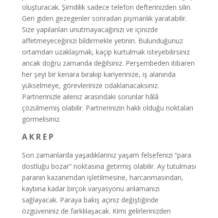
oluşturacak. Şimdilik sadece telefon defterinizden silin.
Geri giden gezegenler sonradan pişmanlık yaratabilir.
Size yapılanları unutmayacağınızı ve içinizde
affetmeyeceğinizi bildirmekle yetinin. Bulunduğunuz
ortamdan uzaklaşmak, kaçıp kurtulmak isteyebilirsiniz
ancak doğru zamanda değilsiniz. Perşembeden itibaren
her şeyi bir kenara bırakıp kariyerinize, iş alanında
yükselmeye, görevlerinize odaklanacaksınız.
Partnerinizle aileniz arasındaki sorunlar hâlâ
çözülmemiş olabilir. Partnerinizin haklı olduğu noktaları
görmelisiniz.
A K R E P
Son zamanlarda yaşadıklarınız yaşam felsefenizi “para
dostluğu bozar” noktasına getirmiş olabilir. Ay tutulması
paranın kazanımdan işletilmesine, harcanmasından,
kaybına kadar birçok varyasyonu anlamanızı
sağlayacak. Paraya bakış açınız değiştiğinde
özgüveniniz de farklılaşacak. Kimi gelirlerinizden