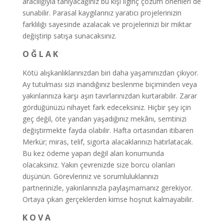
aracılığıyla tanıyacağınız bu kişi ilginç çözüm önerileri de
sunabilir. Parasal kaygılarınız yaratıcı projelerinizin
farklılığı sayesinde azalacak ve projelerinizi bir miktar
değiştirip satışa sunacaksınız.
O Ğ L A K
Kötü alışkanlıklarınızdan biri daha yaşamınızdan çıkıyor.
Ay tutulması sizi inandığınız beslenme biçiminden veya
yakınlarınıza karşı aşırı tavırlarınızdan kurtarabilir. Zarar
gördüğünüzü nihayet fark edeceksiniz. Hiçbir şey için
geç değil, öte yandan yaşadığınız mekânı, semtinizi
değiştirmekte fayda olabilir. Hafta ortasından itibaren
Merkür; miras, telif, sigorta alacaklarınızı hatırlatacak.
Bu kez ödeme yapan değil alan konumunda
olacaksınız. Yakın çevrenizde size borcu olanları
düşünün. Görevleriniz ve sorumluluklarınızı
partnerinizle, yakınlarınızla paylaşmamanız gerekiyor.
Ortaya çıkan gerçeklerden kimse hoşnut kalmayabilir.
K O V A