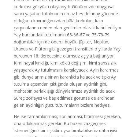
korkulası gökyüzü olaylarıydı. Günümüzde duygusal
sancı yaşatan tutulmanın en az beş dolunay gücünde
olduğunu kavradığımızdan hâlâ korkulan, kalp
çarpıntılarına neden olan gerilimler olarak kabul ediliyor.
Yay burcundaki tutulmanın 65-66-67 ve 75-78-79
doğumlular için de önemi büyük. Jüpiter, Neptün,
Uranüs ve Plüton gibi gezegen transitleri o yıllarda Yay
burcunun 18. derecesine olumsuz açıyla bağlanıyor.
Kimi hayal kırıklığı, kimi köklü değişim, kimi şanssızlık
yaşayarak Ay tutulmasını karşılayacak. Ay’ın kararması
gibi dünyalarımız bir an karanlıkta kalacak ve tıpkı Ay
tutulma açısından çıktığında oluşan aydınlık gibi,
mehtabın parlak ışığı dünyalarımıza aydınlık dolacak.
Süreç zorlayıcı ve baş edilmez görünse de ardından
gelen aydınlığın gücü tutulmaların bizlere hediyesi.
Ne ise tamamlanması; sonlanması; bitirilmesi gereken,
ona odaklanmak gerekir. Bu bazen vazgeçmek
istemediğiniz bir ilişkidir oysa bırakabilseniz daha iyisi