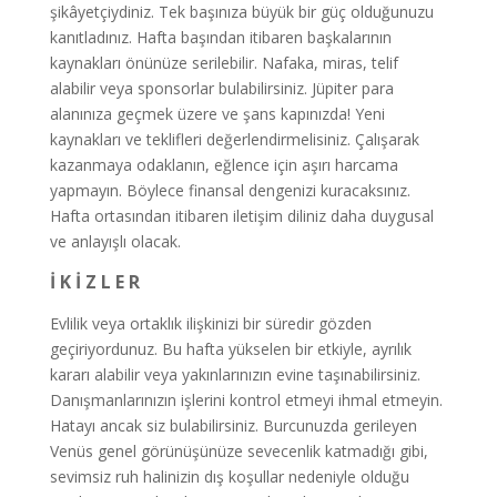
şikâyetçiydiniz. Tek başınıza büyük bir güç olduğunuzu
kanıtladınız. Hafta başından itibaren başkalarının
kaynakları önünüze serilebilir. Nafaka, miras, telif
alabilir veya sponsorlar bulabilirsiniz. Jüpiter para
alanınıza geçmek üzere ve şans kapınızda! Yeni
kaynakları ve teklifleri değerlendirmelisiniz. Çalışarak
kazanmaya odaklanın, eğlence için aşırı harcama
yapmayın. Böylece finansal dengenizi kuracaksınız.
Hafta ortasından itibaren iletişim diliniz daha duygusal
ve anlayışlı olacak.
İ K İ Z L E R
Evlilik veya ortaklık ilişkinizi bir süredir gözden
geçiriyordunuz. Bu hafta yükselen bir etkiyle, ayrılık
kararı alabilir veya yakınlarınızın evine taşınabilirsiniz.
Danışmanlarınızın işlerini kontrol etmeyi ihmal etmeyin.
Hatayı ancak siz bulabilirsiniz. Burcunuzda gerileyen
Venüs genel görünüşünüze sevecenlik katmadığı gibi,
sevimsiz ruh halinizin dış koşullar nedeniyle olduğu