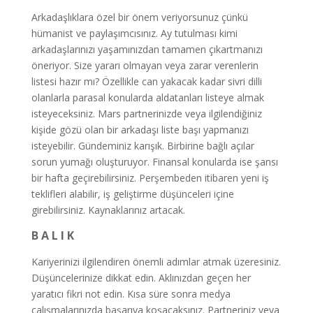
Arkadaşlıklara özel bir önem veriyorsunuz çünkü
hümanist ve paylaşımcısınız. Ay tutulması kimi
arkadaşlarınızı yaşamınızdan tamamen çıkartmanızı
öneriyor. Size yararı olmayan veya zarar verenlerin
listesi hazır mı? Özellikle can yakacak kadar sivri dilli
olanlarla parasal konularda aldatanları listeye almak
isteyeceksiniz. Mars partnerinizde veya ilgilendiğiniz
kişide gözü olan bir arkadaşı liste başı yapmanızı
isteyebilir. Gündeminiz karışık. Birbirine bağlı açılar
sorun yumağı oluşturuyor. Finansal konularda ise şansı
bir hafta geçirebilirsiniz. Perşembeden itibaren yeni iş
teklifleri alabilir, iş geliştirme düşünceleri içine
girebilirsiniz. Kaynaklarınız artacak.
B A L I K
Kariyerinizi ilgilendiren önemli adımlar atmak üzeresiniz.
Düşüncelerinize dikkat edin. Aklınızdan geçen her
yaratıcı fikri not edin. Kısa süre sonra medya
çalışmalarınızda başarıya koşacaksınız. Partneriniz veya