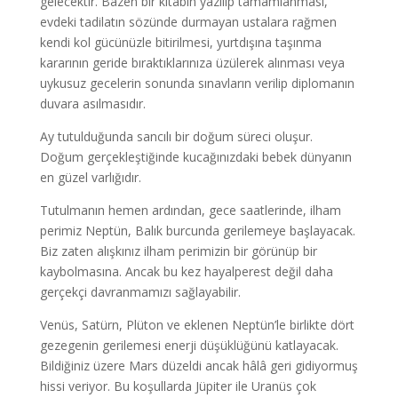
gelecektir. Bazen bir kitabın yazılıp tamamlanması,
evdeki tadilatın sözünde durmayan ustalara rağmen
kendi kol gücünüzle bitirilmesi, yurtdışına taşınma
kararının geride bıraktıklarınıza üzülerek alınması veya
uykusuz gecelerin sonunda sınavların verilip diplomanın
duvara asılmasıdır.
Ay tutulduğunda sancılı bir doğum süreci oluşur.
Doğum gerçekleştiğinde kucağınızdaki bebek dünyanın
en güzel varlığıdır.
Tutulmanın hemen ardından, gece saatlerinde, ilham
perimiz Neptün, Balık burcunda gerilemeye başlayacak.
Biz zaten alışkınız ilham perimizin bir görünüp bir
kaybolmasına. Ancak bu kez hayalperest değil daha
gerçekçi davranmamızı sağlayabilir.
Venüs, Satürn, Plüton ve eklenen Neptün’le birlikte dört
gezegenin gerilemesi enerji düşüklüğünü katlayacak.
Bildiğiniz üzere Mars düzeldi ancak hâlâ geri gidiyormuş
hissi veriyor. Bu koşullarda Jüpiter ile Uranüs çok