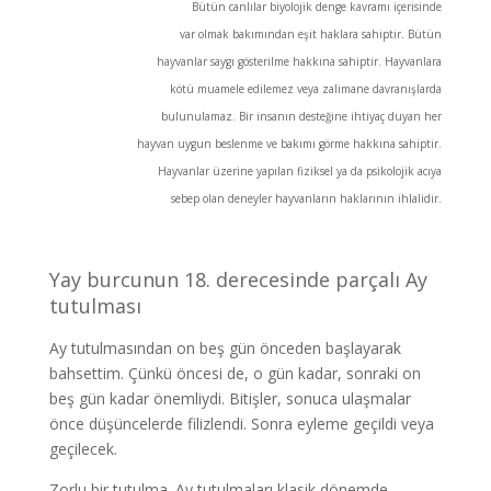
Bütün canlılar biyolojik denge kavramı içerisinde
var olmak bakımından eşit haklara sahiptir. Bütün
hayvanlar saygı gösterilme hakkına sahiptir. Hayvanlara
kötü muamele edilemez veya zalimane davranışlarda
bulunulamaz. Bir insanın desteğine ihtiyaç duyan her
hayvan uygun beslenme ve bakımı görme hakkına sahiptir.
Hayvanlar üzerine yapılan fiziksel ya da psikolojik acıya
sebep olan deneyler hayvanların haklarının ihlalidir.
Yay burcunun 18. derecesinde parçalı Ay
tutulması
Ay tutulmasından on beş gün önceden başlayarak
bahsettim. Çünkü öncesi de, o gün kadar, sonraki on
beş gün kadar önemliydi. Bitişler, sonuca ulaşmalar
önce düşüncelerde filizlendi. Sonra eyleme geçildi veya
geçilecek.
Zorlu bir tutulma. Ay tutulmaları klasik dönemde