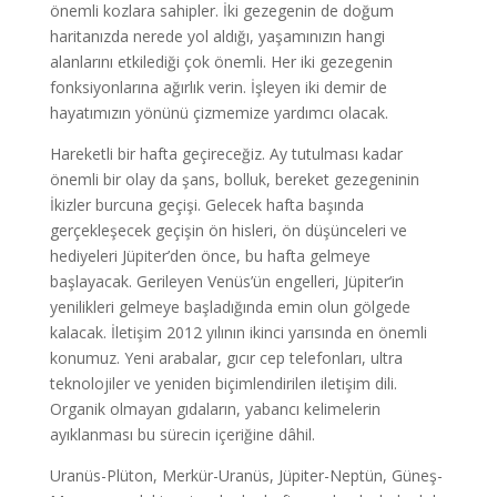
önemli kozlara sahipler. İki gezegenin de doğum
haritanızda nerede yol aldığı, yaşamınızın hangi
alanlarını etkilediği çok önemli. Her iki gezegenin
fonksiyonlarına ağırlık verin. İşleyen iki demir de
hayatımızın yönünü çizmemize yardımcı olacak.
Hareketli bir hafta geçireceğiz. Ay tutulması kadar
önemli bir olay da şans, bolluk, bereket gezegeninin
İkizler burcuna geçişi. Gelecek hafta başında
gerçekleşecek geçişin ön hisleri, ön düşünceleri ve
hediyeleri Jüpiter’den önce, bu hafta gelmeye
başlayacak. Gerileyen Venüs’ün engelleri, Jüpiter’in
yenilikleri gelmeye başladığında emin olun gölgede
kalacak. İletişim 2012 yılının ikinci yarısında en önemli
konumuz. Yeni arabalar, gıcır cep telefonları, ultra
teknolojiler ve yeniden biçimlendirilen iletişim dili.
Organik olmayan gıdaların, yabancı kelimelerin
ayıklanması bu sürecin içeriğine dâhil.
Uranüs-Plüton, Merkür-Uranüs, Jüpiter-Neptün, Güneş-