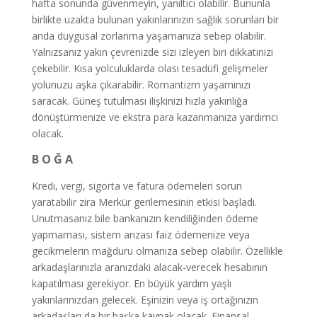
hafta sonunda güvenmeyin, yanıltıcı olabilir. Bununla
birlikte uzakta bulunan yakınlarınızın sağlık sorunları bir
anda duygusal zorlanma yaşamanıza sebep olabilir.
Yalnızsanız yakın çevrenizde sizi izleyen biri dikkatinizi
çekebilir. Kısa yolculuklarda olası tesadüfi gelişmeler
yolunuzu aşka çıkarabilir. Romantizm yaşamınızı
saracak. Güneş tutulması ilişkinizi hızla yakınlığa
dönüştürmenize ve ekstra para kazanmanıza yardımcı
olacak.
B O Ğ A
Kredi, vergi, sigorta ve fatura ödemeleri sorun
yaratabilir zira Merkür gerilemesinin etkisi başladı.
Unutmasanız bile bankanızın kendiliğinden ödeme
yapmaması, sistem arızası faiz ödemenize veya
gecikmelerin mağduru olmanıza sebep olabilir. Özellikle
arkadaşlarınızla aranızdaki alacak-verecek hesabının
kapatılması gerekiyor. En büyük yardım yaşlı
yakınlarınızdan gelecek. Eşinizin veya iş ortağınızın
arkadaşları da bir başka kaynak olacak. Finansal