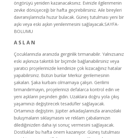
öngörüyü yeniden kazanacaksınız. Evinizle ilgilenmenin
zevke dönüşeceği bir hafta geçirebilirsiniz. Aile bireyleri
davranışlarınızla huzur bulacak. Güneş tutulması yeni bir
aşkı veya eski aşkın yenilenmesini sağlayacak.SAYFA-
BOLUMU
A S L A N
Çocuklarınızla aranızda gerginlik tırmanabilir. Yalnızsanız
eski aşkınıza takıntılı bir biçimde bağlanabilirsiniz veya
yaratıcı projelerinizde kendinize çok kızacağınız hatalar
yapabilirsiniz. Bütün bunlar Merkür gerilemesinin
şakaları. Şaka kurbanı olmamaya çalışın. Gerilimi
tırmandırmayın, projelerinizi defalarca kontrol edin ve
yeni aşkların peşinden gidin. Uzaklara doğru yola çıkış
yaşamınızı değiştirecek tesadüfler sağlayacak.
Ortamınızı değiştirin. Jüpiter arkadaşlarınızla aranızdaki
buluşmaların sıklaşmasını ve reklam çabalarınızın
dilediğinizden daha iyi sonuç vermesini sağlayacak.
Dostluklar bu hafta önem kazanıyor. Güneş tutulması