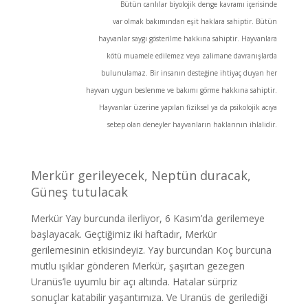
Bütün canlılar biyolojik denge kavramı içerisinde
var olmak bakımından eşit haklara sahiptir. Bütün
hayvanlar saygı gösterilme hakkına sahiptir. Hayvanlara
kötü muamele edilemez veya zalimane davranışlarda
bulunulamaz. Bir insanın desteğine ihtiyaç duyan her
hayvan uygun beslenme ve bakımı görme hakkına sahiptir.
Hayvanlar üzerine yapılan fiziksel ya da psikolojik acıya
sebep olan deneyler hayvanların haklarının ihlalidir.
Merkür gerileyecek, Neptün duracak,
Güneş tutulacak
Merkür Yay burcunda ilerliyor, 6 Kasım’da gerilemeye
başlayacak. Geçtiğimiz iki haftadır, Merkür
gerilemesinin etkisindeyiz. Yay burcundan Koç burcuna
mutlu ışıklar gönderen Merkür, şaşırtan gezegen
Uranüs’le uyumlu bir açı altında. Hatalar sürpriz
sonuçlar katabilir yaşantımıza. Ve Uranüs de gerilediği