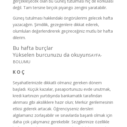
gerçekleşecek olan bu Güneş tutulması hiç de korkulası
değil. Tam tersine birçok piyango zengini yaratabilir.
Güneş tutulması hakkındaki öngörülerimi gelecek hafta
yazacağım. Şimdilik, gezegenlere dikkat ederek,
olumluları değerlendirerek geçireceğiniz mutlu bir hafta
dilerim.
Bu hafta burçlar
Yükselen burcunuzu da okuyun
SAYFA-
BOLUMU
K O Ç
Seyahatlerinizde dikkatli olmanız gereken dönem
başladı. Küçük kazalar, pasaportunuzu evde unutmak,
kredi kartınızın yurtdışında bankamatik tarafından
alınması gibi aksiliklere hazır olun; Merkür gerilemesinin
etkisi giderek artacak. Öğrenciyseniz dersleri
algılamanız zorlaşabilir ve sınavlarda başarılı olmak için
daha çok çalışmanız gerekebilir. Sezgilerinize özellikle