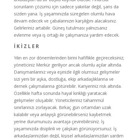
sorunların çözümü için sadece yakınlar değil, şans da
sizden yana. İş yaşamınızda süregelen olumlu hava
devam edecek ve çabalarınızın karşılığını alacaksınız.
Gelirleriniz artabilir. Güneş tutulması yalnızsanız
evlenme veya iş ortağı ile çalışmanıza yardım edecek.
İ K İ Z L E R
Yılın en zor dönemlerinden birini hafiflikle geçireceksiniz;
yöneticiniz Merkür geriliyor ancak olumlu açılar altında.
Danışmanlarınız veya eşinizle ilgili olumsuz gelişmeler
sizi yeni bir aşka, dostluğa, ekip arkadaşlıklarına ve
dernek çalışmalarına götürebilir. Kariyeriniz risk altında.
Özellikle hafta sonunda hayal kırıklığı yaratacak
gelişmeler oluşabilir. Yöneticileriniz tahammül
sınırlarınızı zorlayacak. Birkaç gün ortamdan uzak
kalabilir veya anlayışlı görünebilirseniz kaybetmek
yerine durumunuzu avantaja çevirebilirsiniz. İş
yaşamınızda disiplinli ve çalışkan görünüyorsunuz. İş
arkadaşlarınızdan değil, kişisel arkadaşlarınızdan yardım