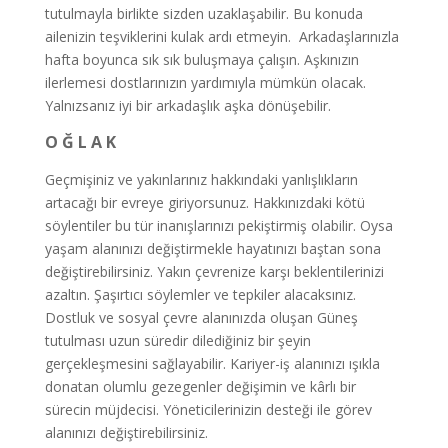
tutulmayla birlikte sizden uzaklaşabilir. Bu konuda
ailenizin teşviklerini kulak ardı etmeyin. Arkadaşlarınızla
hafta boyunca sık sık buluşmaya çalışın. Aşkınızın
ilerlemesi dostlarınızın yardımıyla mümkün olacak.
Yalnızsanız iyi bir arkadaşlık aşka dönüşebilir.
O Ğ L A K
Geçmişiniz ve yakınlarınız hakkındaki yanlışlıkların
artacağı bir evreye giriyorsunuz. Hakkınızdaki kötü
söylentiler bu tür inanışlarınızı pekiştirmiş olabilir. Oysa
yaşam alanınızı değiştirmekle hayatınızı baştan sona
değiştirebilirsiniz. Yakın çevrenize karşı beklentilerinizi
azaltın. Şaşırtıcı söylemler ve tepkiler alacaksınız.
Dostluk ve sosyal çevre alanınızda oluşan Güneş
tutulması uzun süredir dilediğiniz bir şeyin
gerçekleşmesini sağlayabilir. Kariyer-iş alanınızı ışıkla
donatan olumlu gezegenler değişimin ve kârlı bir
sürecin müjdecisi. Yöneticilerinizin desteği ile görev
alanınızı değiştirebilirsiniz.