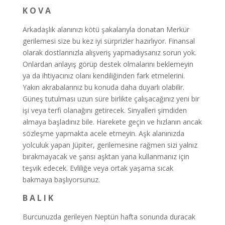
K O V A
Arkadaşlık alanınızı kötü şakalarıyla donatan Merkür
gerilemesi size bu kez iyi sürprizler hazırlıyor. Finansal
olarak dostlarınızla alışveriş yapmadıysanız sorun yok.
Onlardan anlayış görüp destek olmalarını beklemeyin
ya da ihtiyacınız olanı kendiliğinden fark etmelerini.
Yakın akrabalarınız bu konuda daha duyarlı olabilir.
Güneş tutulması uzun süre birlikte çalışacağınız yeni bir
işi veya terfi olanağını getirecek. Sinyalleri şimdiden
almaya başladınız bile. Harekete geçin ve hızlanın ancak
sözleşme yapmakta acele etmeyin. Aşk alanınızda
yolculuk yapan Jüpiter, gerilemesine rağmen sizi yalnız
bırakmayacak ve şansı aşktan yana kullanmanız için
teşvik edecek. Evliliğe veya ortak yaşama sıcak
bakmaya başlıyorsunuz.
B A L I K
Burcunuzda gerileyen Neptün hafta sonunda duracak