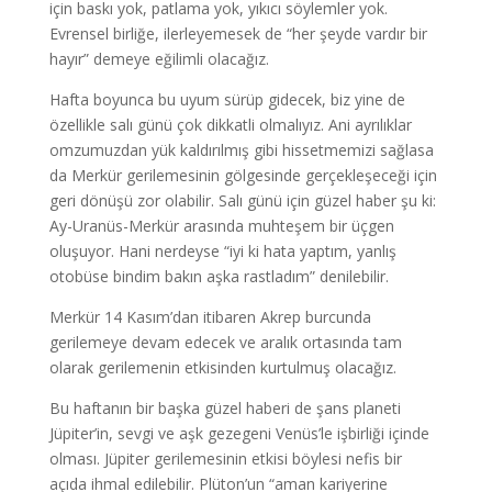
için baskı yok, patlama yok, yıkıcı söylemler yok.
Evrensel birliğe, ilerleyemesek de “her şeyde vardır bir
hayır” demeye eğilimli olacağız.
Hafta boyunca bu uyum sürüp gidecek, biz yine de
özellikle salı günü çok dikkatli olmalıyız. Ani ayrılıklar
omzumuzdan yük kaldırılmış gibi hissetmemizi sağlasa
da Merkür gerilemesinin gölgesinde gerçekleşeceği için
geri dönüşü zor olabilir. Salı günü için güzel haber şu ki:
Ay-Uranüs-Merkür arasında muhteşem bir üçgen
oluşuyor. Hani nerdeyse “iyi ki hata yaptım, yanlış
otobüse bindim bakın aşka rastladım” denilebilir.
Merkür 14 Kasım’dan itibaren Akrep burcunda
gerilemeye devam edecek ve aralık ortasında tam
olarak gerilemenin etkisinden kurtulmuş olacağız.
Bu haftanın bir başka güzel haberi de şans planeti
Jüpiter’in, sevgi ve aşk gezegeni Venüs’le işbirliği içinde
olması. Jüpiter gerilemesinin etkisi böylesi nefis bir
açıda ihmal edilebilir. Plüton’un “aman kariyerine