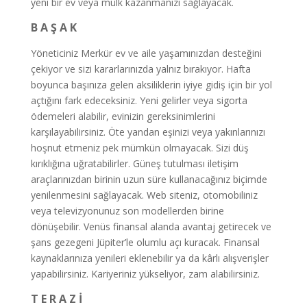
yeni bir ev veya mülk kazanmanızı sağlayacak.
B A Ş A K
Yöneticiniz Merkür ev ve aile yaşamınızdan desteğini
çekiyor ve sizi kararlarınızda yalnız bırakıyor. Hafta
boyunca başınıza gelen aksiliklerin iyiye gidiş için bir yol
açtığını fark edeceksiniz. Yeni gelirler veya sigorta
ödemeleri alabilir, evinizin gereksinimlerini
karşılayabilirsiniz. Öte yandan eşinizi veya yakınlarınızı
hoşnut etmeniz pek mümkün olmayacak. Sizi düş
kırıklığına uğratabilirler. Güneş tutulması iletişim
araçlarınızdan birinin uzun süre kullanacağınız biçimde
yenilenmesini sağlayacak. Web siteniz, otomobiliniz
veya televizyonunuz son modellerden birine
dönüşebilir. Venüs finansal alanda avantaj getirecek ve
şans gezegeni Jüpiter’le olumlu açı kuracak. Finansal
kaynaklarınıza yenileri eklenebilir ya da kârlı alışverişler
yapabilirsiniz. Kariyeriniz yükseliyor, zam alabilirsiniz.
T E R A Z İ