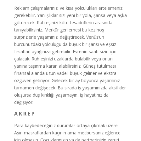
Reklam çalışmalarınızı ve kısa yolculukları ertelemeniz
gerekebilir. Yanlışlıklar sizi yeni bir yola, şansa veya aşka
götürecek. Ruh eşinizi kötü tesadüflerin arasında
tanıyabilirsiniz. Merkür gerilemesi bu kez hoş
sürprizlerle yaşamınızı değiştirecek. Venüs’ün
burcunuzdaki yolculuğu da büyük bir şansı ve eşsiz
fırsatları ayağınıza getirebilir. Evrenin saati sizin için
çalacak. Ruh eşinizi uzaklarda bulabilir veya onun
yanına taşınma kararı alabilirsiniz. Güneş tutulması
finansal alanda uzun vadeli büyük gelirler ve ekstra
özgüven getiriyor. Gelecek bir ay boyunca yaşamınız
tamamen değişecek. Bu sırada iş yaşamınızda aksilikler
oluşursa düş kırıklığı yaşamayın, iş hayatınız da
değişiyor.
A K R E P
Para kaybedeceğiniz durumlar ortaya çıkmak üzere.
Aşırı masraflardan kaçının ama mecbursanız eğlence
için olmasın. Çocuklarınızın ya da partnerinizin zaruri