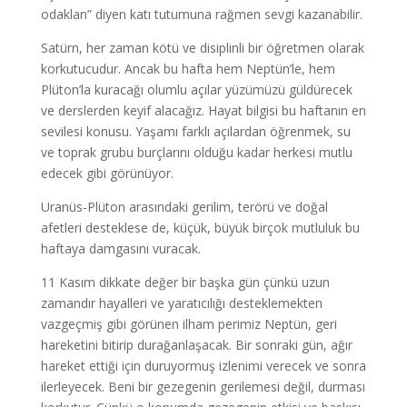
odaklan” diyen katı tutumuna rağmen sevgi kazanabilir.
Satürn, her zaman kötü ve disiplinli bir öğretmen olarak
korkutucudur. Ancak bu hafta hem Neptün’le, hem
Plüton’la kuracağı olumlu açılar yüzümüzü güldürecek
ve derslerden keyif alacağız. Hayat bilgisi bu haftanın en
sevilesi konusu. Yaşamı farklı açılardan öğrenmek, su
ve toprak grubu burçlarını olduğu kadar herkesi mutlu
edecek gibi görünüyor.
Uranüs-Plüton arasındaki gerilim, terörü ve doğal
afetleri desteklese de, küçük, büyük birçok mutluluk bu
haftaya damgasını vuracak.
11 Kasım dikkate değer bir başka gün çünkü uzun
zamandır hayalleri ve yaratıcılığı desteklemekten
vazgeçmiş gibi görünen ilham perimiz Neptün, geri
hareketini bitirip durağanlaşacak. Bir sonraki gün, ağır
hareket ettiği için duruyormuş izlenimi verecek ve sonra
ilerleyecek. Beni bir gezegenin gerilemesi değil, durması