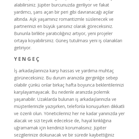
alabilirsiniz. Jüpiter burcunuzda geriliyor ve fakat
yardımcı, şans açan bir peri gibi davranacağı açılar
altında. Aşk yaşamınız romantizmle süslenecek ve
partnerinizi en büyük şansınız olarak göreceksiniz.
Bununla birlikte yaratıcılığınız artıyor, yeni projeler
ortaya koyabilirsiniz. Güneş tutulması yeni iş olanakları
getiriyor.
Y E N G E Ç
İş arkadaşlarınıza karşı hassas ve yardıma muhtaç
görüneceksiniz. Bu durum aranızda gerginliğe sebep
olabilir çünkü onlar birkaç hafta boyunca beklentilerinizi
karşılayamayacak. Bu nedenle aranızda polemik
yaşanabilir. Uzaklarda bulunan iş arkadaşlarınızla ve
müşterilerinizle yazışırken, telefonla konuşurken dikkatli
ve özenli olun. Yöneticileriniz her ne kadar yanınızda yer
alacak ve sizi teşvik edecekse de, hayal kırıklığına
uğramamak için kendinizi korumalısınız. Jüpiter
sezgilerinize dokunacak ve bir süredir kaybettiğiniz