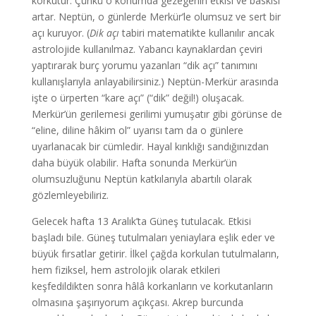
korkutur. Çünkü o konumda gezegenin etkisi ve baskısı
artar. Neptün, o günlerde Merkür’le olumsuz ve sert bir
açı kuruyor. (
Dik açı
tabiri matematikte kullanılır ancak
astrolojide kullanılmaz. Yabancı kaynaklardan çeviri
yaptırarak burç yorumu yazanları “dik açı” tanımını
kullanışlarıyla anlayabilirsiniz.) Neptün-Merkür arasında
işte o ürperten “kare açı” (“dik” değil!) oluşacak.
Merkür’ün gerilemesi gerilimi yumuşatır gibi görünse de
“eline, diline hâkim ol” uyarısı tam da o günlere
uyarlanacak bir cümledir. Hayal kırıklığı sandığınızdan
daha büyük olabilir. Hafta sonunda Merkür’ün
olumsuzluğunu Neptün katkılarıyla abartılı olarak
gözlemleyebiliriz.
Gelecek hafta 13 Aralık’ta Güneş tutulacak. Etkisi
başladı bile. Güneş tutulmaları yeniaylara eşlik eder ve
büyük fırsatlar getirir. İlkel çağda korkulan tutulmaların,
hem fiziksel, hem astrolojik olarak etkileri
keşfedildikten sonra hâlâ korkanların ve korkutanların
olmasına şaşırıyorum açıkçası. Akrep burcunda