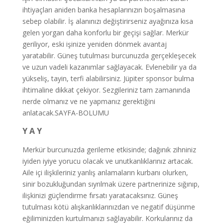
ihtiyaçları aniden banka hesaplarınızın boşalmasına
sebep olabilir. İş alanınızı değiştirirseniz ayağınıza kısa
gelen yorgan daha konforlu bir geçişi sağlar. Merkür
geriliyor, eski işinize yeniden dönmek avantaj
yaratabilir. Güneş tutulması burcunuzda gerçekleşecek
ve uzun vadeli kazanımlar sağlayacak. Evlenebilir ya da
yükseliş, tayin, terfi alabilirsiniz. Jüpiter sponsor bulma
ihtimaline dikkat çekiyor. Sezgileriniz tam zamanında
nerde olmanız ve ne yapmanız gerektiğini
anlatacak.SAYFA-BOLUMU
Y A Y
Merkür burcunuzda gerileme etkisinde; dağınık zihniniz
iyiden iyiye yorucu olacak ve unutkanlıklarınız artacak.
Aile içi ilişkileriniz yanlış anlamaların kurbanı olurken,
sinir bozukluğundan sıyrılmak üzere partnerinize sığınıp,
ilişkinizi güçlendirme fırsatı yaratacaksınız. Güneş
tutulması kötü alışkanlıklarınızdan ve negatif düşünme
eğiliminizden kurtulmanızı sağlayabilir. Korkularınız da