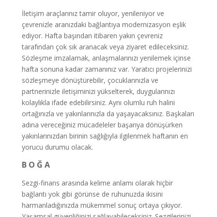
İletişim araçlarınız tamir oluyor, yenileniyor ve
çevrenizle aranızdaki bağlantıya modernizasyon eşlik
ediyor. Hafta başından itibaren yakın çevreniz
tarafından çok sık aranacak veya ziyaret edileceksiniz.
Sözleşme imzalamak, anlaşmalarınızı yenilemek içinse
hafta sonuna kadar zamanınız var. Yaratıcı projelerinizi
sözleşmeye dönüştürebilir, çocuklarınızla ve
partnerinizle iletişiminizi yükselterek, duygularınızı
kolaylıkla ifade edebilirsiniz. Aynı olumlu ruh halini
ortağınızla ve yakınlarınızla da yaşayacaksınız. Başkaları
adına vereceğiniz mücadeleler başarıya dönüşürken
yakınlarınızdan birinin sağlığıyla ilgilenmek haftanın en
yorucu durumu olacak.
B O Ğ A
Sezgi-finans arasında kelime anlamı olarak hiçbir
bağlantı yok gibi görünse de ruhunuzda ikisini
harmanladığınızda mükemmel sonuç ortaya çıkıyor.
Yaşamsal güvenliğinizi sağlayabileceksiniz. Sezgilerinizi