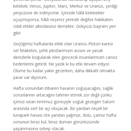
kelebek; Venüs, Jüpiter, Mars, Merkür ve Uranüs, şenliği
yeryüzüne de indiriyorlar. İçinizde hâlâ kelebekler
uçuşmuyorsa, hâlâ neşeniz yerinde değilse hakikaten
ciddi etkiler altındasınız demektir. Gökyüzü bayram yeri
gibi!
Geçtiğimiz haftalarda etkili olan Uranüs-Plüton karesi
sel felaketini, şehit pilotlarımızın acısını ve yasak
denizlerle boğularak ölen gencecik insanlarımızın cansız
bedenlerini getirdi. Ne yazık ki bu etki devam ediyor.
Ölüme bu kadar yakın gezerken, daha dikkatli olmakta
yarar var diyorum.
Hafta sonundan itibaren havanın soğuyacağını, sağlık
sorunlarının artacağını tahmin etmek zor değil çünkü
içimizi ısıtan temmuz güneşiyle soğuk gezegen Satürn
arasında sert bir açı oluşacak. Bir yandan neşeli bir
lunapark havası öte yandan yağmur, dolu, çamur hafta
sonunun biraz kül, biraz duman görüntüsünde
yaşanmasına sebep olacak.