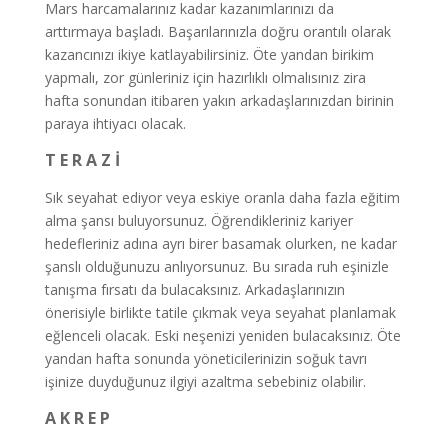
Mars harcamalarınız kadar kazanımlarınızı da
arttırmaya başladı. Başarılarınızla doğru orantılı olarak
kazancınızı ikiye katlayabilirsiniz. Öte yandan birikim
yapmalı, zor günleriniz için hazırlıklı olmalısınız zira
hafta sonundan itibaren yakın arkadaşlarınızdan birinin
paraya ihtiyacı olacak.
T E R A Z İ
Sık seyahat ediyor veya eskiye oranla daha fazla eğitim
alma şansı buluyorsunuz. Öğrendikleriniz kariyer
hedefleriniz adına ayrı birer basamak olurken, ne kadar
şanslı olduğunuzu anlıyorsunuz. Bu sırada ruh eşinizle
tanışma fırsatı da bulacaksınız. Arkadaşlarınızın
önerisiyle birlikte tatile çıkmak veya seyahat planlamak
eğlenceli olacak. Eski neşenizi yeniden bulacaksınız. Öte
yandan hafta sonunda yöneticilerinizin soğuk tavrı
işinize duyduğunuz ilgiyi azaltma sebebiniz olabilir.
A K R E P