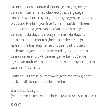
Uranüs pek çoklarınızın dikkatini çekmeyen, ne işe
yaradığını kavramamış olabileceğiniz bir gezegen.
Birçok Kova burcu üyesi yönetici gezegeninin Uranüs
olduğunu bile bilmiyor. İşte 13 Temmuz’dan itibaren
durup sonra da gerileyecek olan Uranüs ne işe
yaradığını; durduğunda dünyanın nasıl durduğunu
anlatacak. Hani işlerin hiçbir şekilde ilerlemediği;
ilişkilerin ne başladığının ne bittiğinin belli olduğu,
beklemekle geçen dönemler vardır ya! O dönemler
Uranüs’ün eseridir. Ve Uranüs gerilerken doğanlar
açısından muhteşem bir dönem başlar: “Haydi ileri, kim
tutar seni” dönemi.
Herkese Plüton’un ölüme yakın gezdiren meleğinden
uzak, keyifli lunapark günleri dilerim.
Bu hafta burçlar
(Yükselen burcunuzu da okuyun)
SAYFA-BOLUMU
K O Ç