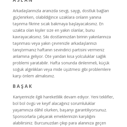
A S L A N
Arkadaşlarınızla aranızda sevgi, saygı, dostluk bağları
güçlenirken, olabildiğince uzaklara onların yanına
taşınma fikrine sıcak bakmaya başlayacaksınız. En
uzakta olan kişiler size en yakın olanlar, bunu
kavrayacaksınız. Sıkı dostlarınızdan birinin yakınlarınıza
taşınması veya yakın çevrenizle arkadaşlarınızı
tanıştırmanız haftanın sevindirici partisini vermeniz
anlamına geliyor. Öte yandan kısa yolculuklar sağlık
problemi yaratabilir. Hafta sonunda dinlenmeli, küçük
soğuk algınlıkları veya mide üşütmesi gibi problemlere
karşı önlem almalısınız.
B A Ş A K
Kariyerinizle ilgili hareketlilik devam ediyor. Yeni teklifler,
bol bol övgü ve keyif alacağınız sorumluluklar
yaşamınıza dâhil olurken, başarıyı garantiliyorsunuz.
Sponsorlarla çalışarak emeklerinizin karşılığını
alabilirsiniz. Burcunuzdan çıkıp para alanınıza geçen