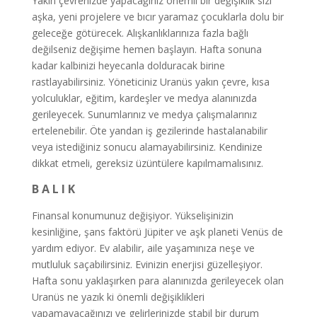
Yakın çevrenizde yapacağınız önemli bir değişiklik sizi
aşka, yeni projelere ve bıcır yaramaz çocuklarla dolu bir
geleceğe götürecek. Alışkanlıklarınıza fazla bağlı
değilseniz değişime hemen başlayın. Hafta sonuna
kadar kalbinizi heyecanla dolduracak birine
rastlayabilirsiniz. Yöneticiniz Uranüs yakın çevre, kısa
yolculuklar, eğitim, kardeşler ve medya alanınızda
gerileyecek. Sunumlarınız ve medya çalışmalarınız
ertelenebilir. Öte yandan iş gezilerinde hastalanabilir
veya istediğiniz sonucu alamayabilirsiniz. Kendinize
dikkat etmeli, gereksiz üzüntülere kapılmamalısınız.
B A L I K
Finansal konumunuz değişiyor. Yükselişinizin
kesinliğine, şans faktörü Jüpiter ve aşk planeti Venüs de
yardım ediyor. Ev alabilir, aile yaşamınıza neşe ve
mutluluk saçabilirsiniz. Evinizin enerjisi güzelleşiyor.
Hafta sonu yaklaşırken para alanınızda gerileyecek olan
Uranüs ne yazık ki önemli değişiklikleri
yapamayacağınızı ve gelirlerinizde stabil bir durum