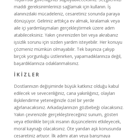
maddi gereksinimlerinizi sağlamak için kullanın. İş
alanınızdaki mücadeleniz, cesaretiniz sonunda paraya
dönüşüyor. Geliriniz arttıkça ev almak, kiralamak veya
aile içi yardımlaşmaları gerçekleştirmek üzere adım
atabileceksiniz. Yakın çevrenizden biri veya akrabanız
işsizlik sorunu için sizden yardım isteyebilir. Her konuyu
çözmeniz mümkün olmayabilir. Tek başınıza çalışıp
birçok yorgunluğu üstlenirken, yapamadıklarınıza değil,
başardıklarınıza odaklanmalısınız.
İ K İ Z L E R
Dostlarınızın değişiminde büyük katkınız olduğu kabul
edilecek ve sevecenliğiniz, cana yakınlığınız, olayları
ilişkilendirme yeteneğinizle özel bir yerde
ağırlanacaksınız. Arkadaşlarınızın gözbebeği olacaksınız.
Yakın çevrenizde gerçekleştireceğiniz sunum, gösteri
veya etkinlikle birçok insanın düşüncelerini etkileyecek,
moral kaynağı olacaksınız. Öte yandan aşk konusunda
cesaretiniz artıyor. İlk adımı atan veya barışmaya