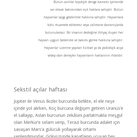
Bütün canlılar biyolojik denge kavramı içerisinde
var olmak bakımından eşit haklara sahiptir. Bütün
hayvanlar saygı gösterilme hakkına sahiptir. Hayvanlara
kötü muamele edilemez veya zalimane davranışlarda
bulunulamaz. Bir insanın desteğine ihtiyaç duyan her
hayvan uygun beslenme ve bakımı görme hakkına sahiptir.
Hayvanlar üzerine yapılan fiziksel ya da psikolojik acıya
sebep olan deneyler hayvanların haklarının ihlalidir.
Sekstil açılar haftası
Jüpiter ile Venüs İkizler burcunda birlikte, el ele neşe
içinde yol alırken, Koç burcuna değişim getiren Uranüs’e
el sallayıp, Aslan burcunun zekâsını parlatmakla meşgul
olan Merkür’e selam verip, Terazi burcunda adalet için
savaşan Mars’a gülücük yollayarak ortamı
şenlendiriyorlar. Gökyüzünde kanatlanıp uçuşan beş