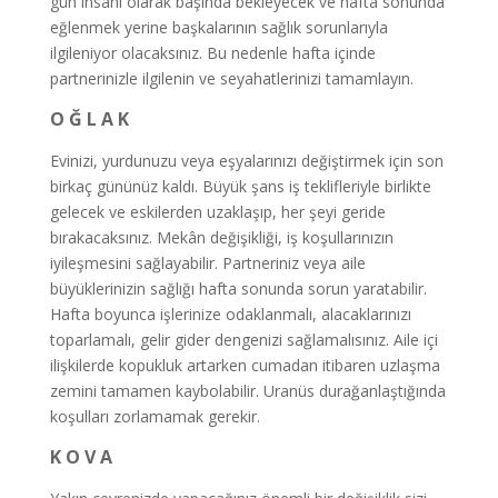
gün insanı olarak başında bekleyecek ve hafta sonunda
eğlenmek yerine başkalarının sağlık sorunlarıyla
ilgileniyor olacaksınız. Bu nedenle hafta içinde
partnerinizle ilgilenin ve seyahatlerinizi tamamlayın.
O Ğ L A K
Evinizi, yurdunuzu veya eşyalarınızı değiştirmek için son
birkaç gününüz kaldı. Büyük şans iş teklifleriyle birlikte
gelecek ve eskilerden uzaklaşıp, her şeyi geride
bırakacaksınız. Mekân değişikliği, iş koşullarınızın
iyileşmesini sağlayabilir. Partneriniz veya aile
büyüklerinizin sağlığı hafta sonunda sorun yaratabilir.
Hafta boyunca işlerinize odaklanmalı, alacaklarınızı
toparlamalı, gelir gider dengenizi sağlamalısınız. Aile içi
ilişkilerde kopukluk artarken cumadan itibaren uzlaşma
zemini tamamen kaybolabilir. Uranüs durağanlaştığında
koşulları zorlamamak gerekir.
K O V A