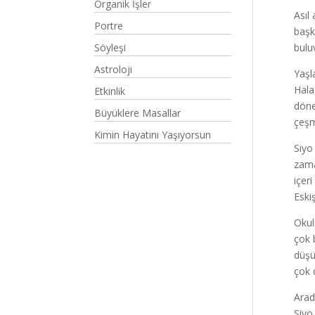
Organik İşler
Asıl
Portre
başk
Söyleşi
bulu
Astroloji
Yaşl
Hala
Etkinlik
döne
Büyüklere Masallar
çeşm
Kimin Hayatını Yaşıyorsun
Siyo 
zama
içer
Eski
Okul
çok 
düşü
çok 
Arad
Siyo