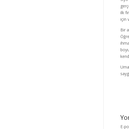
gerç
ilk 
için
Bir 
Öğre
ihma
boyu
kend
Umar
sayg
Yo
E-po