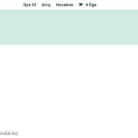
Üye Ol
Giriş
Hesabım
0 Öge
ündük biz.