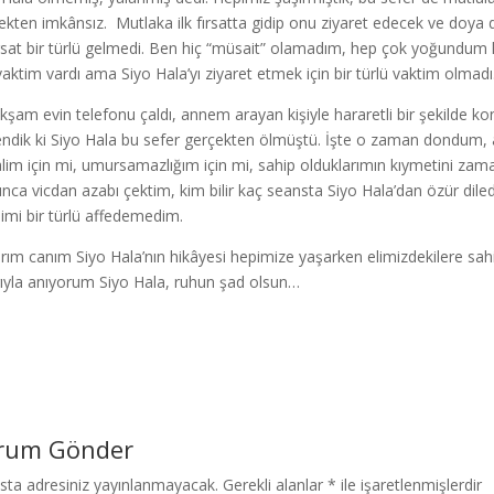
ekten imkânsız. Mutlaka ilk fırsatta gidip onu ziyaret edecek ve doya do
fırsat bir türlü gelmedi. Ben hiç “müsait” olamadım, hep çok yoğundu
 vaktim vardı ama Siyo Hala’yı ziyaret etmek için bir türlü vaktim olmadı
akşam evin telefonu çaldı, annem arayan kişiyle hararetli bir şekilde
ndik ki Siyo Hala bu sefer gerçekten ölmüştü. İşte o zaman dondum, a
lim için mi, umursamazlığım için mi, sahip olduklarımın kıymetini zaman
nca vicdan azabı çektim, kim bilir kaç seansta Siyo Hala’dan özür diled
imi bir türlü affedemedim.
ım canım Siyo Hala’nın hikâyesi hepimize yaşarken elimizdekilere sahip
ıyla anıyorum Siyo Hala, ruhun şad olsun…
rum Gönder
sta adresiniz yayınlanmayacak.
Gerekli alanlar
*
ile işaretlenmişlerdir