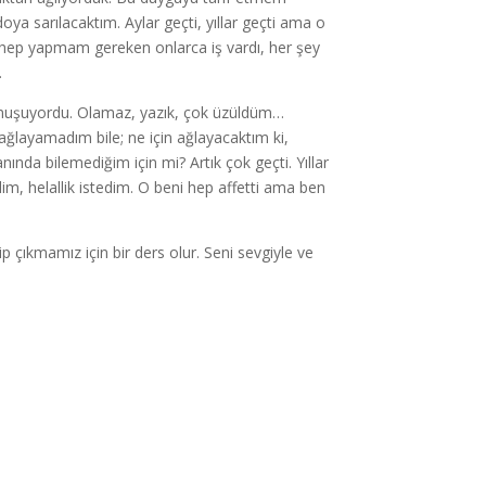
ya sarılacaktım. Aylar geçti, yıllar geçti ama o
m hep yapmam gereken onlarca iş vardı, her şey
.
 konuşuyordu. Olamaz, yazık, çok üzüldüm…
ğlayamadım bile; ne için ağlayacaktım ki,
ında bilemediğim için mi? Artık çok geçti. Yıllar
im, helallik istedim. O beni hep affetti ama ben
 çıkmamız için bir ders olur. Seni sevgiyle ve