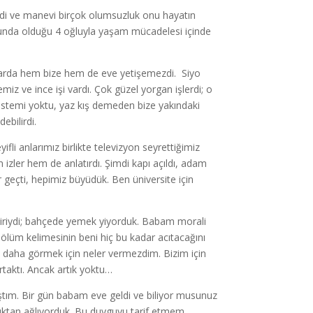
maddi ve manevi birçok olumsuzluk onu hayatın
unda olduğu 4 oğluyla yaşam mücadelesi içinde
umlarda hem bize hem de eve yetişemezdi. Siyo
iz ve ince işi vardı. Çok güzel yorgan işlerdi; o
istemi yoktu, yaz kış demeden bize yakındaki
ebilirdi.
ifli anlarımız birlikte televizyon seyrettiğimiz
izler hem de anlatırdı. Şimdi kapı açıldı, adam
ar geçti, hepimiz büyüdük. Ben üniversite için
n biriydi; bahçede yemek yiyorduk. Babam morali
ölüm kelimesinin beni hiç bu kadar acıtacağını
daha görmek için neler vermezdim. Bizim için
taktı. Ancak artık yoktu…
mıştım. Bir gün babam eve geldi ve biliyor musunuz
luktan ağlıyorduk. Bu duyguyu tarif etmem