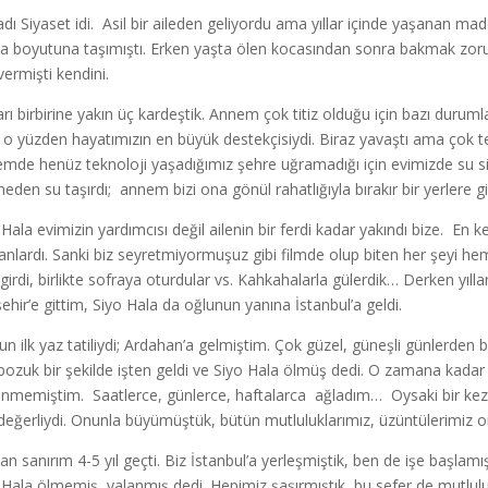
 adı Siyaset idi. Asil bir aileden geliyordu ama yıllar içinde yaşanan 
a boyutuna taşımıştı. Erken yaşta ölen kocasından sonra bakmak zor
vermişti kendini.
arı birbirine yakın üç kardeştik. Annem çok titiz olduğu için bazı dur
 o yüzden hayatımızın en büyük destekçisiydi. Biraz yavaştı ama çok tem
mde henüz teknoloji yaşadığımız şehre uğramadığı için evimizde su s
eden su taşırdı; annem bizi ona gönül rahatlığıyla bırakır bir yerlere gid
Hala evimizin yardımcısı değil ailenin bir ferdi kadar yakındı bize. En key
nlardı. Sanki biz seyretmiyormuşuz gibi filmde olup biten her şeyi hem 
i girdi, birlikte sofraya oturdular vs. Kahkahalarla gülerdik… Derken yıll
şehir’e gittim, Siyo Hala da oğlunun yanına İstanbul’a geldi.
un ilk yaz tatiliydi; Ardahan’a gelmiştim. Çok güzel, güneşli günlerde
bozuk bir şekilde işten geldi ve Siyo Hala ölmüş dedi. O zamana kadar 
nmemiştim. Saatlerce, günlerce, haftalarca ağladım… Oysaki bir kez 
değerliydi. Onunla büyümüştük, bütün mutluluklarımız, üzüntülerimiz or
an sanırım 4-5 yıl geçti. Biz İstanbul’a yerleşmiştik, ben de işe başla
 Hala ölmemiş, yalanmış dedi. Hepimiz şaşırmıştık, bu sefer de mutlu