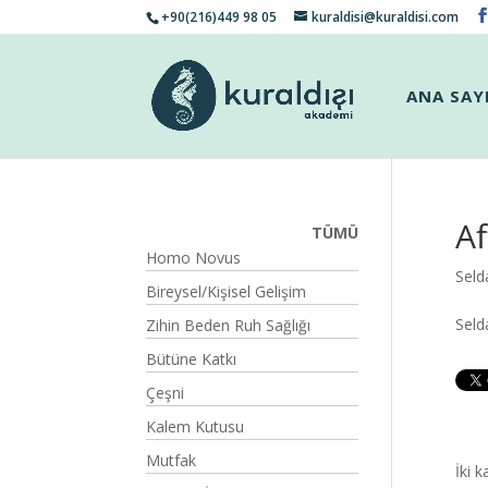
+90(216)449 98 05
kuraldisi@kuraldisi.com
ANA SAY
Af
TÜMÜ
Homo Novus
Seld
Bireysel/Kişisel Gelişim
Seld
Zihin Beden Ruh Sağlığı
Bütüne Katkı
Çeşni
Kalem Kutusu
Mutfak
İki 