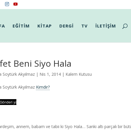
FA
EĞİTİM
KİTAP
DERGİ
TV
İLETİŞİM
fet Beni Siyo Hala
a Soytürk Akyılmaz
| Nis 1, 2014 |
Kalem Kutusu
a Soytürk Akyılmaz
Kimdir?
kardeşim, annem, babam ve tabii ki Siyo Hala… Sanki altı parçalı bir büt