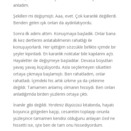
anladım.
Şekilleri mi değişmişti. Aaa, evet. Çok karanlık değillerdi.
Benden gelen ışık onları da aydınlatıyordu.
Sonra ilk adımı attım. Konuşmaya başladık. Onlar bana
ilk kez dertlerini anlatabilmenin rahatlığı ile
konuşuyorlardı. Her işittiğim sözcükle birlikte içimde bir
şeyler kıpırdadı. En karanlık noktalar bile kapılarını açtı.
Hayaletler de değişmeye başladılar. Devasa boyutları
yavaş yavaş küçülüyordu. Asla seçilemeyen silüetleri
ortaya çıkmaya başlamıştı. Ben rahatladım, onlar
rahatladı. İçimdeki his artık ürkme ya da çekinme
değildi. Tamamen anlamış olmanın hissiydi. Ben onları
anladığımda birden yüzlerini ortaya çıktı.
İnanılır gibi değildi.
Yerdeniz Büyücüsü
kitabında, hayatı
boyunca gölgeden kaçıp, cesaretini toplayıp onunla
yüzleşince tamamen kendisi olduğunu anlayan
Ged
ne
hissetti ise, işte ben de tam onu hissediyordum.