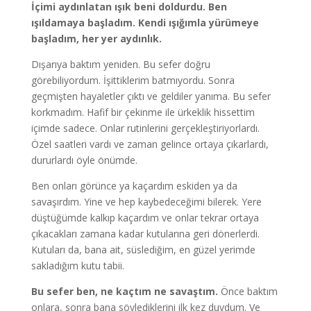
İçimi aydınlatan ışık beni doldurdu. Ben
ışıldamaya başladım. Kendi ışığımla yürümeye
başladım, her yer aydınlık.
Dışarıya baktım yeniden. Bu sefer doğru
görebiliyordum. İşittiklerim batmıyordu. Sonra
geçmişten hayaletler çıktı ve geldiler yanıma. Bu sefer
korkmadım. Hafif bir çekinme ile ürkeklik hissettim
içimde sadece. Onlar rutinlerini gerçekleştiriyorlardı.
Özel saatleri vardı ve zaman gelince ortaya çıkarlardı,
dururlardı öyle önümde.
Ben onları görünce ya kaçardım eskiden ya da
savaşırdım. Yine ve hep kaybedeceğimi bilerek. Yere
düştüğümde kalkıp kaçardım ve onlar tekrar ortaya
çıkacakları zamana kadar kutularına geri dönerlerdi.
Kutuları da, bana ait, süslediğim, en güzel yerimde
sakladığım kutu tabii.
Bu sefer ben, ne kaçtım ne savaştım.
Önce baktım
onlara, sonra bana söylediklerini ilk kez duydum. Ve