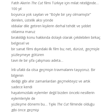
Fatih Akın’ın
The Cut
filmi Türkiye için milat niteliğinde…
100 yıl
boyunca yok sayılan ve “Böyle bir şey olmamıştır”
denilen, üstelik aksi yönde
iddialar dile getiren kişilerin derhal tehdit ve şiddet
oklarına maruz
bırakıldığı konu hakkında dolaylı olarak çekilebilen birkaç
belgesel ve
bir sanat filmi dışındaki ilk film bu; net, dürüst, geçmişle
yüzleşmeye götüren
tavrı ile bir şifa çalışması adeta…
İrili ufaklı da olsa geçmişin travmalarını taşıyoruz. Bir
bilgenin
dediği gibi ahir zamanlardan geçmekteyiz ve artık
sadece kendi
hayatımızdaki eylemler değil bizden önceki nesillerin
eylemleriyle de
yüzleşme dönemi bu… Tıpkı
The Cut
filminde olduğu
gibi önce geçmişi