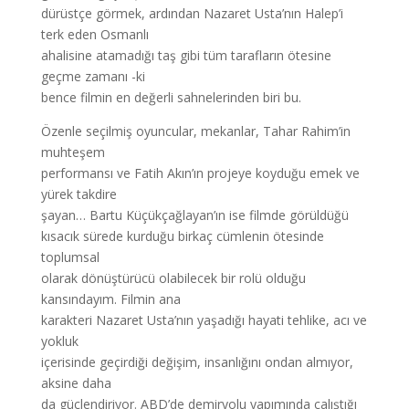
dürüstçe görmek, ardından Nazaret Usta’nın Halep’i
terk eden Osmanlı
ahalisine atamadığı taş gibi tüm tarafların ötesine
geçme zamanı -ki
bence filmin en değerli sahnelerinden biri bu.
Özenle seçilmiş oyuncular, mekanlar, Tahar Rahim’in
muhteşem
performansı ve Fatih Akın’ın projeye koyduğu emek ve
yürek takdire
şayan… Bartu Küçükçağlayan’ın ise filmde görüldüğü
kısacık sürede kurduğu birkaç cümlenin ötesinde
toplumsal
olarak dönüştürücü olabilecek bir rolü olduğu
kansındayım. Filmin ana
karakteri Nazaret Usta’nın yaşadığı hayati tehlike, acı ve
yokluk
içerisinde geçirdiği değişim, insanlığını ondan almıyor,
aksine daha
da güçlendiriyor. ABD’de demiryolu yapımında çalıştığı