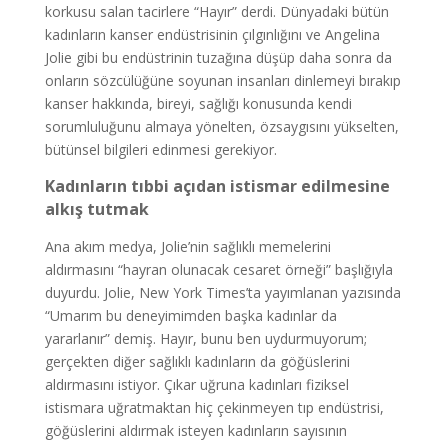
korkusu salan tacirlere “Hayır” derdi. Dünyadaki bütün
kadınların kanser endüstrisinin çılgınlığını ve Angelina
Jolie gibi bu endüstrinin tuzağına düşüp daha sonra da
onların sözcülüğüne soyunan insanları dinlemeyi bırakıp
kanser hakkında, bireyi, sağlığı konusunda kendi
sorumluluğunu almaya yönelten, özsaygısını yükselten,
bütünsel bilgileri edinmesi gerekiyor.
Kadınların tıbbi açıdan istismar edilmesine
alkış tutmak
Ana akım medya, Jolie’nin sağlıklı memelerini
aldırmasını “hayran olunacak cesaret örneği” başlığıyla
duyurdu. Jolie, New York Times’ta yayımlanan yazısında
“Umarım bu deneyimimden başka kadınlar da
yararlanır” demiş. Hayır, bunu ben uydurmuyorum;
gerçekten diğer sağlıklı kadınların da göğüslerini
aldırmasını istiyor. Çıkar uğruna kadınları fiziksel
istismara uğratmaktan hiç çekinmeyen tıp endüstrisi,
göğüslerini aldırmak isteyen kadınların sayısının