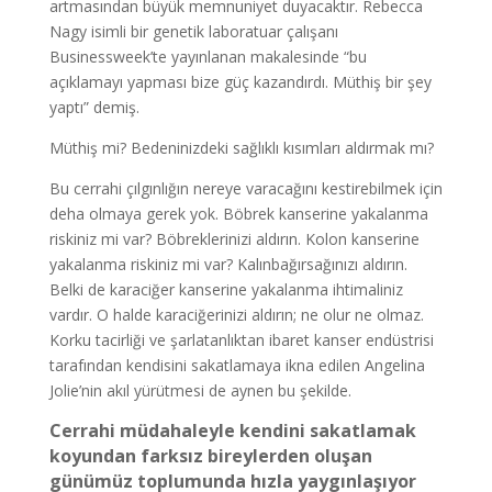
artmasından büyük memnuniyet duyacaktır. Rebecca
Nagy isimli bir genetik laboratuar çalışanı
Businessweek’te yayınlanan makalesinde “bu
açıklamayı yapması bize güç kazandırdı. Müthiş bir şey
yaptı” demiş.
Müthiş mi? Bedeninizdeki sağlıklı kısımları aldırmak mı?
Bu cerrahi çılgınlığın nereye varacağını kestirebilmek için
deha olmaya gerek yok. Böbrek kanserine yakalanma
riskiniz mi var? Böbreklerinizi aldırın. Kolon kanserine
yakalanma riskiniz mi var? Kalınbağırsağınızı aldırın.
Belki de karaciğer kanserine yakalanma ihtimaliniz
vardır. O halde karaciğerinizi aldırın; ne olur ne olmaz.
Korku tacirliği ve şarlatanlıktan ibaret kanser endüstrisi
tarafından kendisini sakatlamaya ikna edilen Angelina
Jolie’nin akıl yürütmesi de aynen bu şekilde.
Cerrahi müdahaleyle kendini sakatlamak
koyundan farksız bireylerden oluşan
günümüz toplumunda hızla yaygınlaşıyor