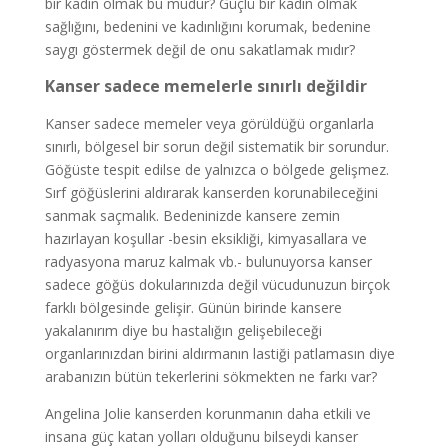
bir kadın olmak bu mudur? Güçlü bir kadın olmak
sağlığını, bedenini ve kadınlığını korumak, bedenine
saygı göstermek değil de onu sakatlamak mıdır?
Kanser sadece memelerle sınırlı değildir
Kanser sadece memeler veya görüldüğü organlarla
sınırlı, bölgesel bir sorun değil sistematik bir sorundur.
Göğüste tespit edilse de yalnızca o bölgede gelişmez.
Sırf göğüslerini aldırarak kanserden korunabileceğini
sanmak saçmalık. Bedeninizde kansere zemin
hazırlayan koşullar -besin eksikliği, kimyasallara ve
radyasyona maruz kalmak vb.- bulunuyorsa kanser
sadece göğüs dokularınızda değil vücudunuzun birçok
farklı bölgesinde gelişir. Günün birinde kansere
yakalanırım diye bu hastalığın gelişebileceği
organlarınızdan birini aldırmanın lastiği patlamasın diye
arabanızın bütün tekerlerini sökmekten ne farkı var?
Angelina Jolie kanserden korunmanın daha etkili ve
insana güç katan yolları olduğunu bilseydi kanser