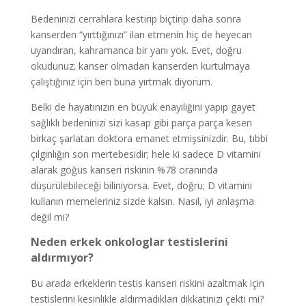
Bedeninizi cerrahlara kestirip biçtirip daha sonra
kanserden “yırttığınızı” ilan etmenin hiç de heyecan
uyandıran, kahramanca bir yanı yok. Evet, doğru
okudunuz; kanser olmadan kanserden kurtulmaya
çalıştığınız için ben buna yırtmak diyorum.
Belki de hayatınızın en büyük enayiliğini yapıp gayet
sağlıklı bedeninizi sizi kasap gibi parça parça kesen
birkaç şarlatan doktora emanet etmişsinizdir. Bu, tıbbi
çılgınlığın son mertebesidir; hele ki sadece D vitamini
alarak göğüs kanseri riskinin %78 oranında
düşürülebileceği biliniyorsa. Evet, doğru; D vitamini
kullanın memeleriniz sizde kalsın. Nasıl, iyi anlaşma
değil mi?
Neden erkek onkologlar testislerini
aldırmıyor?
Bu arada erkeklerin testis kanseri riskini azaltmak için
testislerini kesinlikle aldırmadıkları dikkatinizi çekti mi?