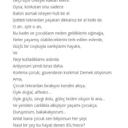
Geçmişte öfkeyle kalkan ellere.
Oysa, korkutan onu sadece
Balon asmak isteyen hızlı bir el
Şiddeti tekrardan yaşatan dikkatsiz bir el belki de.
O an…işte o an,
Bu kadın ve çocukların neden geldiklerini sığınağa,
Neler yaşamış olabileceklerini terk edilen evlerde,
Güçlü bir coşkuyla sarılışlarını hayata,
Ve
Neyi kutladıklarını aslında
Anlıyorum şimdi biraz daha.
Korkma çocuk, güvendesin korkma! Demek istiyorum.
Ama,
Çocuk tekrardan bırakıyor kendini akışa,
Öyle doğal, affedici…
Öyle güçlü, sevgi dolu, güleç teslim oluyor ki ana…
Ve yeniden canlılıkla alkışlıyor yaşamı çocukça.
Duruyorum, bakakalıyorum…
Anlat bana çocuk sen biliyorsun her şeyi.
Nasıl bir şey bu hayat denen BİL’mece?