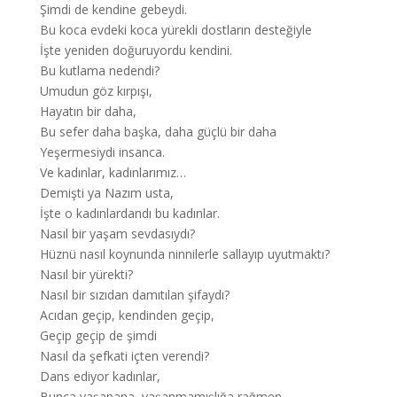
Şimdi de kendine gebeydi.
Bu koca evdeki koca yürekli dostların desteğiyle
İşte yeniden doğuruyordu kendini.
Bu kutlama nedendi?
Umudun göz kırpışı,
Hayatın bir daha,
Bu sefer daha başka, daha güçlü bir daha
Yeşermesiydi insanca.
Ve kadınlar, kadınlarımız…
Demişti ya Nazım usta,
İşte o kadınlardandı bu kadınlar.
Nasıl bir yaşam sevdasıydı?
Hüznü nasıl koynunda ninnilerle sallayıp uyutmaktı?
Nasıl bir yürekti?
Nasıl bir sızıdan damıtılan şifaydı?
Acıdan geçip, kendinden geçip,
Geçip geçip de şimdi
Nasıl da şefkati içten verendi?
Dans ediyor kadınlar,
Bunca yaşanana, yaşanmamışlığa rağmen.