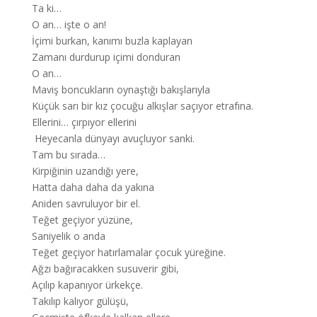
Ta ki…
O an… işte o an!
İçimi burkan, kanımı buzla kaplayan
Zamanı durdurup içimi donduran
O an…
Maviş boncukların oynaştığı bakışlarıyla
Küçük sarı bir kız çocuğu alkışlar saçıyor etrafına.
Ellerini… çırpıyor ellerini
Heyecanla dünyayı avuçluyor sanki.
Tam bu sırada…
Kirpiğinin uzandığı yere,
Hatta daha daha da yakına
Aniden savruluyor bir el.
Teğet geçiyor yüzüne,
Saniyelik o anda
Teğet geçiyor hatırlamalar çocuk yüreğine.
Ağzı bağıracakken susuverir gibi,
Açılıp kapanıyor ürkekçe.
Takılıp kalıyor gülüşü,