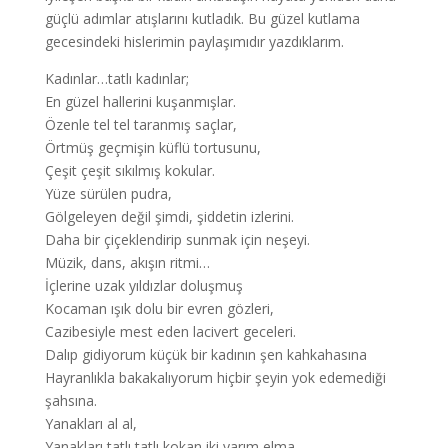
güçlü adımlar atışlarını kutladık. Bu güzel kutlama
gecesindeki hislerimin paylaşımıdır yazdıklarım.
Kadınlar…tatlı kadınlar;
En güzel hallerini kuşanmışlar.
Özenle tel tel taranmış saçlar,
Örtmüş geçmişin küflü tortusunu,
Çeşit çeşit sıkılmış kokular.
Yüze sürülen pudra,
Gölgeleyen değil şimdi, şiddetin izlerini.
Daha bir çiçeklendirip sunmak için neşeyi.
Müzik, dans, akışın ritmi…
İçlerine uzak yıldızlar doluşmuş
Kocaman ışık dolu bir evren gözleri,
Cazibesiyle mest eden lacivert geceleri.
Dalıp gidiyorum küçük bir kadının şen kahkahasına
Hayranlıkla bakakalıyorum hiçbir şeyin yok edemediği
şahsına.
Yanakları al al,
Yanakları tatlı tatlı kokan iki yarım elma,