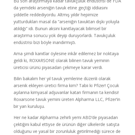
Bu son araştırmaya kadar tavukçuluk endüstrisi de FDA
da yemdeki arseniğin tavuk etine geçtiği iddiasını
şiddetle reddediyordu. Altmış yıldır hepimize
yutturdukları masal da “arseniğin tavuktan dışkı yoluyla
atıldığı” idi. Bunun aksini kanıtlayacak bilimsel bir
araştırma sonucu yok deyip duruyorlardı. Tavukçuluk
endüstrisi bizi böyle inandırmıştı.
Ama şimdi kanıtlar öylesine inkâr edilemez bir noktaya
geldi ki, ROXARSONE olarak bilinen tavuk yeminin
üreticisi ürünü piyasadan çekmeye karar verdi.
Bilin bakalım her yıl tavuk yemlerine düzenli olarak
arsenik ekleyen üretici firma kim? Tabii ki Pfizer! Çocuk
aşılarına kimyasal adjuvanlar katan firmanın ta kendisi!
Roxarsone tavuk yemini üreten Alpharma LLC, Pfizer’in
bir yan kuruluşu.
Her ne kadar Alpharma zehirli yemi ABD’de piyasadan
çektiğini kabul ettiyse de ürünün diğer ülkelerde satışta
olduğunu ve yasal bir zorunluluk getirilmediği sürece de