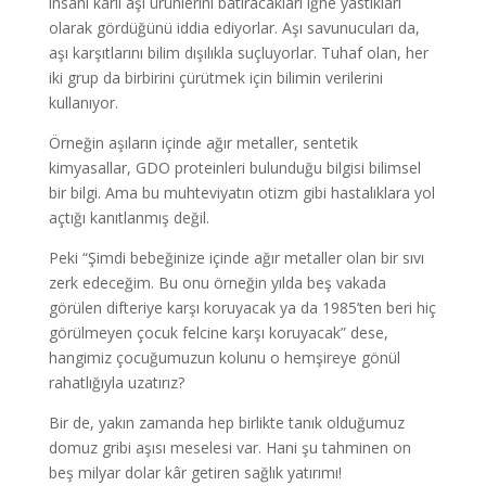
insanı kârlı aşı ürünlerini batıracakları iğne yastıkları
olarak gördüğünü iddia ediyorlar. Aşı savunucuları da,
aşı karşıtlarını bilim dışılıkla suçluyorlar. Tuhaf olan, her
iki grup da birbirini çürütmek için bilimin verilerini
kullanıyor.
Örneğin aşıların içinde ağır metaller, sentetik
kimyasallar, GDO proteinleri bulunduğu bilgisi bilimsel
bir bilgi. Ama bu muhteviyatın otizm gibi hastalıklara yol
açtığı kanıtlanmış değil.
Peki “Şimdi bebeğinize içinde ağır metaller olan bir sıvı
zerk edeceğim. Bu onu örneğin yılda beş vakada
görülen difteriye karşı koruyacak ya da 1985’ten beri hiç
görülmeyen çocuk felcine karşı koruyacak” dese,
hangimiz çocuğumuzun kolunu o hemşireye gönül
rahatlığıyla uzatırız?
Bir de, yakın zamanda hep birlikte tanık olduğumuz
domuz gribi aşısı meselesi var. Hani şu tahminen on
beş milyar dolar kâr getiren sağlık yatırımı!