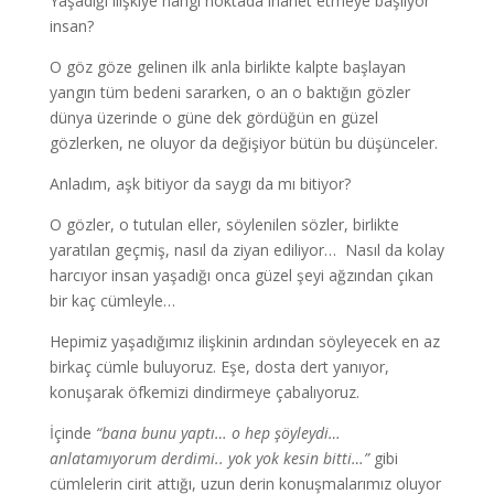
Yaşadığı ilişkiye hangi noktada ihanet etmeye başlıyor
insan?
O göz göze gelinen ilk anla birlikte kalpte başlayan
yangın tüm bedeni sararken, o an o baktığın gözler
dünya üzerinde o güne dek gördüğün en güzel
gözlerken, ne oluyor da değişiyor bütün bu düşünceler.
Anladım, aşk bitiyor da saygı da mı bitiyor?
O gözler, o tutulan eller, söylenilen sözler, birlikte
yaratılan geçmiş, nasıl da ziyan ediliyor… Nasıl da kolay
harcıyor insan yaşadığı onca güzel şeyi ağzından çıkan
bir kaç cümleyle…
Hepimiz yaşadığımız ilişkinin ardından söyleyecek en az
birkaç cümle buluyoruz. Eşe, dosta dert yanıyor,
konuşarak öfkemizi dindirmeye çabalıyoruz.
İçinde
“bana bunu yaptı… o hep şöyleydi…
anlatamıyorum derdimi.. yok yok kesin bitti…”
gibi
cümlelerin cirit attığı, uzun derin konuşmalarımız oluyor