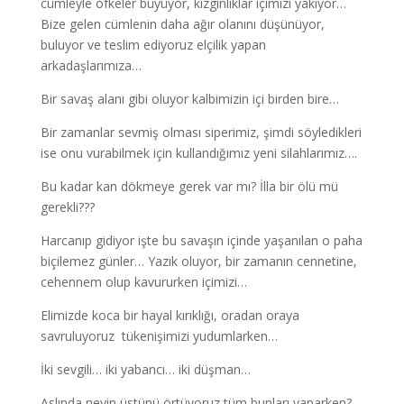
cümleyle öfkeler büyüyor, kızgınlıklar içimizi yakıyor…
Bize gelen cümlenin daha ağır olanını düşünüyor,
buluyor ve teslim ediyoruz elçilik yapan
arkadaşlarımıza…
Bir savaş alanı gibi oluyor kalbimizin içi birden bire…
Bir zamanlar sevmiş olması siperimiz, şimdi söyledikleri
ise onu vurabilmek için kullandığımız yeni silahlarımız….
Bu kadar kan dökmeye gerek var mı? İlla bir ölü mü
gerekli???
Harcanıp gidiyor işte bu savaşın içinde yaşanılan o paha
biçilemez günler… Yazık oluyor, bir zamanın cennetine,
cehennem olup kavururken içimizi…
Elimizde koca bir hayal kırıklığı, oradan oraya
savruluyoruz tükenişimizi yudumlarken…
İki sevgili… iki yabancı… iki düşman…
Aslında neyin üstünü örtüyoruz tüm bunları yaparken?