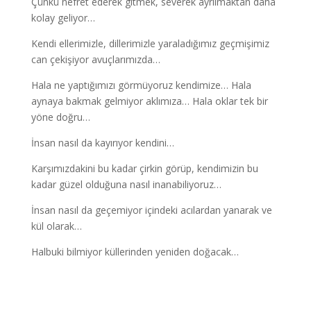
Çünkü nefret ederek gitmek, severek ayrılmaktan daha
kolay geliyor…
Kendi ellerimizle, dillerimizle yaraladığımız geçmişimiz
can çekişiyor avuçlarımızda…
Hala ne yaptığımızı görmüyoruz kendimize… Hala
aynaya bakmak gelmiyor aklımıza… Hala oklar tek bir
yöne doğru…
İnsan nasıl da kayırıyor kendini…
Karşımızdakini bu kadar çirkin görüp, kendimizin bu
kadar güzel olduğuna nasıl inanabiliyoruz…
İnsan nasıl da geçemiyor içindeki acılardan yanarak ve
kül olarak…
Halbuki bilmiyor küllerinden yeniden doğacak…