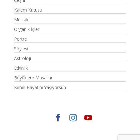
Çeşni
Kalem Kutusu
Mutfak
Organik İşler
Portre
Söyleşi
Astroloji
Etkinlik
Büyüklere Masallar
Kimin Hayatını Yaşıyorsun
Elegant Themes
tarafından tasarlandı. |
WordPress
gururla sunar.