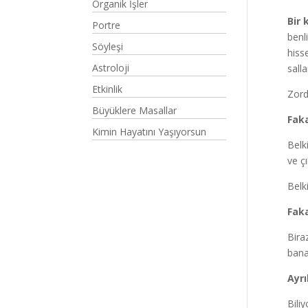
Organik İşler
Bir 
Portre
benl
Söyleşi
hiss
Astroloji
salla
Etkinlik
Zord
Büyüklere Masallar
Faka
Kimin Hayatını Yaşıyorsun
Belk
ve ç
Belk
Faka
Bira
bana 
Ayrı
Biliy