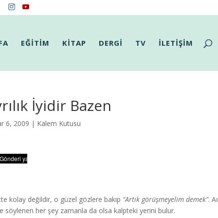
FA
EĞİTİM
KİTAP
DERGİ
TV
İLETİŞİM
rılık İyidir Bazen
r 6, 2009 |
Kalem Kutusu
tte kolay değildir, o güzel gözlere bakıp
“Artık görüşmeyelim demek”
. A
ikle söylenen her şey zamanla da olsa kalpteki yerini bulur.