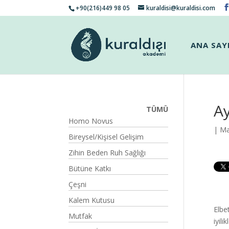
+90(216)449 98 05
kuraldisi@kuraldisi.com
ANA SAY
Ay
TÜMÜ
Homo Novus
| Ma
Bireysel/Kişisel Gelişim
Zihin Beden Ruh Sağlığı
Bütüne Katkı
Çeşni
Kalem Kutusu
Elbe
Mutfak
iyil