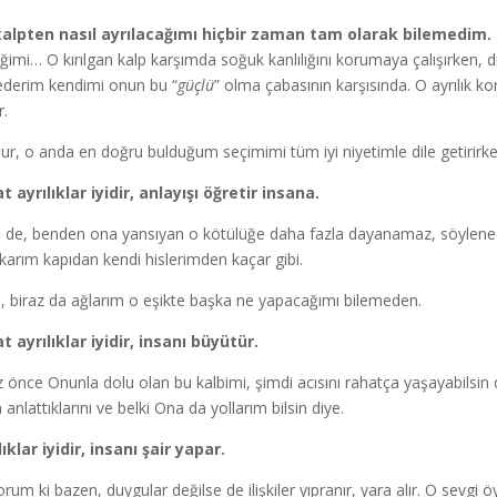
kalpten nasıl ayrılacağımı hiçbir zaman tam olarak bilemedim.
iğimi… O kırılgan kalp karşımda soğuk kanlılığını korumaya çalışırken, 
ederim kendimi onun bu “
güçlü
” olma çabasının karşısında. O ayrılık ko
r.
ur, o anda en doğru bulduğum seçimimi tüm iyi niyetimle dile getirirk
t ayrılıklar iyidir, anlayışı öğretir insana.
i de, benden ona yansıyan o kötülüğe daha fazla dayanamaz, söylenecek
ıkarım kapıdan kendi hislerimden kaçar gibi.
i, biraz da ağlarım o eşikte başka ne yapacağımı bilemeden.
t ayrılıklar iyidir, insanı büyütür.
z önce Onunla dolu olan bu kalbimi, şimdi acısını rahatça yaşayabilsin
anlattıklarını ve belki Ona da yollarım bilsin diye.
lıklar iyidir, insanı şair yapar.
orum ki bazen, duygular değilse de ilişkiler yıpranır, yara alır. O sevgi ö