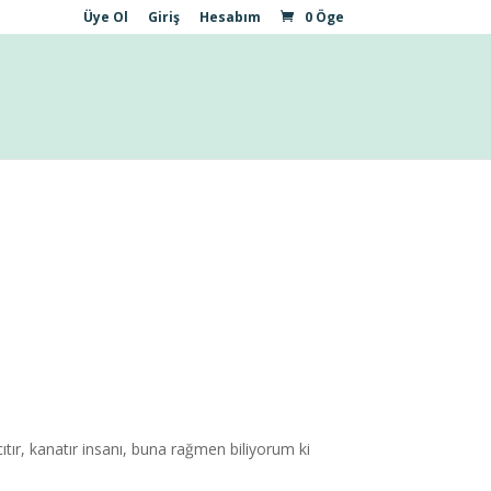
Üye Ol
Giriş
Hesabım
0 Öge
cıtır, kanatır insanı, buna rağmen biliyorum ki