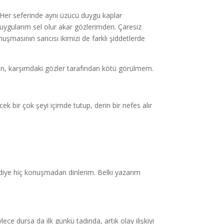
Her seferinde aynı üzücü duygu kaplar
duygularım sel olur akar gözlerimden. Çaresiz
nuşmasının sancısı ikimizi de farklı şiddetlerde
en, karşımdaki gözler tarafından kötü görülmem.
 bir çok şeyi içimde tutup, derin bir nefes alır
 diye hiç konuşmadan dinlerim. Belki yazarım
ylece dursa da ilk günkü tadında, artık olay ilişkiyi