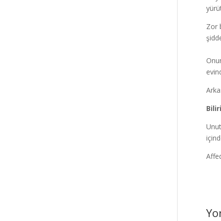
yürü
Zor 
şidd
Onun
evin
Arka
Bili
Unut
için
Affe
Yo