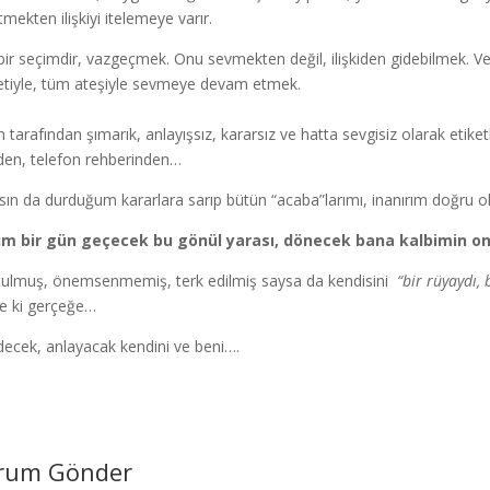
tmekten ilişkiyi itelemeye varır.
bir seçimdir, vazgeçmek. Onu sevmekten değil, ilişkiden gidebilmek. Ve
etiyle, tüm ateşiyle sevmeye devam etmek.
 tarafından şımarık, anlayışsız, kararsız ve hatta sevgisiz olarak etik
den, telefon rehberinden…
sın da durduğum kararlara sarıp bütün “acaba”larımı, inanırım doğru ol
rim bir gün geçecek bu gönül yarası, dönecek bana kalbimin on
ulmuş, önemsenmemiş, terk edilmiş saysa da kendisini
“bir rüyaydı, 
de ki gerçeğe…
decek, anlayacak kendini ve beni….
rum Gönder